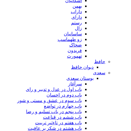
اشکانیان
بهمن
داراب
دارای
رستم
زال
ساسانیان
زو طهماسپ‏
ضحاک
فریدون
تهمورث
حافظ
دیوان حافظ
سعدی
بوستان سعدی
سرآغاز
باب اول در عدل و تدبیر و رای
باب دوم در احسان
باب سوم در عشق و مستی و شور
باب چهارم در تواضع
باب پنجم در باب تسلیم و رضا
باب ششم در قناعت
باب هفتم در تاءثیر تربیت
باب هشتم در شکر بر عافیت