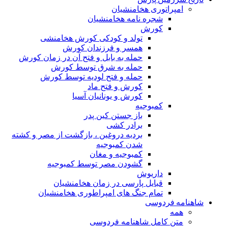
امپراتوری هخامنشیان
شجره نامه هخامنشیان
کورش
تولد و کودکی کورش هخامنشی
همسر و فرزندان کورش
حمله به بابل و فتح آن در زمان کورش
حمله به شرق توسط کورش
حمله و فتح لودیه توسط کورش
کورش و فتح ماد
کورش و یونانیان آسیا
کمبوجیه
باز جستن کین پدر
برادر کشی
بردیه دروغین ، بازگشت از مصر و کشته
شدن کمبوجیه
کمبوجیه و مغان
گشودن مصر توسط کمبوجیه
داریوش
قبایل پارسی در زمان هخامنشیان
تمام جنگ های امپراطوری هخامنشیان
شاهنامه فردوسی
همه
متن کامل شاهنامه فردوسی