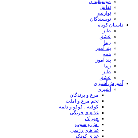
موسیقیدان
نقاش
نوازنده
نویسندگان
داستان کوتاه
طنز
عشق
زیبا
پند آموز
همه
پند آموز
زیبا
طنز
عشق
آموزش آشپزی
آشپزی
مرغ و پرندگان
تخم مرغ و املت
کوفته ، کوکو و دلمه
غذاهای فرنگی
خوراک
آش و سوپ
غذاهای رژیمی
غذای کودک