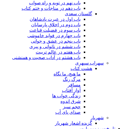
باب نهم در توبه و راه صواب
باب دهم در مناجات و ختم کتاب
گلستان سعدی
باب اول در عبرت پادشاهان
باب دوم در اخلاق پارسایان
باب سوم در فضیلت قناعت
باب چهارم در فواید خاموشى
باب پنجم در عشق و جوانى
باب ششم در ناتوانى و پیرى
باب هفتم در عالم تربیت
باب هشتم در آداب صحبت و همنشنى
سهراب سپهری
هشت کتاب
ما هیچ، ما نگاه
مرگ رنگ
مسافر
آواز آفتاب
زندگی خواب ها
شرق اندوه
حجم سبز
صدای پای آب
شهریار
گزیده اشعار شهریار
تاریخ سرزمین پارس