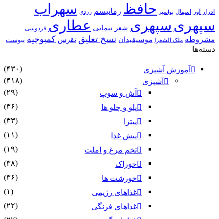
حافظ
سهراب
رماتیسم
ادرار آور
اسهال
زردی
بواسیر
سپهری
سپهری
عطاری
شعر نیمایی
فردوسی
نسخ تعلیق
کمبوجیه
مشروطه
موسیقیدان
نقرس
یبوست
ملک الشعرا
دسته‌ها
(۴۳۰)
آموزش آشپزی
(۴۱۸)
آشپزی
(۲۹)
آش و سوپ
(۳۶)
پلو و چلو ها
(۳۳)
پیتزا
(۱۱)
پیش غذا
(۱۹)
تخم مرغ و املت
(۳۸)
خوراک
(۳۶)
خورشت ها
(۱)
غذاهای رژیمی
(۲۲)
غذاهای فرنگی