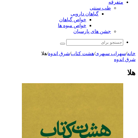
متفرقه
طب سنتی
گیاهان دارویی
خواص گیاهان
خواص میوه ها
جشن های پارسیان
جستجو
برای
خانه
/
سهراب سپهری
/
هشت کتاب
/
شرق اندوه
/
هلا
شرق اندوه
هلا