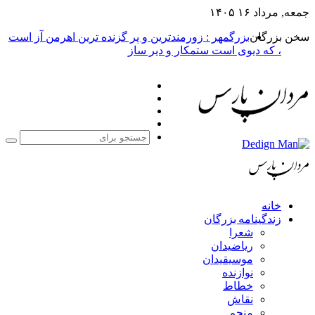
جمعه, مرداد ۱۶ ۱۴۰۵
سخن بزرگان
بزرگمهر : زورمندترین و پر گزنده ترین اهرمن آز است
، که دیوی است ستمکار و دیر ساز
فیس
X
بوک
یوتیوب
اینستاگرام
جست
برا
خانه
زندگینامه بزرگان
شعرا
ریاضیدان
موسیقیدان
نوازنده
خطاط
نقاش
منجم