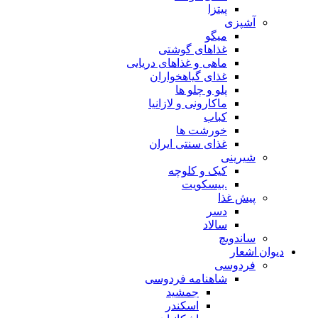
پیتزا
آشپزی
میگو
غذاهای گوشتی
ماهی و غذاهای دریایی
غذای گیاهخواران
پلو و چلو ها
ماکارونی و لازانیا
کباب
خورشت ها
غذای سنتی ایران
شیرینی
کیک و کلوچه
.بیسکویت
پیش غذا
دسر
سالاد
ساندویچ
دیوان اشعار
فردوسی
شاهنامه فردوسی
جمشید
اسکندر