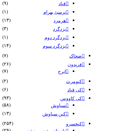
(۹)
قباد
(۱)
نرسئ بهرام‏
(۱۳)
هرمزد
(۳)
یزدگرد
(۱)
یزدگرد دوم
(۱۴)
یزدگرد سوم
(۷)
ضحاک
(۲۶)
فریدون
(۷)
ایرج
(۲)
کیومرث
(۶)
کی قباد
(۹۳)
کی کاووس
(۵۸)
سیاوش
(۱۳)
کین سیاوش
(۲۵۴)
کیخسرو
(۲۹)
داستان بیژن و منیژه