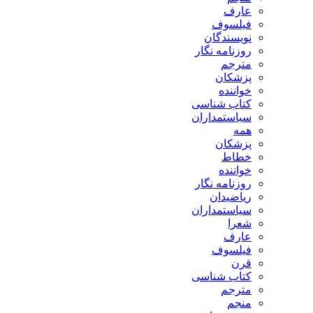
عارف
فیلسوف
نویسندگان
روزنامه نگار
مترجم
پزشکان
خواننده
کتاب شناسی
سیاستمداران
همه
پزشکان
خطاط
خواننده
روزنامه نگار
ریاضیدان
سیاستمداران
شعرا
عارف
فیلسوف
قرن
کتاب شناسی
مترجم
منجم