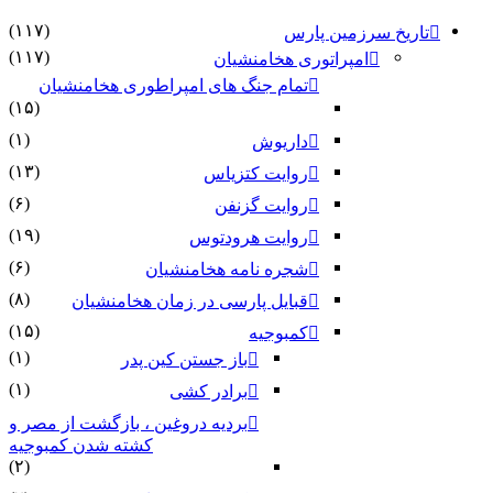
(۱۱۷)
تاریخ سرزمین پارس
(۱۱۷)
امپراتوری هخامنشیان
تمام جنگ های امپراطوری هخامنشیان
(۱۵)
(۱)
داریوش
(۱۳)
روایت کتزیاس
(۶)
روایت گزنفن
(۱۹)
روایت هرودتوس
(۶)
شجره نامه هخامنشیان
(۸)
قبایل پارسی در زمان هخامنشیان
(۱۵)
کمبوجیه
(۱)
باز جستن کین پدر
(۱)
برادر کشی
بردیه دروغین ، بازگشت از مصر و
کشته شدن کمبوجیه
(۲)