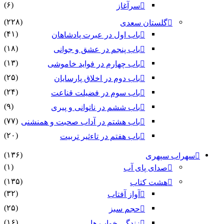
(۶)
سرآغاز
(۲۲۸)
گلستان سعدی
(۴۱)
باب اول در عبرت پادشاهان
(۱۸)
باب پنجم در عشق و جوانى
(۱۳)
باب چهارم در فواید خاموشى
(۲۵)
باب دوم در اخلاق پارسایان
(۲۴)
باب سوم در فضیلت قناعت
(۹)
باب ششم در ناتوانى و پیرى
(۷۷)
باب هشتم در آداب صحبت و همنشنى
(۲۰)
باب هفتم در تاءثیر تربیت
(۱۳۶)
سهراب سپهری
(۱)
صدای پای آب
(۱۳۵)
هشت کتاب
(۳۲)
آواز آفتاب
(۲۵)
حجم سبز
(۱۶)
زندگی خواب ها