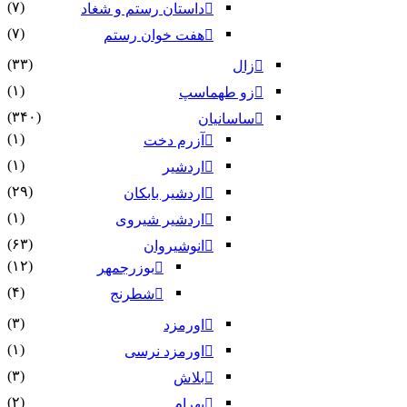
(۷)
داستان رستم و شغاد
(۷)
هفت خوان رستم‏
(۳۳)
زال
(۱)
زو طهماسپ‏
(۳۴۰)
ساسانیان
(۱)
آزرم دخت
(۱)
اردشیر
(۲۹)
اردشیر بابکان
(۱)
اردشیر شیروی
(۶۳)
انوشیروان
(۱۲)
بوزرجمهر
(۴)
شطرنج
(۳)
اورمزد
(۱)
اورمزد نرسى‏
(۳)
بلاش
(۲)
بهرام