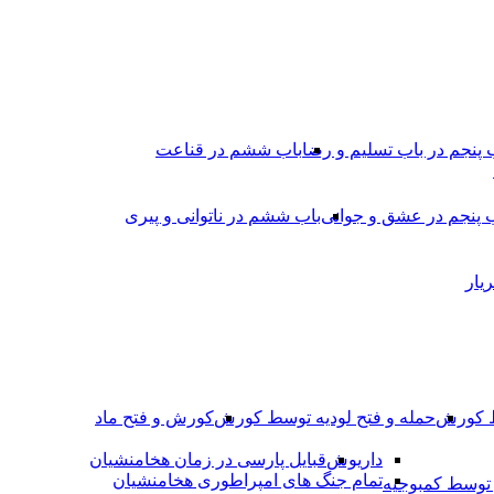
 پنجم در باب تسلیم و رضا
باب ششم در قناعت
 پنجم در عشق و جوانى
باب ششم در ناتوانى و پیرى
یار
ط کورش
حمله و فتح لودیه توسط کورش
کورش و فتح ماد
داریوش
قبایل پارسی در زمان هخامنشیان
تمام جنگ های امپراطوری هخامنشیان
وسط کمبوجیه