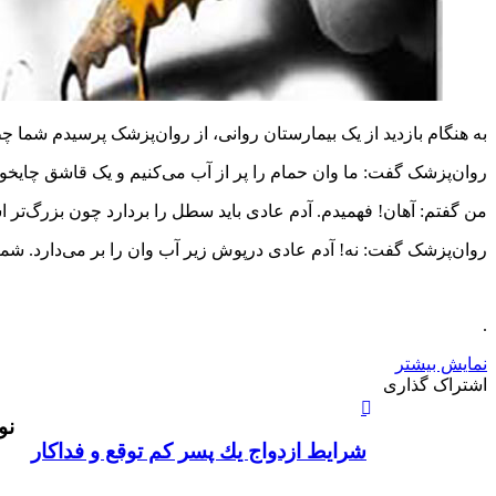
به هنگام بازدید از یک بیمارستان روانى، از روان‌پزشک پرسیدم شما چط
روان‌پزشک گفت: ما وان حمام را پر از آب می‌کنیم و یک قاشق چایخور
من گفتم: آهان! فهمیدم. آدم عادى باید سطل را بردارد چون بزرگ‌تر 
روان‌پزشک گفت: نه! آدم عادى درپوش زیر آب وان را بر می‌دارد. شما 
.
نمایش بیشتر
X
چاپ
فیس
واتس
تلگرام
لینکدین
اشتراک
اشتراک گذاری
آپ
بوک
گذاری
نو
از
طریق
شرایط ازدواج یك پسر كم توقع و فداكار
ایمیل