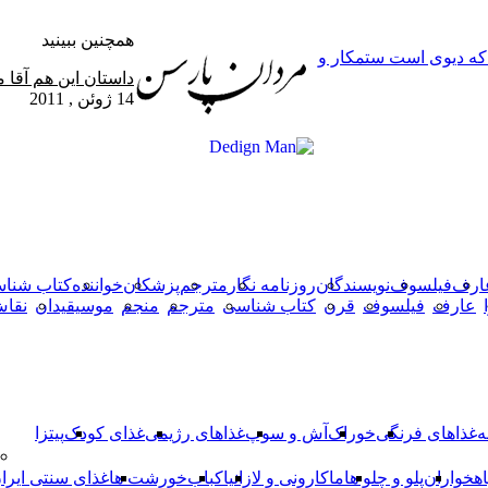
همچنین ببینید
 که دیوی است ستمکار و
بستن
داستان این هم آقا م
14 ژوئن , 2011
X
وایبر
فیس
دکمه
واتس
تلگرام
آپ
بوک
بازگشت
به
بالا
ارف
فیلسوف
نویسندگان
روزنامه نگار
مترجم
پزشکان
خواننده
کتاب شنا
عارف
فیلسوف
قرن
کتاب شناسی
مترجم
منجم
موسیقیدان
نقا
ه
غذاهای فرنگی
خوراک
آش و سوپ
غذاهای رژیمی
غذای کودک
پیتزا
اهخواران
پلو و چلو ها
ماکارونی و لازانیا
کباب
خورشت ها
غذای سنتی ایرا