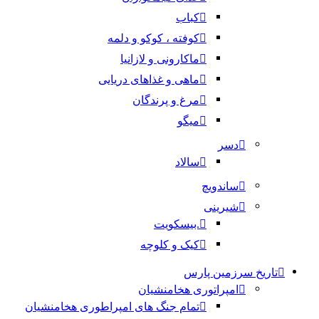
کباب
کوفته ، کوکو و دلمه
ماکارونی و لازانیا
ماهی و غذاهای دریایی
مرغ و پرندگان
میگو
دسر
سالاد
ساندویچ
شیرینی
.بیسکویت
کیک و کلوچه
تاریخ سرزمین پارس
امپراتوری هخامنشیان
تمام جنگ های امپراطوری هخامنشیان