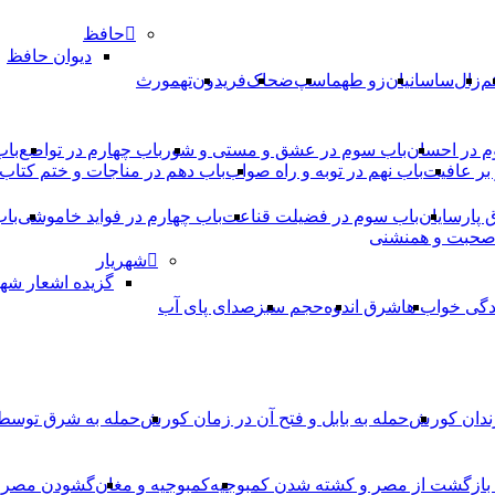
حافظ
دیوان حافظ
م
زال
ساسانیان
زو طهماسپ‏
ضحاک
فریدون
تهمورث
م در احسان
باب سوم در عشق و مستی و شور
باب چهارم در تواضع
باب
بر عافیت
باب نهم در توبه و راه صواب
باب دهم در مناجات و ختم کتاب
ق پارسایان
باب سوم در فضیلت قناعت
باب چهارم در فواید خاموشى
باب
 صحبت و همنشنى
شهریار
گزیده اشعار شهر
دگی خواب ها
شرق اندوه
حجم سبز
صدای پای آب
ندان کورش
حمله به بابل و فتح آن در زمان کورش
حمله به شرق توس
، بازگشت از مصر و کشته شدن کمبوجیه
کمبوجیه و مغان
گشودن مصر ت