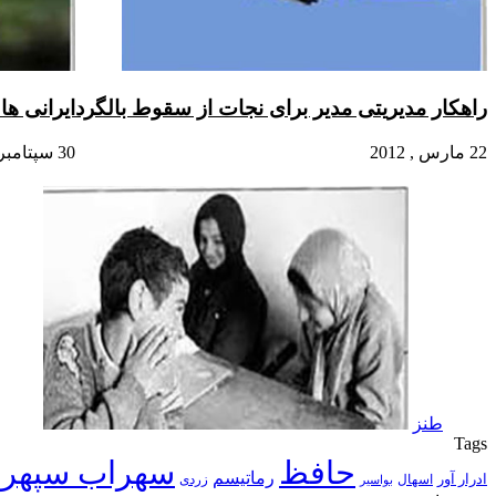
راهکار مدیریتی مدیر برای نجات از سقوط بالگرد
ایرانی ها
22 مارس , 2012
30 سپتامبر , 2012
طنز
Tags
حافظ
سهراب سپهر
رماتیسم
ادرار آور
اسهال
زردی
بواسیر