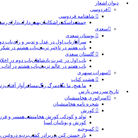
دیوان اشعار
فردوسی
شاهنامه فردوسی
جمشید
اسکندر
اشکانیان
بهمن
داراب
دارای
رست
سعدی
بوستان سعدی
سرآغاز
باب اول در عدل و تدبیر و رای
باب دو
باب هفتم در تاءثیر تربیت
باب هشتم در شکر 
گلستان سعدی
باب اول در عبرت پادشاهان
باب دوم در اخلا
باب هفتم در عالم تربیت
باب هشتم در آداب
سهراب سپهری
هشت کتاب
ما هیچ، ما نگاه
مرگ رنگ
مسافر
آواز آفتاب
زن
تاریخ سرزمین پارس
امپراتوری هخامنشیان
شجره نامه هخامنشیان
کورش
تولد و کودکی کورش هخامنشی
همسر و فرز
کورش و یونانیان آسیا
کمبوجیه
باز جستن کین پدر
برادر کشی
بردیه دروغین 