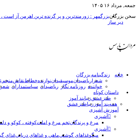
جمعه, مرداد ۱۶ ۱۴۰۵
سخن بزرگان
بزرگمهر : زورمندترین و پر گزنده ترین اهرمن آز است ،
دیر ساز
خانه
زندگینامه بزرگان
شعرا
ریاضیدان
موسیقیدان
نوازنده
خطاط
نقاش
منجم
ع
خواننده
روزنامه نگار
ریاضیدان
سیاستمداران
شعرا
داستان کوتاه
طنز
عشق
زیبا
پند آموز
همه
پند آموز
زیبا
طنز
عشق
آموزش آشپزی
آشپزی
مرغ و پرندگان
تخم مرغ و املت
کوفته ، کوکو و دلم
آشپزی
میگو
غذاهای گوشتی
ماهی و غذاهای دریایی
غذای گی