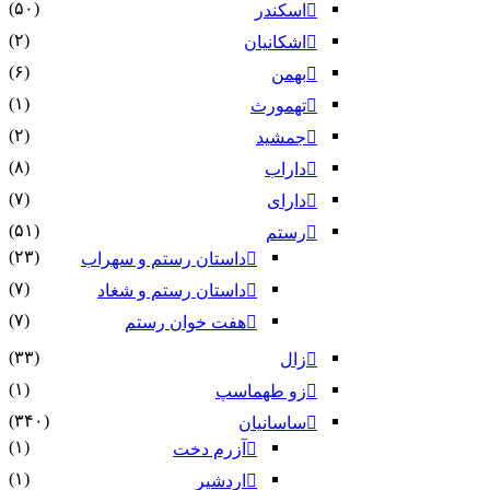
(۵۰)
اسکندر
(۲)
اشکانیان
(۶)
بهمن
(۱)
تهمورث
(۲)
جمشید
(۸)
داراب
(۷)
دارای
(۵۱)
رستم
(۲۳)
داستان رستم و سهراب
(۷)
داستان رستم و شغاد
(۷)
هفت خوان رستم‏
(۳۳)
زال
(۱)
زو طهماسپ‏
(۳۴۰)
ساسانیان
(۱)
آزرم دخت
(۱)
اردشیر