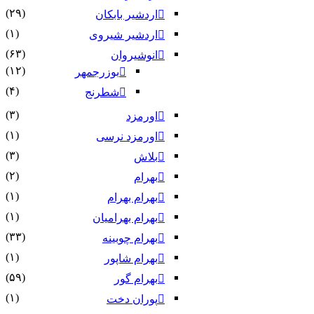
(۲۹)
اردشیر بابکان
(۱)
اردشیر شیروی
(۶۳)
انوشیروان
(۱۲)
بوزرجمهر
(۴)
شطرنج
(۳)
اورمزد
(۱)
اورمزد نرسى‏
(۳)
بلاش
(۲)
بهرام
(۱)
بهرام بهرام
(۱)
بهرام بهرامیان‏
(۳۳)
بهرام چوبینه
(۱)
بهرام شاپور
(۵۹)
بهرام گور
(۱)
پوران دخت