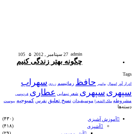
admin
27 سپتامبر , 2012
۵
105
چگونه بهتر زندگی کنیم
Tags
حافظ
سهراب
رماتیسم
ادرار آور
اسهال
زردی
بواسیر
سپهری
سپهری
عطاری
شعر نیمایی
فردوسی
نسخ تعلیق
کمبوجیه
مشروطه
موسیقیدان
نقرس
یبوست
ملک الشعرا
دسته‌ها
(۴۳۰)
آموزش آشپزی
(۴۱۸)
آشپزی
(۲۹)
آش و سوپ