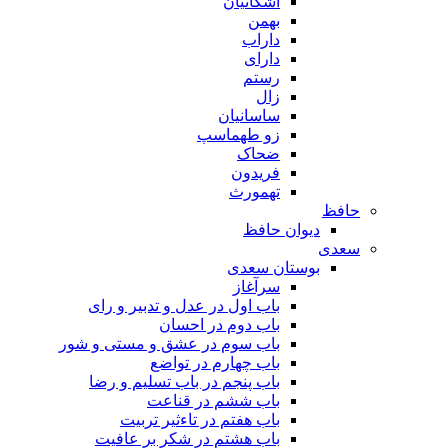
اشکانیان
بهمن
داراب
دارای
رستم
زال
ساسانیان
زو طهماسپ‏
ضحاک
فریدون
تهمورث
حافظ
دیوان حافظ
سعدی
بوستان سعدی
سرآغاز
باب اول در عدل و تدبیر و رای
باب دوم در احسان
باب سوم در عشق و مستی و شور
باب چهارم در تواضع
باب پنجم در باب تسلیم و رضا
باب ششم در قناعت
باب هفتم در تاءثیر تربیت
باب هشتم در شکر بر عافیت