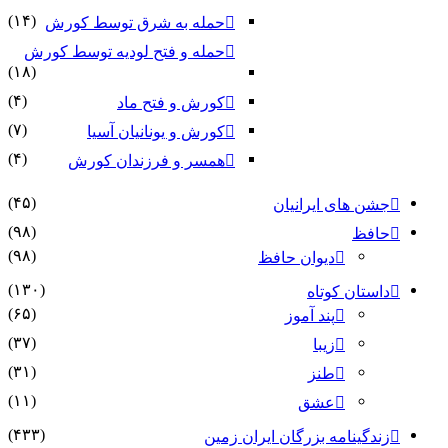
(۱۴)
حمله به شرق توسط کورش
حمله و فتح لودیه توسط کورش
(۱۸)
(۴)
کورش و فتح ماد
(۷)
کورش و یونانیان آسیا
(۴)
همسر و فرزندان کورش
(۴۵)
جشن های ایرانیان
(۹۸)
حافظ
(۹۸)
دیوان حافظ
(۱۳۰)
داستان کوتاه
(۶۵)
پند آموز
(۳۷)
زیبا
(۳۱)
طنز
(۱۱)
عشق
(۴۳۳)
زندگینامه بزرگان ایران زمین