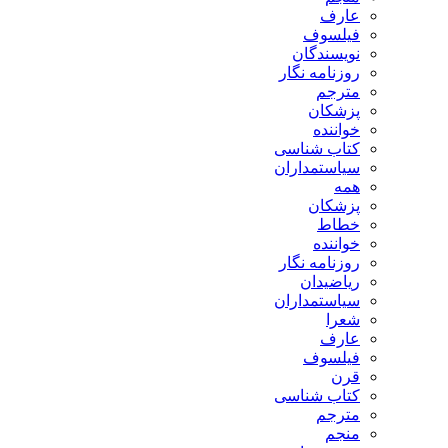
عارف
فیلسوف
نویسندگان
روزنامه نگار
مترجم
پزشکان
خواننده
کتاب شناسی
سیاستمداران
همه
پزشکان
خطاط
خواننده
روزنامه نگار
ریاضیدان
سیاستمداران
شعرا
عارف
فیلسوف
قرن
کتاب شناسی
مترجم
منجم