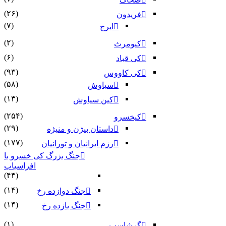
(۲۶)
فریدون
(۷)
ایرج
(۲)
کیومرث
(۶)
کی قباد
(۹۳)
کی کاووس
(۵۸)
سیاوش
(۱۳)
کین سیاوش
(۲۵۴)
کیخسرو
(۲۹)
داستان بیژن و منیژه
(۱۷۷)
رزم ایرانیان و تورانیان
جنگ بزرگ کی خسرو با
افراسیاب
(۴۴)
(۱۴)
جنگ دوازده رخ
(۱۴)
جنگ یازده رخ
(۱)
گرشاسپ