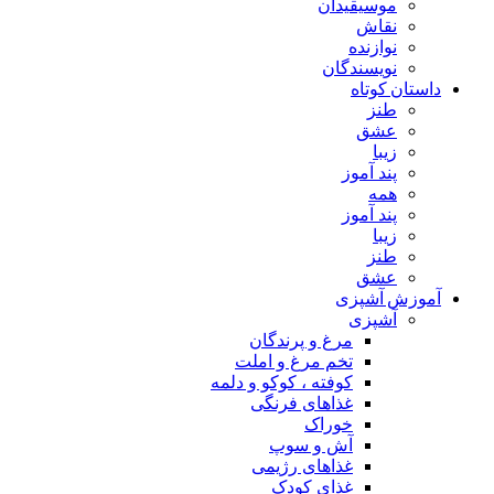
موسیقیدان
نقاش
نوازنده
نویسندگان
داستان کوتاه
طنز
عشق
زیبا
پند آموز
همه
پند آموز
زیبا
طنز
عشق
آموزش آشپزی
آشپزی
مرغ و پرندگان
تخم مرغ و املت
کوفته ، کوکو و دلمه
غذاهای فرنگی
خوراک
آش و سوپ
غذاهای رژیمی
غذای کودک