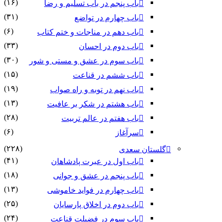
(۱۶)
باب پنجم در باب تسلیم و رضا
(۳۱)
باب چهارم در تواضع
(۶)
باب دهم در مناجات و ختم کتاب
(۳۳)
باب دوم در احسان
(۳۰)
باب سوم در عشق و مستی و شور
(۱۵)
باب ششم در قناعت
(۱۹)
باب نهم در توبه و راه صواب
(۱۳)
باب هشتم در شکر بر عافیت
(۲۸)
باب هفتم در عالم تربیت
(۶)
سرآغاز
(۲۲۸)
گلستان سعدی
(۴۱)
باب اول در عبرت پادشاهان
(۱۸)
باب پنجم در عشق و جوانى
(۱۳)
باب چهارم در فواید خاموشى
(۲۵)
باب دوم در اخلاق پارسایان
(۲۴)
باب سوم در فضیلت قناعت