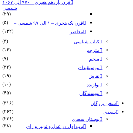
قرن یازدهم هجری – ۹۷۰ الی ۱۰۶۷
شمسی
(۲۹)
(۵)
قرن یک هجری – ۱ الی ۹۷ شمسی –
(۱۳۲)
معاصر
(۴)
کتاب شناسی
(۱۶)
مترجم
(۷)
منجم
(۳۲)
موسیقیدان
(۱۹)
نقاش
(۱۰)
نوازنده
(۴۵)
نویسندگان
(۳۱۶)
سخن بزرگان
(۴۶۴)
سعدی
(۲۳۶)
بوستان سعدی
(۳۸)
باب اول در عدل و تدبیر و رای