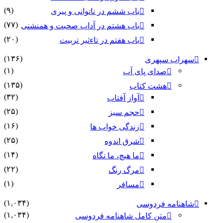
(۹)
باب ششم در ناتوانى و پیرى
(۷۷)
باب هشتم در آداب صحبت و همنشنى
(۲۰)
باب هفتم در تاءثیر تربیت
(۱۳۶)
سهراب سپهری
(۱)
صدای پای آب
(۱۳۵)
هشت کتاب
(۳۲)
آواز آفتاب
(۲۵)
حجم سبز
(۱۶)
زندگی خواب ها
(۲۵)
شرق اندوه
(۱۴)
ما هیچ، ما نگاه
(۲۲)
مرگ رنگ
(۱)
مسافر
(۱,۰۳۴)
شاهنامه فردوسی
(۱,۰۳۴)
متن کامل شاهنامه فردوسی