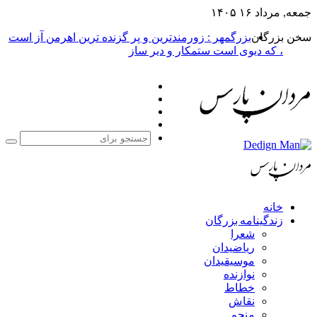
جمعه, مرداد ۱۶ ۱۴۰۵
سخن بزرگان
بزرگمهر : زورمندترین و پر گزنده ترین اهرمن آز است
، که دیوی است ستمکار و دیر ساز
فیس
X
بوک
یوتیوب
اینستاگرام
جست
برا
خانه
زندگینامه بزرگان
شعرا
ریاضیدان
موسیقیدان
نوازنده
خطاط
نقاش
منجم