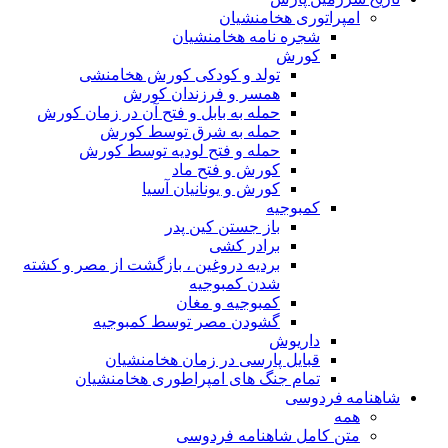
امپراتوری هخامنشیان
شجره نامه هخامنشیان
کورش
تولد و کودکی کورش هخامنشی
همسر و فرزندان کورش
حمله به بابل و فتح آن در زمان کورش
حمله به شرق توسط کورش
حمله و فتح لودیه توسط کورش
کورش و فتح ماد
کورش و یونانیان آسیا
کمبوجیه
باز جستن کین پدر
برادر کشی
بردیه دروغین ، بازگشت از مصر و کشته
شدن کمبوجیه
کمبوجیه و مغان
گشودن مصر توسط کمبوجیه
داریوش
قبایل پارسی در زمان هخامنشیان
تمام جنگ های امپراطوری هخامنشیان
شاهنامه فردوسی
همه
متن کامل شاهنامه فردوسی