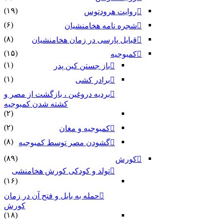
(۱۹)
روایت هرودتوس
(۶)
شجره نامه هخامنشیان
(۸)
قبایل پارسی در زمان هخامنشیان
(۱۵)
کمبوجیه
(۱)
باز جستن کین پدر
(۱)
برادر کشی
بردیه دروغین ، بازگشت از مصر و
کشته شدن کمبوجیه
(۲)
(۲)
کمبوجیه و مغان
(۸)
گشودن مصر توسط کمبوجیه
(۸۹)
کورش
تولد و کودکی کورش هخامنشی
(۱۶)
حمله به بابل و فتح آن در زمان
کورش
(۱۸)