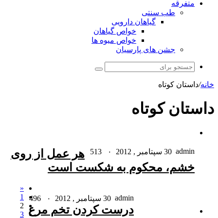
متفرقه
طب سنتی
گیاهان دارویی
خواص گیاهان
خواص میوه ها
جشن های پارسیان
جستجو
برای
خانه
/
داستان کوتاه
داستان کوتاه
admin
30 سپتامبر , 2012
۰
513
هر عمل از روی
خشم، محکوم به شکست است
«
1
admin
30 سپتامبر , 2012
۰
496
2
درست کردن تخم مرغ
3