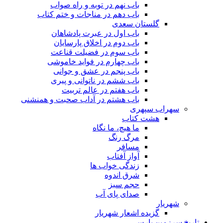
باب نهم در توبه و راه صواب
باب دهم در مناجات و ختم کتاب
گلستان سعدی
باب اول در عبرت پادشاهان
باب دوم در اخلاق پارسایان
باب سوم در فضیلت قناعت
باب چهارم در فواید خاموشى
باب پنجم در عشق و جوانى
باب ششم در ناتوانى و پیرى
باب هفتم در عالم تربیت
باب هشتم در آداب صحبت و همنشنى
سهراب سپهری
هشت کتاب
ما هیچ، ما نگاه
مرگ رنگ
مسافر
آواز آفتاب
زندگی خواب ها
شرق اندوه
حجم سبز
صدای پای آب
شهریار
گزیده اشعار شهریار
تاریخ سرزمین پارس