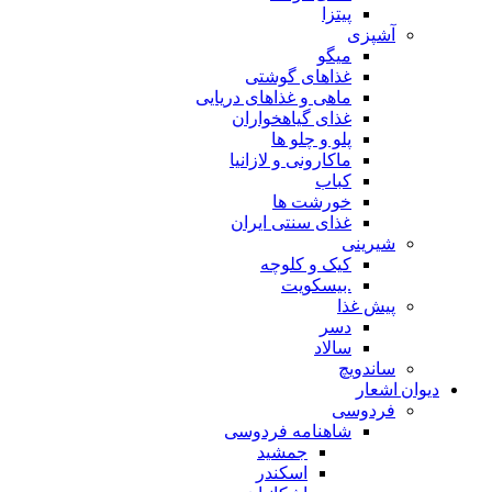
پیتزا
آشپزی
میگو
غذاهای گوشتی
ماهی و غذاهای دریایی
غذای گیاهخواران
پلو و چلو ها
ماکارونی و لازانیا
کباب
خورشت ها
غذای سنتی ایران
شیرینی
کیک و کلوچه
.بیسکویت
پیش غذا
دسر
سالاد
ساندویچ
دیوان اشعار
فردوسی
شاهنامه فردوسی
جمشید
اسکندر