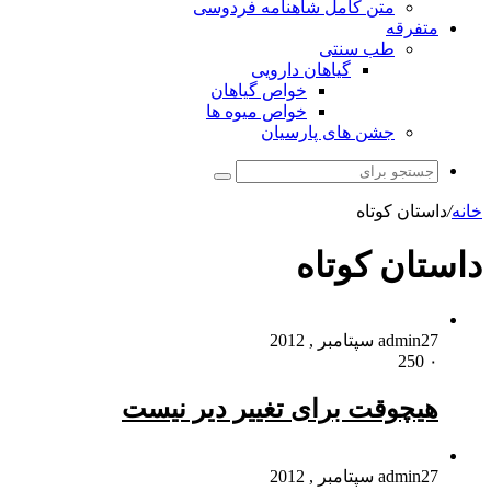
متن کامل شاهنامه فردوسی
متفرقه
طب سنتی
گیاهان دارویی
خواص گیاهان
خواص میوه ها
جشن های پارسیان
جستجو
برای
خانه
/
داستان کوتاه
داستان کوتاه
27 سپتامبر , 2012
admin
250
۰
هیچوقت برای تغییر دیر نیست
27 سپتامبر , 2012
admin