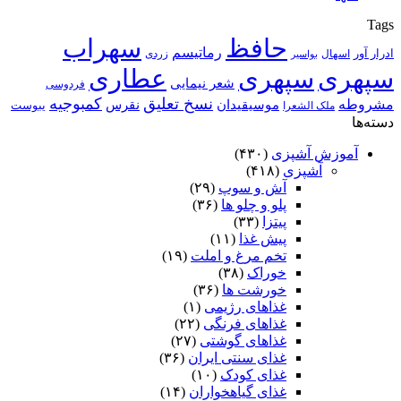
Tags
حافظ
سهراب
رماتیسم
ادرار آور
اسهال
زردی
بواسیر
سپهری
سپهری
عطاری
شعر نیمایی
فردوسی
نسخ تعلیق
کمبوجیه
مشروطه
موسیقیدان
نقرس
یبوست
ملک الشعرا
دسته‌ها
آموزش آشپزی
(۴۳۰)
آشپزی
(۴۱۸)
آش و سوپ
(۲۹)
پلو و چلو ها
(۳۶)
پیتزا
(۳۳)
پیش غذا
(۱۱)
تخم مرغ و املت
(۱۹)
خوراک
(۳۸)
خورشت ها
(۳۶)
غذاهای رژیمی
(۱)
غذاهای فرنگی
(۲۲)
غذاهای گوشتی
(۲۷)
غذای سنتی ایران
(۳۶)
غذای کودک
(۱۰)
غذای گیاهخواران
(۱۴)