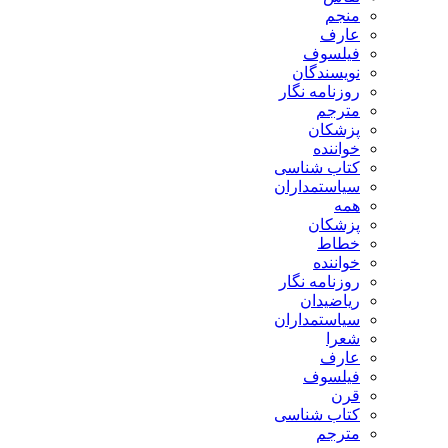
منجم
عارف
فیلسوف
نویسندگان
روزنامه نگار
مترجم
پزشکان
خواننده
کتاب شناسی
سیاستمداران
همه
پزشکان
خطاط
خواننده
روزنامه نگار
ریاضیدان
سیاستمداران
شعرا
عارف
فیلسوف
قرن
کتاب شناسی
مترجم