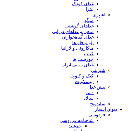
غذای کودک
پیتزا
آشپزی
میگو
غذاهای گوشتی
ماهی و غذاهای دریایی
غذای گیاهخواران
پلو و چلو ها
ماکارونی و لازانیا
کباب
خورشت ها
غذای سنتی ایران
شیرینی
کیک و کلوچه
.بیسکویت
پیش غذا
دسر
سالاد
ساندویچ
دیوان اشعار
فردوسی
شاهنامه فردوسی
جمشید