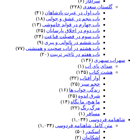
سرآغاز
(۶)
گلستان سعدی
(۲۲۸)
باب اول در عبرت پادشاهان
(۴۱)
باب پنجم در عشق و جوانى
(۱۸)
باب چهارم در فواید خاموشى
(۱۳)
باب دوم در اخلاق پارسایان
(۲۵)
باب سوم در فضیلت قناعت
(۲۴)
باب ششم در ناتوانى و پیرى
(۹)
باب هشتم در آداب صحبت و همنشنى
(۷۷)
باب هفتم در تاءثیر تربیت
(۲۰)
سهراب سپهری
(۱۳۶)
صدای پای آب
(۱)
هشت کتاب
(۱۳۵)
آواز آفتاب
(۳۲)
حجم سبز
(۲۵)
زندگی خواب ها
(۱۶)
شرق اندوه
(۲۵)
ما هیچ، ما نگاه
(۱۴)
مرگ رنگ
(۲۲)
مسافر
(۱)
شاهنامه فردوسی
(۱,۰۳۴)
متن کامل شاهنامه فردوسی
(۱,۰۳۴)
اسکندر
(۵۰)
اشکانیان
(۲)