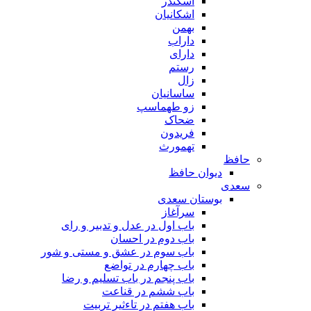
اسکندر
اشکانیان
بهمن
داراب
دارای
رستم
زال
ساسانیان
زو طهماسپ‏
ضحاک
فریدون
تهمورث
حافظ
دیوان حافظ
سعدی
بوستان سعدی
سرآغاز
باب اول در عدل و تدبیر و رای
باب دوم در احسان
باب سوم در عشق و مستی و شور
باب چهارم در تواضع
باب پنجم در باب تسلیم و رضا
باب ششم در قناعت
باب هفتم در تاءثیر تربیت