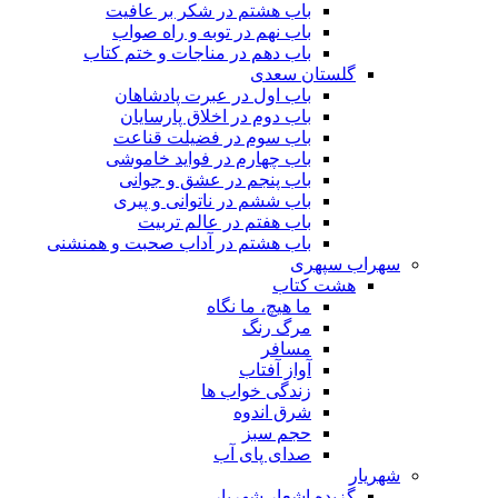
باب هشتم در شکر بر عافیت
باب نهم در توبه و راه صواب
باب دهم در مناجات و ختم کتاب
گلستان سعدی
باب اول در عبرت پادشاهان
باب دوم در اخلاق پارسایان
باب سوم در فضیلت قناعت
باب چهارم در فواید خاموشى
باب پنجم در عشق و جوانى
باب ششم در ناتوانى و پیرى
باب هفتم در عالم تربیت
باب هشتم در آداب صحبت و همنشنى
سهراب سپهری
هشت کتاب
ما هیچ، ما نگاه
مرگ رنگ
مسافر
آواز آفتاب
زندگی خواب ها
شرق اندوه
حجم سبز
صدای پای آب
شهریار
گزیده اشعار شهریار