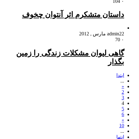
104
۰
داستان متشکرم اثر آنتوان چخوف
22 مارس , 2012
admin
70
۰
گاهى لیوان مشکلات زندگی را زمین
بگذار
ابتدا
...
«
2
3
4
5
6
»
10
...
انتها