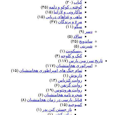
کباب
(۲۰)
کوفته ، کوکو و دلمه
(۴۵)
ماکارونی و لازانیا
(۱۵)
ماهی و غذاهای دریایی
(۱۵)
مرغ و پرندگان
(۴۷)
میگو
(۱۱)
دسر
(۹)
سالاد
(۵)
ساندویچ
(۲۵)
شیرینی
(۵)
.بیسکویت
(۱)
کیک و کلوچه
(۴)
تاریخ سرزمین پارس
(۱۱۷)
امپراتوری هخامنشیان
(۱۱۷)
تمام جنگ های امپراطوری هخامنشیان
(۱۵)
داریوش
(۱)
روایت کتزیاس
(۱۳)
روایت گزنفن
(۶)
روایت هرودتوس
(۱۹)
شجره نامه هخامنشیان
(۶)
قبایل پارسی در زمان هخامنشیان
(۸)
کمبوجیه
(۱۵)
باز جستن کین پدر
(۱)
برادر کشی
(۱)