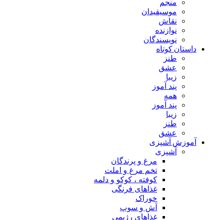
منجم
موسیقیدان
نقاش
نوازنده
نویسندگان
داستان کوتاه
طنز
عشق
زیبا
پند آموز
همه
پند آموز
زیبا
طنز
عشق
آموزش آشپزی
آشپزی
مرغ و پرندگان
تخم مرغ و املت
کوفته ، کوکو و دلمه
غذاهای فرنگی
خوراک
آش و سوپ
غذاهای رژیمی