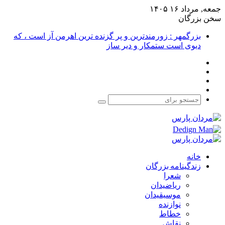
جمعه, مرداد ۱۶ ۱۴۰۵
سخن بزرگان
بزرگمهر : زورمندترین و پر گزنده ترین اهرمن آز است ، که
دیوی است ستمکار و دیر ساز
فیس
X
بوک
یوتیوب
اینستاگرام
جستجو
برای
خانه
زندگینامه بزرگان
شعرا
ریاضیدان
موسیقیدان
نوازنده
خطاط
نقاش