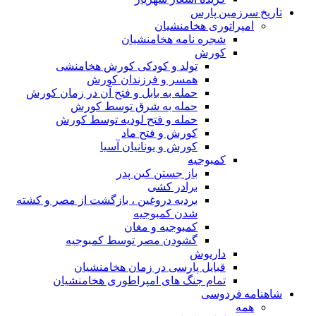
تاریخ سرزمین پارس
امپراتوری هخامنشیان
شجره نامه هخامنشیان
کورش
تولد و کودکی کورش هخامنشی
همسر و فرزندان کورش
حمله به بابل و فتح آن در زمان کورش
حمله به شرق توسط کورش
حمله و فتح لودیه توسط کورش
کورش و فتح ماد
کورش و یونانیان آسیا
کمبوجیه
باز جستن کین پدر
برادر کشی
بردیه دروغین ، بازگشت از مصر و کشته
شدن کمبوجیه
کمبوجیه و مغان
گشودن مصر توسط کمبوجیه
داریوش
قبایل پارسی در زمان هخامنشیان
تمام جنگ های امپراطوری هخامنشیان
شاهنامه فردوسی
همه