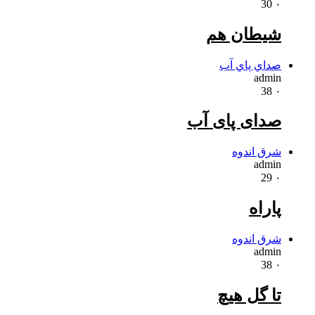
30
۰
شیطان هم
صداي پاي آب
admin
38
۰
صدای پای آب
شرق اندوه
admin
29
۰
پاراه
شرق اندوه
admin
38
۰
تا گل هیچ