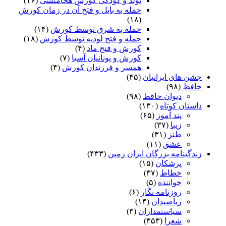
تولد و کودکی کورش هخامنشی
(۱۶)
حمله به بابل و فتح آن در زمان کورش
(۱۸)
حمله به شرق توسط کورش
(۱۴)
حمله و فتح لودیه توسط کورش
(۱۸)
کورش و فتح ماد
(۴)
کورش و یونانیان آسیا
(۷)
همسر و فرزندان کورش
(۴)
جشن های ایرانیان
(۴۵)
حافظ
(۹۸)
دیوان حافظ
(۹۸)
داستان کوتاه
(۱۳۰)
پند آموز
(۶۵)
زیبا
(۳۷)
طنز
(۳۱)
عشق
(۱۱)
زندگینامه بزرگان ایران زمین
(۴۳۳)
پزشکان
(۱۵)
خطاط
(۳۷)
خواننده
(۵)
روزنامه نگار
(۶)
ریاضیدان
(۱۴)
سیاستمداران
(۳)
شعرا
(۳۵۳)