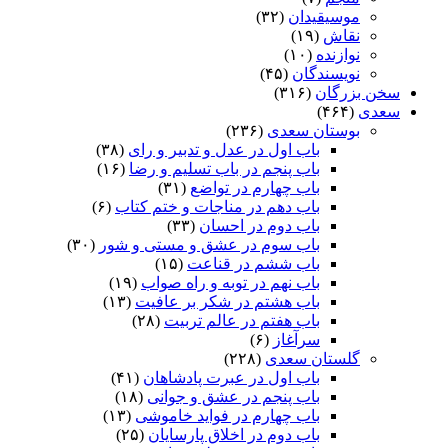
موسیقیدان
(۳۲)
نقاش
(۱۹)
نوازنده
(۱۰)
نویسندگان
(۴۵)
سخن بزرگان
(۳۱۶)
سعدی
(۴۶۴)
بوستان سعدی
(۲۳۶)
باب اول در عدل و تدبیر و رای
(۳۸)
باب پنجم در باب تسلیم و رضا
(۱۶)
باب چهارم در تواضع
(۳۱)
باب دهم در مناجات و ختم کتاب
(۶)
باب دوم در احسان
(۳۳)
باب سوم در عشق و مستی و شور
(۳۰)
باب ششم در قناعت
(۱۵)
باب نهم در توبه و راه صواب
(۱۹)
باب هشتم در شکر بر عافیت
(۱۳)
باب هفتم در عالم تربیت
(۲۸)
سرآغاز
(۶)
گلستان سعدی
(۲۲۸)
باب اول در عبرت پادشاهان
(۴۱)
باب پنجم در عشق و جوانى
(۱۸)
باب چهارم در فواید خاموشى
(۱۳)
باب دوم در اخلاق پارسایان
(۲۵)