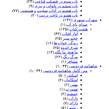
باب سوم در فضیلت قناعت
(۲۴)
باب ششم در ناتوانى و پیرى
(۹)
باب هشتم در آداب صحبت و همنشنى
(۷۷)
باب هفتم در تاءثیر تربیت
(۲۰)
سهراب سپهری
(۱۳۶)
صدای پای آب
(۱)
هشت کتاب
(۱۳۵)
آواز آفتاب
(۳۲)
حجم سبز
(۲۵)
زندگی خواب ها
(۱۶)
شرق اندوه
(۲۵)
ما هیچ، ما نگاه
(۱۴)
مرگ رنگ
(۲۲)
مسافر
(۱)
شاهنامه فردوسی
(۱,۰۳۴)
متن کامل شاهنامه فردوسی
(۱,۰۳۴)
اسکندر
(۵۰)
اشکانیان
(۲)
بهمن
(۶)
تهمورث
(۱)
جمشید
(۲)
داراب
(۸)
دارای
(۷)
رستم
(۵۱)