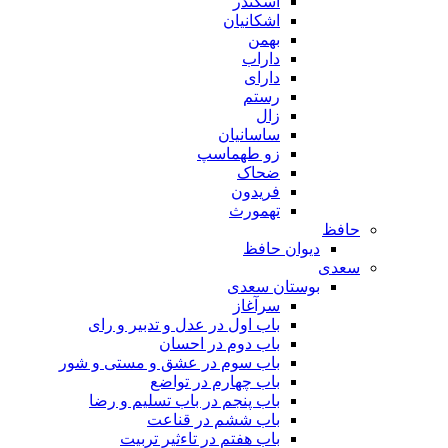
اسکندر
اشکانیان
بهمن
داراب
دارای
رستم
زال
ساسانیان
زو طهماسپ‏
ضحاک
فریدون
تهمورث
حافظ
دیوان حافظ
سعدی
بوستان سعدی
سرآغاز
باب اول در عدل و تدبیر و رای
باب دوم در احسان
باب سوم در عشق و مستی و شور
باب چهارم در تواضع
باب پنجم در باب تسلیم و رضا
باب ششم در قناعت
باب هفتم در تاءثیر تربیت