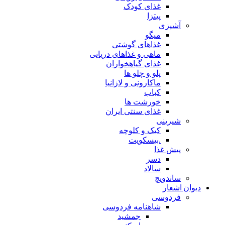
غذای کودک
پیتزا
آشپزی
میگو
غذاهای گوشتی
ماهی و غذاهای دریایی
غذای گیاهخواران
پلو و چلو ها
ماکارونی و لازانیا
کباب
خورشت ها
غذای سنتی ایران
شیرینی
کیک و کلوچه
.بیسکویت
پیش غذا
دسر
سالاد
ساندویچ
دیوان اشعار
فردوسی
شاهنامه فردوسی
جمشید