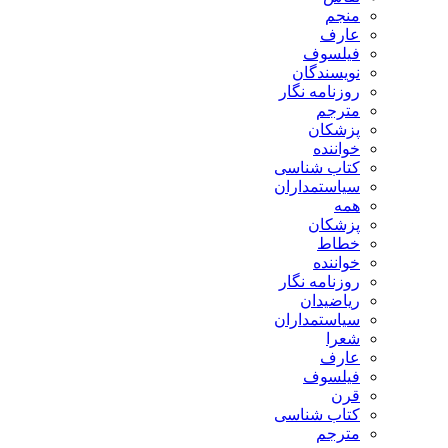
منجم
عارف
فیلسوف
نویسندگان
روزنامه نگار
مترجم
پزشکان
خواننده
کتاب شناسی
سیاستمداران
همه
پزشکان
خطاط
خواننده
روزنامه نگار
ریاضیدان
سیاستمداران
شعرا
عارف
فیلسوف
قرن
کتاب شناسی
مترجم