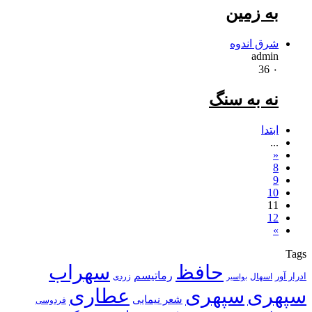
به زمین
شرق اندوه
admin
36
۰
نه به سنگ
ابتدا
...
«
8
9
10
11
12
»
Tags
حافظ
سهراب
رماتیسم
ادرار آور
اسهال
زردی
بواسیر
سپهری
سپهری
عطاری
شعر نیمایی
فردوسی