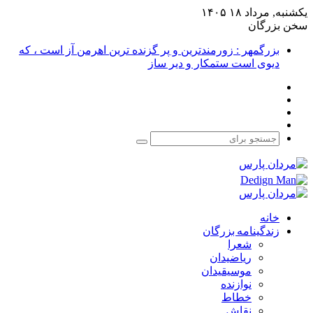
یکشنبه, مرداد ۱۸ ۱۴۰۵
سخن بزرگان
بزرگمهر : زورمندترین و پر گزنده ترین اهرمن آز است ، که
دیوی است ستمکار و دیر ساز
فیس
X
بوک
یوتیوب
اینستاگرام
جستجو
برای
خانه
زندگینامه بزرگان
شعرا
ریاضیدان
موسیقیدان
نوازنده
خطاط
نقاش