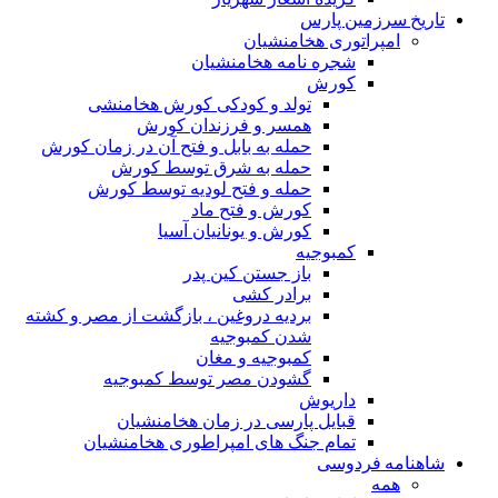
تاریخ سرزمین پارس
امپراتوری هخامنشیان
شجره نامه هخامنشیان
کورش
تولد و کودکی کورش هخامنشی
همسر و فرزندان کورش
حمله به بابل و فتح آن در زمان کورش
حمله به شرق توسط کورش
حمله و فتح لودیه توسط کورش
کورش و فتح ماد
کورش و یونانیان آسیا
کمبوجیه
باز جستن کین پدر
برادر کشی
بردیه دروغین ، بازگشت از مصر و کشته
شدن کمبوجیه
کمبوجیه و مغان
گشودن مصر توسط کمبوجیه
داریوش
قبایل پارسی در زمان هخامنشیان
تمام جنگ های امپراطوری هخامنشیان
شاهنامه فردوسی
همه