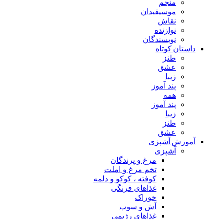
منجم
موسیقیدان
نقاش
نوازنده
نویسندگان
داستان کوتاه
طنز
عشق
زیبا
پند آموز
همه
پند آموز
زیبا
طنز
عشق
آموزش آشپزی
آشپزی
مرغ و پرندگان
تخم مرغ و املت
کوفته ، کوکو و دلمه
غذاهای فرنگی
خوراک
آش و سوپ
غذاهای رژیمی