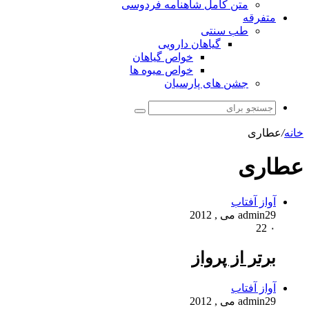
متن کامل شاهنامه فردوسی
متفرقه
طب سنتی
گیاهان دارویی
خواص گیاهان
خواص میوه ها
جشن های پارسیان
جستجو
برای
خانه
/
عطاری
عطاری
آواز آفتاب
29 می , 2012
admin
22
۰
برتر از پرواز
آواز آفتاب
29 می , 2012
admin