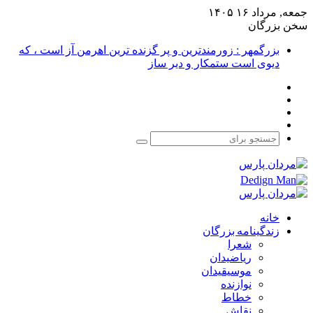
جمعه, مرداد ۱۶ ۱۴۰۵
سخن بزرگان
بزرگمهر : زورمندترین و پر گزنده ترین اهرمن آز است ، که
دیوی است ستمکار و دیر ساز
فیس
X
بوک
یوتیوب
اینستاگرام
جستجو
برای
خانه
زندگینامه بزرگان
شعرا
ریاضیدان
موسیقیدان
نوازنده
خطاط
نقاش