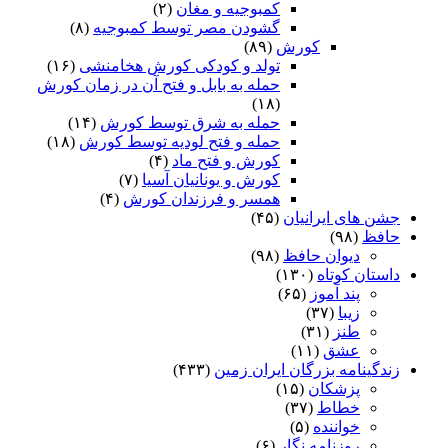
کمبوجیه و مغان
(۲)
گشودن مصر توسط کمبوجیه
(۸)
کورش
(۸۹)
تولد و کودکی کورش هخامنشی
(۱۶)
حمله به بابل و فتح آن در زمان کورش
(۱۸)
حمله به شرق توسط کورش
(۱۴)
حمله و فتح لودیه توسط کورش
(۱۸)
کورش و فتح ماد
(۴)
کورش و یونانیان آسیا
(۷)
همسر و فرزندان کورش
(۴)
جشن های ایرانیان
(۴۵)
حافظ
(۹۸)
دیوان حافظ
(۹۸)
داستان کوتاه
(۱۳۰)
پند آموز
(۶۵)
زیبا
(۳۷)
طنز
(۳۱)
عشق
(۱۱)
زندگینامه بزرگان ایران زمین
(۴۳۳)
پزشکان
(۱۵)
خطاط
(۳۷)
خواننده
(۵)
روزنامه نگار
(۶)