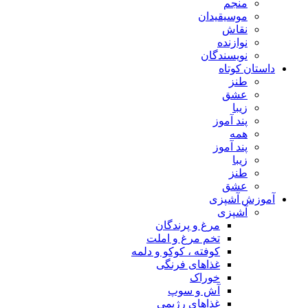
منجم
موسیقیدان
نقاش
نوازنده
نویسندگان
داستان کوتاه
طنز
عشق
زیبا
پند آموز
همه
پند آموز
زیبا
طنز
عشق
آموزش آشپزی
آشپزی
مرغ و پرندگان
تخم مرغ و املت
کوفته ، کوکو و دلمه
غذاهای فرنگی
خوراک
آش و سوپ
غذاهای رژیمی