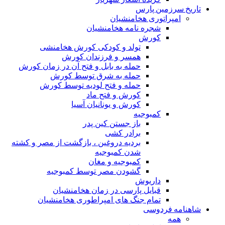
تاریخ سرزمین پارس
امپراتوری هخامنشیان
شجره نامه هخامنشیان
کورش
تولد و کودکی کورش هخامنشی
همسر و فرزندان کورش
حمله به بابل و فتح آن در زمان کورش
حمله به شرق توسط کورش
حمله و فتح لودیه توسط کورش
کورش و فتح ماد
کورش و یونانیان آسیا
کمبوجیه
باز جستن کین پدر
برادر کشی
بردیه دروغین ، بازگشت از مصر و کشته
شدن کمبوجیه
کمبوجیه و مغان
گشودن مصر توسط کمبوجیه
داریوش
قبایل پارسی در زمان هخامنشیان
تمام جنگ های امپراطوری هخامنشیان
شاهنامه فردوسی
همه