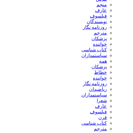
منجم
عارف
فیلسوف
نویسندگان
روزنامه نگار
مترجم
پزشکان
خواننده
کتاب شناسی
سیاستمداران
همه
پزشکان
خطاط
خواننده
روزنامه نگار
ریاضیدان
سیاستمداران
شعرا
عارف
فیلسوف
قرن
کتاب شناسی
مترجم