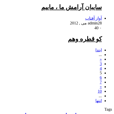
سایبان آرامش ما ، ماییم
آواز آفتاب
28 می , 2012
admin
40
۰
کو قطره وهم
ابتدا
...
«
3
4
5
6
7
»
10
...
انتها
Tags