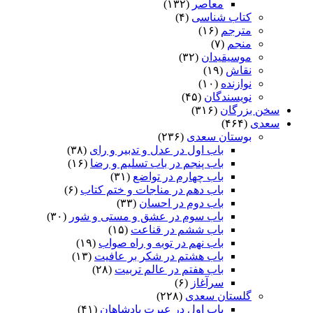
معاصر
(۱۳۲)
کتاب شناسی
(۴)
مترجم
(۱۶)
منجم
(۷)
موسیقیدان
(۳۲)
نقاش
(۱۹)
نوازنده
(۱۰)
نویسندگان
(۴۵)
سخن بزرگان
(۳۱۶)
سعدی
(۴۶۴)
بوستان سعدی
(۲۳۶)
باب اول در عدل و تدبیر و رای
(۳۸)
باب پنجم در باب تسلیم و رضا
(۱۶)
باب چهارم در تواضع
(۳۱)
باب دهم در مناجات و ختم کتاب
(۶)
باب دوم در احسان
(۳۳)
باب سوم در عشق و مستی و شور
(۳۰)
باب ششم در قناعت
(۱۵)
باب نهم در توبه و راه صواب
(۱۹)
باب هشتم در شکر بر عافیت
(۱۳)
باب هفتم در عالم تربیت
(۲۸)
سرآغاز
(۶)
گلستان سعدی
(۲۲۸)
باب اول در عبرت پادشاهان
(۴۱)