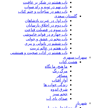
باب هشتم در شکر بر عافیت
باب نهم در توبه و راه صواب
باب دهم در مناجات و ختم کتاب
گلستان سعدی
باب اول در عبرت پادشاهان
باب دوم در اخلاق پارسایان
باب سوم در فضیلت قناعت
باب چهارم در فواید خاموشى
باب پنجم در عشق و جوانى
باب ششم در ناتوانى و پیرى
باب هفتم در عالم تربیت
باب هشتم در آداب صحبت و همنشنى
سهراب سپهری
هشت کتاب
ما هیچ، ما نگاه
مرگ رنگ
مسافر
آواز آفتاب
زندگی خواب ها
شرق اندوه
حجم سبز
صدای پای آب
شهریار
گزیده اشعار شهریار