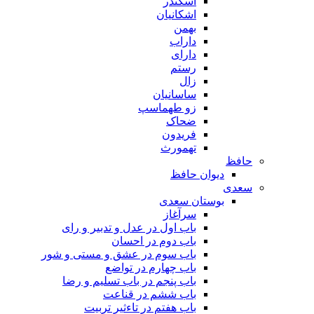
اسکندر
اشکانیان
بهمن
داراب
دارای
رستم
زال
ساسانیان
زو طهماسپ‏
ضحاک
فریدون
تهمورث
حافظ
دیوان حافظ
سعدی
بوستان سعدی
سرآغاز
باب اول در عدل و تدبیر و رای
باب دوم در احسان
باب سوم در عشق و مستی و شور
باب چهارم در تواضع
باب پنجم در باب تسلیم و رضا
باب ششم در قناعت
باب هفتم در تاءثیر تربیت