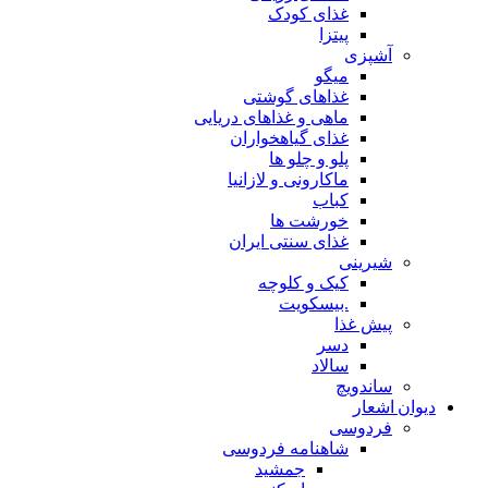
غذای کودک
پیتزا
آشپزی
میگو
غذاهای گوشتی
ماهی و غذاهای دریایی
غذای گیاهخواران
پلو و چلو ها
ماکارونی و لازانیا
کباب
خورشت ها
غذای سنتی ایران
شیرینی
کیک و کلوچه
.بیسکویت
پیش غذا
دسر
سالاد
ساندویچ
دیوان اشعار
فردوسی
شاهنامه فردوسی
جمشید