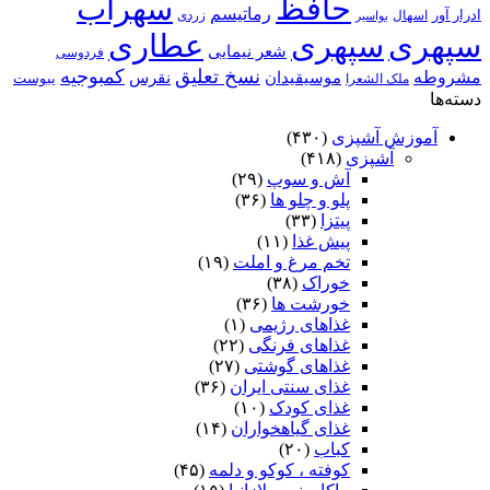
حافظ
سهراب
رماتیسم
ادرار آور
اسهال
زردی
بواسیر
سپهری
سپهری
عطاری
شعر نیمایی
فردوسی
نسخ تعلیق
کمبوجیه
مشروطه
موسیقیدان
نقرس
یبوست
ملک الشعرا
دسته‌ها
آموزش آشپزی
(۴۳۰)
آشپزی
(۴۱۸)
آش و سوپ
(۲۹)
پلو و چلو ها
(۳۶)
پیتزا
(۳۳)
پیش غذا
(۱۱)
تخم مرغ و املت
(۱۹)
خوراک
(۳۸)
خورشت ها
(۳۶)
غذاهای رژیمی
(۱)
غذاهای فرنگی
(۲۲)
غذاهای گوشتی
(۲۷)
غذای سنتی ایران
(۳۶)
غذای کودک
(۱۰)
غذای گیاهخواران
(۱۴)
کباب
(۲۰)
کوفته ، کوکو و دلمه
(۴۵)