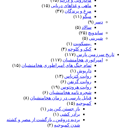
ماکارونی و لازانیا
(۱۵)
ماهی و غذاهای دریایی
(۱۵)
مرغ و پرندگان
(۴۷)
میگو
(۱۱)
دسر
(۹)
سالاد
(۵)
ساندویچ
(۲۵)
شیرینی
(۵)
.بیسکویت
(۱)
کیک و کلوچه
(۴)
تاریخ سرزمین پارس
(۱۱۷)
امپراتوری هخامنشیان
(۱۱۷)
تمام جنگ های امپراطوری هخامنشیان
(۱۵)
داریوش
(۱)
روایت کتزیاس
(۱۳)
روایت گزنفن
(۶)
روایت هرودتوس
(۱۹)
شجره نامه هخامنشیان
(۶)
قبایل پارسی در زمان هخامنشیان
(۸)
کمبوجیه
(۱۵)
باز جستن کین پدر
(۱)
برادر کشی
(۱)
بردیه دروغین ، بازگشت از مصر و کشته
شدن کمبوجیه
(۲)