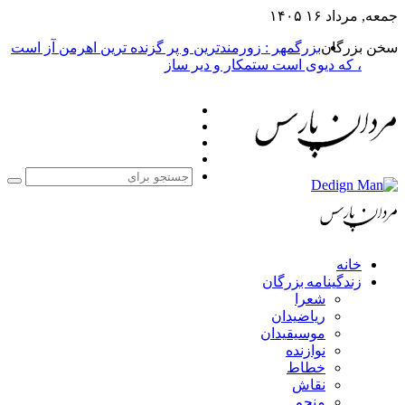
بزرگمهر : زورمندترین و پر گزنده ترین اهرمن آز است
یوی است ستمکار و دیر ساز
فیس
X
بوک
یوتیوب
اینستاگرام
جستجو
برای
مه بزرگان
عرا
یاضیدان
وسیقیدان
وازنده
طاط
قاش
نجم