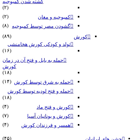
کشته شدن کمبوجیه
(۲)
(۲)
کمبوجیه و مغان
(۸)
گشودن مصر توسط کمبوجیه
(۸۹)
کورش
تولد و کودکی کورش هخامنشی
(۱۶)
حمله به بابل و فتح آن در زمان
کورش
(۱۸)
(۱۴)
حمله به شرق توسط کورش
حمله و فتح لودیه توسط کورش
(۱۸)
(۴)
کورش و فتح ماد
(۷)
کورش و یونانیان آسیا
(۴)
همسر و فرزندان کورش
(۴۵)
ای ایرانیان