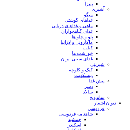
پیتزا
شپزی
میگو
غذاهای گوشتی
ماهی و غذاهای دریایی
غذای گیاهخواران
پلو و چلو ها
ماکارونی و لازانیا
کباب
خورشت ها
غذای سنتی ایران
یرینی
کیک و کلوچه
.بیسکویت
یش غذا
دسر
سالاد
اندویچ
شعار
ردوسی
شاهنامه فردوسی
جمشید
اسکندر