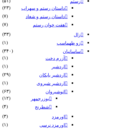
(۵۱)
رستم
(۲۳)
داستان رستم و سهراب
(۷)
داستان رستم و شغاد
(۷)
هفت خوان رستم‏
(۳۳)
زال
(۱)
زو طهماسپ‏
(۳۴۰)
ساسانیان
(۱)
آزرم دخت
(۱)
اردشیر
(۲۹)
اردشیر بابکان
(۱)
اردشیر شیروی
(۶۳)
انوشیروان
(۱۲)
بوزرجمهر
(۴)
شطرنج
(۳)
اورمزد
(۱)
اورمزد نرسى‏