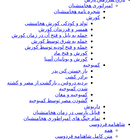
مپراتوری هخامنشیان
شجره نامه هخامنشیان
کورش
تولد و کودکی کورش هخامنشی
همسر و فرزندان کورش
حمله به بابل و فتح آن در زمان کورش
حمله به شرق توسط کورش
حمله و فتح لودیه توسط کورش
کورش و فتح ماد
کورش و یونانیان آسیا
کمبوجیه
باز جستن کین پدر
برادر کشی
بردیه دروغین ، بازگشت از مصر و کشته
شدن کمبوجیه
کمبوجیه و مغان
گشودن مصر توسط کمبوجیه
داریوش
قبایل پارسی در زمان هخامنشیان
تمام جنگ های امپراطوری هخامنشیان
ه فردوسی
مه
تن کامل شاهنامه فردوسی