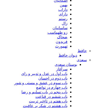
اشکانیان
بهمن
داراب
دارای
رستم
زال
ساسانیان
زو طهماسپ‏
ضحاک
فریدون
تهمورث
افظ
دیوان حافظ
عدی
بوستان سعدی
سرآغاز
باب اول در عدل و تدبیر و رای
باب دوم در احسان
باب سوم در عشق و مستی و شور
باب چهارم در تواضع
باب پنجم در باب تسلیم و رضا
باب ششم در قناعت
باب هفتم در تاءثیر تربیت
باب هشتم در شکر بر عافیت