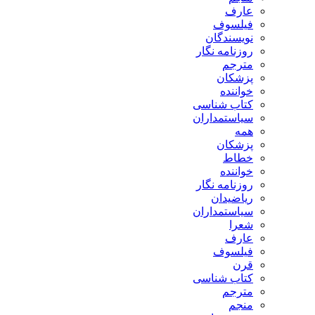
ارف
یلسوف
ویسندگان
وزنامه نگار
ترجم
زشکان
واننده
تاب شناسی
یاستمداران
مه
زشکان
طاط
واننده
وزنامه نگار
یاضیدان
یاستمداران
عرا
ارف
یلسوف
رن
تاب شناسی
ترجم
نجم