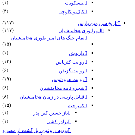
(۱)
.بیسکویت
(۴)
کیک و کلوچه
(۱۱۷)
 سرزمین پارس
(۱۱۷)
امپراتوری هخامنشیان
تمام جنگ های امپراطوری هخامنشیان
(۱۵)
(۱)
داریوش
(۱۳)
روایت کتزیاس
(۶)
روایت گزنفن
(۱۹)
روایت هرودتوس
(۶)
شجره نامه هخامنشیان
(۸)
قبایل پارسی در زمان هخامنشیان
(۱۵)
کمبوجیه
(۱)
باز جستن کین پدر
(۱)
برادر کشی
بردیه دروغین ، بازگشت از مصر و