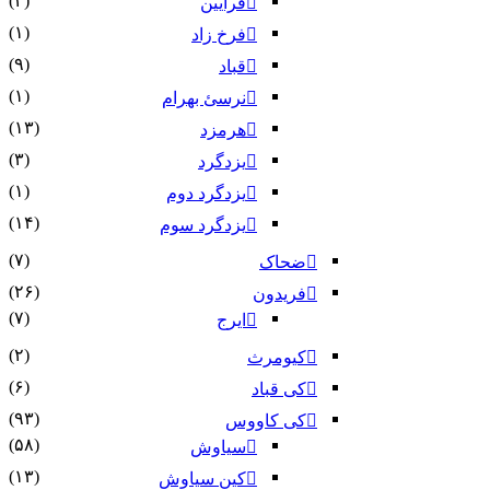
(۲)
فرایین
(۱)
فرخ زاد
(۹)
قباد
(۱)
نرسئ بهرام‏
(۱۳)
هرمزد
(۳)
یزدگرد
(۱)
یزدگرد دوم
(۱۴)
یزدگرد سوم
(۷)
ضحاک
(۲۶)
فریدون
(۷)
ایرج
(۲)
کیومرث
(۶)
کی قباد
(۹۳)
کی کاووس
(۵۸)
سیاوش
(۱۳)
کین سیاوش