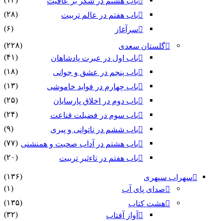
باب هشتم در شکر بر عافیت
(۲۸)
باب هفتم در عالم تربیت
(۶)
سرآغاز
(۲۲۸)
گلستان سعدی
(۴۱)
باب اول در عبرت پادشاهان
(۱۸)
باب پنجم در عشق و جوانى
(۱۳)
باب چهارم در فواید خاموشى
(۲۵)
باب دوم در اخلاق پارسایان
(۲۴)
باب سوم در فضیلت قناعت
(۹)
باب ششم در ناتوانى و پیرى
(۷۷)
باب هشتم در آداب صحبت و همنشنى
(۲۰)
باب هفتم در تاءثیر تربیت
(۱۳۶)
ب سپهری
(۱)
صدای پای آب
(۱۳۵)
هشت کتاب
(۳۲)
آواز آفتاب