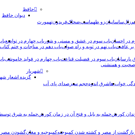
حافظ
دیوان حافظ
م
زال
ساسانیان
زو طهماسپ‏
ضحاک
فریدون
تهمورث
م در احسان
باب سوم در عشق و مستی و شور
باب چهارم در تواضع
باب
بر عافیت
باب نهم در توبه و راه صواب
باب دهم در مناجات و ختم کتاب
ق پارسایان
باب سوم در فضیلت قناعت
باب چهارم در فواید خاموشى
باب
 صحبت و همنشنى
شهریار
گزیده اشعار شهر
دگی خواب ها
شرق اندوه
حجم سبز
صدای پای آب
ندان کورش
حمله به بابل و فتح آن در زمان کورش
حمله به شرق توس
، بازگشت از مصر و کشته شدن کمبوجیه
کمبوجیه و مغان
گشودن مصر ت