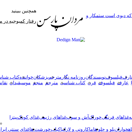
همچنین ببینید
 که دیوی است ستمکار و
بستن
رفتار کمبوجیه در 
X
وایبر
فیس
دکمه
واتس
تلگرام
آپ
بوک
بازگشت
به
بالا
ارف
فیلسوف
نویسندگان
روزنامه نگار
مترجم
پزشکان
خواننده
کتاب شنا
عارف
فیلسوف
قرن
کتاب شناسی
مترجم
منجم
موسیقیدان
نقا
ه
غذاهای فرنگی
خوراک
آش و سوپ
غذاهای رژیمی
غذای کودک
پیتزا
اهخواران
پلو و چلو ها
ماکارونی و لازانیا
کباب
خورشت ها
غذای سنتی ایرا