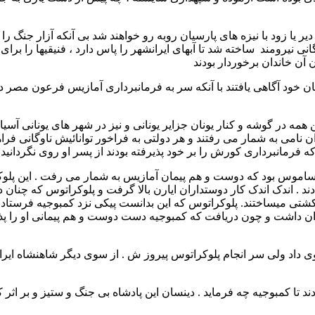
 دیر یا زود با نیزه های پارسیان روبه رو خواهند شد بی آنکه آزار جنگ ر
ی نیرومند ساخته شد تا آبهای ایرانشهر را پاس دارد ، فنیقیها را برای
 آن خاندان برخوردار بودند
ن خود آگاهی یافتند با آنکه سر به فرمانبرداری آمازیس فرعون مصر داش
این همه در گوشه و کنار یونان جزایر یونانی و نیز در شهر های یونانی
ن نامی به شمار می رفتند و هر دولتی به فراخور توانائیش ناوگانی فراه
ه فرمانبرداری کورش را بر خود پذیرفته بودند از پسر او روی نگردانیدن
اه ساموس بود که دوست و هم پیمان آمازیس به شمار می رفت . این پلو
 . اندک اندک کار دوستداران ایارن بالا گرفت و پلوکراتوس که چنان دید
ن کشتی میساختند. پلوکراتوس که این بدانست پیکی نزد کمبوجیه فرستاد ت
وی داد ولی سر انجام پلوکراتوس پیروز ش . از سوی دیگر شاهنشاه ایرا
ند تا کمبوجیه چه فرماید . دینسان این پادشاه بی جنگ و ستیز و بر اثر 