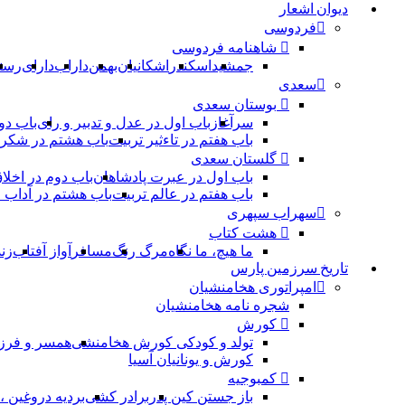
دیوان اشعار
فردوسی
شاهنامه فردوسی
جمشید
اسکندر
اشکانیان
بهمن
داراب
دارای
رست
سعدی
بوستان سعدی
سرآغاز
باب اول در عدل و تدبیر و رای
باب دو
باب هفتم در تاءثیر تربیت
باب هشتم در شکر 
گلستان سعدی
باب اول در عبرت پادشاهان
باب دوم در اخلا
باب هفتم در عالم تربیت
باب هشتم در آداب
سهراب سپهری
هشت کتاب
ما هیچ، ما نگاه
مرگ رنگ
مسافر
آواز آفتاب
زن
تاریخ سرزمین پارس
امپراتوری هخامنشیان
شجره نامه هخامنشیان
کورش
تولد و کودکی کورش هخامنشی
همسر و فرز
کورش و یونانیان آسیا
کمبوجیه
باز جستن کین پدر
برادر کشی
بردیه دروغین 