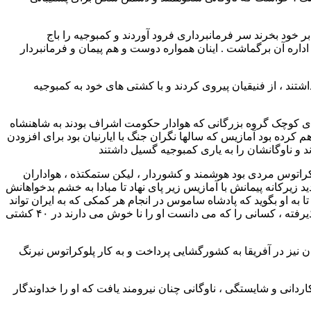
ا بر خود بخرند سر فرمانبرداری فرود آوردند و کمبوجیه را باج
 اداره آن برگماشت . اینان همواره دوست و هم پیمان و فرمانبردار
تند ، از فنیقیان پیروی کردند و با کشتی های خود به کمبوجیه
 آسیای کوچک گروه بزرگانی که هوادار حکومت اشراف بودند به شاهنشاه
م کرده بود آمازیس که سالها نگران جنگ با ایارنیان بود برای افزودن
د و ناوگانشان را به یاری کمبوجیه گسیل داشتند
کراتوس مردی بود هوشمند و کشوردار ، لیکن ستمکتذه ، هواداران
 زیرکانه پیمانش با آمازیس زیر پای نهاد تا مبادا به خشم بدخواهانش
ا به او بگوید که پادشاه ساموس در انجام هر کمکی که به ایران تواند
کرد آماده استاز آن جا که وی زورگو و نیرنگ ساز بود ، بدخواهان فراوان داشت و چون دریافت که کمبوجیه دست دوست و هم پیمانی او را پذیرفته ، کسانی را که می دانست او را نا خوش می دارند در ۴۰ کشتی
ن نیز در آفریقا به کشورگشایی پرداخت و به کار پلوکراتوس نیرنگ
کاردانی و شایستگی ، ناوگانی چنان نیرومند یافت که او را خداوندگار