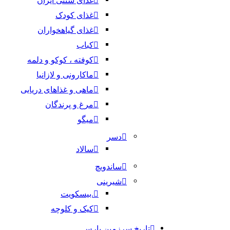
غذای سنتی ایران
غذای کودک
غذای گیاهخواران
کباب
کوفته ، کوکو و دلمه
ماکارونی و لازانیا
ماهی و غذاهای دریایی
مرغ و پرندگان
میگو
دسر
سالاد
ساندویچ
شیرینی
.بیسکویت
کیک و کلوچه
تاریخ سرزمین پارس