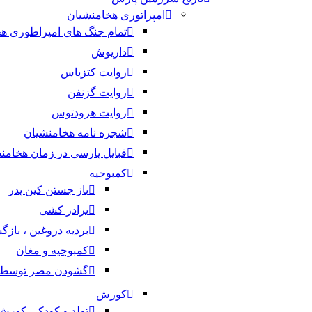
امپراتوری هخامنشیان
تمام جنگ های امپراطوری ه
داریوش
روایت کتزیاس
روایت گزنفن
روایت هرودتوس
شجره نامه هخامنشیان
قبایل پارسی در زمان هخامن
کمبوجیه
باز جستن کین پدر
برادر کشی
بردیه دروغین ، با
کمبوجیه و مغان
گشودن مصر توسط 
کورش
تولد و کودکی کور