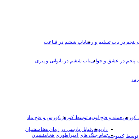
 پنجم در باب تسلیم و رضا
باب ششم در قناعت
 پنجم در عشق و جوانى
باب ششم در ناتوانى و پیرى
یار
ط کورش
حمله و فتح لودیه توسط کورش
کورش و فتح ماد
داریوش
قبایل پارسی در زمان هخامنشیان
تمام جنگ های امپراطوری هخامنشیان
وسط کمبوجیه