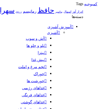
Tags
کمبوجیه
حافظ
سهرا
رماتیسم
ادرار آور
اسهال
زردی
بواسیر
دسته‌ها
آموزش آشپزی
آشپزی
آش و سوپ
پلو و چلو ها
پیتزا
پیش غذا
تخم مرغ و املت
خوراک
خورشت ها
غذاهای رژیمی
غذاهای فرنگی
غذاهای گوشتی