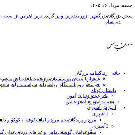
جمعه, مرداد ۱۶ ۱۴۰۵
سخن بزرگان
بزرگمهر : زورمندترین و پر گزنده ترین اهرمن آز است ،
دیر ساز
خانه
زندگینامه بزرگان
شعرا
ریاضیدان
موسیقیدان
نوازنده
خطاط
نقاش
منجم
ع
خواننده
روزنامه نگار
ریاضیدان
سیاستمداران
شعرا
داستان کوتاه
طنز
عشق
زیبا
پند آموز
همه
پند آموز
زیبا
طنز
عشق
آموزش آشپزی
آشپزی
مرغ و پرندگان
تخم مرغ و املت
کوفته ، کوکو و دلم
آشپزی
میگو
غذاهای گوشتی
ماهی و غذاهای دریایی
غذای گی