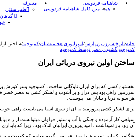
شاهنامه فردوسی
متفرقه
همه
متن کامل شاهنامه فردوسی
طب سنتی
گیاهان
خو
خانه
/
تاریخ سرزمین پارس
/
امپراتوری هخامنشیان
/
کمبوجیه
/
ساختن اولی
کمبوجیه
گشودن مصر توسط کمبوجیه
ساختن اولین نیروی دریائی ایران
نخستین کسی که برای ایران ناوگانی ساخت ، کمبوجیه پسر کورش بزرگ 
سرزمین راهی بود بس دراز و پر آشوب و لشکر کشی به مصر خطر فراو.ا
هر سو به دریا و بیابان می پیوست .
برای لشکر کشی پیروزمندانه ای از سوی آسیا می بایست راهی خوب از م
سپاهی کار آزموده و جنگی با آب و ستور فراوان میتوانست از راه بیابان
آن رود باز نمیداشت ، امید پیروزی ایرانیان اندک بود ، زیرا که پایداری
هنگامی که این زمینه ها را به ژرفی می نگریم میابیم که کمبوجیه 