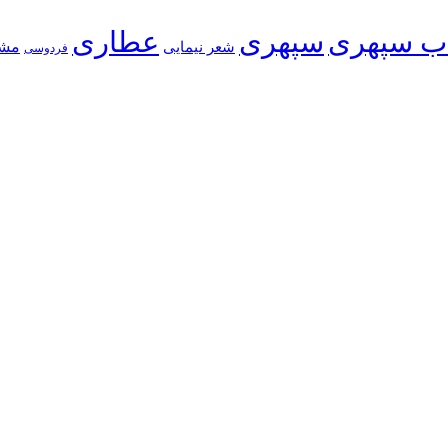
ب سپهری
سپهری
عطاری
شعر نیمایی
مش
فردوسی