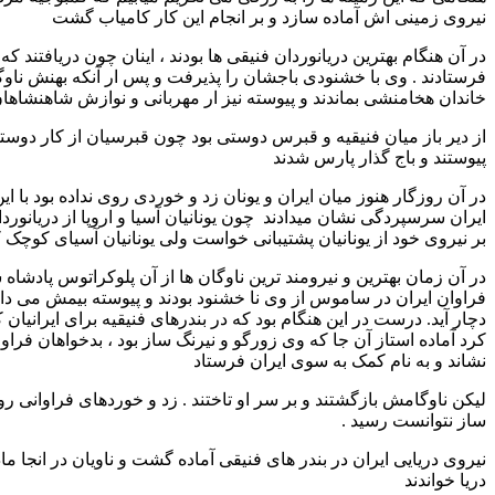
نیروی زمینی اش آماده سازد و بر انجام این کار کامیاب گشت
در آن هنگام بهترین دریانوردان فنیقی ها بودند ، اینان چون دریافتند که
فرستادند . وی با خشنودی باجشان را پذیرفت و پس ار آنکه بهنش ناوگان
خاندان هخامنشی بماندند و پیوسته نیز ار مهربانی و نوازش شاهنشاهان
از دیر باز میان فنیقیه و قبرس دوستی بود چون قبرسیان از کار دوستا
پیوستند و باج گذار پارس شدند
در آن روزگار هنوز میان ایران و یونان زد و خوردی روی نداده بود با 
ایران سرسپردگی نشان میدادند چون یونانیان آسیا و اروپا از دریانوردا
بر نیروی خود از یونانیان پشتیبانی خواست ولی یونانیان آسیای کوچک ک
در آن زمان بهترین و نیرومند ترین ناوگان ها از آن پلوکراتوس پادش
فراوان ایران در ساموس از وی نا خشنود بودند و پیوسته بیمش می دادند
دچار آید. درست در این هنگام بود که در بندرهای فنیقیه برای ایرانیا
نشاند و به نام کمک به سوی ایران فرستاد
لیکن ناوگامش بازگشتند و بر سر او تاختند . زد و خوردهای فراوانی ر
ساز نتوانست رسید .
نیروی دریایی ایران در بندر های فنیقی آماده گشت و ناویان در انجا ماد
دریا خواندند