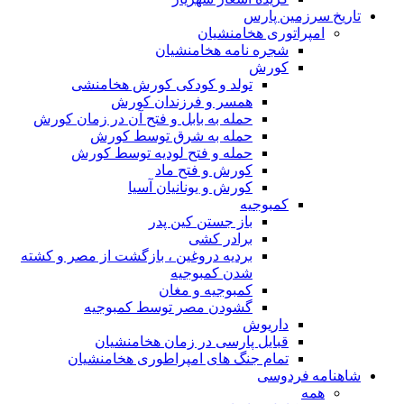
تاریخ سرزمین پارس
امپراتوری هخامنشیان
شجره نامه هخامنشیان
کورش
تولد و کودکی کورش هخامنشی
همسر و فرزندان کورش
حمله به بابل و فتح آن در زمان کورش
حمله به شرق توسط کورش
حمله و فتح لودیه توسط کورش
کورش و فتح ماد
کورش و یونانیان آسیا
کمبوجیه
باز جستن کین پدر
برادر کشی
بردیه دروغین ، بازگشت از مصر و کشته
شدن کمبوجیه
کمبوجیه و مغان
گشودن مصر توسط کمبوجیه
داریوش
قبایل پارسی در زمان هخامنشیان
تمام جنگ های امپراطوری هخامنشیان
شاهنامه فردوسی
همه