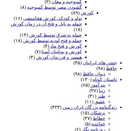
کمبوجیه و مغان
(۲)
گشودن مصر توسط کمبوجیه
(۸)
کورش
(۸۹)
تولد و کودکی کورش هخامنشی
(۱۶)
حمله به بابل و فتح آن در زمان کورش
(۱۸)
حمله به شرق توسط کورش
(۱۴)
حمله و فتح لودیه توسط کورش
(۱۸)
کورش و فتح ماد
(۴)
کورش و یونانیان آسیا
(۷)
همسر و فرزندان کورش
(۴)
جشن های ایرانیان
(۴۵)
حافظ
(۹۸)
دیوان حافظ
(۹۸)
داستان کوتاه
(۱۳۰)
پند آموز
(۶۵)
زیبا
(۳۷)
طنز
(۳۱)
عشق
(۱۱)
زندگینامه بزرگان ایران زمین
(۴۳۳)
پزشکان
(۱۵)
خطاط
(۳۷)
خواننده
(۵)
روزنامه نگار
(۶)