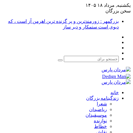
یکشنبه, مرداد ۱۸ ۱۴۰۵
سخن بزرگان
بزرگمهر : زورمندترین و پر گزنده ترین اهرمن آز است ، که
دیوی است ستمکار و دیر ساز
فیس
X
بوک
یوتیوب
اینستاگرام
جستجو
برای
خانه
زندگینامه بزرگان
شعرا
ریاضیدان
موسیقیدان
نوازنده
خطاط
نقاش