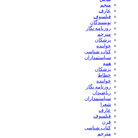
منجم
عارف
فیلسوف
نویسندگان
روزنامه نگار
مترجم
پزشکان
خواننده
کتاب شناسی
سیاستمداران
همه
پزشکان
خطاط
خواننده
روزنامه نگار
ریاضیدان
سیاستمداران
شعرا
عارف
فیلسوف
قرن
کتاب شناسی
مترجم