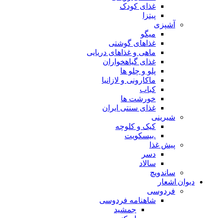
غذای کودک
پیتزا
آشپزی
میگو
غذاهای گوشتی
ماهی و غذاهای دریایی
غذای گیاهخواران
پلو و چلو ها
ماکارونی و لازانیا
کباب
خورشت ها
غذای سنتی ایران
شیرینی
کیک و کلوچه
.بیسکویت
پیش غذا
دسر
سالاد
ساندویچ
دیوان اشعار
فردوسی
شاهنامه فردوسی
جمشید