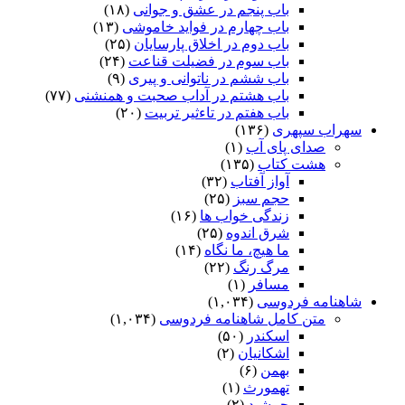
باب پنجم در عشق و جوانى
(۱۸)
باب چهارم در فواید خاموشى
(۱۳)
باب دوم در اخلاق پارسایان
(۲۵)
باب سوم در فضیلت قناعت
(۲۴)
باب ششم در ناتوانى و پیرى
(۹)
باب هشتم در آداب صحبت و همنشنى
(۷۷)
باب هفتم در تاءثیر تربیت
(۲۰)
سهراب سپهری
(۱۳۶)
صدای پای آب
(۱)
هشت کتاب
(۱۳۵)
آواز آفتاب
(۳۲)
حجم سبز
(۲۵)
زندگی خواب ها
(۱۶)
شرق اندوه
(۲۵)
ما هیچ، ما نگاه
(۱۴)
مرگ رنگ
(۲۲)
مسافر
(۱)
شاهنامه فردوسی
(۱,۰۳۴)
متن کامل شاهنامه فردوسی
(۱,۰۳۴)
اسکندر
(۵۰)
اشکانیان
(۲)
بهمن
(۶)
تهمورث
(۱)
جمشید
(۲)