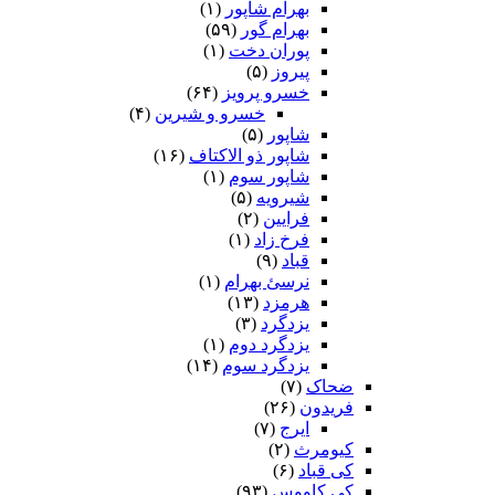
بهرام شاپور
(۱)
بهرام گور
(۵۹)
پوران دخت
(۱)
پیروز
(۵)
خسرو پرویز
(۶۴)
خسرو و شیرین
(۴)
شاپور
(۵)
شاپور ذو الاکتاف
(۱۶)
شاپور سوم‏
(۱)
شیرویه
(۵)
فرایین
(۲)
فرخ زاد
(۱)
قباد
(۹)
نرسئ بهرام‏
(۱)
هرمزد
(۱۳)
یزدگرد
(۳)
یزدگرد دوم
(۱)
یزدگرد سوم
(۱۴)
ضحاک
(۷)
فریدون
(۲۶)
ایرج
(۷)
کیومرث
(۲)
کی قباد
(۶)
کی کاووس
(۹۳)