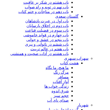
باب هشتم در شکر بر عافیت
باب نهم در توبه و راه صواب
باب دهم در مناجات و ختم کتاب
گلستان سعدی
باب اول در عبرت پادشاهان
باب دوم در اخلاق پارسایان
باب سوم در فضیلت قناعت
باب چهارم در فواید خاموشى
باب پنجم در عشق و جوانى
باب ششم در ناتوانى و پیرى
باب هفتم در عالم تربیت
باب هشتم در آداب صحبت و همنشنى
سهراب سپهری
هشت کتاب
ما هیچ، ما نگاه
مرگ رنگ
مسافر
آواز آفتاب
زندگی خواب ها
شرق اندوه
حجم سبز
صدای پای آب
شهریار
گزیده اشعار شهریار