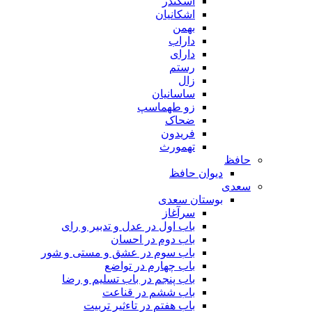
اسکندر
اشکانیان
بهمن
داراب
دارای
رستم
زال
ساسانیان
زو طهماسپ‏
ضحاک
فریدون
تهمورث
حافظ
دیوان حافظ
سعدی
بوستان سعدی
سرآغاز
باب اول در عدل و تدبیر و رای
باب دوم در احسان
باب سوم در عشق و مستی و شور
باب چهارم در تواضع
باب پنجم در باب تسلیم و رضا
باب ششم در قناعت
باب هفتم در تاءثیر تربیت