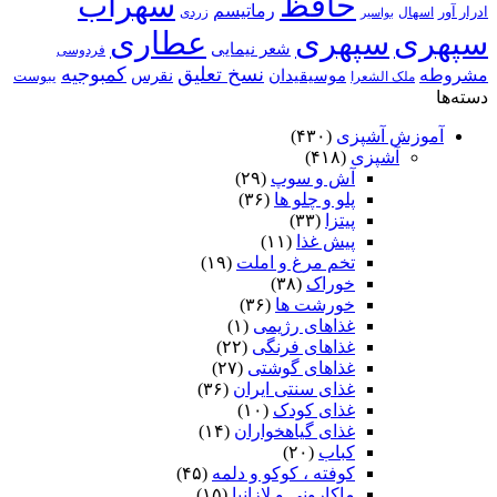
حافظ
سهراب
رماتیسم
ادرار آور
اسهال
زردی
بواسیر
سپهری
سپهری
عطاری
شعر نیمایی
فردوسی
نسخ تعلیق
کمبوجیه
مشروطه
موسیقیدان
نقرس
یبوست
ملک الشعرا
دسته‌ها
آموزش آشپزی
(۴۳۰)
آشپزی
(۴۱۸)
آش و سوپ
(۲۹)
پلو و چلو ها
(۳۶)
پیتزا
(۳۳)
پیش غذا
(۱۱)
تخم مرغ و املت
(۱۹)
خوراک
(۳۸)
خورشت ها
(۳۶)
غذاهای رژیمی
(۱)
غذاهای فرنگی
(۲۲)
غذاهای گوشتی
(۲۷)
غذای سنتی ایران
(۳۶)
غذای کودک
(۱۰)
غذای گیاهخواران
(۱۴)
کباب
(۲۰)
کوفته ، کوکو و دلمه
(۴۵)
ماکارونی و لازانیا
(۱۵)