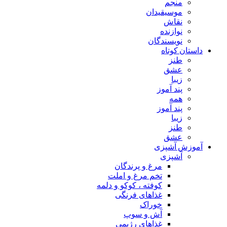
منجم
موسیقیدان
نقاش
نوازنده
نویسندگان
داستان کوتاه
طنز
عشق
زیبا
پند آموز
همه
پند آموز
زیبا
طنز
عشق
آموزش آشپزی
آشپزی
مرغ و پرندگان
تخم مرغ و املت
کوفته ، کوکو و دلمه
غذاهای فرنگی
خوراک
آش و سوپ
غذاهای رژیمی