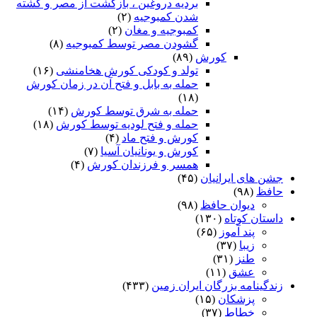
بردیه دروغین ، بازگشت از مصر و کشته
شدن کمبوجیه
(۲)
کمبوجیه و مغان
(۲)
گشودن مصر توسط کمبوجیه
(۸)
کورش
(۸۹)
تولد و کودکی کورش هخامنشی
(۱۶)
حمله به بابل و فتح آن در زمان کورش
(۱۸)
حمله به شرق توسط کورش
(۱۴)
حمله و فتح لودیه توسط کورش
(۱۸)
کورش و فتح ماد
(۴)
کورش و یونانیان آسیا
(۷)
همسر و فرزندان کورش
(۴)
جشن های ایرانیان
(۴۵)
حافظ
(۹۸)
دیوان حافظ
(۹۸)
داستان کوتاه
(۱۳۰)
پند آموز
(۶۵)
زیبا
(۳۷)
طنز
(۳۱)
عشق
(۱۱)
زندگینامه بزرگان ایران زمین
(۴۳۳)
پزشکان
(۱۵)
خطاط
(۳۷)