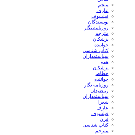
منجم
عارف
فیلسوف
نویسندگان
روزنامه نگار
مترجم
پزشکان
خواننده
کتاب شناسی
سیاستمداران
همه
پزشکان
خطاط
خواننده
روزنامه نگار
ریاضیدان
سیاستمداران
شعرا
عارف
فیلسوف
قرن
کتاب شناسی
مترجم