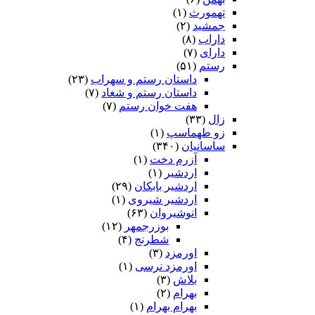
تهمورث
(۱)
جمشید
(۲)
داراب
(۸)
دارای
(۷)
رستم
(۵۱)
داستان رستم و سهراب
(۲۳)
داستان رستم و شغاد
(۷)
هفت خوان رستم‏
(۷)
زال
(۳۳)
زو طهماسپ‏
(۱)
ساسانیان
(۳۴۰)
آزرم دخت
(۱)
اردشیر
(۱)
اردشیر بابکان
(۲۹)
اردشیر شیروی
(۱)
انوشیروان
(۶۳)
بوزرجمهر
(۱۲)
شطرنج
(۴)
اورمزد
(۳)
اورمزد نرسى‏
(۱)
بلاش
(۳)
بهرام
(۲)
بهرام بهرام
(۱)