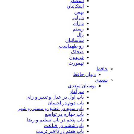
اسکندر
اشکانیان
بهمن
داراب
دارای
رستم
زال
ساسانیان
زو طهماسپ‏
ضحاک
فریدون
تهمورث
حافظ
دیوان حافظ
سعدی
بوستان سعدی
سرآغاز
باب اول در عدل و تدبیر و رای
باب دوم در احسان
باب سوم در عشق و مستی و شور
باب چهارم در تواضع
باب پنجم در باب تسلیم و رضا
باب ششم در قناعت
باب هفتم در تاءثیر تربیت