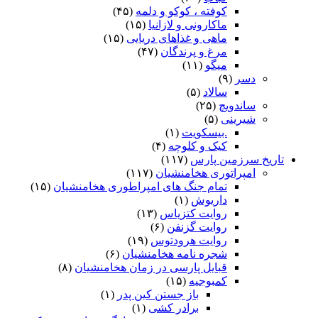
کوفته ، کوکو و دلمه
(۴۵)
ماکارونی و لازانیا
(۱۵)
ماهی و غذاهای دریایی
(۱۵)
مرغ و پرندگان
(۴۷)
میگو
(۱۱)
دسر
(۹)
سالاد
(۵)
ساندویچ
(۲۵)
شیرینی
(۵)
.بیسکویت
(۱)
کیک و کلوچه
(۴)
تاریخ سرزمین پارس
(۱۱۷)
امپراتوری هخامنشیان
(۱۱۷)
تمام جنگ های امپراطوری هخامنشیان
(۱۵)
داریوش
(۱)
روایت کتزیاس
(۱۳)
روایت گزنفن
(۶)
روایت هرودتوس
(۱۹)
شجره نامه هخامنشیان
(۶)
قبایل پارسی در زمان هخامنشیان
(۸)
کمبوجیه
(۱۵)
باز جستن کین پدر
(۱)
برادر کشی
(۱)