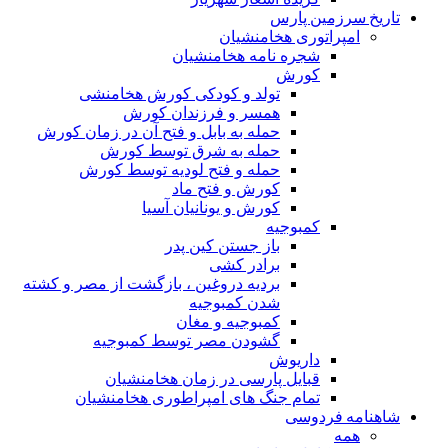
تاریخ سرزمین پارس
امپراتوری هخامنشیان
شجره نامه هخامنشیان
کورش
تولد و کودکی کورش هخامنشی
همسر و فرزندان کورش
حمله به بابل و فتح آن در زمان کورش
حمله به شرق توسط کورش
حمله و فتح لودیه توسط کورش
کورش و فتح ماد
کورش و یونانیان آسیا
کمبوجیه
باز جستن کین پدر
برادر کشی
بردیه دروغین ، بازگشت از مصر و کشته
شدن کمبوجیه
کمبوجیه و مغان
گشودن مصر توسط کمبوجیه
داریوش
قبایل پارسی در زمان هخامنشیان
تمام جنگ های امپراطوری هخامنشیان
شاهنامه فردوسی
همه