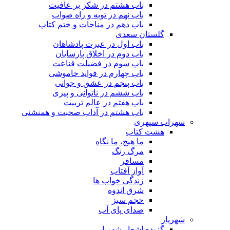
باب هشتم در شکر بر عافیت
باب نهم در توبه و راه صواب
باب دهم در مناجات و ختم کتاب
گلستان سعدی
باب اول در عبرت پادشاهان
باب دوم در اخلاق پارسایان
باب سوم در فضیلت قناعت
باب چهارم در فواید خاموشى
باب پنجم در عشق و جوانى
باب ششم در ناتوانى و پیرى
باب هفتم در عالم تربیت
باب هشتم در آداب صحبت و همنشنى
سهراب سپهری
هشت کتاب
ما هیچ، ما نگاه
مرگ رنگ
مسافر
آواز آفتاب
زندگی خواب ها
شرق اندوه
حجم سبز
صدای پای آب
شهریار
گزیده اشعار شهریار