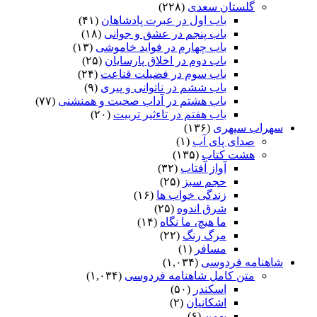
گلستان سعدی
(۲۲۸)
باب اول در عبرت پادشاهان
(۴۱)
باب پنجم در عشق و جوانى
(۱۸)
باب چهارم در فواید خاموشى
(۱۳)
باب دوم در اخلاق پارسایان
(۲۵)
باب سوم در فضیلت قناعت
(۲۴)
باب ششم در ناتوانى و پیرى
(۹)
باب هشتم در آداب صحبت و همنشنى
(۷۷)
باب هفتم در تاءثیر تربیت
(۲۰)
سهراب سپهری
(۱۳۶)
صدای پای آب
(۱)
هشت کتاب
(۱۳۵)
آواز آفتاب
(۳۲)
حجم سبز
(۲۵)
زندگی خواب ها
(۱۶)
شرق اندوه
(۲۵)
ما هیچ، ما نگاه
(۱۴)
مرگ رنگ
(۲۲)
مسافر
(۱)
شاهنامه فردوسی
(۱,۰۳۴)
متن کامل شاهنامه فردوسی
(۱,۰۳۴)
اسکندر
(۵۰)
اشکانیان
(۲)
بهمن
(۶)