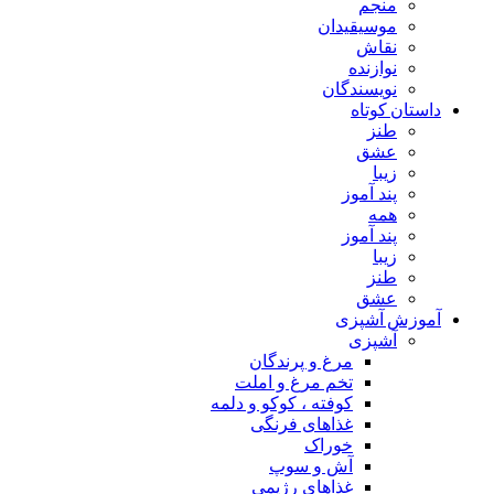
منجم
موسیقیدان
نقاش
نوازنده
نویسندگان
داستان کوتاه
طنز
عشق
زیبا
پند آموز
همه
پند آموز
زیبا
طنز
عشق
آموزش آشپزی
آشپزی
مرغ و پرندگان
تخم مرغ و املت
کوفته ، کوکو و دلمه
غذاهای فرنگی
خوراک
آش و سوپ
غذاهای رژیمی