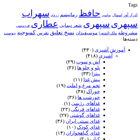
Tags
حافظ
سهراب
رماتیسم
ادرار آور
اسهال
زردی
بواسیر
سپهری
سپهری
عطاری
شعر نیمایی
فردوسی
نسخ تعلیق
کمبوجیه
مشروطه
موسیقیدان
نقرس
یبوست
ملک الشعرا
دسته‌ها
آموزش آشپزی
(۴۳۰)
آشپزی
(۴۱۸)
آش و سوپ
(۲۹)
پلو و چلو ها
(۳۶)
پیتزا
(۳۳)
پیش غذا
(۱۱)
تخم مرغ و املت
(۱۹)
خوراک
(۳۸)
خورشت ها
(۳۶)
غذاهای رژیمی
(۱)
غذاهای فرنگی
(۲۲)
غذاهای گوشتی
(۲۷)
غذای سنتی ایران
(۳۶)
غذای کودک
(۱۰)
غذای گیاهخواران
(۱۴)
کباب
(۲۰)