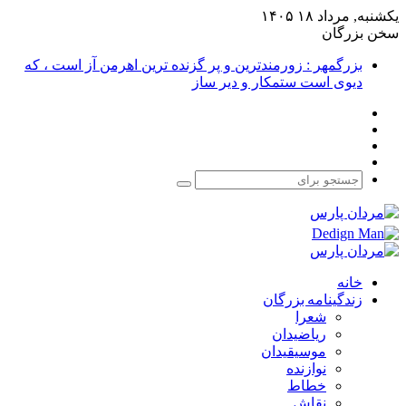
یکشنبه, مرداد ۱۸ ۱۴۰۵
سخن بزرگان
بزرگمهر : زورمندترین و پر گزنده ترین اهرمن آز است ، که
دیوی است ستمکار و دیر ساز
فیس
X
بوک
یوتیوب
اینستاگرام
جستجو
برای
خانه
زندگینامه بزرگان
شعرا
ریاضیدان
موسیقیدان
نوازنده
خطاط
نقاش