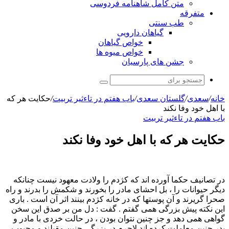
متن کامل شاهنامه فردوسی
متفرقه
طب سنتی
گیاهان دارویی
خواص گیاهان
خواص میوه ها
جشن های پارسیان
جستجو
برای
خانه
/
سعدی
/
گلستان سعدی
/
باب هفتم در تاءثير تربيت
/
حکایت هر که
با اهل خود وفا نکند
باب هفتم در تاءثير تربيت
حکایت هر که با اهل خود وفا نکند
در تصانیف حکما آورده اند که کژدم را ولادت معهود نیست چنانکه
دیگر حیوانات را ، بل احشای مادر را بخورند و شکمش را بدرند و راه
صحرا گریرند و آن پوستها که در خانه کژدم بینند اثر آن است . باری
این نکته پیش بزرگی همی گفتم . گفت : دل من بر صدق این سخن
گواهی همی دهد و جز چنین نتوان بودن ، در حالت خردی با مادر و
پدر چنین معاملت کرده اند لاجرم در بزرگی چنین مقبلند و محبوب .