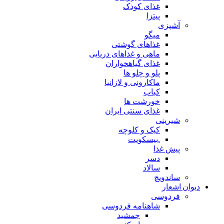
غذای کودک
پیتزا
آشپزی
میگو
غذاهای گوشتی
ماهی و غذاهای دریایی
غذای گیاهخواران
پلو و چلو ها
ماکارونی و لازانیا
کباب
خورشت ها
غذای سنتی ایران
شیرینی
کیک و کلوچه
.بیسکویت
پیش غذا
دسر
سالاد
ساندویچ
دیوان اشعار
فردوسی
شاهنامه فردوسی
جمشید