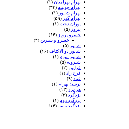
بهرام بهرامیان‏
(۱)
بهرام چوبینه
(۳۳)
بهرام شاپور
(۱)
بهرام گور
(۵۹)
پوران دخت
(۱)
پیروز
(۵)
خسرو پرویز
(۶۴)
خسرو و شیرین
(۴)
شاپور
(۵)
شاپور ذو الاکتاف
(۱۶)
شاپور سوم‏
(۱)
شیرویه
(۵)
فرایین
(۲)
فرخ زاد
(۱)
قباد
(۹)
نرسئ بهرام‏
(۱)
هرمزد
(۱۳)
یزدگرد
(۳)
یزدگرد دوم
(۱)
یزدگرد سوم
(۱۴)
ضحاک
(۷)
فریدون
(۲۶)
ایرج
(۷)
کیومرث
(۲)