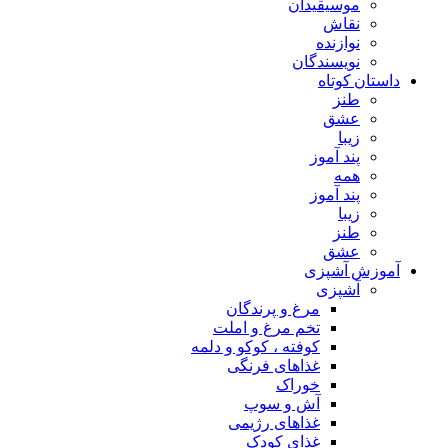
موسیقیدان
نقاش
نوازنده
نویسندگان
داستان کوتاه
طنز
عشق
زیبا
پند آموز
همه
پند آموز
زیبا
طنز
عشق
آموزش آشپزی
آشپزی
مرغ و پرندگان
تخم مرغ و املت
کوفته ، کوکو و دلمه
غذاهای فرنگی
خوراک
آش و سوپ
غذاهای رژیمی
غذای کودک