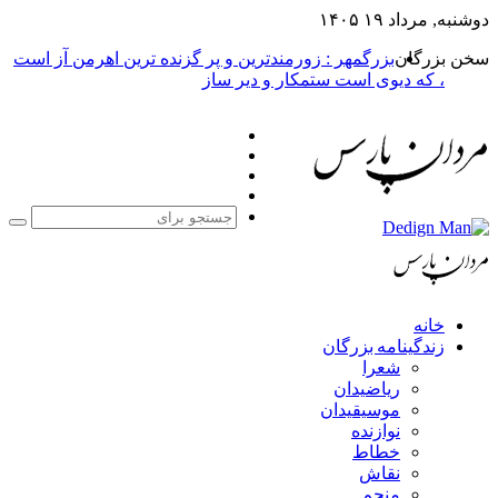
دوشنبه, مرداد ۱۹ ۱۴۰۵
سخن بزرگان
بزرگمهر : زورمندترین و پر گزنده ترین اهرمن آز است
، که دیوی است ستمکار و دیر ساز
فیس
X
بوک
یوتیوب
اینستاگرام
جست
برا
خانه
زندگینامه بزرگان
شعرا
ریاضیدان
موسیقیدان
نوازنده
خطاط
نقاش
منجم