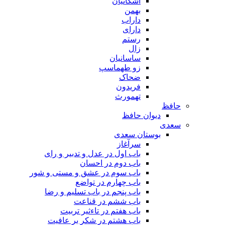
اشکانیان
بهمن
داراب
دارای
رستم
زال
ساسانیان
زو طهماسپ‏
ضحاک
فریدون
تهمورث
حافظ
دیوان حافظ
سعدی
بوستان سعدی
سرآغاز
باب اول در عدل و تدبیر و رای
باب دوم در احسان
باب سوم در عشق و مستی و شور
باب چهارم در تواضع
باب پنجم در باب تسلیم و رضا
باب ششم در قناعت
باب هفتم در تاءثیر تربیت
باب هشتم در شکر بر عافیت