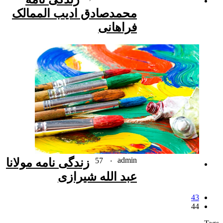
محمدصادق ادیب الممالک
فراهانی
admin
۰
57
زندگی نامه مولانا
عبد الله شیرازی
43
44