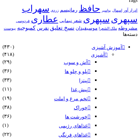
Tags
حافظ
سهراب
رماتیسم
ادرار آور
اسهال
زردی
بواسیر
سپهری
سپهری
عطاری
شعر نیمایی
فردوسی
نسخ تعلیق
کمبوجیه
مشروطه
موسیقیدان
نقرس
یبوست
ملک الشعرا
دسته‌ها
(۴۳۰)
آموزش آشپزی
(۴۱۸)
آشپزی
(۲۹)
آش و سوپ
(۳۶)
پلو و چلو ها
(۳۳)
پیتزا
(۱۱)
پیش غذا
(۱۹)
تخم مرغ و املت
(۳۸)
خوراک
(۳۶)
خورشت ها
(۱)
غذاهای رژیمی
(۲۲)
غذاهای فرنگی