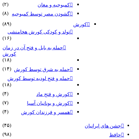
(۲)
کمبوجیه و مغان
(۸)
گشودن مصر توسط کمبوجیه
(۸۹)
کورش
تولد و کودکی کورش هخامنشی
(۱۶)
حمله به بابل و فتح آن در زمان
کورش
(۱۸)
(۱۴)
حمله به شرق توسط کورش
حمله و فتح لودیه توسط کورش
(۱۸)
(۴)
کورش و فتح ماد
(۷)
کورش و یونانیان آسیا
(۴)
همسر و فرزندان کورش
(۴۵)
جشن های ایرانیان
(۹۸)
حافظ