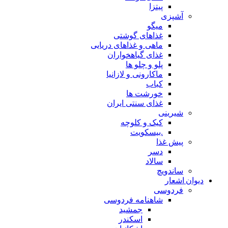
پیتزا
آشپزی
میگو
غذاهای گوشتی
ماهی و غذاهای دریایی
غذای گیاهخواران
پلو و چلو ها
ماکارونی و لازانیا
کباب
خورشت ها
غذای سنتی ایران
شیرینی
کیک و کلوچه
.بیسکویت
پیش غذا
دسر
سالاد
ساندویچ
دیوان اشعار
فردوسی
شاهنامه فردوسی
جمشید
اسکندر