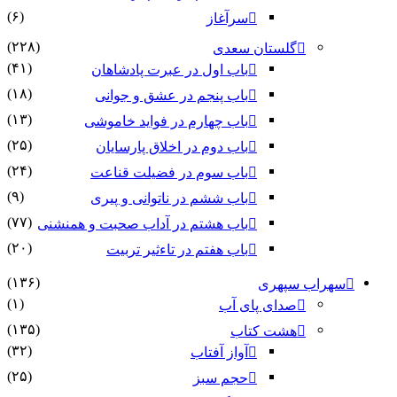
(۶)
سرآغاز
(۲۲۸)
گلستان سعدی
(۴۱)
باب اول در عبرت پادشاهان
(۱۸)
باب پنجم در عشق و جوانى
(۱۳)
باب چهارم در فواید خاموشى
(۲۵)
باب دوم در اخلاق پارسایان
(۲۴)
باب سوم در فضیلت قناعت
(۹)
باب ششم در ناتوانى و پیرى
(۷۷)
باب هشتم در آداب صحبت و همنشنى
(۲۰)
باب هفتم در تاءثیر تربیت
(۱۳۶)
سهراب سپهری
(۱)
صدای پای آب
(۱۳۵)
هشت کتاب
(۳۲)
آواز آفتاب
(۲۵)
حجم سبز