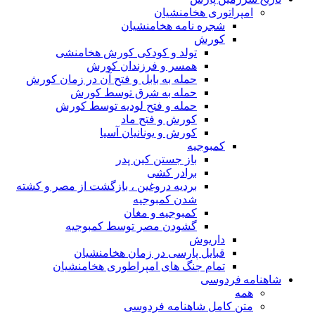
امپراتوری هخامنشیان
شجره نامه هخامنشیان
کورش
تولد و کودکی کورش هخامنشی
همسر و فرزندان کورش
حمله به بابل و فتح آن در زمان کورش
حمله به شرق توسط کورش
حمله و فتح لودیه توسط کورش
کورش و فتح ماد
کورش و یونانیان آسیا
کمبوجیه
باز جستن کین پدر
برادر کشی
بردیه دروغین ، بازگشت از مصر و کشته
شدن کمبوجیه
کمبوجیه و مغان
گشودن مصر توسط کمبوجیه
داریوش
قبایل پارسی در زمان هخامنشیان
تمام جنگ های امپراطوری هخامنشیان
شاهنامه فردوسی
همه
متن کامل شاهنامه فردوسی