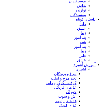
موسیقیدان
نقاش
نوازنده
نویسندگان
داستان کوتاه
طنز
عشق
زیبا
پند آموز
همه
پند آموز
زیبا
طنز
عشق
آموزش آشپزی
آشپزی
مرغ و پرندگان
تخم مرغ و املت
کوفته ، کوکو و دلمه
غذاهای فرنگی
خوراک
آش و سوپ
غذاهای رژیمی
غذای کودک