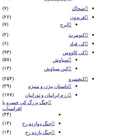
(۷)
ضحاک
(۲۶)
فریدون
(۷)
ایرج
(۲)
کیومرث
(۶)
کی قباد
(۹۳)
کی کاووس
(۵۸)
سیاوش
(۱۳)
کین سیاوش
(۲۵۴)
کیخسرو
(۲۹)
داستان بیژن و منیژه
(۱۷۷)
رزم ایرانیان و تورانیان
جنگ بزرگ کی خسرو با
افراسیاب
(۴۴)
(۱۴)
جنگ دوازده رخ
(۱۴)
جنگ یازده رخ