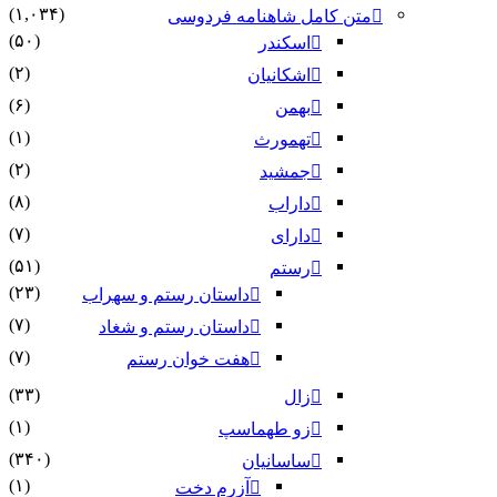
(۱,۰۳۴)
متن کامل شاهنامه فردوسی
(۵۰)
اسکندر
(۲)
اشکانیان
(۶)
بهمن
(۱)
تهمورث
(۲)
جمشید
(۸)
داراب
(۷)
دارای
(۵۱)
رستم
(۲۳)
داستان رستم و سهراب
(۷)
داستان رستم و شغاد
(۷)
هفت خوان رستم‏
(۳۳)
زال
(۱)
زو طهماسپ‏
(۳۴۰)
ساسانیان
(۱)
آزرم دخت