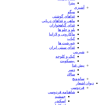
پیتزا
آشپزی
میگو
غذاهای گوشتی
ماهی و غذاهای دریایی
غذای گیاهخواران
پلو و چلو ها
ماکارونی و لازانیا
کباب
خورشت ها
غذای سنتی ایران
شیرینی
کیک و کلوچه
.بیسکویت
پیش غذا
دسر
سالاد
ساندویچ
دیوان اشعار
فردوسی
شاهنامه فردوسی
جمشید
اسکندر