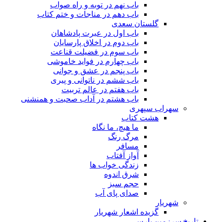
باب نهم در توبه و راه صواب
باب دهم در مناجات و ختم کتاب
گلستان سعدی
باب اول در عبرت پادشاهان
باب دوم در اخلاق پارسایان
باب سوم در فضیلت قناعت
باب چهارم در فواید خاموشى
باب پنجم در عشق و جوانى
باب ششم در ناتوانى و پیرى
باب هفتم در عالم تربیت
باب هشتم در آداب صحبت و همنشنى
سهراب سپهری
هشت کتاب
ما هیچ، ما نگاه
مرگ رنگ
مسافر
آواز آفتاب
زندگی خواب ها
شرق اندوه
حجم سبز
صدای پای آب
شهریار
گزیده اشعار شهریار
تاریخ سرزمین پارس