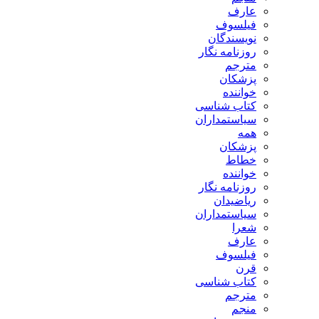
عارف
فیلسوف
نویسندگان
روزنامه نگار
مترجم
پزشکان
خواننده
کتاب شناسی
سیاستمداران
همه
پزشکان
خطاط
خواننده
روزنامه نگار
ریاضیدان
سیاستمداران
شعرا
عارف
فیلسوف
قرن
کتاب شناسی
مترجم
منجم