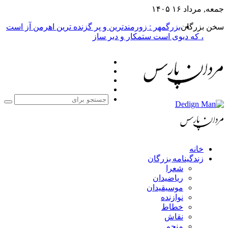
جمعه, مرداد ۱۶ ۱۴۰۵
سخن بزرگان
بزرگمهر : زورمندترین و پر گزنده ترین اهرمن آز است
، که دیوی است ستمکار و دیر ساز
فیس
X
بوک
یوتیوب
اینستاگرام
جست
برا
خانه
زندگینامه بزرگان
شعرا
ریاضیدان
موسیقیدان
نوازنده
خطاط
نقاش
منجم