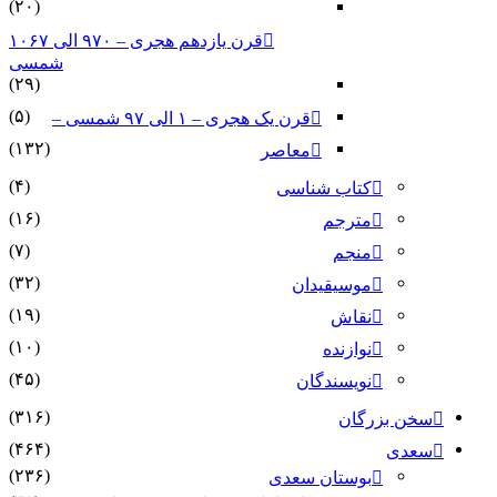
(۲۰)
قرن یازدهم هجری – ۹۷۰ الی ۱۰۶۷
شمسی
(۲۹)
(۵)
قرن یک هجری – ۱ الی ۹۷ شمسی –
(۱۳۲)
معاصر
(۴)
کتاب شناسی
(۱۶)
مترجم
(۷)
منجم
(۳۲)
موسیقیدان
(۱۹)
نقاش
(۱۰)
نوازنده
(۴۵)
نویسندگان
(۳۱۶)
سخن بزرگان
(۴۶۴)
سعدی
(۲۳۶)
بوستان سعدی