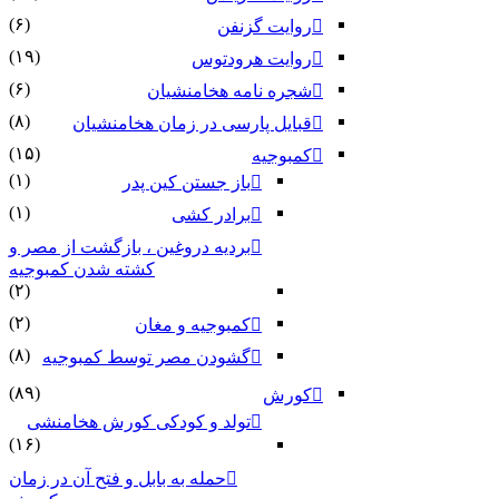
(۶)
روایت گزنفن
(۱۹)
روایت هرودتوس
(۶)
شجره نامه هخامنشیان
(۸)
قبایل پارسی در زمان هخامنشیان
(۱۵)
کمبوجیه
(۱)
باز جستن کین پدر
(۱)
برادر کشی
بردیه دروغین ، بازگشت از مصر و
کشته شدن کمبوجیه
(۲)
(۲)
کمبوجیه و مغان
(۸)
گشودن مصر توسط کمبوجیه
(۸۹)
کورش
تولد و کودکی کورش هخامنشی
(۱۶)
حمله به بابل و فتح آن در زمان