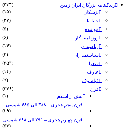
(۴۳۳)
زندگینامه بزرگان ایران زمین
(۱۵)
پزشکان
(۳۷)
خطاط
(۵)
خواننده
(۶)
روزنامه نگار
(۱۴)
ریاضیدان
(۳)
سیاستمداران
(۳۵۳)
شعرا
(۱۴)
عارف
(۹)
فیلسوف
(۳۷۶)
قرن
(۱)
پیش از اسلام
قرن پنجم هجری – ۳۸۸ الی ۴۸۵ شمسی
(۲۹)
قرن چهارم هجری – ۲۹۱ الی ۳۸۸ شمسی
(۵۳)