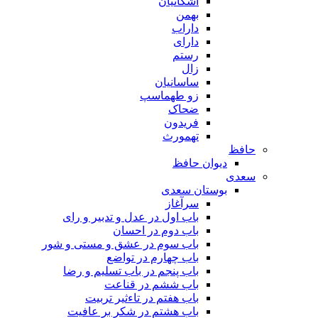
اشکانیان
بهمن
داراب
دارای
رستم
زال
ساسانیان
زو طهماسپ‏
ضحاک
فریدون
تهمورث
حافظ
دیوان حافظ
سعدی
بوستان سعدی
سرآغاز
باب اول در عدل و تدبیر و رای
باب دوم در احسان
باب سوم در عشق و مستی و شور
باب چهارم در تواضع
باب پنجم در باب تسلیم و رضا
باب ششم در قناعت
باب هفتم در تاءثیر تربیت
باب هشتم در شکر بر عافیت