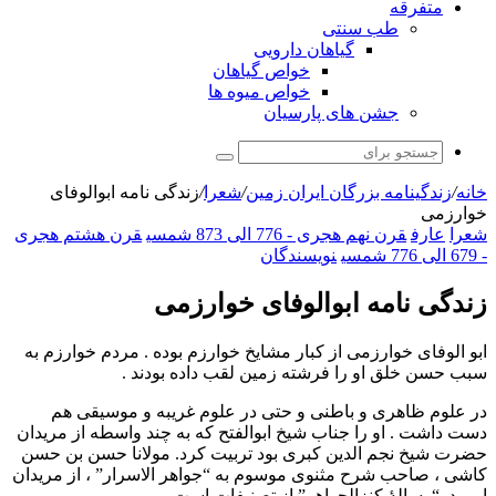
متفرقه
طب سنتی
گیاهان دارویی
خواص گیاهان
خواص میوه ها
جشن های پارسیان
جستجو
برای
خانه
/
زندگینامه بزرگان ایران زمین
/
شعرا
/
زندگی نامه ابوالوفای
خوارزمی
شعرا
عارف
قرن نهم هجری - 776 الی 873 شمسی
قرن هشتم هجری
- 679 الی 776 شمسی
نویسندگان
زندگی نامه ابوالوفای خوارزمی
ابو الوفای خوارزمی از کبار مشایخ خوارزم بوده . مردم خوارزم به
سبب حسن خلق او را فرشته زمین لقب داده بودند .
در علوم ظاهری و باطنی و حتی در علوم غریبه و موسیقی هم
دست داشت . او را جناب شیخ ابوالفتح که به چند واسطه از مریدان
حضرت شیخ نجم الدین کبری بود تربیت کرد. مولانا حسن بن حسن
کاشی ، صاحب شرح مثنوی موسوم به “جواهر الاسرار” ، از مریدان
او بود. “رسالهٔ کنزالجواهر” از تصنیفات است.