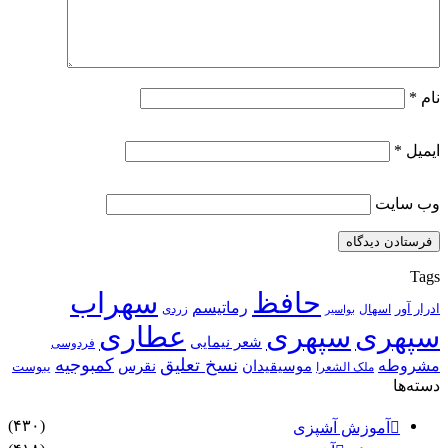
نام
*
ایمیل
*
وب‌ سایت
Tags
حافظ
سهراب
رماتیسم
ادرار آور
اسهال
زردی
بواسیر
سپهری
سپهری
عطاری
شعر نیمایی
فردوسی
نسخ تعلیق
کمبوجیه
مشروطه
موسیقیدان
نقرس
یبوست
ملک الشعرا
دسته‌ها
(۴۳۰)
آموزش آشپزی