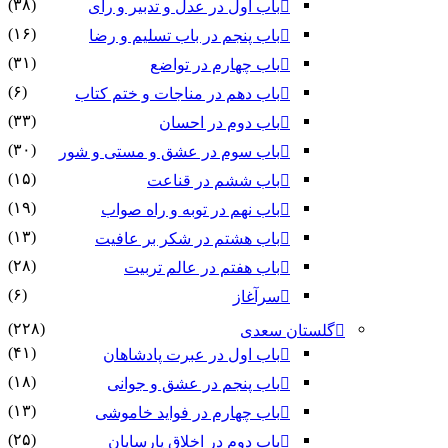
(۳۸)
باب اول در عدل و تدبیر و رای
(۱۶)
باب پنجم در باب تسلیم و رضا
(۳۱)
باب چهارم در تواضع
(۶)
باب دهم در مناجات و ختم کتاب
(۳۳)
باب دوم در احسان
(۳۰)
باب سوم در عشق و مستی و شور
(۱۵)
باب ششم در قناعت
(۱۹)
باب نهم در توبه و راه صواب
(۱۳)
باب هشتم در شکر بر عافیت
(۲۸)
باب هفتم در عالم تربیت
(۶)
سرآغاز
(۲۲۸)
گلستان سعدی
(۴۱)
باب اول در عبرت پادشاهان
(۱۸)
باب پنجم در عشق و جوانى
(۱۳)
باب چهارم در فواید خاموشى
(۲۵)
باب دوم در اخلاق پارسایان