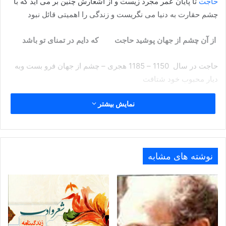
حاجت
تا پایان عمر مجرد زیست و از اشعارش چنین بر می آید که با
چشم حقارت به دنیا می نگریست و زندگی را اهمیتی قائل نبود
از آن چشم از جهان پوشید حاجت که دایم در تمنای تو باشد
حاجت در سال 1150 – 1185 هجری – چشم از جهان فرو بست وبه
دیار محبوب خود شتافت
نمایش بیشتر
نماند ناز شیرین بی خریدار اگر خسرو نباشد کوهکن
است
از بسکه ز سایه تو بالید صد بار زمین به آسمان رفت
نوشته های مشابه
این زحمتی که میکشم از تنگی قفس کفران نعمتی است که در
باغ کرده ام
قفس دانسته در جائی نهادی که دیگر نشنوی فریاد ما را