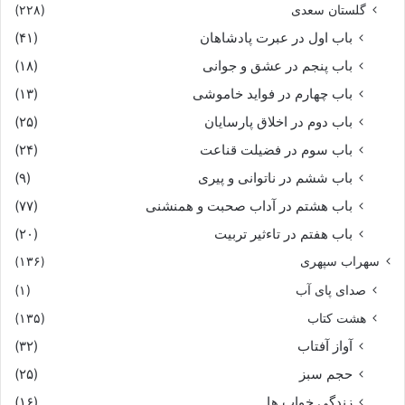
گلستان سعدی
(۲۲۸)
باب اول در عبرت پادشاهان
(۴۱)
باب پنجم در عشق و جوانى
(۱۸)
باب چهارم در فواید خاموشى
(۱۳)
باب دوم در اخلاق پارسایان
(۲۵)
باب سوم در فضیلت قناعت
(۲۴)
باب ششم در ناتوانى و پیرى
(۹)
باب هشتم در آداب صحبت و همنشنى
(۷۷)
باب هفتم در تاءثیر تربیت
(۲۰)
سهراب سپهری
(۱۳۶)
صدای پای آب
(۱)
هشت کتاب
(۱۳۵)
آواز آفتاب
(۳۲)
حجم سبز
(۲۵)
زندگی خواب ها
(۱۶)