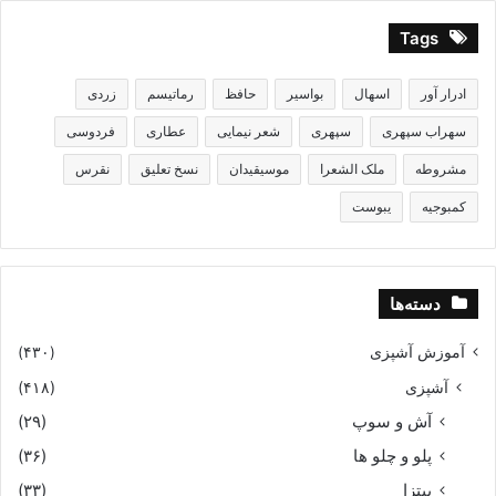
Tags
ادرار آور
اسهال
بواسیر
حافظ
رماتیسم
زردی
سهراب سپهری
سپهری
شعر نیمایی
عطاری
فردوسی
مشروطه
ملک الشعرا
موسیقیدان
نسخ تعلیق
نقرس
کمبوجیه
یبوست
دسته‌ها
آموزش آشپزی
(۴۳۰)
آشپزی
(۴۱۸)
آش و سوپ
(۲۹)
پلو و چلو ها
(۳۶)
پیتزا
(۳۳)