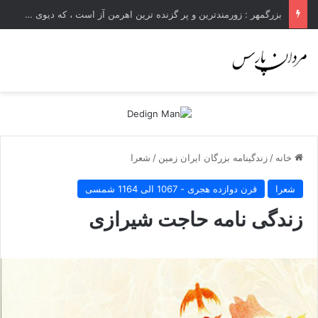
بزرگمهر : زورمندترین و پر گزنده ترین اهرمن آز است ، که دیوی است ستمکار و دیر ساز
خانه
/
زندگینامه بزرگان ایران زمین
/
شعرا
شعرا
قرن دوازده هجری - 1067 الی 1164 شمسی
زندگی نامه حاجت شیرازی