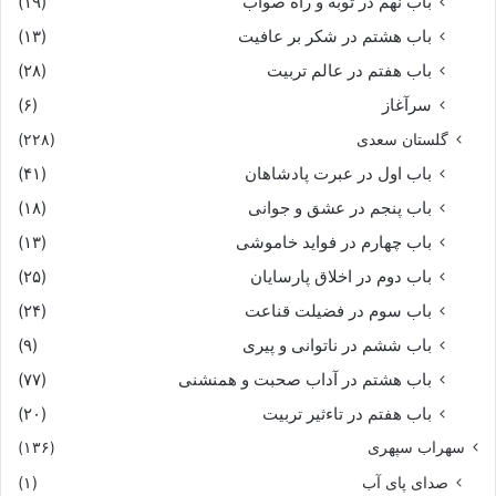
باب نهم در توبه و راه صواب
(۱۹)
باب هشتم در شکر بر عافیت
(۱۳)
باب هفتم در عالم تربیت
(۲۸)
سرآغاز
(۶)
گلستان سعدی
(۲۲۸)
باب اول در عبرت پادشاهان
(۴۱)
باب پنجم در عشق و جوانى
(۱۸)
باب چهارم در فواید خاموشى
(۱۳)
باب دوم در اخلاق پارسایان
(۲۵)
باب سوم در فضیلت قناعت
(۲۴)
باب ششم در ناتوانى و پیرى
(۹)
باب هشتم در آداب صحبت و همنشنى
(۷۷)
باب هفتم در تاءثیر تربیت
(۲۰)
سهراب سپهری
(۱۳۶)
صدای پای آب
(۱)