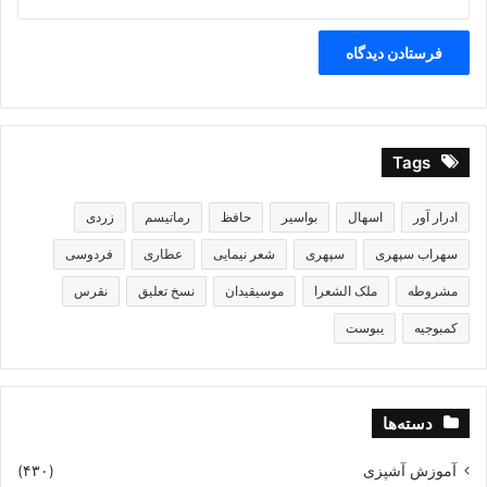
Tags
ادرار آور
اسهال
بواسیر
حافظ
رماتیسم
زردی
سهراب سپهری
سپهری
شعر نیمایی
عطاری
فردوسی
مشروطه
ملک الشعرا
موسیقیدان
نسخ تعلیق
نقرس
کمبوجیه
یبوست
دسته‌ها
آموزش آشپزی
(۴۳۰)