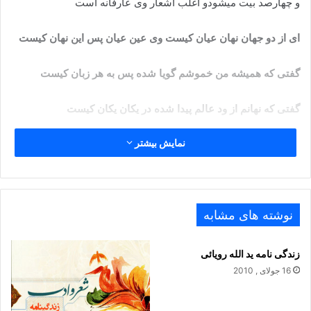
و چهارصد بیت میشودو اغلب اشعار وی عارفانه است
ای از دو جهان نهان عیان کیست وی عین عیان پس این نهان کیست
گفتی که همیشه من خموشم گویا شده پس به هر زبان کیست
گفتی که نهانم از ود عالم پیدا شده در یکان یکان کیست
نمایش بیشتر
گفتی که ز جسم و جان برونم پوشیده لباس جسم و جان کیست
گفتی که نه اینم و نه آنم پس این که هم این بود هم ان کیست
نوشته های مشابه
آثار :
دیوان اشعار
زندگی نامه ید الله رویائی
16 جولای , 2010
اسرار فاتحه
جام جهاننما