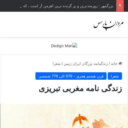
بزرگمهر : زورمندترین و پر گزنده ترین اهرمن آز است ، که دیوی است ستمکار و دیر ساز
خانه
/
زندگینامه بزرگان ایران زمین
/
شعرا
شعرا
قرن هشتم هجری - 679 الی 776 شمسی
زندگی نامه مغربی تبریزی