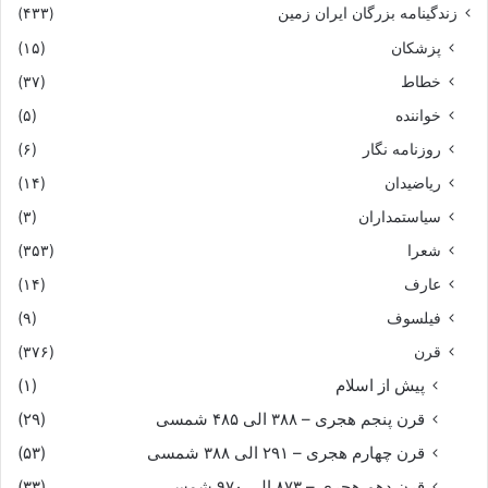
زندگینامه بزرگان ایران زمین
(۴۳۳)
پزشکان
(۱۵)
خطاط
(۳۷)
خواننده
(۵)
روزنامه نگار
(۶)
ریاضیدان
(۱۴)
سیاستمداران
(۳)
شعرا
(۳۵۳)
عارف
(۱۴)
فیلسوف
(۹)
قرن
(۳۷۶)
پیش از اسلام
(۱)
قرن پنجم هجری – ۳۸۸ الی ۴۸۵ شمسی
(۲۹)
قرن چهارم هجری – ۲۹۱ الی ۳۸۸ شمسی
(۵۳)
قرن دهم هجری – ۸۷۳ الی ۹۷۰ شمسی
(۳۳)