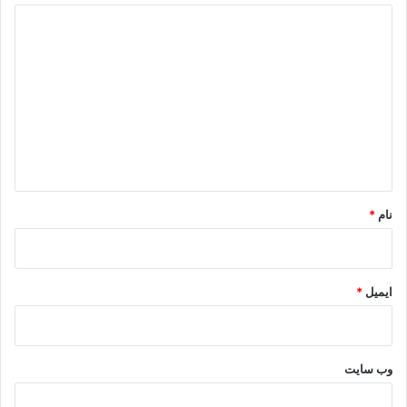
د
ی
د
گ
ا
ه
*
نام
*
ایمیل
*
وب‌ سایت