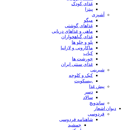
غذای کودک
پیتزا
آشپزی
میگو
غذاهای گوشتی
ماهی و غذاهای دریایی
غذای گیاهخواران
پلو و چلو ها
ماکارونی و لازانیا
کباب
خورشت ها
غذای سنتی ایران
شیرینی
کیک و کلوچه
.بیسکویت
پیش غذا
دسر
سالاد
ساندویچ
دیوان اشعار
فردوسی
شاهنامه فردوسی
جمشید