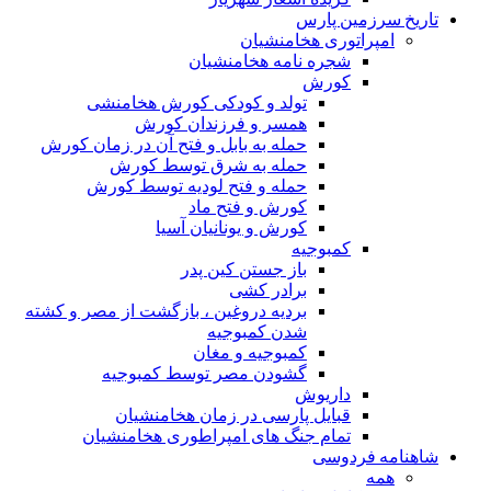
تاریخ سرزمین پارس
امپراتوری هخامنشیان
شجره نامه هخامنشیان
کورش
تولد و کودکی کورش هخامنشی
همسر و فرزندان کورش
حمله به بابل و فتح آن در زمان کورش
حمله به شرق توسط کورش
حمله و فتح لودیه توسط کورش
کورش و فتح ماد
کورش و یونانیان آسیا
کمبوجیه
باز جستن کین پدر
برادر کشی
بردیه دروغین ، بازگشت از مصر و کشته
شدن کمبوجیه
کمبوجیه و مغان
گشودن مصر توسط کمبوجیه
داریوش
قبایل پارسی در زمان هخامنشیان
تمام جنگ های امپراطوری هخامنشیان
شاهنامه فردوسی
همه