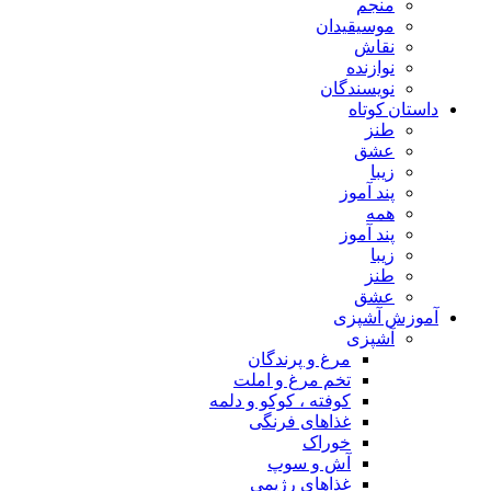
منجم
موسیقیدان
نقاش
نوازنده
نویسندگان
داستان کوتاه
طنز
عشق
زیبا
پند آموز
همه
پند آموز
زیبا
طنز
عشق
آموزش آشپزی
آشپزی
مرغ و پرندگان
تخم مرغ و املت
کوفته ، کوکو و دلمه
غذاهای فرنگی
خوراک
آش و سوپ
غذاهای رژیمی