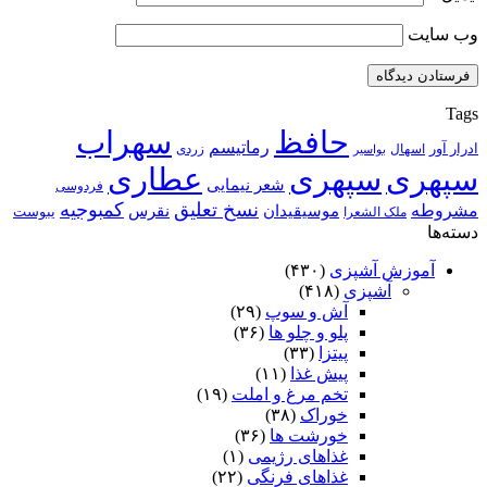
وب‌ سایت
Tags
حافظ
سهراب
رماتیسم
ادرار آور
اسهال
زردی
بواسیر
سپهری
سپهری
عطاری
شعر نیمایی
فردوسی
نسخ تعلیق
کمبوجیه
مشروطه
موسیقیدان
نقرس
یبوست
ملک الشعرا
دسته‌ها
آموزش آشپزی
(۴۳۰)
آشپزی
(۴۱۸)
آش و سوپ
(۲۹)
پلو و چلو ها
(۳۶)
پیتزا
(۳۳)
پیش غذا
(۱۱)
تخم مرغ و املت
(۱۹)
خوراک
(۳۸)
خورشت ها
(۳۶)
غذاهای رژیمی
(۱)
غذاهای فرنگی
(۲۲)