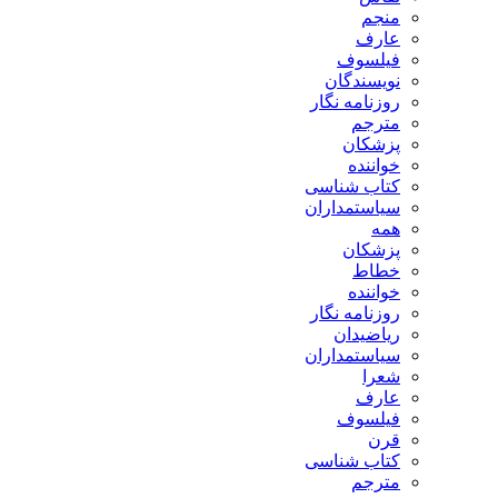
منجم
عارف
فیلسوف
نویسندگان
روزنامه نگار
مترجم
پزشکان
خواننده
کتاب شناسی
سیاستمداران
همه
پزشکان
خطاط
خواننده
روزنامه نگار
ریاضیدان
سیاستمداران
شعرا
عارف
فیلسوف
قرن
کتاب شناسی
مترجم