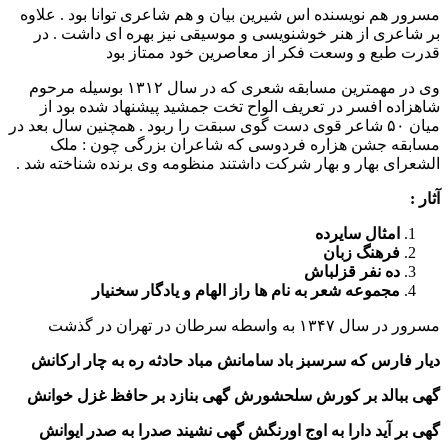
مسرور هم نویسنده اس شیرین بیان و هم شاعری توانا بود . علاوه
بر شاعری از هنر خوشنویسی و موسیقی نیز بهره ای داشت . در
قدرت طبع و وسعت فکر از معاصرین خود ممتاز بود
وی در مهمترین مسابقه شعری که در سال ۱۳۱۲ بوسیله مرحوم
شاهزاده افسر در تعریف الواح تخت جمشید پیشنهاد شده بود از
میان ۵۰ شاعر قوی دست گوی سبقت را ربود . همچنین سال بعد در
مسابقه جشن هزاره فردوسی که شاعران بزرگی چون : ملک
الشعرای بهار و بهار شرکت داشتند منظومه وی برنده شناخته شد .
آثار :
امثال سایرده
فرهنگ زبان
ده نفر قزلباش
مجموعه شعر به نام ها راز الهام و یادگار سخنیار
مسرور در سال ۱۳۴۷ به واسطه سرطان در تهران در گذشت
دیار فارس که سرسبز باد سامانش مباد حادثه ره به چار ارکانش
گهی ببالد بر کورش سلحشورش گهی بنازد بر حافظ غزل خوانش
گهی بر آید دارا به اوج اورنگش گهی نشیند صدرا به صدر ایوانش