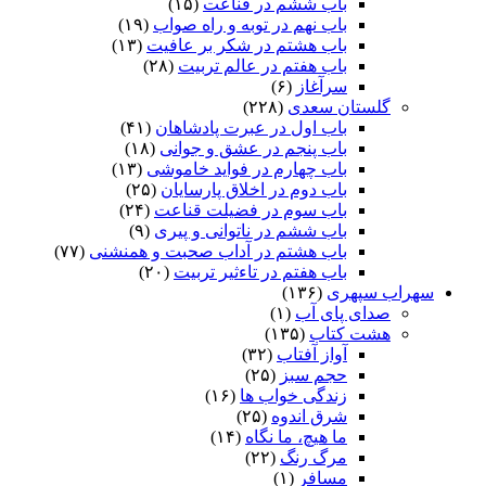
باب ششم در قناعت
(۱۵)
باب نهم در توبه و راه صواب
(۱۹)
باب هشتم در شکر بر عافیت
(۱۳)
باب هفتم در عالم تربیت
(۲۸)
سرآغاز
(۶)
گلستان سعدی
(۲۲۸)
باب اول در عبرت پادشاهان
(۴۱)
باب پنجم در عشق و جوانى
(۱۸)
باب چهارم در فواید خاموشى
(۱۳)
باب دوم در اخلاق پارسایان
(۲۵)
باب سوم در فضیلت قناعت
(۲۴)
باب ششم در ناتوانى و پیرى
(۹)
باب هشتم در آداب صحبت و همنشنى
(۷۷)
باب هفتم در تاءثیر تربیت
(۲۰)
سهراب سپهری
(۱۳۶)
صدای پای آب
(۱)
هشت کتاب
(۱۳۵)
آواز آفتاب
(۳۲)
حجم سبز
(۲۵)
زندگی خواب ها
(۱۶)
شرق اندوه
(۲۵)
ما هیچ، ما نگاه
(۱۴)
مرگ رنگ
(۲۲)
مسافر
(۱)