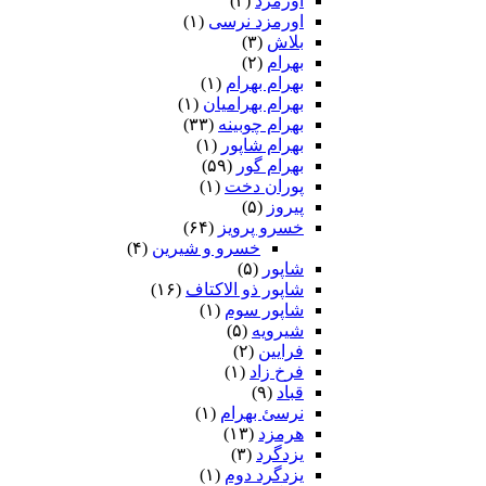
اورمزد
(۳)
اورمزد نرسى‏
(۱)
بلاش
(۳)
بهرام
(۲)
بهرام بهرام
(۱)
بهرام بهرامیان‏
(۱)
بهرام چوبینه
(۳۳)
بهرام شاپور
(۱)
بهرام گور
(۵۹)
پوران دخت
(۱)
پیروز
(۵)
خسرو پرویز
(۶۴)
خسرو و شیرین
(۴)
شاپور
(۵)
شاپور ذو الاکتاف
(۱۶)
شاپور سوم‏
(۱)
شیرویه
(۵)
فرایین
(۲)
فرخ زاد
(۱)
قباد
(۹)
نرسئ بهرام‏
(۱)
هرمزد
(۱۳)
یزدگرد
(۳)
یزدگرد دوم
(۱)