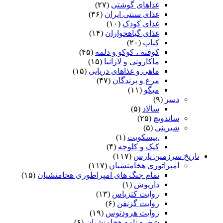
غذاهای گوشتی
(۲۷)
غذای سنتی ایران
(۳۶)
غذای کودک
(۱۰)
غذای گیاهخواران
(۱۴)
کباب
(۲۰)
کوفته ، کوکو و دلمه
(۴۵)
ماکارونی و لازانیا
(۱۵)
ماهی و غذاهای دریایی
(۱۵)
مرغ و پرندگان
(۴۷)
میگو
(۱۱)
دسر
(۹)
سالاد
(۵)
ساندویچ
(۲۵)
شیرینی
(۵)
.بیسکویت
(۱)
کیک و کلوچه
(۴)
تاریخ سرزمین پارس
(۱۱۷)
امپراتوری هخامنشیان
(۱۱۷)
تمام جنگ های امپراطوری هخامنشیان
(۱۵)
داریوش
(۱)
روایت کتزیاس
(۱۳)
روایت گزنفن
(۶)
روایت هرودتوس
(۱۹)
شجره نامه هخامنشیان
(۶)