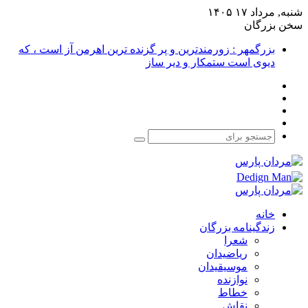
شنبه, مرداد ۱۷ ۱۴۰۵
سخن بزرگان
بزرگمهر : زورمندترین و پر گزنده ترین اهرمن آز است ، که
دیوی است ستمکار و دیر ساز
فیس
X
بوک
یوتیوب
اینستاگرام
جستجو
برای
خانه
زندگینامه بزرگان
شعرا
ریاضیدان
موسیقیدان
نوازنده
خطاط
نقاش