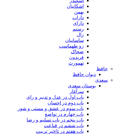
اسکندر
اشکانیان
بهمن
داراب
دارای
رستم
زال
ساسانیان
زو طهماسپ‏
ضحاک
فریدون
تهمورث
حافظ
دیوان حافظ
سعدی
بوستان سعدی
سرآغاز
باب اول در عدل و تدبیر و رای
باب دوم در احسان
باب سوم در عشق و مستی و شور
باب چهارم در تواضع
باب پنجم در باب تسلیم و رضا
باب ششم در قناعت
باب هفتم در تاءثیر تربیت