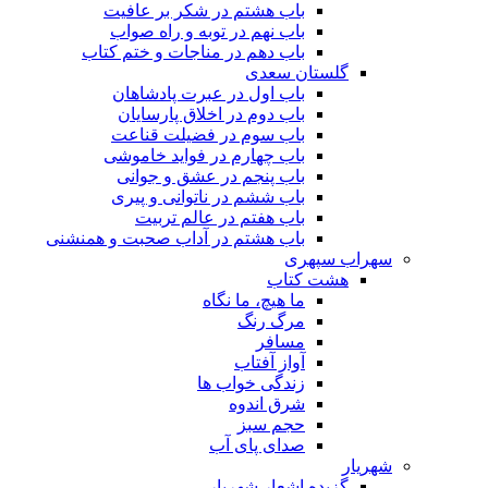
باب هشتم در شکر بر عافیت
باب نهم در توبه و راه صواب
باب دهم در مناجات و ختم کتاب
گلستان سعدی
باب اول در عبرت پادشاهان
باب دوم در اخلاق پارسایان
باب سوم در فضیلت قناعت
باب چهارم در فواید خاموشى
باب پنجم در عشق و جوانى
باب ششم در ناتوانى و پیرى
باب هفتم در عالم تربیت
باب هشتم در آداب صحبت و همنشنى
سهراب سپهری
هشت کتاب
ما هیچ، ما نگاه
مرگ رنگ
مسافر
آواز آفتاب
زندگی خواب ها
شرق اندوه
حجم سبز
صدای پای آب
شهریار
گزیده اشعار شهریار