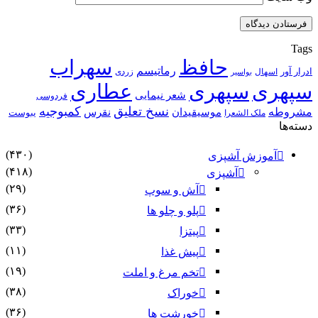
Tags
حافظ
سهراب
رماتیسم
ادرار آور
اسهال
زردی
بواسیر
سپهری
سپهری
عطاری
شعر نیمایی
فردوسی
نسخ تعلیق
کمبوجیه
مشروطه
موسیقیدان
نقرس
یبوست
ملک الشعرا
دسته‌ها
(۴۳۰)
آموزش آشپزی
(۴۱۸)
آشپزی
(۲۹)
آش و سوپ
(۳۶)
پلو و چلو ها
(۳۳)
پیتزا
(۱۱)
پیش غذا
(۱۹)
تخم مرغ و املت
(۳۸)
خوراک
(۳۶)
خورشت ها