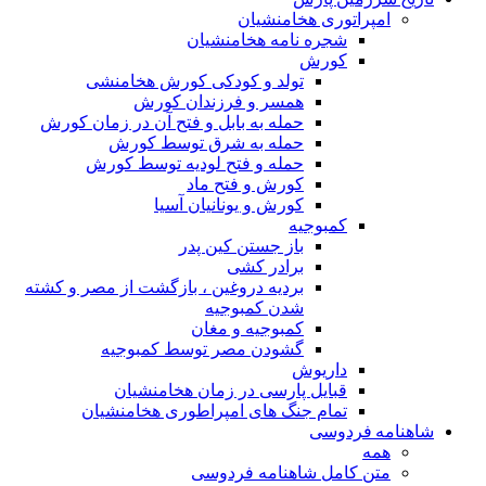
امپراتوری هخامنشیان
شجره نامه هخامنشیان
کورش
تولد و کودکی کورش هخامنشی
همسر و فرزندان کورش
حمله به بابل و فتح آن در زمان کورش
حمله به شرق توسط کورش
حمله و فتح لودیه توسط کورش
کورش و فتح ماد
کورش و یونانیان آسیا
کمبوجیه
باز جستن کین پدر
برادر کشی
بردیه دروغین ، بازگشت از مصر و کشته
شدن کمبوجیه
کمبوجیه و مغان
گشودن مصر توسط کمبوجیه
داریوش
قبایل پارسی در زمان هخامنشیان
تمام جنگ های امپراطوری هخامنشیان
شاهنامه فردوسی
همه
متن کامل شاهنامه فردوسی