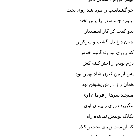
چو گشتاسپ را تیره شد روى بخت
بیاورد جاماسپ را پیش تخت‏
بدو گفت کز کار اسفندیار
چنان داغ دل گشتم و سوکوار
که روزى نبد زندگانیم خوش
دژم بودم از اختر کینه کش‏
پس از من کنون شاه بهمن بود
همان راز دارش پشوتن بود
مپیچید سرها ز فرمان اوى
مگیرید دورى ز پیمان اوى‏
یکایک بویدش نماینده راه
که اویست زیباى تخت و کلاه‏