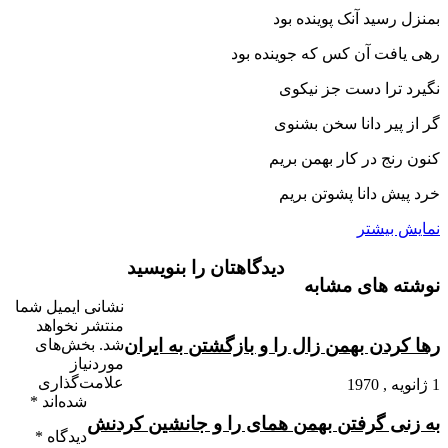
بمنزل رسید آنک پوینده بود
رهى یافت آن کس که جوینده بود
نگیرد ترا دست جز نیکوى
گر از پیر دانا سخن بشنوى‏
کنون رنج در کار بهمن بریم
خرد پیش دانا پشوتن بریم‏
نمایش بیشتر
دیدگاهتان را بنویسید
نوشته های مشابه
نشانی ایمیل شما
منتشر نخواهد
رها کردن بهمن زال را و بازگشتن به ایران
شد.
بخش‌های
موردنیاز
علامت‌گذاری
1 ژانویه , 1970
شده‌اند
*
به زنى گرفتن بهمن هماى را و جانشین کردنش
دیدگاه
*