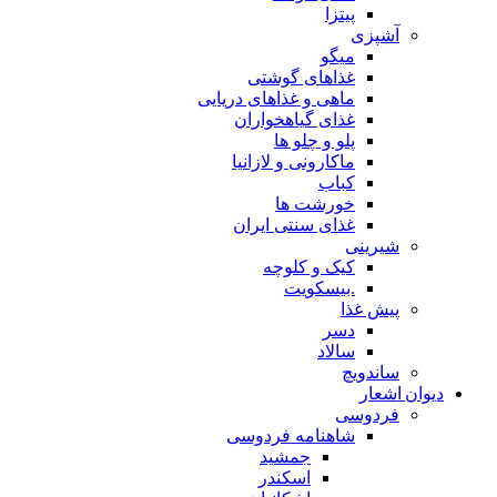
پیتزا
آشپزی
میگو
غذاهای گوشتی
ماهی و غذاهای دریایی
غذای گیاهخواران
پلو و چلو ها
ماکارونی و لازانیا
کباب
خورشت ها
غذای سنتی ایران
شیرینی
کیک و کلوچه
.بیسکویت
پیش غذا
دسر
سالاد
ساندویچ
دیوان اشعار
فردوسی
شاهنامه فردوسی
جمشید
اسکندر