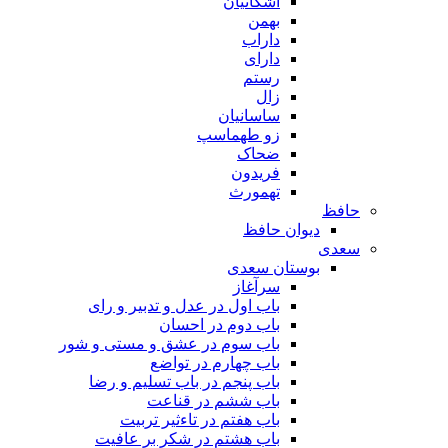
اشکانیان
بهمن
داراب
دارای
رستم
زال
ساسانیان
زو طهماسپ‏
ضحاک
فریدون
تهمورث
حافظ
دیوان حافظ
سعدی
بوستان سعدی
سرآغاز
باب اول در عدل و تدبیر و رای
باب دوم در احسان
باب سوم در عشق و مستی و شور
باب چهارم در تواضع
باب پنجم در باب تسلیم و رضا
باب ششم در قناعت
باب هفتم در تاءثیر تربیت
باب هشتم در شکر بر عافیت