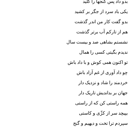
بدو داد پس گنجها را کلید
یکى باد سرد از جگر بر کشید
بدو گفت کار من اندر گذشت
هم از تارکم آب برتر گذشت‏
نشستم بشاهى صد و بیست سال
ندیدم بگیتى کسى را همال‏
تو اکنون همى کوش و با داد باش
چو داد آورى از غم آزاد باش‏
خردمند را شاد و نزدیک دار
جهان بر بداندیش تاریک دار
همه راستى کن که از راستى
بپیچد سر از کژّى و کاستى‏
سپردم ترا تخت و دیهیم و گنج