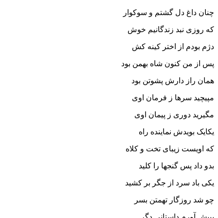
چنان داغ دل گشتم و سوکوار
که روزى نبد زندگانیم خوش
دژم بودم از اختر کینه کش‏
پس از من کنون شاه بهمن بود
همان راز دارش پشوتن بود
مپیچید سرها ز فرمان اوى
مگیرید دورى ز پیمان اوى‏
یکایک بویدش نماینده راه
که اویست زیباى تخت و کلاه‏
بدو داد پس گنجها را کلید
یکى باد سرد از جگر بر کشید
چو شد روزگار تهمتن بسر
بپیش آورم داستانى دگر