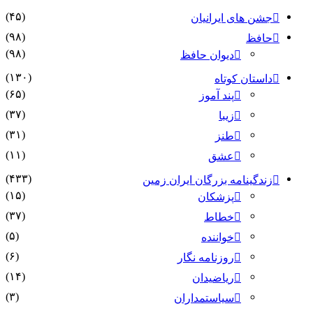
(۴۵)
جشن های ایرانیان
(۹۸)
حافظ
(۹۸)
دیوان حافظ
(۱۳۰)
داستان کوتاه
(۶۵)
پند آموز
(۳۷)
زیبا
(۳۱)
طنز
(۱۱)
عشق
(۴۳۳)
زندگینامه بزرگان ایران زمین
(۱۵)
پزشکان
(۳۷)
خطاط
(۵)
خواننده
(۶)
روزنامه نگار
(۱۴)
ریاضیدان
(۳)
سیاستمداران