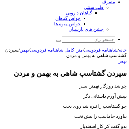
متفرقه
طب سنتی
گیاهان دارویی
خواص گیاهان
خواص میوه ها
جشن های پارسیان
جستجو
برای
خانه
/
شاهنامه فردوسی
/
متن کامل شاهنامه فردوسی
/
بهمن
/
سپردن
گشتاسپ شاهى به بهمن و مردن
بهمن
سپردن گشتاسپ شاهى به بهمن و مردن
چو شد روزگار تهمتن بسر
بپیش آورم داستانى دگر
چو گشتاسپ را تیره شد روى بخت
بیاورد جاماسپ را پیش تخت‏
بدو گفت کز کار اسفندیار