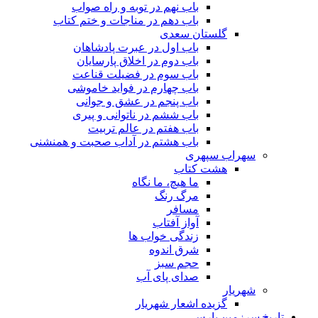
باب نهم در توبه و راه صواب
باب دهم در مناجات و ختم کتاب
گلستان سعدی
باب اول در عبرت پادشاهان
باب دوم در اخلاق پارسایان
باب سوم در فضیلت قناعت
باب چهارم در فواید خاموشى
باب پنجم در عشق و جوانى
باب ششم در ناتوانى و پیرى
باب هفتم در عالم تربیت
باب هشتم در آداب صحبت و همنشنى
سهراب سپهری
هشت کتاب
ما هیچ، ما نگاه
مرگ رنگ
مسافر
آواز آفتاب
زندگی خواب ها
شرق اندوه
حجم سبز
صدای پای آب
شهریار
گزیده اشعار شهریار
تاریخ سرزمین پارس