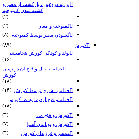
بردیه دروغین ، بازگشت از مصر و
کشته شدن کمبوجیه
(۲)
(۲)
کمبوجیه و مغان
(۸)
گشودن مصر توسط کمبوجیه
(۸۹)
کورش
تولد و کودکی کورش هخامنشی
(۱۶)
حمله به بابل و فتح آن در زمان
کورش
(۱۸)
(۱۴)
حمله به شرق توسط کورش
حمله و فتح لودیه توسط کورش
(۱۸)
(۴)
کورش و فتح ماد
(۷)
کورش و یونانیان آسیا
(۴)
همسر و فرزندان کورش