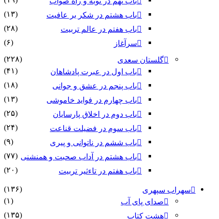
باب نهم در توبه و راه صواب
(۱۳)
باب هشتم در شکر بر عافیت
(۲۸)
باب هفتم در عالم تربیت
(۶)
سرآغاز
(۲۲۸)
گلستان سعدی
(۴۱)
باب اول در عبرت پادشاهان
(۱۸)
باب پنجم در عشق و جوانى
(۱۳)
باب چهارم در فواید خاموشى
(۲۵)
باب دوم در اخلاق پارسایان
(۲۴)
باب سوم در فضیلت قناعت
(۹)
باب ششم در ناتوانى و پیرى
(۷۷)
باب هشتم در آداب صحبت و همنشنى
(۲۰)
باب هفتم در تاءثیر تربیت
(۱۳۶)
سهراب سپهری
(۱)
صدای پای آب
(۱۳۵)
هشت کتاب