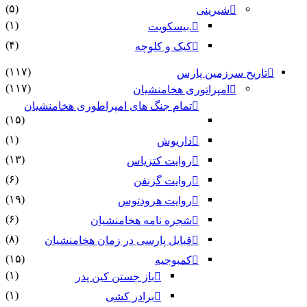
(۵)
شیرینی
(۱)
.بیسکویت
(۴)
کیک و کلوچه
(۱۱۷)
تاریخ سرزمین پارس
(۱۱۷)
امپراتوری هخامنشیان
تمام جنگ های امپراطوری هخامنشیان
(۱۵)
(۱)
داریوش
(۱۳)
روایت کتزیاس
(۶)
روایت گزنفن
(۱۹)
روایت هرودتوس
(۶)
شجره نامه هخامنشیان
(۸)
قبایل پارسی در زمان هخامنشیان
(۱۵)
کمبوجیه
(۱)
باز جستن کین پدر
(۱)
برادر کشی