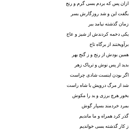
ازان پس که بردم بسى گرم و رنج‏
بگفت این و شد روزگارش بسر
زمان گذشته نیامد ببر
یکى دخمه کردندش از شیز و عاج
برآویختند از برگاه تاج‏
همین بودش از رنج و ز گنج بهر
بدید از پس نوش و تریاک زهر
اگر بودن اینست شادى چراست
شد از مرگ درویش با شاه راست‏
بخور هرچ برزى و بد را مکوش
بمرد خردمند بسپار گوش‏
گذر کرد همراه و ما ماندیم
ز کار گذشته بسى خواندیم‏