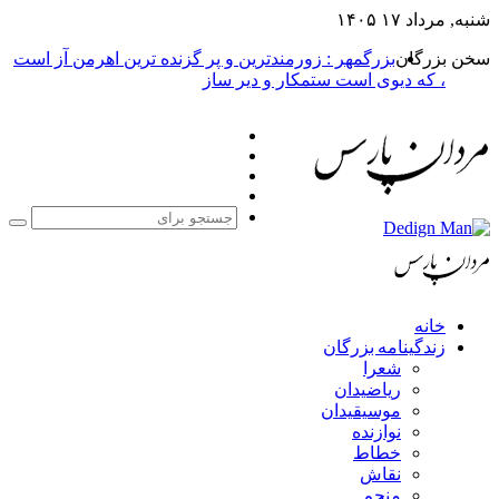
شنبه, مرداد ۱۷ ۱۴۰۵
سخن بزرگان
بزرگمهر : زورمندترین و پر گزنده ترین اهرمن آز است
، که دیوی است ستمکار و دیر ساز
فیس
X
بوک
یوتیوب
اینستاگرام
جست
برا
خانه
زندگینامه بزرگان
شعرا
ریاضیدان
موسیقیدان
نوازنده
خطاط
نقاش
منجم