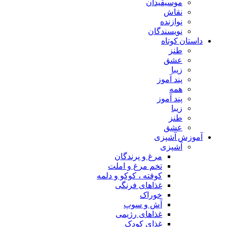
موسیقیدان
نقاش
نوازنده
نویسندگان
داستان کوتاه
طنز
عشق
زیبا
پند آموز
همه
پند آموز
زیبا
طنز
عشق
آموزش آشپزی
آشپزی
مرغ و پرندگان
تخم مرغ و املت
کوفته ، کوکو و دلمه
غذاهای فرنگی
خوراک
آش و سوپ
غذاهای رژیمی
غذای کودک