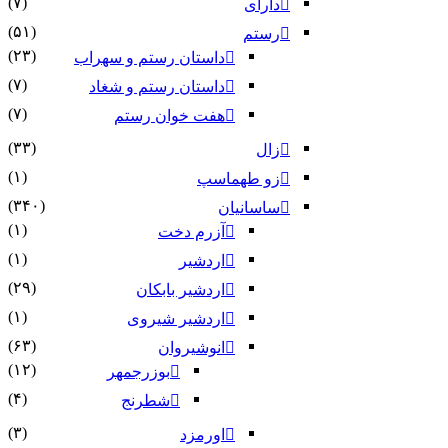
(۷)
دارای
(۵۱)
رستم
(۲۳)
داستان رستم و سهراب
(۷)
داستان رستم و شغاد
(۷)
هفت خوان رستم‏
(۳۳)
زال
(۱)
زو طهماسپ‏
(۳۴۰)
ساسانیان
(۱)
آزرم دخت
(۱)
اردشیر
(۲۹)
اردشیر بابکان
(۱)
اردشیر شیروی
(۶۳)
انوشیروان
(۱۲)
بوزرجمهر
(۴)
شطرنج
(۳)
اورمزد