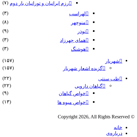
(۷)
رزم ایرانیان و تورانیان بار دوم
(۳)
لهراسب
(۸)
منوچهر
(۹)
نوذر
(۳)
هماى چهرزاد
(۳)
هوشنگ
(۱۵۷)
شهریار
(۱۵۷)
گزیده اشعار شهریار
(۲۲)
طب سنتی
(۲۲)
گیاهان دارویی
(۹)
خواص گیاهان
(۱۳)
خواص میوه ها
© Copyright 2026, All Rights Reserved
خانه
درباره‌ی