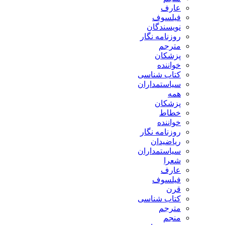
عارف
فیلسوف
نویسندگان
روزنامه نگار
مترجم
پزشکان
خواننده
کتاب شناسی
سیاستمداران
همه
پزشکان
خطاط
خواننده
روزنامه نگار
ریاضیدان
سیاستمداران
شعرا
عارف
فیلسوف
قرن
کتاب شناسی
مترجم
منجم