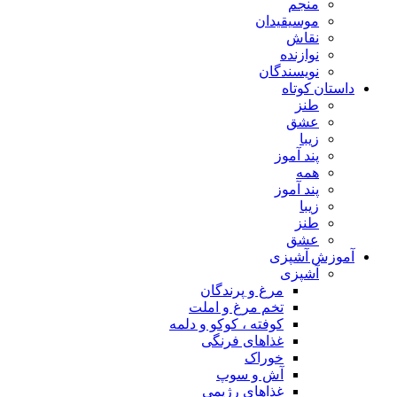
منجم
موسیقیدان
نقاش
نوازنده
نویسندگان
داستان کوتاه
طنز
عشق
زیبا
پند آموز
همه
پند آموز
زیبا
طنز
عشق
آموزش آشپزی
آشپزی
مرغ و پرندگان
تخم مرغ و املت
کوفته ، کوکو و دلمه
غذاهای فرنگی
خوراک
آش و سوپ
غذاهای رژیمی