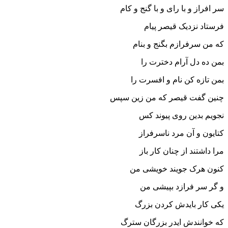
سر افراز و با راى و با گنج و کام‏
فرستاد نزدیک قیصر پیام
که من سرفرازم بگنج و بنام‏
بمن ده دل آرام دخترت را
بمن تازه کن نام و افسرت را
چنین گفت قیصر که من زین سپس
نجویم بدین روى پیوند کس‏
کتایون و آن مرد ناسرفراز
مرا داشتند از چنان کار باز
کنون هرک جویند خویشى من
و گر سر فرازد بپیشى من‏
یکى کار بایدش کردن بزرگ
که خوانندش ایدر بزرگان سترگ‏