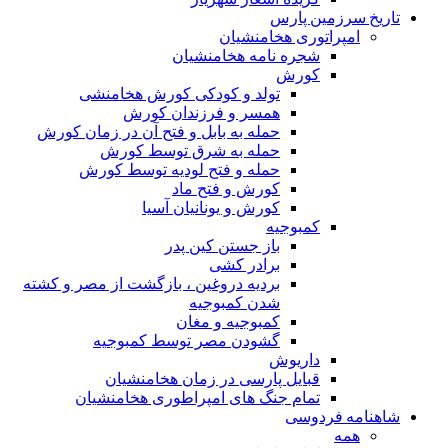
تاریخ سرزمین پارس
امپراتوری هخامنشیان
شجره نامه هخامنشیان
کورش
تولد و کودکی کورش هخامنشی
همسر و فرزندان کورش
حمله به بابل و فتح آن در زمان کورش
حمله به شرق توسط کورش
حمله و فتح لودیه توسط کورش
کورش و فتح ماد
کورش و یونانیان آسیا
کمبوجیه
باز جستن کین پدر
برادر کشی
بردیه دروغین ، بازگشت از مصر و کشته
شدن کمبوجیه
کمبوجیه و مغان
گشودن مصر توسط کمبوجیه
داریوش
قبایل پارسی در زمان هخامنشیان
تمام جنگ های امپراطوری هخامنشیان
شاهنامه فردوسی
همه