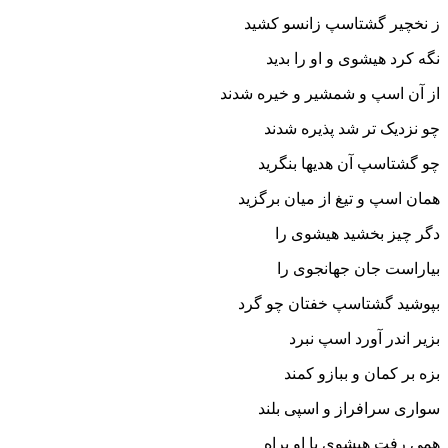
ز نخچیر گشتاسپ زانسو کشید
نگه کرد هیشوى و او را بدید
از آن اسپ و شمشیر و خیره شدند
چو نزدیک تر شد پذیره شدند
چو گشتاسپ آن هدیها بنگرید
همان اسپ و تیغ از میان برگزید
دگر چیز بخشید هیشوى را
بیاراست جان جهانجوى را
بپوشید گشتاسپ خفتان چو گرد
بزیر اندر آورد اسپ نبرد
بزه بر کمان و ببازو کمند
سوارى سرافراز و اسپى بلند
همى رفت هیشوى با او براه