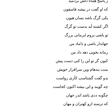
ز پاسخ همانا دلش بردمید
که او گفت در بیشه فاسقون
یکى گرگ باشد بسان هیون‏
اگر کشته آید بدست تو گرگ
تو باشى بروم ایرمانى بزرگ‏
جهاندار باشى و داماد من
زمانه بخوبى دهد داد من‏
کنون گر تو این را کنى دست پیش
منت بنده‏ام وین سرافراز خویش‏
بدو گفت گشتاسپ کآرى رواست
چه گویند و این بیشه اکنون کجاست‏
چگونه ددى باشد اندر جهان
که ترسند ازو کهتران و مهان‏