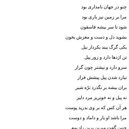
چنو در جهان نامدارى بود
مرا بر زمین نیز یارى بود
شود تا سر بیشه فاسقون
بشوید دل و دست و مغزش بخون‏
یکى گرگ بیند بکردار نیل
تن اژدها دارد و زور پیل‏
سرو دارد و نیشتر چون گراز
نیارد شدن پیل پیشش فراز
بران بیشه بر نگذرد نرّه شیر
نه پیل و نه خونریز مرد دلیر
هر آن کس که بر وى بدرید پوست
مرا باشد او یار و داماد و دوست‏
چنین گفت میرین برین زاد بوم