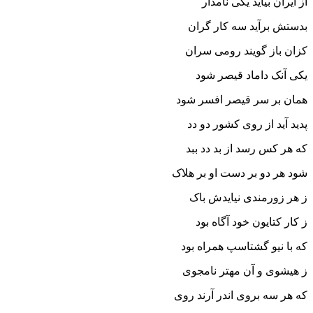
از ایران بیاید یکى نامدار
بدستش برآید سه کار گران
کزان باز گویند رومى سران‏
یکى آنک داماد قیصر شود
همان بر سر قیصر افسر شود
پدید آید از روى کشور دو دد
که هر کس رسد از بد دد ببد
شود هر دو بر دست او بر هلاک
ز هر زورمندى نیایدش باک‏
ز کار کتایون خود آگاه بود
که با نیو گشتاسپ همراه بود
ز هیشوى و آن مهتر نامجوى
که هر سه بروى اندر آرند روى‏