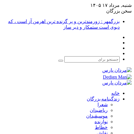
شنبه, مرداد ۱۷ ۱۴۰۵
سخن بزرگان
بزرگمهر : زورمندترین و پر گزنده ترین اهرمن آز است ، که
دیوی است ستمکار و دیر ساز
فیس
X
بوک
یوتیوب
اینستاگرام
جستجو
برای
خانه
زندگینامه بزرگان
شعرا
ریاضیدان
موسیقیدان
نوازنده
خطاط
نقاش