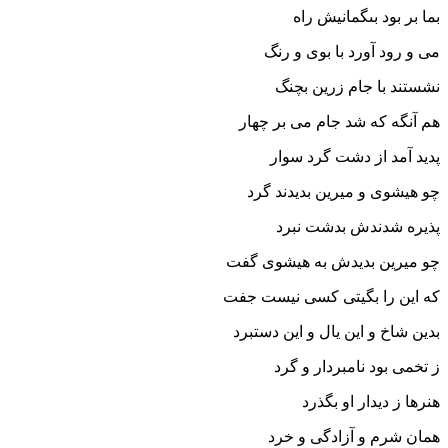
بما بر بود بى‏گمانیش راه‏
مى و رود آورد با بوى و رنگ
نشستند با جام زرین بچنگ‏
هم آنگه که شد جام مى بر چهار
پدید آمد از دشت گرد سوار
چو هیشوى و میرین بدیدند گرد
پذیره شدندش بدشت نبرد
چو میرین بدیدش به هیشوى گفت
که این را بگیتى کسى نیست جفت‏
بدین شاخ و این یال و این دستبرد
ز تخمى بود نامبردار و گرد
هنرها ز دیدار او بگذرد
همان شرم و آزادگى و خرد