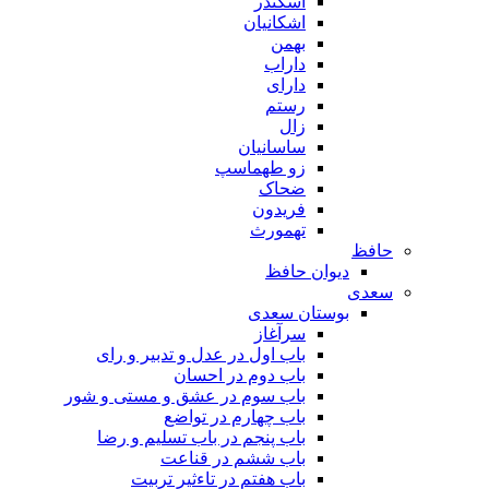
اسکندر
اشکانیان
بهمن
داراب
دارای
رستم
زال
ساسانیان
زو طهماسپ‏
ضحاک
فریدون
تهمورث
حافظ
دیوان حافظ
سعدی
بوستان سعدی
سرآغاز
باب اول در عدل و تدبیر و رای
باب دوم در احسان
باب سوم در عشق و مستی و شور
باب چهارم در تواضع
باب پنجم در باب تسلیم و رضا
باب ششم در قناعت
باب هفتم در تاءثیر تربیت