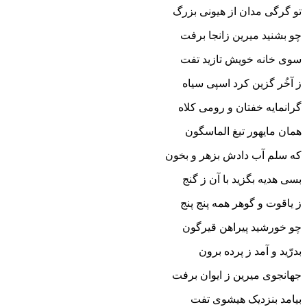
تو گرگى مدان از هیونى بزرگ‏
چو بشنید میرین زانجا برفت
سوى خانه خویش تازید تفت‏
ز آخُر گزین کرد اسپى سیاه
گرانمایه خفتان و رومى کلاه‏
همان مایه‏ور تیغ الماس‏گون
که سلم آب دادش بزهر و بخون‏
بسى هدیه بگزید با آن ز گنج
ز یاقوت و گوهر همه پنج پنج‏
چو خورشید پیراهن قیرگون
بدرّید و آمد ز پرده برون‏
جهانجوى میرین ز ایوان برفت
بیامد بنزدیک هیشوى تفت‏