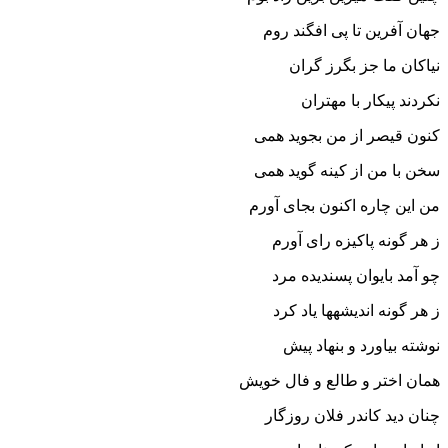
جهان آفرین تا پى افگند روم‏
نیاکان ما جز بگرز گران
نکردند پیکار با مهتران‏
کنون قیصر از من بجوید همى
سخن با من از کینه گوید همى‏
من این چاره اکنون بجاى آورم
ز هر گونه پاکیزه راى آورم‏
چو آمد بایوان پسندیده مرد
ز هر گونه اندیشه‏ها یاد کرد
نوشته بیاورد و بنهاد پیش
همان اختر و طالع و فال خویش‏
چنان دید کاندر فلان روزگار