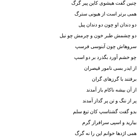
چنین گفت هیشوى کاین پیر گرگ
همى برتر است از هیونى سترگ‏
دو دندان او چون دو دندان پیل
دو چشمش طبر خون و چرمش چو نیل‏
سروهاش چون آبنوسى فرسپ
چو خشم آورد بگذرد بر دو اسپ‏
از ایدر بسى نامور قیصران
برفتند با گرزهاى گران‏
از آن بیشه ناکام باز آمدند
پر از ننگ و تن پر گداز آمدند
بدو گفت گشتاسپ کان تیغ سلم
بیارید و اسپى سرافراز گرم‏
همى اژدها خوانم این را نه گرگ