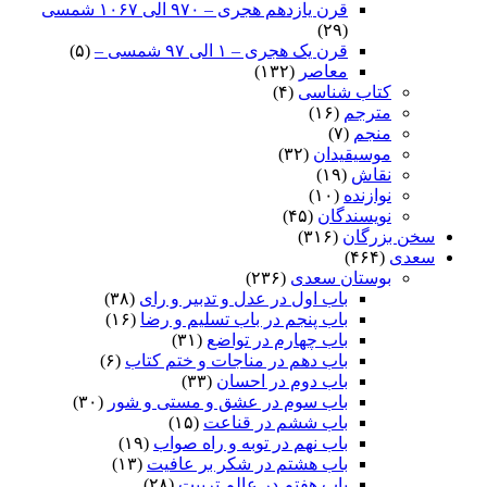
قرن یازدهم هجری – ۹۷۰ الی ۱۰۶۷ شمسی
(۲۹)
قرن یک هجری – ۱ الی ۹۷ شمسی –
(۵)
معاصر
(۱۳۲)
کتاب شناسی
(۴)
مترجم
(۱۶)
منجم
(۷)
موسیقیدان
(۳۲)
نقاش
(۱۹)
نوازنده
(۱۰)
نویسندگان
(۴۵)
سخن بزرگان
(۳۱۶)
سعدی
(۴۶۴)
بوستان سعدی
(۲۳۶)
باب اول در عدل و تدبیر و رای
(۳۸)
باب پنجم در باب تسلیم و رضا
(۱۶)
باب چهارم در تواضع
(۳۱)
باب دهم در مناجات و ختم کتاب
(۶)
باب دوم در احسان
(۳۳)
باب سوم در عشق و مستی و شور
(۳۰)
باب ششم در قناعت
(۱۵)
باب نهم در توبه و راه صواب
(۱۹)
باب هشتم در شکر بر عافیت
(۱۳)
باب هفتم در عالم تربیت
(۲۸)