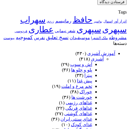
Tags
حافظ
سهراب
رماتیسم
ادرار آور
اسهال
زردی
بواسیر
سپهری
سپهری
عطاری
شعر نیمایی
فردوسی
نسخ تعلیق
کمبوجیه
مشروطه
موسیقیدان
نقرس
یبوست
ملک الشعرا
دسته‌ها
آموزش آشپزی
(۴۳۰)
آشپزی
(۴۱۸)
آش و سوپ
(۲۹)
پلو و چلو ها
(۳۶)
پیتزا
(۳۳)
پیش غذا
(۱۱)
تخم مرغ و املت
(۱۹)
خوراک
(۳۸)
خورشت ها
(۳۶)
غذاهای رژیمی
(۱)
غذاهای فرنگی
(۲۲)
غذاهای گوشتی
(۲۷)
غذای سنتی ایران
(۳۶)
غذای کودک
(۱۰)