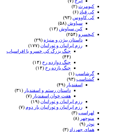
ایرج
(۷)
کیومرث
(۲)
کی قباد
(۶)
کی کاووس
(۹۳)
سیاوش
(۵۸)
کین سیاوش
(۱۳)
کیخسرو
(۲۵۴)
داستان بیژن و منیژه
(۲۹)
رزم ایرانیان و تورانیان
(۱۷۷)
جنگ بزرگ کی خسرو با افراسیاب
(۴۴)
جنگ دوازده رخ
(۱۴)
جنگ یازده رخ
(۱۴)
گرشاسپ
(۱)
گشتاسب
(۹۳)
اسفندیار
(۴۹)
داستان رستم و اسفندیار
(۳۱)
هفت خوان اسفندیار
(۷)
رزم ایرانیان و تورانیان
(۱۹)
رزم ایرانیان و تورانیان بار دوم
(۷)
لهراسب
(۳)
منوچهر
(۸)
نوذر
(۹)
هماى چهرزاد
(۳)