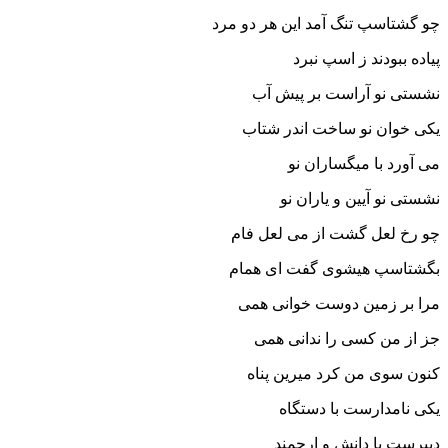
چو گشتاسپ تنگ آمد این هر دو مرد
پیاده ببودند ز اسپ نبرد
نشستى نو آراست بر پیش آب
یکى خوان نو ساخت اندر شتاب‏
مى آورد با میگساران نو
نشستى نو آیین و یاران نو
چو رخ لعل گشت از مى لعل فام
بگشتاسپ هیشوى گفت اى همام‏
مرا بر زمین دوست خوانى همى
جز از من کسى را ندانى همى‏
کنون سوى من کرد میرین پناه
یکى نامدارست با دستگاه‏
دبیرست با دانش و ارجمند