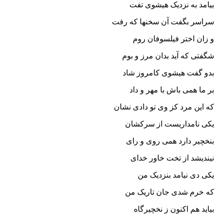
بیامد به نزدیک هیشوى تفت
سراسر بگفت آن سخنها که رفت‏
و زان اختر فیلسوفان روم
شگفتى که آید بدان مرز و بوم‏
بدو گفت هیشوى کامروز شاد
بر ما همى باش با مهر و داد
که این مرد کز وى تو دادى نشان
یکى نامداریست از سرکشان‏
بنخچیر دارد همى روى و راى
نیندیشد از تخت خاور خداى‏
یکى دى نیامد بنزدیک من
که خرم شدى جان تاریک من‏
بیاید هم اکنون ز نخچیرگاه