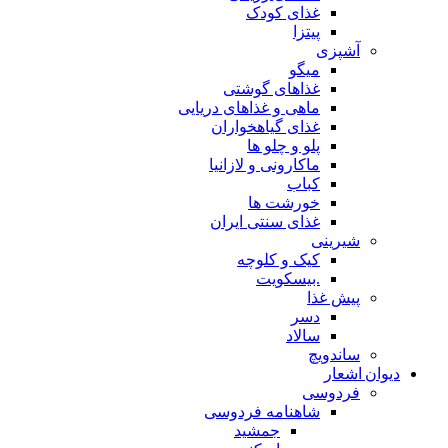
غذای کودک
پیتزا
آشپزی
میگو
غذاهای گوشتی
ماهی و غذاهای دریایی
غذای گیاهخواران
پلو و چلو ها
ماکارونی و لازانیا
کباب
خورشت ها
غذای سنتی ایران
شیرینی
کیک و کلوچه
.بیسکویت
پیش غذا
دسر
سالاد
ساندویچ
دیوان اشعار
فردوسی
شاهنامه فردوسی
جمشید