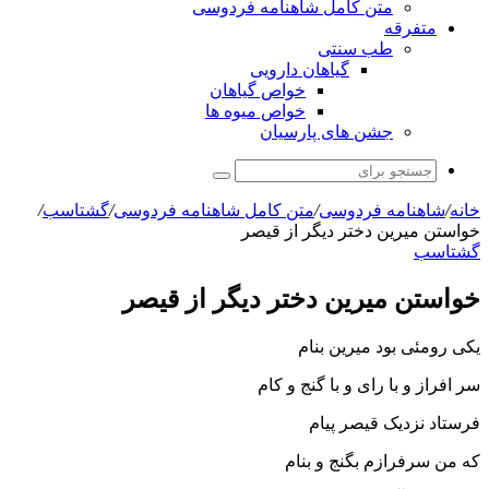
متن کامل شاهنامه فردوسی
متفرقه
طب سنتی
گیاهان دارویی
خواص گیاهان
خواص میوه ها
جشن های پارسیان
جستجو
برای
خانه
/
شاهنامه فردوسی
/
متن کامل شاهنامه فردوسی
/
گشتاسب
/
خواستن میرین دختر دیگر از قیصر
گشتاسب
خواستن میرین دختر دیگر از قیصر
یکى رومئى بود میرین بنام
سر افراز و با راى و با گنج و کام‏
فرستاد نزدیک قیصر پیام
که من سرفرازم بگنج و بنام‏