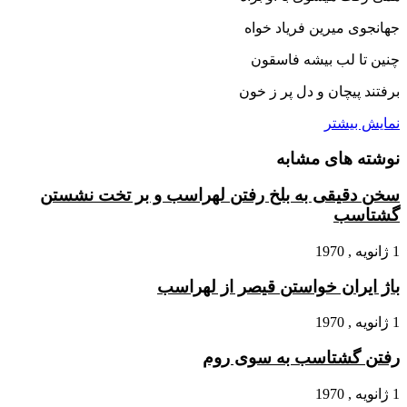
جهانجوى میرین فریاد خواه‏
چنین تا لب بیشه فاسقون
برفتند پیچان و دل پر ز خون‏
نمایش بیشتر
نوشته های مشابه
سخن دقیقى‏ به بلخ رفتن لهراسب و بر تخت نشستن
گشتاسب
1 ژانویه , 1970
باژ ایران خواستن قیصر از لهراسب
1 ژانویه , 1970
رفتن گشتاسب به سوى روم
1 ژانویه , 1970