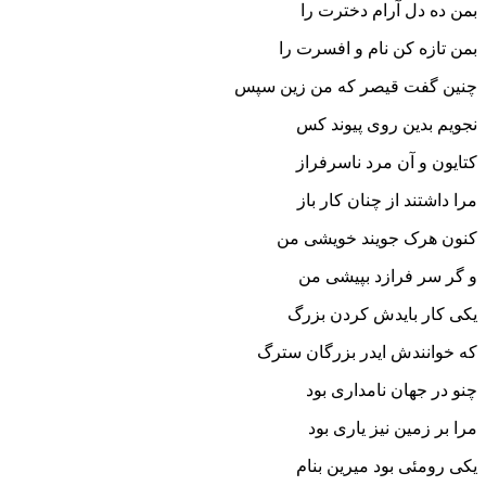
بمن ده دل آرام دخترت را
بمن تازه کن نام و افسرت را
چنین گفت قیصر که من زین سپس
نجویم بدین روى پیوند کس‏
کتایون و آن مرد ناسرفراز
مرا داشتند از چنان کار باز
کنون هرک جویند خویشى من
و گر سر فرازد بپیشى من‏
یکى کار بایدش کردن بزرگ
که خوانندش ایدر بزرگان سترگ‏
چنو در جهان نامدارى بود
مرا بر زمین نیز یارى بود
یکى رومئى بود میرین بنام