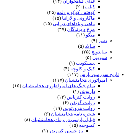
غذای گیاهخواران
(۱۴)
کباب
(۲۰)
کوفته ، کوکو و دلمه
(۴۵)
ماکارونی و لازانیا
(۱۵)
ماهی و غذاهای دریایی
(۱۵)
مرغ و پرندگان
(۴۷)
میگو
(۱۱)
دسر
(۹)
سالاد
(۵)
ساندویچ
(۲۵)
شیرینی
(۵)
.بیسکویت
(۱)
کیک و کلوچه
(۴)
تاریخ سرزمین پارس
(۱۱۷)
امپراتوری هخامنشیان
(۱۱۷)
تمام جنگ های امپراطوری هخامنشیان
(۱۵)
داریوش
(۱)
روایت کتزیاس
(۱۳)
روایت گزنفن
(۶)
روایت هرودتوس
(۱۹)
شجره نامه هخامنشیان
(۶)
قبایل پارسی در زمان هخامنشیان
(۸)
کمبوجیه
(۱۵)
باز جستن کین پدر
(۱)