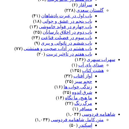
سرآغاز
(۶)
گلستان سعدی
(۲۲۸)
باب اول در عبرت پادشاهان
(۴۱)
باب پنجم در عشق و جوانى
(۱۸)
باب چهارم در فواید خاموشى
(۱۳)
باب دوم در اخلاق پارسایان
(۲۵)
باب سوم در فضیلت قناعت
(۲۴)
باب ششم در ناتوانى و پیرى
(۹)
باب هشتم در آداب صحبت و همنشنى
(۷۷)
باب هفتم در تاءثیر تربیت
(۲۰)
سهراب سپهری
(۱۳۶)
صدای پای آب
(۱)
هشت کتاب
(۱۳۵)
آواز آفتاب
(۳۲)
حجم سبز
(۲۵)
زندگی خواب ها
(۱۶)
شرق اندوه
(۲۵)
ما هیچ، ما نگاه
(۱۴)
مرگ رنگ
(۲۲)
مسافر
(۱)
شاهنامه فردوسی
(۱,۰۳۴)
متن کامل شاهنامه فردوسی
(۱,۰۳۴)
اسکندر
(۵۰)