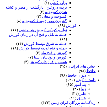
برادر کشی
(۱)
بردیه دروغین ، بازگشت از مصر و کشته
شدن کمبوجیه
(۲)
کمبوجیه و مغان
(۲)
گشودن مصر توسط کمبوجیه
(۸)
کورش
(۸۹)
تولد و کودکی کورش هخامنشی
(۱۶)
حمله به بابل و فتح آن در زمان کورش
(۱۸)
حمله به شرق توسط کورش
(۱۴)
حمله و فتح لودیه توسط کورش
(۱۸)
کورش و فتح ماد
(۴)
کورش و یونانیان آسیا
(۷)
همسر و فرزندان کورش
(۴)
جشن های ایرانیان
(۴۵)
حافظ
(۹۸)
دیوان حافظ
(۹۸)
داستان کوتاه
(۱۳۰)
پند آموز
(۶۵)
زیبا
(۳۷)
طنز
(۳۱)
عشق
(۱۱)
زندگینامه بزرگان ایران زمین
(۴۳۳)