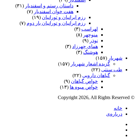
داستان رستم و اسفندیار
(۳۱)
هفت خوان اسفندیار
(۷)
رزم ایرانیان و تورانیان
(۱۹)
رزم ایرانیان و تورانیان بار دوم
(۷)
لهراسب
(۳)
منوچهر
(۸)
نوذر
(۹)
هماى چهرزاد
(۳)
هوشنگ
(۳)
شهریار
(۱۵۷)
گزیده اشعار شهریار
(۱۵۷)
طب سنتی
(۲۲)
گیاهان دارویی
(۲۲)
خواص گیاهان
(۹)
خواص میوه ها
(۱۳)
© Copyright 2026, All Rights Reserved
خانه
درباره‌ی
فیس
X
بوک
یوتیوب