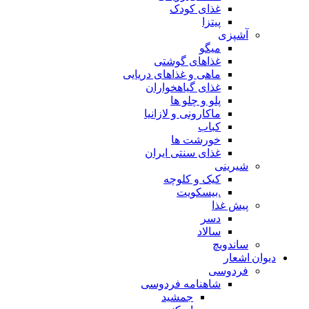
غذای کودک
پیتزا
آشپزی
میگو
غذاهای گوشتی
ماهی و غذاهای دریایی
غذای گیاهخواران
پلو و چلو ها
ماکارونی و لازانیا
کباب
خورشت ها
غذای سنتی ایران
شیرینی
کیک و کلوچه
.بیسکویت
پیش غذا
دسر
سالاد
ساندویچ
دیوان اشعار
فردوسی
شاهنامه فردوسی
جمشید