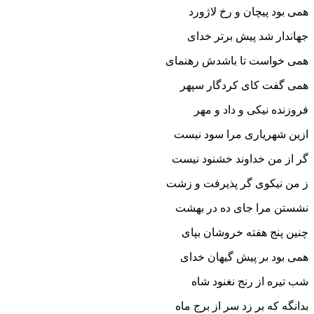
همى بود پیچان و رخ لاژورد
جهاندار شد پیش برتر خداى
همى خواست تا باشدش رهنماى‏
همى گفت کاى کردگار سپهر
فروزنده نیکى و داد و مهر
ازین شهریارى مرا سود نیست
گر از من خداوند خشنود نیست‏
ز من نیکوى گر پذیرفت و زشت
نشستن مرا جاى ده در بهشت‏
چنین پنج هفته خروشان بپاى
همى بود بر پیش گیهان خداى‏
شب تیره از رنج نغنود شاه
بدانگه که بر زد سر از برج ماه‏