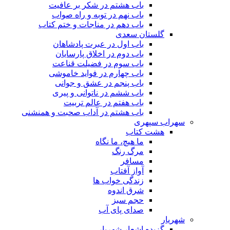
باب هشتم در شکر بر عافیت
باب نهم در توبه و راه صواب
باب دهم در مناجات و ختم کتاب
گلستان سعدی
باب اول در عبرت پادشاهان
باب دوم در اخلاق پارسایان
باب سوم در فضیلت قناعت
باب چهارم در فواید خاموشى
باب پنجم در عشق و جوانى
باب ششم در ناتوانى و پیرى
باب هفتم در عالم تربیت
باب هشتم در آداب صحبت و همنشنى
سهراب سپهری
هشت کتاب
ما هیچ، ما نگاه
مرگ رنگ
مسافر
آواز آفتاب
زندگی خواب ها
شرق اندوه
حجم سبز
صدای پای آب
شهریار
گزیده اشعار شهریار