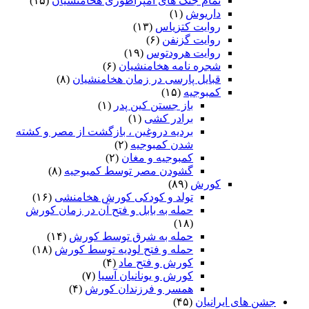
تمام جنگ های امپراطوری هخامنشیان
(۱۵)
داریوش
(۱)
روایت کتزیاس
(۱۳)
روایت گزنفن
(۶)
روایت هرودتوس
(۱۹)
شجره نامه هخامنشیان
(۶)
قبایل پارسی در زمان هخامنشیان
(۸)
کمبوجیه
(۱۵)
باز جستن کین پدر
(۱)
برادر کشی
(۱)
بردیه دروغین ، بازگشت از مصر و کشته
شدن کمبوجیه
(۲)
کمبوجیه و مغان
(۲)
گشودن مصر توسط کمبوجیه
(۸)
کورش
(۸۹)
تولد و کودکی کورش هخامنشی
(۱۶)
حمله به بابل و فتح آن در زمان کورش
(۱۸)
حمله به شرق توسط کورش
(۱۴)
حمله و فتح لودیه توسط کورش
(۱۸)
کورش و فتح ماد
(۴)
کورش و یونانیان آسیا
(۷)
همسر و فرزندان کورش
(۴)
جشن های ایرانیان
(۴۵)