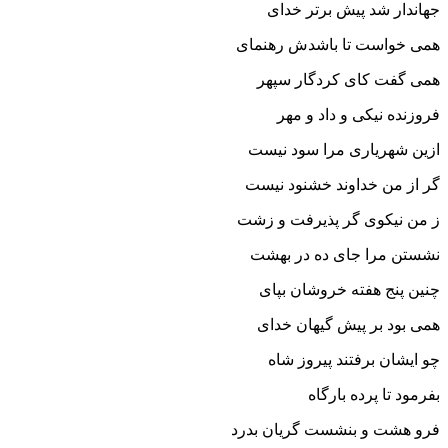
جهاندار شد پیش برتر خداى
همى خواست تا باشدش رهنماى‏
همى گفت کاى کردگار سپهر
فروزنده نیکى و داد و مهر
ازین شهریارى مرا سود نیست
گر از من خداوند خشنود نیست‏
ز من نیکوى گر پذیرفت و زشت
نشستن مرا جاى ده در بهشت‏
چنین پنج هفته خروشان بپاى
همى بود بر پیش گیهان خداى‏
چو ایشان برفتند پیروز شاه
بفرمود تا پرده بارگاه‏
فرو هشت و بنشست گریان بدرد