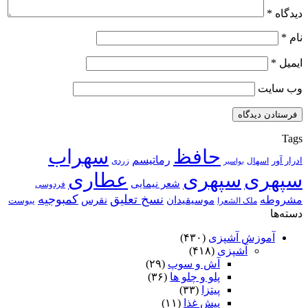
دیدگاه
*
نام
*
ایمیل
*
وب‌ سایت
Tags
حافظ
سهراب
رماتیسم
ادرار آور
اسهال
زردی
بواسیر
سپهری
سپهری
عطاری
شعر نیمایی
فردوسی
نسخ تعلیق
کمبوجیه
مشروطه
موسیقیدان
نقرس
یبوست
ملک الشعرا
دسته‌ها
آموزش آشپزی
(۴۳۰)
آشپزی
(۴۱۸)
آش و سوپ
(۲۹)
پلو و چلو ها
(۳۶)
پیتزا
(۳۳)
پیش غذا
(۱۱)