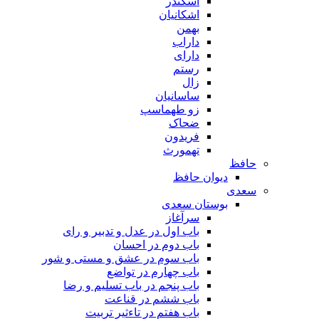
اسکندر
اشکانیان
بهمن
داراب
دارای
رستم
زال
ساسانیان
زو طهماسپ‏
ضحاک
فریدون
تهمورث
حافظ
دیوان حافظ
سعدی
بوستان سعدی
سرآغاز
باب اول در عدل و تدبیر و رای
باب دوم در احسان
باب سوم در عشق و مستی و شور
باب چهارم در تواضع
باب پنجم در باب تسلیم و رضا
باب ششم در قناعت
باب هفتم در تاءثیر تربیت