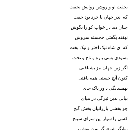
بخفت او و روشن روانش نخفت
که اندر جهان با خرد بود جفت‏
چنان دید در خواب کو را بگوش
نهفته بگفتى خجسته سروش‏
که اى شاه نیک اختر و نیک بخت
بسودى بسى یاره و تاج و تخت‏
اگر زین جهان تیز بشتافتى
کنون آنچ جستى همه یافتى‏
بهمسایگى داور پاک جاى
بیابى بدین تیرگى در مپاى‏
چو بخشى بارزانیان بخش گنج
کسى را سپار این سراى سپنج‏
توانگر شوى گر تو درویش را