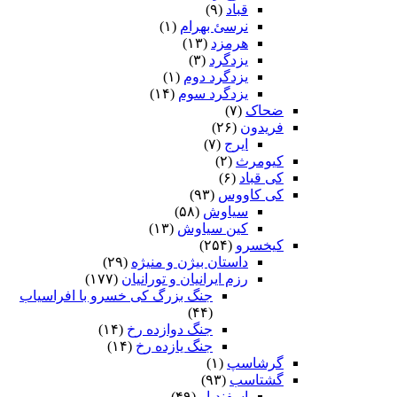
قباد
(۹)
نرسئ بهرام‏
(۱)
هرمزد
(۱۳)
یزدگرد
(۳)
یزدگرد دوم
(۱)
یزدگرد سوم
(۱۴)
ضحاک
(۷)
فریدون
(۲۶)
ایرج
(۷)
کیومرث
(۲)
کی قباد
(۶)
کی کاووس
(۹۳)
سیاوش
(۵۸)
کین سیاوش
(۱۳)
کیخسرو
(۲۵۴)
داستان بیژن و منیژه
(۲۹)
رزم ایرانیان و تورانیان
(۱۷۷)
جنگ بزرگ کی خسرو با افراسیاب
(۴۴)
جنگ دوازده رخ
(۱۴)
جنگ یازده رخ
(۱۴)
گرشاسپ
(۱)
گشتاسب
(۹۳)
اسفندیار
(۴۹)