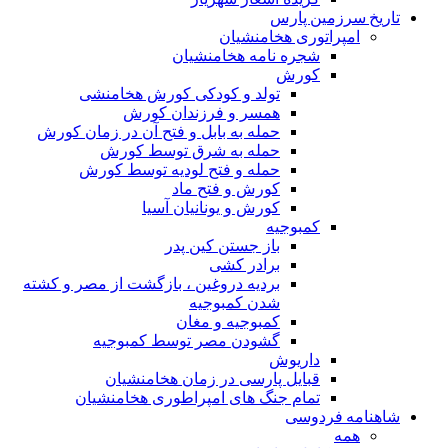
تاریخ سرزمین پارس
امپراتوری هخامنشیان
شجره نامه هخامنشیان
کورش
تولد و کودکی کورش هخامنشی
همسر و فرزندان کورش
حمله به بابل و فتح آن در زمان کورش
حمله به شرق توسط کورش
حمله و فتح لودیه توسط کورش
کورش و فتح ماد
کورش و یونانیان آسیا
کمبوجیه
باز جستن کین پدر
برادر کشی
بردیه دروغین ، بازگشت از مصر و کشته
شدن کمبوجیه
کمبوجیه و مغان
گشودن مصر توسط کمبوجیه
داریوش
قبایل پارسی در زمان هخامنشیان
تمام جنگ های امپراطوری هخامنشیان
شاهنامه فردوسی
همه