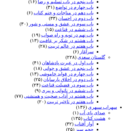
باب پنجم در باب تسلیم و رضا
(۱۶)
باب چهارم در تواضع
(۳۱)
باب دهم در مناجات و ختم کتاب
(۶)
باب دوم در احسان
(۳۳)
باب سوم در عشق و مستی و شور
(۳۰)
باب ششم در قناعت
(۱۵)
باب نهم در توبه و راه صواب
(۱۹)
باب هشتم در شکر بر عافیت
(۱۳)
باب هفتم در عالم تربیت
(۲۸)
سرآغاز
(۶)
گلستان سعدی
(۲۲۸)
باب اول در عبرت پادشاهان
(۴۱)
باب پنجم در عشق و جوانى
(۱۸)
باب چهارم در فواید خاموشى
(۱۳)
باب دوم در اخلاق پارسایان
(۲۵)
باب سوم در فضیلت قناعت
(۲۴)
باب ششم در ناتوانى و پیرى
(۹)
باب هشتم در آداب صحبت و همنشنى
(۷۷)
باب هفتم در تاءثیر تربیت
(۲۰)
سهراب سپهری
(۱۳۶)
صدای پای آب
(۱)
هشت کتاب
(۱۳۵)
آواز آفتاب
(۳۲)
حجم سبز
(۲۵)