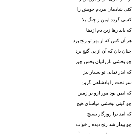
کنى شادمان مردم خویش را
کسى گردد ایمن ز چنگ بلا
که یابد رها زین دم اژدها
هر آن کس که از بهر تو رنج برد
چنان دان که آن از پى گنج برد
چو بخشى بارزانیان بخش چیز
که ایدر نمانى تو بسیار نیز
سر تخت را پادشاهى گزین
که ایمن بود مور ازو بر زمین‏
چو گیتى ببخشى میاساى هیچ
که آمد ترا روزگار بسیچ‏
چو بیدار شد رنج دیده ز خواب