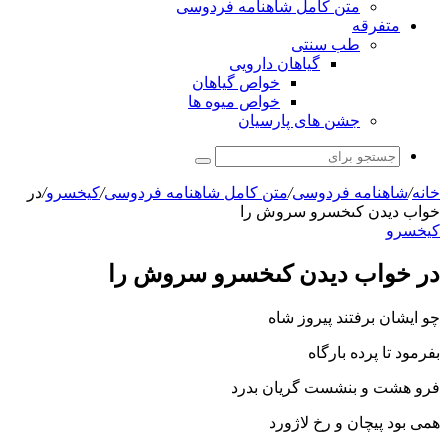
متن کامل شاهنامه فردوسی
متفرقه
طب سنتی
گیاهان دارویی
خواص گیاهان
خواص میوه ها
جشن های پارسیان
جستجو
برای
خانه
/
شاهنامه فردوسی
/
متن کامل شاهنامه فردوسی
/
کیخسرو
/
در
خواب دیدن کى‏خسرو سروش را
کیخسرو
در خواب دیدن کى‏خسرو سروش را
چو ایشان برفتند پیروز شاه
بفرمود تا پرده بارگاه‏
فرو هشت و بنشست گریان بدرد
همى بود پیچان و رخ لاژورد