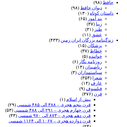
حافظ
(۹۸)
دیوان حافظ
(۹۸)
داستان کوتاه
(۱۳۰)
پند آموز
(۶۵)
زیبا
(۳۷)
طنز
(۳۱)
عشق
(۱۱)
زندگینامه بزرگان ایران زمین
(۴۳۳)
پزشکان
(۱۵)
خطاط
(۳۷)
خواننده
(۵)
روزنامه نگار
(۶)
ریاضیدان
(۱۴)
سیاستمداران
(۳)
شعرا
(۳۵۳)
عارف
(۱۴)
فیلسوف
(۹)
قرن
(۳۷۶)
پیش از اسلام
(۱)
قرن پنجم هجری – ۳۸۸ الی ۴۸۵ شمسی
(۲۹)
قرن چهارم هجری – ۲۹۱ الی ۳۸۸ شمسی
(۵۳)
قرن دهم هجری – ۸۷۳ الی ۹۷۰ شمسی
(۳۳)
قرن دوازده هجری – ۱۰۶۷ الی ۱۱۶۴ شمسی
(۲۴)