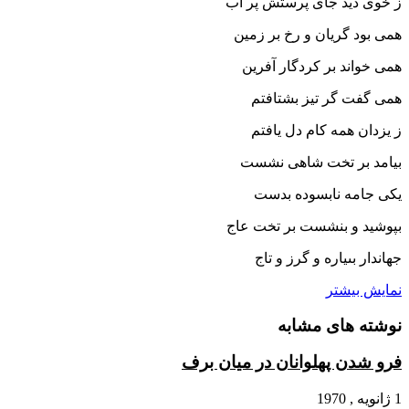
ز خوى دید جاى پرستش پر آب‏
همى بود گریان و رخ بر زمین
همى خواند بر کردگار آفرین‏
همى گفت گر تیز بشتافتم
ز یزدان همه کام دل یافتم‏
بیامد بر تخت شاهى نشست
یکى جامه نابسوده بدست‏
بپوشید و بنشست بر تخت عاج
جهاندار بى‏یاره و گرز و تاج‏
نمایش بیشتر
نوشته های مشابه
فرو شدن پهلوانان در میان برف
1 ژانویه , 1970