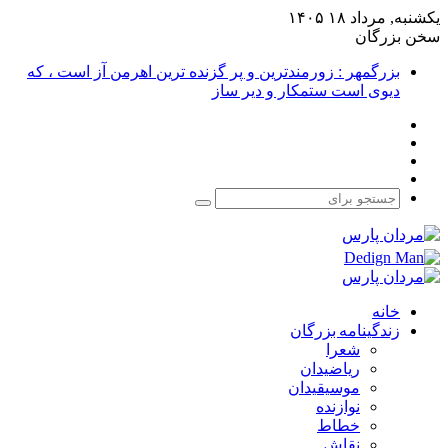
یکشنبه, مرداد ۱۸ ۱۴۰۵
سخن بزرگان
بزرگمهر : زورمندترین و پر گزنده ترین اهرمن آز است ، که
دیوی است ستمکار و دیر ساز
فیس
X
بوک
یوتیوب
اینستاگرام
جستجو
برای
خانه
زندگینامه بزرگان
شعرا
ریاضیدان
موسیقیدان
نوازنده
خطاط
نقاش