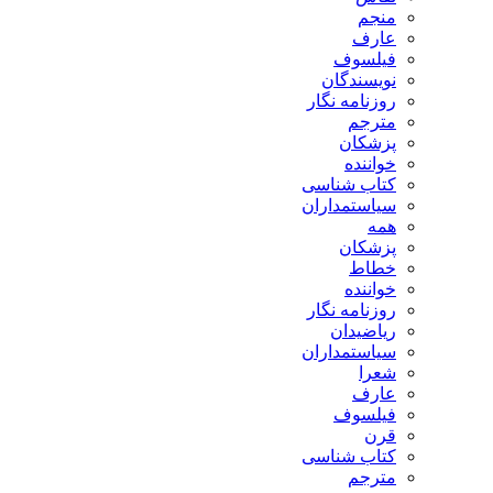
منجم
عارف
فیلسوف
نویسندگان
روزنامه نگار
مترجم
پزشکان
خواننده
کتاب شناسی
سیاستمداران
همه
پزشکان
خطاط
خواننده
روزنامه نگار
ریاضیدان
سیاستمداران
شعرا
عارف
فیلسوف
قرن
کتاب شناسی
مترجم