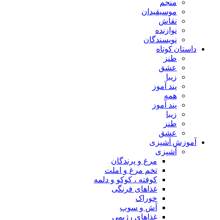
منجم
موسیقیدان
نقاش
نوازنده
نویسندگان
داستان کوتاه
طنز
عشق
زیبا
پند آموز
همه
پند آموز
زیبا
طنز
عشق
آموزش آشپزی
آشپزی
مرغ و پرندگان
تخم مرغ و املت
کوفته ، کوکو و دلمه
غذاهای فرنگی
خوراک
آش و سوپ
غذاهای رژیمی