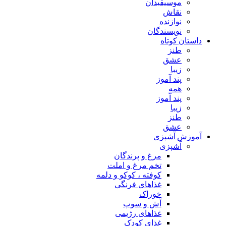
موسیقیدان
نقاش
نوازنده
نویسندگان
داستان کوتاه
طنز
عشق
زیبا
پند آموز
همه
پند آموز
زیبا
طنز
عشق
آموزش آشپزی
آشپزی
مرغ و پرندگان
تخم مرغ و املت
کوفته ، کوکو و دلمه
غذاهای فرنگی
خوراک
آش و سوپ
غذاهای رژیمی
غذای کودک