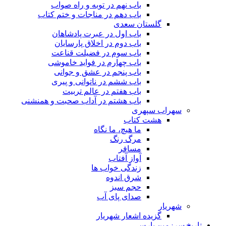
باب نهم در توبه و راه صواب
باب دهم در مناجات و ختم کتاب
گلستان سعدی
باب اول در عبرت پادشاهان
باب دوم در اخلاق پارسایان
باب سوم در فضیلت قناعت
باب چهارم در فواید خاموشى
باب پنجم در عشق و جوانى
باب ششم در ناتوانى و پیرى
باب هفتم در عالم تربیت
باب هشتم در آداب صحبت و همنشنى
سهراب سپهری
هشت کتاب
ما هیچ، ما نگاه
مرگ رنگ
مسافر
آواز آفتاب
زندگی خواب ها
شرق اندوه
حجم سبز
صدای پای آب
شهریار
گزیده اشعار شهریار
تاریخ سرزمین پارس