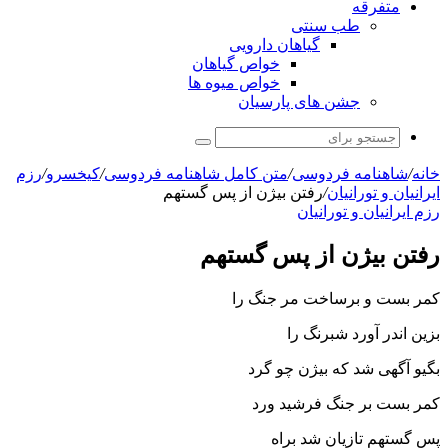
متفرقه
طب سنتی
گیاهان دارویی
خواص گیاهان
خواص میوه ها
جشن های پارسیان
جستجو
برای
خانه
/
شاهنامه فردوسی
/
متن کامل شاهنامه فردوسی
/
کیخسرو
/
رزم
ايرانيان و تورانيان
/
رفتن بیژن از پس گستهم
رزم ايرانيان و تورانيان
رفتن بیژن از پس گستهم
کمر بست و برساخت مر جنگ را
بزین اندر آورد شبرنگ را
بگیو آگهى شد که بیژن چو گرد
کمر بست بر جنگ فرشید ورد
پس گستهم تازیان شد براه