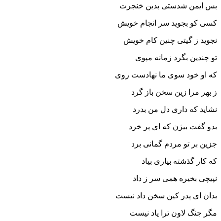
بس ایمن شدستى بدین خنجرت‏
کسى کو بجوید سر انجام خویش
نجوید ز گیتى چنین کام خویش‏
تو چندین بگرد زمانه مپوى
که او خود سوى ما نهادست روى‏
ز بهر مرا زین سخن باز گرد
نشاید که دارى دل من بدرد
بدو گفت بیژن که اى پر خرد
جزین بر تو مردم گمانى برد
که کار گذشته بیارى بیاد
نپیچى بخیره همى سر ز داد
بدان اى پدر کین سخن داد نیست
مگر جنگ لاون ترا یاد نیست‏