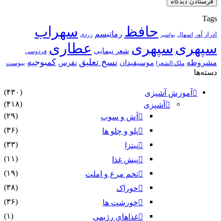
Tags
حافظ
سهراب
رماتیسم
ادرار آور
اسهال
زردی
بواسیر
سپهری
سپهری
عطاری
شعر نیمایی
فردوسی
نسخ تعلیق
کمبوجیه
مشروطه
موسیقیدان
نقرس
یبوست
ملک الشعرا
دسته‌ها
(۴۳۰)
آموزش آشپزی
(۴۱۸)
آشپزی
(۲۹)
آش و سوپ
(۳۶)
پلو و چلو ها
(۳۳)
پیتزا
(۱۱)
پیش غذا
(۱۹)
تخم مرغ و املت
(۳۸)
خوراک
(۳۶)
خورشت ها
(۱)
غذاهای رژیمی