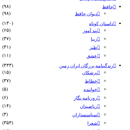
(۹۸)
حافظ
(۹۸)
دیوان حافظ
(۱۳۰)
داستان کوتاه
(۶۵)
پند آموز
(۳۷)
زیبا
(۳۱)
طنز
(۱۱)
عشق
(۴۳۳)
زندگینامه بزرگان ایران زمین
(۱۵)
پزشکان
(۳۷)
خطاط
(۵)
خواننده
(۶)
روزنامه نگار
(۱۴)
ریاضیدان
(۳)
سیاستمداران
(۳۵۳)
شعرا