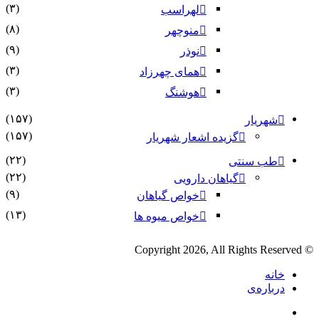
(۳)
لهراسب
(۸)
منوچهر
(۹)
نوذر
(۳)
هماى چهرزاد
(۳)
هوشنگ
(۱۵۷)
شهریار
(۱۵۷)
گزیده اشعار شهریار
(۲۲)
طب سنتی
(۲۲)
گیاهان دارویی
(۹)
خواص گیاهان
(۱۳)
خواص میوه ها
© Copyright 2026, All Rights Reserved
خانه
درباره‌ی
فیس