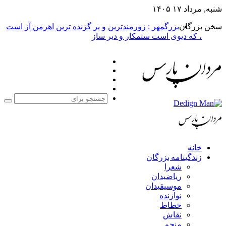
شنبه, مرداد ۱۷ ۱۴۰۵
سخن بزرگان
بزرگمهر : زورمندترین و پر گزنده ترین اهرمن آز است
، که دیوی است ستمکار و دیر ساز
فیس
X
بوک
یوتیوب
اینستاگرام
جست
برا
خانه
زندگینامه بزرگان
شعرا
ریاضیدان
موسیقیدان
نوازنده
خطاط
نقاش
منجم