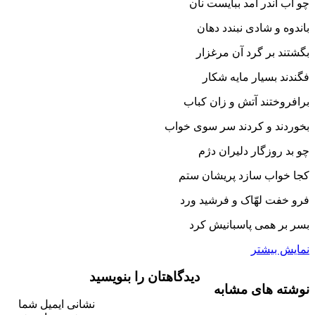
چو آب اندر آمد ببایست نان
باندوه و شادى نبندد دهان‏
بگشتند بر گرد آن مرغزار
فگندند بسیار مایه شکار
برافروختند آتش و زان کباب
بخوردند و کردند سر سوى خواب‏
چو بد روزگار دلیران دژم
کجا خواب سازد پریشان ستم‏
فرو خفت لهّاک و فرشید ورد
بسر بر همى پاسبانیش کرد
نمایش بیشتر
دیدگاهتان را بنویسید
نوشته های مشابه
نشانی ایمیل شما