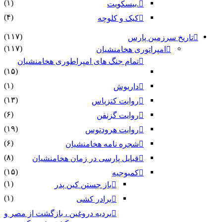
(۱)
.بیسکویت
(۴)
کیک و کلوچه
(۱۱۷)
تاریخ سرزمین پارس
(۱۱۷)
امپراتوری هخامنشیان
تمام جنگ های امپراطوری هخامنشیان
(۱۵)
(۱)
داریوش
(۱۳)
روایت کتزیاس
(۶)
روایت گزنفن
(۱۹)
روایت هرودتوس
(۶)
شجره نامه هخامنشیان
(۸)
قبایل پارسی در زمان هخامنشیان
(۱۵)
کمبوجیه
(۱)
باز جستن کین پدر
(۱)
برادر کشی
بردیه دروغین ، بازگشت از مصر و