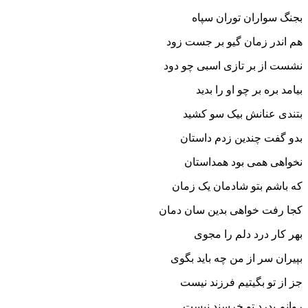
بجنگ سواران توران سپاه‏
هم اندر زمان گیو بر جست زود
نشست از بر تازى اسبى چو دود
بیامد بره بر چو او را بدید
بتندى عنانش بیک سو کشید
بدو گفت چندین زدم داستان
نخواهى همى بود همداستان‏
که باشم بتو شادمان یک زمان
کجا رفت خواهى بدین سان دمان‏
بهر کار درد دلم را مجوى
بپیران سر از من چه باید بگوى‏
جز از تو بگیتیم فرزند نیست
روانم بدرد تو خرسند نیست‏