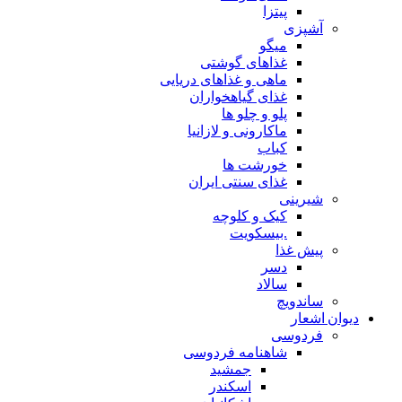
پیتزا
آشپزی
میگو
غذاهای گوشتی
ماهی و غذاهای دریایی
غذای گیاهخواران
پلو و چلو ها
ماکارونی و لازانیا
کباب
خورشت ها
غذای سنتی ایران
شیرینی
کیک و کلوچه
.بیسکویت
پیش غذا
دسر
سالاد
ساندویچ
دیوان اشعار
فردوسی
شاهنامه فردوسی
جمشید
اسکندر