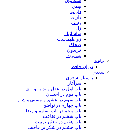
اشکانیان
بهمن
داراب
دارای
رستم
زال
ساسانیان
زو طهماسپ‏
ضحاک
فریدون
تهمورث
حافظ
دیوان حافظ
سعدی
بوستان سعدی
سرآغاز
باب اول در عدل و تدبیر و رای
باب دوم در احسان
باب سوم در عشق و مستی و شور
باب چهارم در تواضع
باب پنجم در باب تسلیم و رضا
باب ششم در قناعت
باب هفتم در تاءثیر تربیت
باب هشتم در شکر بر عافیت