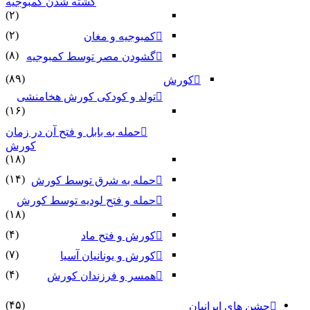
کشته شدن کمبوجیه
(۲)
(۲)
کمبوجیه و مغان
(۸)
گشودن مصر توسط کمبوجیه
(۸۹)
کورش
تولد و کودکی کورش هخامنشی
(۱۶)
حمله به بابل و فتح آن در زمان
کورش
(۱۸)
(۱۴)
حمله به شرق توسط کورش
حمله و فتح لودیه توسط کورش
(۱۸)
(۴)
کورش و فتح ماد
(۷)
کورش و یونانیان آسیا
(۴)
همسر و فرزندان کورش
(۴۵)
جشن های ایرانیان