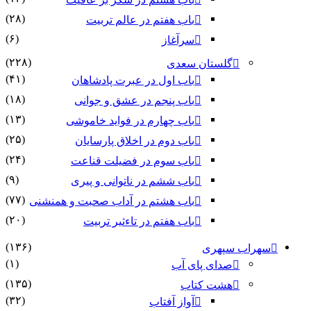
(۲۸)
باب هفتم در عالم تربیت
(۶)
سرآغاز
(۲۲۸)
گلستان سعدی
(۴۱)
باب اول در عبرت پادشاهان
(۱۸)
باب پنجم در عشق و جوانى
(۱۳)
باب چهارم در فواید خاموشى
(۲۵)
باب دوم در اخلاق پارسایان
(۲۴)
باب سوم در فضیلت قناعت
(۹)
باب ششم در ناتوانى و پیرى
(۷۷)
باب هشتم در آداب صحبت و همنشنى
(۲۰)
باب هفتم در تاءثیر تربیت
(۱۳۶)
سهراب سپهری
(۱)
صدای پای آب
(۱۳۵)
هشت کتاب
(۳۲)
آواز آفتاب