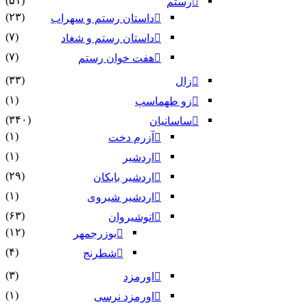
(۵۱)
رستم
(۲۳)
داستان رستم و سهراب
(۷)
داستان رستم و شغاد
(۷)
هفت خوان رستم‏
(۳۳)
زال
(۱)
زو طهماسپ‏
(۳۴۰)
ساسانیان
(۱)
آزرم دخت
(۱)
اردشیر
(۲۹)
اردشیر بابکان
(۱)
اردشیر شیروی
(۶۳)
انوشیروان
(۱۲)
بوزرجمهر
(۴)
شطرنج
(۳)
اورمزد
(۱)
اورمزد نرسى‏