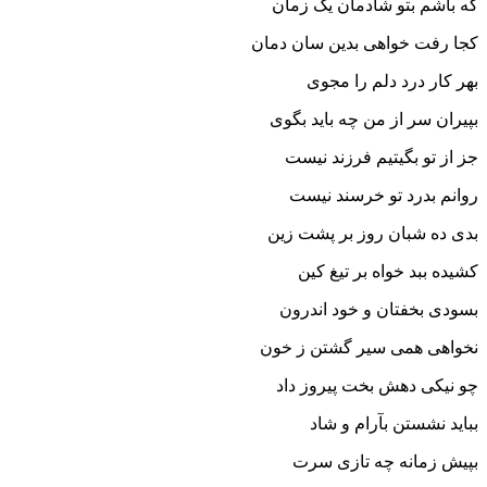
که باشم بتو شادمان یک زمان
کجا رفت خواهى بدین سان دمان‏
بهر کار درد دلم را مجوى
بپیران سر از من چه باید بگوى‏
جز از تو بگیتیم فرزند نیست
روانم بدرد تو خرسند نیست‏
بدى ده شبان روز بر پشت زین
کشیده ببد خواه بر تیغ کین‏
بسودى بخفتان و خود اندرون
نخواهى همى سیر گشتن ز خون‏
چو نیکى دهش بخت پیروز داد
بباید نشستن بآرام و شاد
بپیش زمانه چه تازى سرت