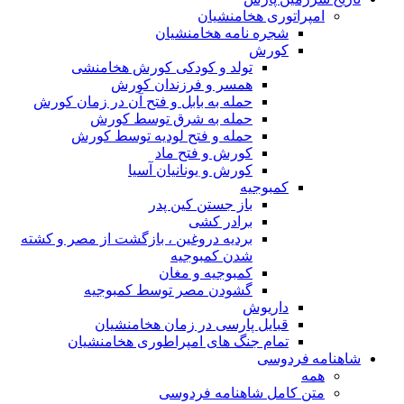
امپراتوری هخامنشیان
شجره نامه هخامنشیان
کورش
تولد و کودکی کورش هخامنشی
همسر و فرزندان کورش
حمله به بابل و فتح آن در زمان کورش
حمله به شرق توسط کورش
حمله و فتح لودیه توسط کورش
کورش و فتح ماد
کورش و یونانیان آسیا
کمبوجیه
باز جستن کین پدر
برادر کشی
بردیه دروغین ، بازگشت از مصر و کشته
شدن کمبوجیه
کمبوجیه و مغان
گشودن مصر توسط کمبوجیه
داریوش
قبایل پارسی در زمان هخامنشیان
تمام جنگ های امپراطوری هخامنشیان
شاهنامه فردوسی
همه
متن کامل شاهنامه فردوسی