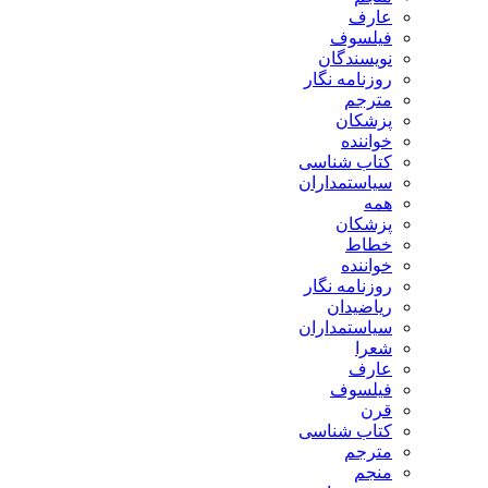
عارف
فیلسوف
نویسندگان
روزنامه نگار
مترجم
پزشکان
خواننده
کتاب شناسی
سیاستمداران
همه
پزشکان
خطاط
خواننده
روزنامه نگار
ریاضیدان
سیاستمداران
شعرا
عارف
فیلسوف
قرن
کتاب شناسی
مترجم
منجم