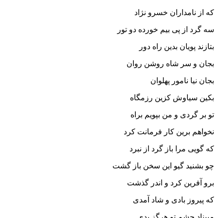
که از نامداران خسرو نژاد
سه گرد از پى بیم خورده دو تور
بتازند پویان بدین راه دور
بجان و سر شاه روشن روان
بجان نیا نامور پهلوان‏
بکین سیاوش کزین رزمگاه
تو بر گردى و من بپویم براه‏
نخواهم برین کار فرمانت کرد
که گویى مرا باز گرد از نبرد
چو بشنید گیو این سخن باز گشت
برو آفرین کرد و اندر گذشت‏
که پیروز بادى و شاد آمدى
مبیناد چشم تو هرگز بدى‏