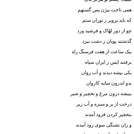
همى تاخت بیژن پس گستهم
که ناید بروبر ز توران ستم‏
چو از دور لهّاک و فرشید ورد
گذشتند پویان ز دشت نبرد
بیک ساعت از هفت فرسنگ راه
برفتند ایمن ز ایران سپاه‏
یکى بیشه دیدند و آب روان
بدو اندرون سایه کاروان‏
ببیشه درون مرغ و نخچیر و شیر
درخت از بر و سبزه و آب زیر
بنخچیر کردن فرود آمدند
و زان تشنگى سوى رود آمدند