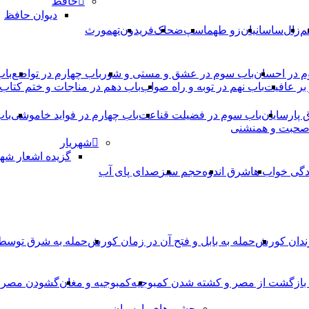
حافظ
دیوان حافظ
م
زال
ساسانیان
زو طهماسپ‏
ضحاک
فریدون
تهمورث
م در احسان
باب سوم در عشق و مستی و شور
باب چهارم در تواضع
باب
بر عافیت
باب نهم در توبه و راه صواب
باب دهم در مناجات و ختم کتاب
ق پارسایان
باب سوم در فضیلت قناعت
باب چهارم در فواید خاموشى
باب
 صحبت و همنشنى
شهریار
گزیده اشعار شهر
دگی خواب ها
شرق اندوه
حجم سبز
صدای پای آب
ندان کورش
حمله به بابل و فتح آن در زمان کورش
حمله به شرق توس
، بازگشت از مصر و کشته شدن کمبوجیه
کمبوجیه و مغان
گشودن مصر ت
جشن های پارسیان