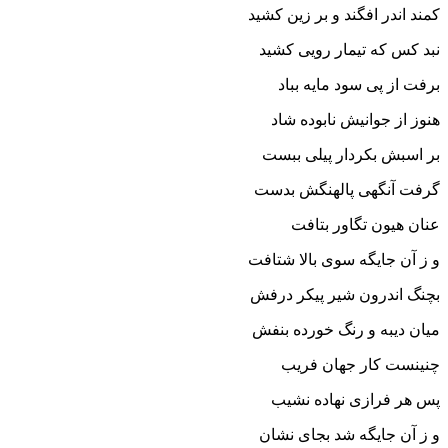
کمند اندر افگند و بر زین کشید
نبد کس که تیمار رویى کشید
برفت از پى سود مایه بباد
هنوز از جوانیش نابوده شاد
بر اسبش بکردار پیلى ببست
گرفت آنگهى پالهنگش بدست‏
عنان هیون تگاور بتافت
و ز آن جایگه سوى بالا شتافت‏
بچنگ اندرون شیر پیکر درفش
میان دیبه و رنگ خورده بنفش‏
چنینست کار جهان فریب
پس هر فرازى نهاده نشیب‏
و ز آن جایگه شد بجاى نشان