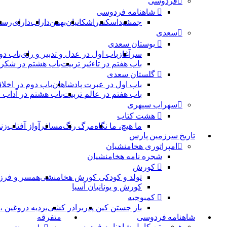
فردوسی
شاهنامه فردوسی
جمشید
اسکندر
اشکانیان
بهمن
داراب
دارای
رست
سعدی
بوستان سعدی
سرآغاز
باب اول در عدل و تدبیر و رای
باب دو
باب هفتم در تاءثیر تربیت
باب هشتم در شکر 
گلستان سعدی
باب اول در عبرت پادشاهان
باب دوم در اخلا
باب هفتم در عالم تربیت
باب هشتم در آداب
سهراب سپهری
هشت کتاب
ما هیچ، ما نگاه
مرگ رنگ
مسافر
آواز آفتاب
زن
تاریخ سرزمین پارس
امپراتوری هخامنشیان
شجره نامه هخامنشیان
کورش
تولد و کودکی کورش هخامنشی
همسر و فرز
کورش و یونانیان آسیا
کمبوجیه
باز جستن کین پدر
برادر کشی
بردیه دروغین 
شاهنامه فردوسی
متفرقه
همه
متن کامل شاهنامه فردوسی