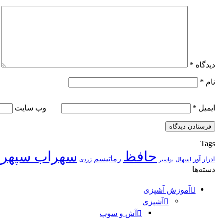
دیدگاه
*
نام
*
ایمیل
*
وب‌ سایت
Tags
حافظ
سهراب سپهر
رماتیسم
ادرار آور
اسهال
زردی
بواسیر
دسته‌ها
آموزش آشپزی
آشپزی
آش و سوپ