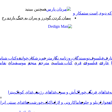
همچنین ببینید
 که دیوی است ستمکار و
بستن
پیمان کردن گودرز و پیران به جنگ یازده رخ
X
وایبر
فیس
دکمه
واتس
تلگرام
آپ
بوک
بازگشت
به
بالا
ارف
فیلسوف
نویسندگان
روزنامه نگار
مترجم
پزشکان
خواننده
کتاب شنا
عارف
فیلسوف
قرن
کتاب شناسی
مترجم
منجم
موسیقیدان
نقا
ه
غذاهای فرنگی
خوراک
آش و سوپ
غذاهای رژیمی
غذای کودک
پیتزا
اهخواران
پلو و چلو ها
ماکارونی و لازانیا
کباب
خورشت ها
غذای سنتی ایرا