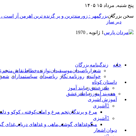
پنج شنبه, مرداد ۱۵ ۱۴۰۵
سخن بزرگان
بزرگمهر : زورمندترین و پر گزنده ترین اهرمن آز است ،
دیر ساز
1 ژانویه , 1970
خانه
زندگینامه بزرگان
شعرا
ریاضیدان
موسیقیدان
نوازنده
خطاط
نقاش
منجم
ع
خواننده
روزنامه نگار
ریاضیدان
سیاستمداران
شعرا
داستان کوتاه
طنز
عشق
زیبا
پند آموز
همه
پند آموز
زیبا
طنز
عشق
آموزش آشپزی
آشپزی
مرغ و پرندگان
تخم مرغ و املت
کوفته ، کوکو و دلم
آشپزی
میگو
غذاهای گوشتی
ماهی و غذاهای دریایی
غذای گی
دیوان اشعار