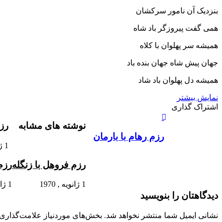
بنزدیک آن نامور سرکشان‏
همى گفت پیروزگر باد شاه
همیشه سر پهلوان با کلاه‏
جهان پیش شاه جهان بنده باد
همیشه دل پهلوان باد شاد
نمایش بیشتر
X
چاپ
فیس
واتس
تلگرام
لینکدین
اشتراک
اشتراک گذاری
آپ
بوک
گذاری
نوشته های مشابه
رزم
از
طریق
رزم رهام با بارمان
ایمیل
1 ژانویه , 1970
رزم فروهل با زنگله
رزم 
1 ژانویه , 1970
1 ژانویه , 1970
دیدگاهتان را بنویسید
نشانی ایمیل شما منتشر نخواهد شد.
بخش‌های موردنیاز علامت‌گذاری 