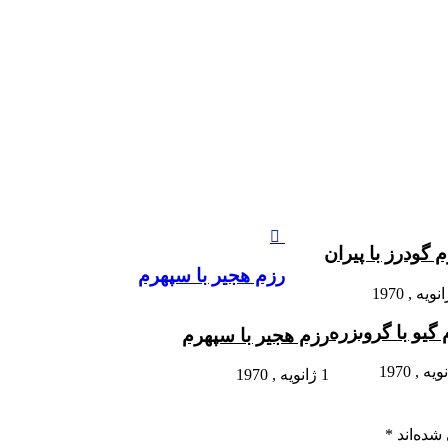
 گودرز با پیران
رزم هجير با سپهرم
گیو با گروى‏زره
رزم هجیر با سپهرم
1 ژانویه , 1970
شده‌اند
*