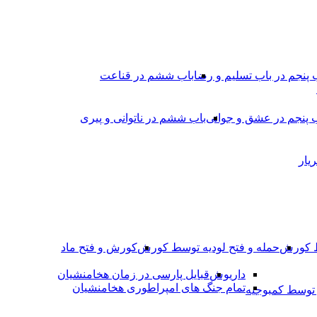
 پنجم در باب تسلیم و رضا
باب ششم در قناعت
 پنجم در عشق و جوانى
باب ششم در ناتوانى و پیرى
یار
ط کورش
حمله و فتح لودیه توسط کورش
کورش و فتح ماد
داریوش
قبایل پارسی در زمان هخامنشیان
تمام جنگ های امپراطوری هخامنشیان
وسط کمبوجیه