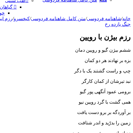
طب سنتی
گیاهان
خو
خانه
/
شاهنامه فردوسی
/
متن کامل شاهنامه فردوسی
/
کیخسرو
/
رزم اير
جنگ يازده رخ
رزم بیژن با رویین
ششم بیژن گیو و رویین دمان
بزه بر نهادند هر دو کمان‏
چپ و راست گشتند یک با دگر
نبد تیرشان از کمان کارگر
برومى عمود آنگهى پور گیو
همى گشت با گرد رویین نیو
بر آوردگه بر برو دست یافت
زمین را بدرّید و اندر شتافت‏