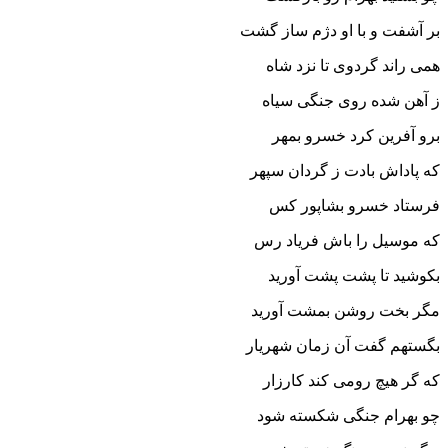
بر آشفت و با او دژم ساز گشت‏
همى راند گردوى تا نزد شاه
ز آهن شده روى جنگى سیاه‏
برو آفرین کرد خسرو بمهر
که پاداش بادت ز گردان سپهر
فرستاد خسرو بشاپور کس
که موسیل را باش فریاد رس‏
بکوشید تا پشت پشت آورید
مگر بخت روشن بمشت آورید
بگستهم گفت آن زمان شهریار
که گر هیچ رومى کند کارزار
چو بهرام جنگى شکسته شود