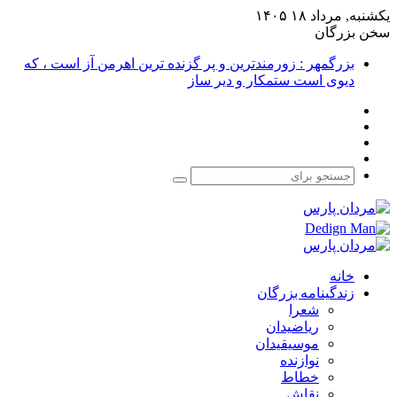
یکشنبه, مرداد ۱۸ ۱۴۰۵
سخن بزرگان
بزرگمهر : زورمندترین و پر گزنده ترین اهرمن آز است ، که
دیوی است ستمکار و دیر ساز
فیس
X
بوک
یوتیوب
اینستاگرام
جستجو
برای
خانه
زندگینامه بزرگان
شعرا
ریاضیدان
موسیقیدان
نوازنده
خطاط
نقاش