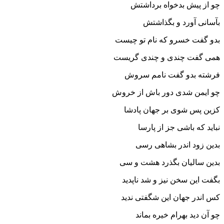
چو از پیش بدخواه برداشتش
بآسانى آورد و بگذاشتش‏
بدو گفت خسرو که نام تو چیست
همى گفت چندى و چندى گریست‏
فرشته بدو گفت نامم سروش
چو ایمن شدى دور باش از خروش‏
کزین پس شوى بر جهان پادشا
نباید که باشى جز از پارسا
بدین زود اندر بشاهى رسى
بدین سالیان بگذرد هشت و سى‏
بگفت این سخن نیز و شد ناپدید
کس اندر جهان این شگفتى ندید
چو آن دید بهرام خیره بماند