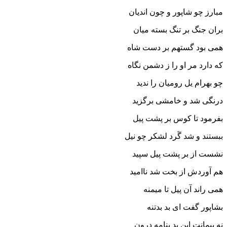
مبارز چو شاپور و چون اندیان
بران جنگ بر تنگ بسته میان‏
همى بود گستهم بر دست شاه
که دارد مر او را ز دشمن نگاه‏
چو بهرام یل رومیان را ندید
درنگى شد و خامشى برگزید
بفرمود تا کوس بر پشت پیل
ببستند و شد گَرد لشکر چو نیل‏
نشست از بر پشت پیل سپید
هم آوردش از بخت شد ناامید
همى راند آن پیل تا میمنه
بشاپور گفت اى بد بدتنه‏
نه پیمانت این بد بنامه درون