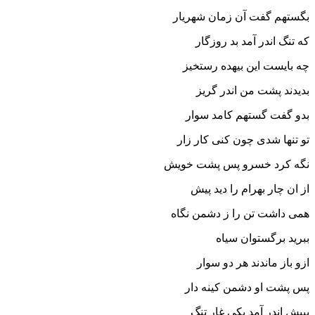
بگستهم گفت آن زمان شهریار
که تنگ اندر آمد بد روزگار
چه بایست این بیهده رستخیز
بدیدند پشت من اندر گریز
بدو گفت گستهم کامد سوار
تو تنها شدى چون کنى کار زار
نگه کرد خسرو پس پشت خویش
از ان چار بهرام را دید پیش‏
همى داشت تن را ز دشمن نگاه
ببرید برگستوان سیاه‏
ازو باز ماندند هر دو سوار
پس پشت او دشمن کینه دار
بپیش اندر آمد یکى غار تنگ