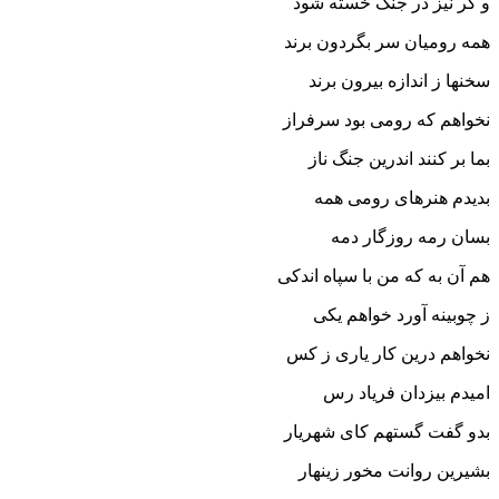
و گر نیز در جنگ خسته شود
همه رومیان سر بگردون برند
سخنها ز اندازه بیرون برند
نخواهم که رومى بود سرفراز
بما بر کنند اندرین جنگ ناز
بدیدم هنرهاى رومى همه
بسان رمه روزگار دمه‏
هم آن به که من با سپاه اندکى
ز چوبینه آورد خواهم یکى‏
نخواهم درین کار یارى ز کس
امیدم بیزدان فریاد رس‏
بدو گفت گستهم کاى شهریار
بشیرین روانت مخور زینهار