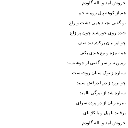
خروش آمد و ناله گاودم
هم از کوهه پیل رویینه خم‏
تو گفتى بجنبد همى دشت و راغ
شده روى خورشید چون پر زاغ‏
چو ایرانیان برکشیدند صف
همه نیزه و تیغ هندى بکف‏
زمین سربسر گفتى از جوشنست
ستاره ز نوک سنان روشنست‏
چو برزد ز دریا درفش سپید
ستاره شد از تیرگى ناامید
تبیره زنان از دو پرده سراى
برفتند با پیل و با کرّ ناى‏
خروش آمد و ناله گاودم