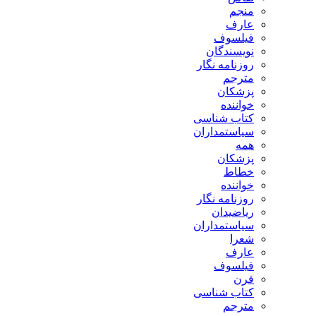
منجم
عارف
فیلسوف
نویسندگان
روزنامه نگار
مترجم
پزشکان
خواننده
کتاب شناسی
سیاستمداران
همه
پزشکان
خطاط
خواننده
روزنامه نگار
ریاضیدان
سیاستمداران
شعرا
عارف
فیلسوف
قرن
کتاب شناسی
مترجم