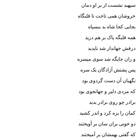
سپهبد نشست از بر او دمان‏
خروشان همى تاخت تا قلبگاه
بجایى کجا شاه بد بى‏سپاه‏
همه قلبگه پاک بر هم درید
درفش جهاندار شد ناپدید
و زان جایگه شد سوى میسره
پس پشتش آزادگان یک سره‏
نگهبان آن دست گردوى بود
که مردى دلیر و جهانجوى بود
برادر چو روى برادر بدید
کمان را بزه کرد و اندر کشید
دو خونى بران سان بر آویختند
که گفتى بهمشان بر آمیختند