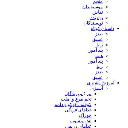
منجم
موسیقیدان
نقاش
نوازنده
نویسندگان
داستان کوتاه
طنز
عشق
زیبا
پند آموز
همه
پند آموز
زیبا
طنز
عشق
آموزش آشپزی
آشپزی
مرغ و پرندگان
تخم مرغ و املت
کوفته ، کوکو و دلمه
غذاهای فرنگی
خوراک
آش و سوپ
غذاهای رژیمی