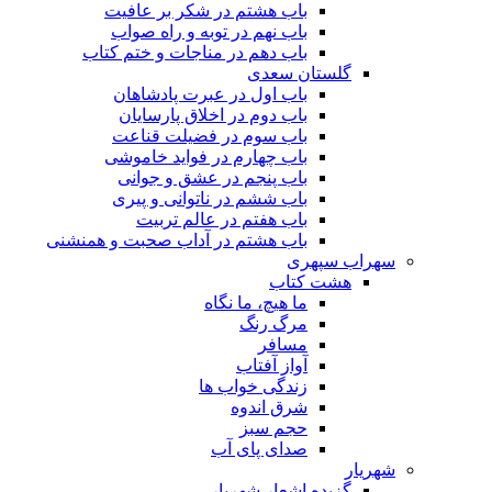
باب هشتم در شکر بر عافیت
باب نهم در توبه و راه صواب
باب دهم در مناجات و ختم کتاب
گلستان سعدی
باب اول در عبرت پادشاهان
باب دوم در اخلاق پارسایان
باب سوم در فضیلت قناعت
باب چهارم در فواید خاموشى
باب پنجم در عشق و جوانى
باب ششم در ناتوانى و پیرى
باب هفتم در عالم تربیت
باب هشتم در آداب صحبت و همنشنى
سهراب سپهری
هشت کتاب
ما هیچ، ما نگاه
مرگ رنگ
مسافر
آواز آفتاب
زندگی خواب ها
شرق اندوه
حجم سبز
صدای پای آب
شهریار
گزیده اشعار شهریار