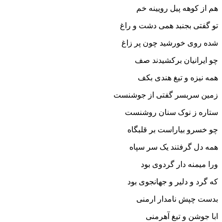
هم از کوهه پیل رویینه خم‏
تو گفتى بجنبد همى دشت و راغ
شده روى خورشید چون پر زاغ‏
چو ایرانیان برکشیدند صف
همه نیزه و تیغ هندى بکف‏
زمین سربسر گفتى از جوشنست
ستاره ز نوک سنان روشنست‏
چو خسرو بیاراست بر قلبگاه
همه دل گرفتند یک سر سپاه‏
ورا میمنه دار گردوى بود
که گرد و دلیر و جهانجوى بود
بدست چپش نامدار ارمنى
ابا جوشن و تیغ آهرمنى‏