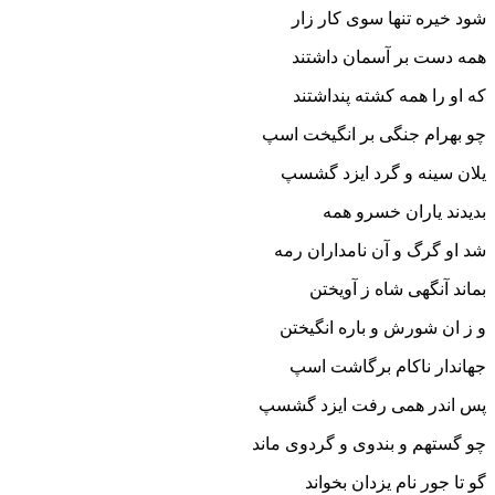
شود خیره تنها سوى کار زار
همه دست بر آسمان داشتند
که او را همه کشته پنداشتند
چو بهرام جنگى بر انگیخت اسپ
یلان سینه و گرد ایزد گشسپ‏
بدیدند یاران خسرو همه
شد او گرگ و آن نامداران رمه‏
بماند آنگهى شاه ز آویختن
و ز ان شورش و باره انگیختن‏
جهاندار ناکام برگاشت اسپ
پس اندر همى رفت ایزد گشسپ‏
چو گستهم و بندوى و گردوى ماند
گو تا جور نام یزدان بخواند