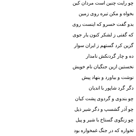
چو رایت چنین است مردان کین
بخواه و مکن تیره روى زمین‏
بدو گفت خسرو که اینست روى
که گفتى ز لشکر کنون یار جوى‏
گزین کرد گستهم ز ایران سوار
ده و چار گردنکش نامدار
نخستین ازین جنگیان نام خویش
نوشت و بیاورد و بنهاد پیش‏
دگر گرد شاپور با اندیان
چو بندوى و گردوى پشت کیان‏
چو آذر گشسپ و دگر شیر ذیل
چو زنگوى گستاخ با شیر و پیل‏
تخواره که در جنگ غمخواره بود