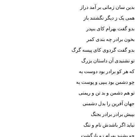
بدین سان زمانى بر آمد دراز
همى یک ز دیگر نگشتند باز
بدو گفت بهرام کاى بى‏پدر
بخون برادر چه بندى کمر
بدو گفت گردوى کاى پیسه گرگ
تو نشنیدى آن داستان بزرگ‏
که هر کو برادر بود دوست به
چو دشمن بود بى‏پى و پوست به‏
تو هم دشمن و بد تن و ریمنى
جهان آفرین را بدل دشمنى‏
بپیش برادر برادر بجنگ
نیاید اگر باشدش نام و ننگ‏
چو بشنید بهرام زو بازگشت