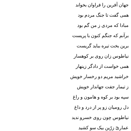
جهان آفرین را فراوان بخواند
همى گفت تا جنگ مردم بود
مبادا که مردى ز من گم بود
برآنم که جنگم کنون با پریست
برین بخت تیره بباید گریست‏
نیاطوس زان روى بر کوهسار
همى خواست از دادگر زینهار
خراشید مریم دو رخسار خویش
ز تیمار جفت جهاندار خویش‏
سپه بود بر کوه و هامون و راغ
دل رومیان زو پر از درد و داغ‏
نیاطوس چون روى خسرو ندید
عمارىّ زرّین بیک سو کشید