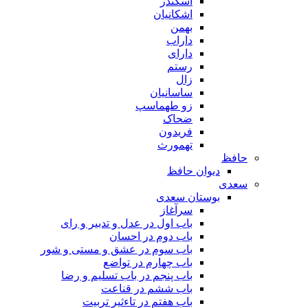
اسکندر
اشکانیان
بهمن
داراب
دارای
رستم
زال
ساسانیان
زو طهماسپ‏
ضحاک
فریدون
تهمورث
حافظ
دیوان حافظ
سعدی
بوستان سعدی
سرآغاز
باب اول در عدل و تدبیر و رای
باب دوم در احسان
باب سوم در عشق و مستی و شور
باب چهارم در تواضع
باب پنجم در باب تسلیم و رضا
باب ششم در قناعت
باب هفتم در تاءثیر تربیت