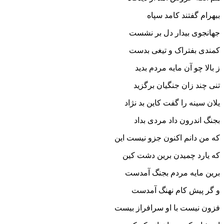
ببهرام گفتند کامد سپاه‏
جهانجوى بیدار دل بر نشست
کمندى بفتراک و تیغى بدست‏
ز بالا چو آن مایه مردم بدید
تنى چند زان جنگیان برگزید
یلان سینه را گفت کاین بد نژاد
بجنگ اندرون داد مردى بداد
که من دانم اکنون جزو نیست این
که یارد چمیدن برین دشت کین‏
برین مایه مردم بجنگ آمدست
و گر پیش کام نهنگ آمدست‏
فزون نیست با او سرافراز بیست