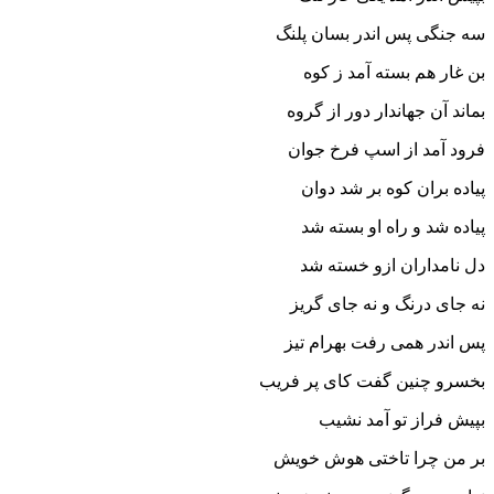
سه جنگى پس اندر بسان پلنگ‏
بن غار هم بسته آمد ز کوه
بماند آن جهاندار دور از گروه‏
فرود آمد از اسپ فرخ جوان
پیاده بران کوه بر شد دوان‏
پیاده شد و راه او بسته شد
دل نامداران ازو خسته شد
نه جاى درنگ و نه جاى گریز
پس اندر همى رفت بهرام تیز
بخسرو چنین گفت کاى پر فریب
بپیش فراز تو آمد نشیب‏
بر من چرا تاختى هوش خویش