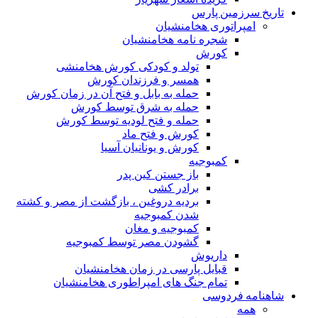
تاریخ سرزمین پارس
امپراتوری هخامنشیان
شجره نامه هخامنشیان
کورش
تولد و کودکی کورش هخامنشی
همسر و فرزندان کورش
حمله به بابل و فتح آن در زمان کورش
حمله به شرق توسط کورش
حمله و فتح لودیه توسط کورش
کورش و فتح ماد
کورش و یونانیان آسیا
کمبوجیه
باز جستن کین پدر
برادر کشی
بردیه دروغین ، بازگشت از مصر و کشته
شدن کمبوجیه
کمبوجیه و مغان
گشودن مصر توسط کمبوجیه
داریوش
قبایل پارسی در زمان هخامنشیان
تمام جنگ های امپراطوری هخامنشیان
شاهنامه فردوسی
همه