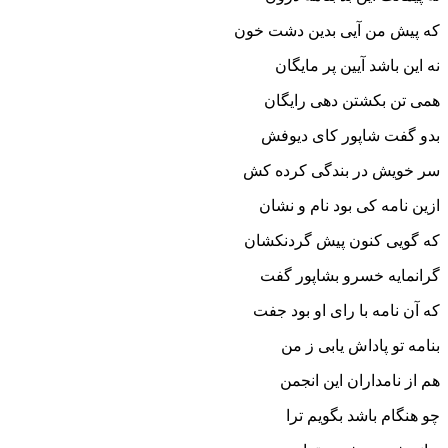
که پیش من آیى بدین دشت خون‏
نه این باشد آیین پر مایگان
همى تن بکشتن دهى رایگان‏
بدو گفت شاپور کاى دیوفش
سر خویش در بندگى کرده کش‏
ازین نامه کى بود نام و نشان
که گویى کنون پیش گردنکشان‏
گرانمایه خسرو بشاپور گفت
که آن نامه با راى او بود جفت‏
بنامه تو پاداش یابى ز من
هم از نامداران این انجمن‏
چو هنگام باشد بگویم ترا