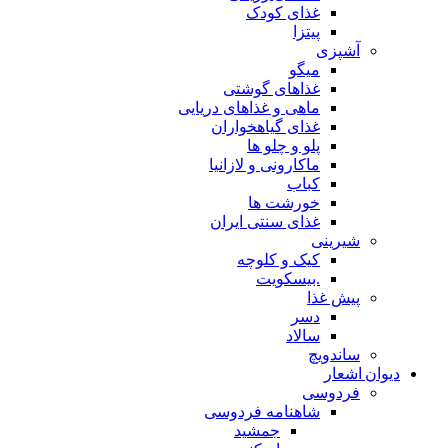
غذای کودک
پیتزا
آشپزی
میگو
غذاهای گوشتی
ماهی و غذاهای دریایی
غذای گیاهخواران
پلو و چلو ها
ماکارونی و لازانیا
کباب
خورشت ها
غذای سنتی ایران
شیرینی
کیک و کلوچه
.بیسکویت
پیش غذا
دسر
سالاد
ساندویچ
دیوان اشعار
فردوسی
شاهنامه فردوسی
جمشید