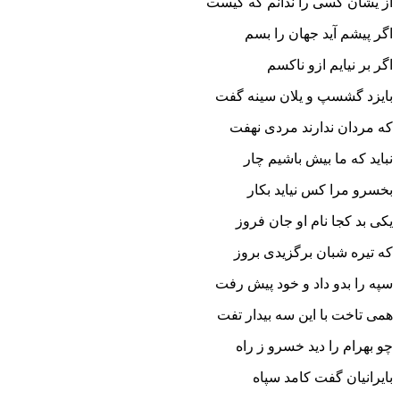
از یشان کسى را ندانم که کیست‏
اگر پیشم آید جهان را بسم
اگر بر نیایم ازو ناکسم‏
بایزد گشسپ و یلان سینه گفت
که مردان ندارند مردى نهفت‏
نباید که ما بیش باشیم چار
بخسرو مرا کس نیاید بکار
یکى بد کجا نام او جان فروز
که تیره شبان برگزیدى بروز
سپه را بدو داد و خود پیش رفت
همى تاخت با این سه بیدار تفت‏
چو بهرام را دید خسرو ز راه
بایرانیان گفت کامد سپاه‏