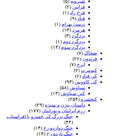
شیرویه
(۵)
فرایین
(۲)
فرخ زاد
(۱)
قباد
(۹)
نرسئ بهرام‏
(۱)
هرمزد
(۱۳)
یزدگرد
(۳)
یزدگرد دوم
(۱)
یزدگرد سوم
(۱۴)
ضحاک
(۷)
فریدون
(۲۶)
ایرج
(۷)
کیومرث
(۲)
کی قباد
(۶)
کی کاووس
(۹۳)
سیاوش
(۵۸)
کین سیاوش
(۱۳)
کیخسرو
(۲۵۴)
داستان بیژن و منیژه
(۲۹)
رزم ایرانیان و تورانیان
(۱۷۷)
جنگ بزرگ کی خسرو با افراسیاب
(۴۴)
جنگ دوازده رخ
(۱۴)
جنگ یازده رخ
(۱۴)