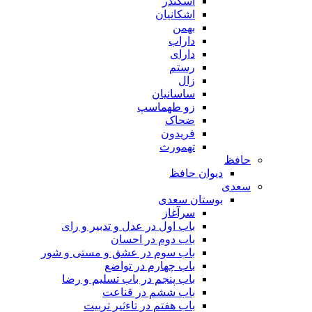
اسکندر
اشکانیان
بهمن
داراب
دارای
رستم
زال
ساسانیان
زو طهماسپ‏
ضحاک
فریدون
تهمورث
حافظ
دیوان حافظ
سعدی
بوستان سعدی
سرآغاز
باب اول در عدل و تدبیر و رای
باب دوم در احسان
باب سوم در عشق و مستی و شور
باب چهارم در تواضع
باب پنجم در باب تسلیم و رضا
باب ششم در قناعت
باب هفتم در تاءثیر تربیت