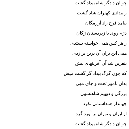
چو آن دادگر شاه بیداد گشت
ز بیدادى کهتران شاد گشت‏
بیامد فرخ زاد آزرمگان
دژم روى با زیردستان ژکان‏
ز هر کس همى خواسته بستدى
همى این بران آن برین بر زدى‏
بنفرین شد آن آفرینهاى پیش
که چون گرگ بیداد گر گشت میش‏
بدان نامور تخت و جاى مهى
بزرگى و دیهیم شاهنشهى‏
جهاندار همداستانى نکرد
از ایران و توران بر آورد گرد
چو آن دادگر شاه بیداد گشت