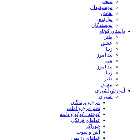
منجم
موسیقیدان
نقاش
نوازنده
نویسندگان
داستان کوتاه
طنز
عشق
زیبا
پند آموز
همه
پند آموز
زیبا
طنز
عشق
آموزش آشپزی
آشپزی
مرغ و پرندگان
تخم مرغ و املت
کوفته ، کوکو و دلمه
غذاهای فرنگی
خوراک
آش و سوپ
غذاهای رژیمی