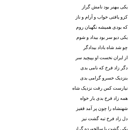
یکى بى‏هنر بود نامش گراز
کزو یافتى خواب و آرام و ناز
که بودى همیشه نگهبان روم
یکى دیو سر بود بیداد و شوم‏
چو شد شاه باداد بیدادگر
از ایران نخست او بپیچید سر
دگر زاد فرخ که نامى بدى
بنزدیک خسرو گرامى بدى‏
نیارست کس رفت نزدیک شاه
همه زاد فرخ بدى بار خواه‏
شهنشاه را چون پر آمد قفیز
دل زاد فرخ تبه گشت نیز
یکى گشت با سالخورده گراز