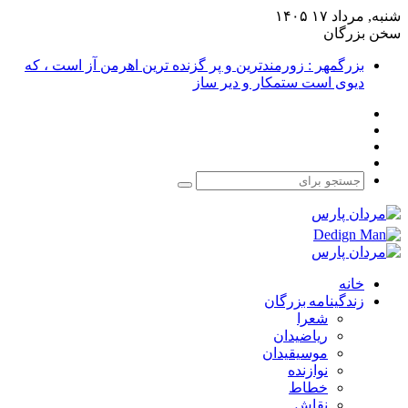
شنبه, مرداد ۱۷ ۱۴۰۵
سخن بزرگان
بزرگمهر : زورمندترین و پر گزنده ترین اهرمن آز است ، که
دیوی است ستمکار و دیر ساز
فیس
X
بوک
یوتیوب
اینستاگرام
جستجو
برای
خانه
زندگینامه بزرگان
شعرا
ریاضیدان
موسیقیدان
نوازنده
خطاط
نقاش