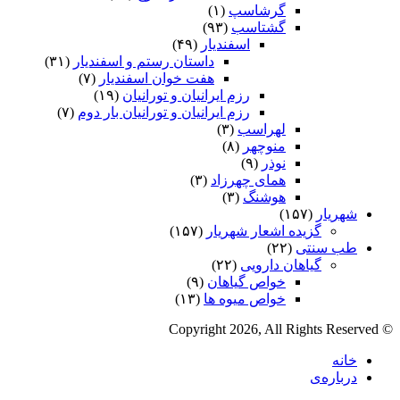
گرشاسپ
(۱)
گشتاسب
(۹۳)
اسفندیار
(۴۹)
داستان رستم و اسفندیار
(۳۱)
هفت خوان اسفندیار
(۷)
رزم ایرانیان و تورانیان
(۱۹)
رزم ایرانیان و تورانیان بار دوم
(۷)
لهراسب
(۳)
منوچهر
(۸)
نوذر
(۹)
هماى چهرزاد
(۳)
هوشنگ
(۳)
شهریار
(۱۵۷)
گزیده اشعار شهریار
(۱۵۷)
طب سنتی
(۲۲)
گیاهان دارویی
(۲۲)
خواص گیاهان
(۹)
خواص میوه ها
(۱۳)
© Copyright 2026, All Rights Reserved
خانه
درباره‌ی