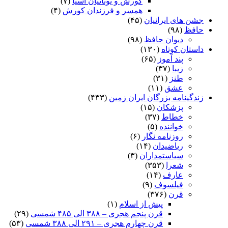
کورش و یونانیان آسیا
(۷)
همسر و فرزندان کورش
(۴)
جشن های ایرانیان
(۴۵)
حافظ
(۹۸)
دیوان حافظ
(۹۸)
داستان کوتاه
(۱۳۰)
پند آموز
(۶۵)
زیبا
(۳۷)
طنز
(۳۱)
عشق
(۱۱)
زندگینامه بزرگان ایران زمین
(۴۳۳)
پزشکان
(۱۵)
خطاط
(۳۷)
خواننده
(۵)
روزنامه نگار
(۶)
ریاضیدان
(۱۴)
سیاستمداران
(۳)
شعرا
(۳۵۳)
عارف
(۱۴)
فیلسوف
(۹)
قرن
(۳۷۶)
پیش از اسلام
(۱)
قرن پنجم هجری – ۳۸۸ الی ۴۸۵ شمسی
(۲۹)
قرن چهارم هجری – ۲۹۱ الی ۳۸۸ شمسی
(۵۳)