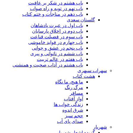
باب هشتم در شکر بر عافیت
باب نهم در توبه و راه صواب
باب دهم در مناجات و ختم کتاب
گلستان سعدی
باب اول در عبرت پادشاهان
باب دوم در اخلاق پارسایان
باب سوم در فضیلت قناعت
باب چهارم در فواید خاموشى
باب پنجم در عشق و جوانى
باب ششم در ناتوانى و پیرى
باب هفتم در عالم تربیت
باب هشتم در آداب صحبت و همنشنى
سهراب سپهری
هشت کتاب
ما هیچ، ما نگاه
مرگ رنگ
مسافر
آواز آفتاب
زندگی خواب ها
شرق اندوه
حجم سبز
صدای پای آب
شهریار
گزیده اشعار شهریار