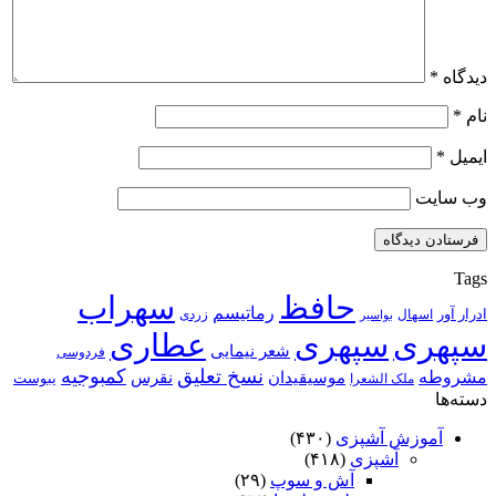
دیدگاه
*
نام
*
ایمیل
*
وب‌ سایت
Tags
حافظ
سهراب
رماتیسم
ادرار آور
اسهال
زردی
بواسیر
سپهری
سپهری
عطاری
شعر نیمایی
فردوسی
نسخ تعلیق
کمبوجیه
مشروطه
موسیقیدان
نقرس
یبوست
ملک الشعرا
دسته‌ها
آموزش آشپزی
(۴۳۰)
آشپزی
(۴۱۸)
آش و سوپ
(۲۹)