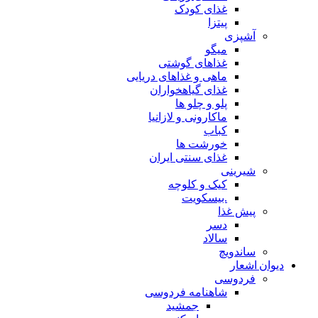
غذای کودک
پیتزا
آشپزی
میگو
غذاهای گوشتی
ماهی و غذاهای دریایی
غذای گیاهخواران
پلو و چلو ها
ماکارونی و لازانیا
کباب
خورشت ها
غذای سنتی ایران
شیرینی
کیک و کلوچه
.بیسکویت
پیش غذا
دسر
سالاد
ساندویچ
دیوان اشعار
فردوسی
شاهنامه فردوسی
جمشید