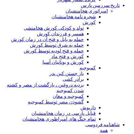
تاریخ سرزمین پارس
امپراتوری هخامنشیان
شجره نامه هخامنشیان
کورش
تولد و کودکی کورش هخامنشی
همسر و فرزندان کورش
حمله به بابل و فتح آن در زمان کورش
حمله به شرق توسط کورش
حمله و فتح لودیه توسط کورش
کورش و فتح ماد
کورش و یونانیان آسیا
کمبوجیه
باز جستن کین پدر
برادر کشی
بردیه دروغین ، بازگشت از مصر و کشته
شدن کمبوجیه
کمبوجیه و مغان
گشودن مصر توسط کمبوجیه
داریوش
قبایل پارسی در زمان هخامنشیان
تمام جنگ های امپراطوری هخامنشیان
شاهنامه فردوسی
همه