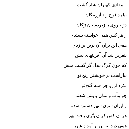
ز بیدادى کهتران شاد گشت‏
بیامد فرخ زاد آزرمگان
دژم روى با زیردستان ژکان‏
ز هر کس همى خواسته بستدى
همى این بران آن برین بر زدى‏
بنفرین شد آن آفرینهاى پیش
که چون گرگ بیداد گر گشت میش‏
بیاراست بر خویشتن رنج نو
نکرد آرزو جز همه گنج نو
چو بى‏آب و بى‏نان و بى‏تن شدند
ز ایران سوى شهر دشمن شدند
هر آن کس کزان بتّرى یافت بهر
همى دود نفرین بر آمد ز شهر