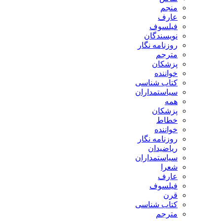
منجم
عارف
فیلسوف
نویسندگان
روزنامه نگار
مترجم
پزشکان
خواننده
کتاب شناسی
سیاستمداران
همه
پزشکان
خطاط
خواننده
روزنامه نگار
ریاضیدان
سیاستمداران
شعرا
عارف
فیلسوف
قرن
کتاب شناسی
مترجم