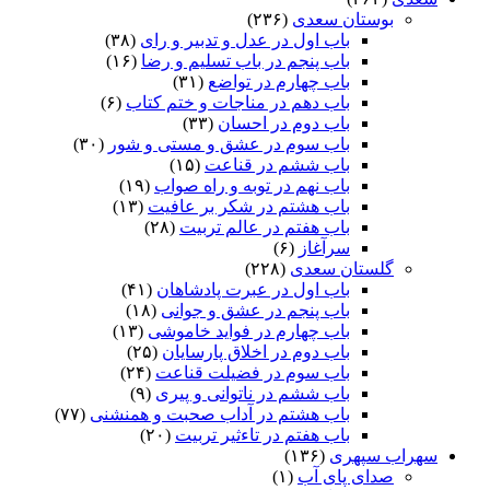
بوستان سعدی
(۲۳۶)
باب اول در عدل و تدبیر و رای
(۳۸)
باب پنجم در باب تسلیم و رضا
(۱۶)
باب چهارم در تواضع
(۳۱)
باب دهم در مناجات و ختم کتاب
(۶)
باب دوم در احسان
(۳۳)
باب سوم در عشق و مستی و شور
(۳۰)
باب ششم در قناعت
(۱۵)
باب نهم در توبه و راه صواب
(۱۹)
باب هشتم در شکر بر عافیت
(۱۳)
باب هفتم در عالم تربیت
(۲۸)
سرآغاز
(۶)
گلستان سعدی
(۲۲۸)
باب اول در عبرت پادشاهان
(۴۱)
باب پنجم در عشق و جوانى
(۱۸)
باب چهارم در فواید خاموشى
(۱۳)
باب دوم در اخلاق پارسایان
(۲۵)
باب سوم در فضیلت قناعت
(۲۴)
باب ششم در ناتوانى و پیرى
(۹)
باب هشتم در آداب صحبت و همنشنى
(۷۷)
باب هفتم در تاءثیر تربیت
(۲۰)
سهراب سپهری
(۱۳۶)
صدای پای آب
(۱)