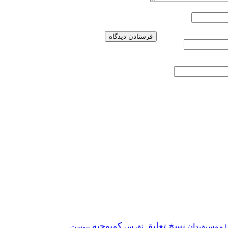
نسخ تعلیق
کمبوجیه
موسیقیدان
نقرس
یبوست
ا