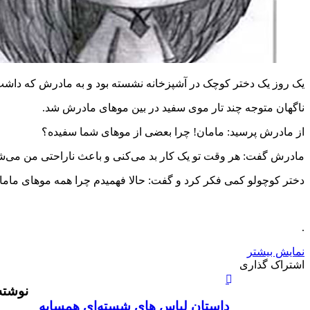
یک روز یک دختر کوچک در آشپزخانه نشسته بود و به مادرش که داشت
ناگهان متوجه چند تار موى سفید در بین موهاى مادرش شد.
از مادرش پرسید: مامان! چرا بعضى از موهاى شما سفیده؟
مادرش گفت: هر وقت تو یک کار بد مى‌کنى و باعث ناراحتى من مى‌ش
دختر کوچولو کمى فکر کرد و گفت: حالا فهمیدم چرا همه موهاى مام
.
نمایش بیشتر
X
چاپ
فیس
واتس
تلگرام
لینکدین
اشتراک
اشتراک گذاری
آپ
بوک
گذاری
نوشته
از
طریق
داستان لباس های شسته‌ای همسایه