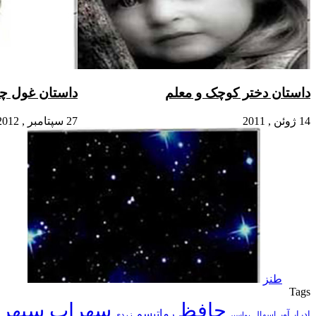
داستان دختر کوچک و معلم
داستان غول چر
14 ژوئن , 2011
27 سپتامبر , 2012
طنز
Tags
حافظ
سهراب سپهر
رماتیسم
ادرار آور
اسهال
زردی
بواسیر