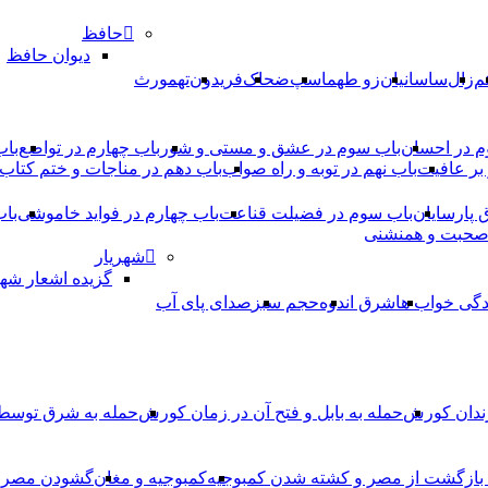
حافظ
دیوان حافظ
م
زال
ساسانیان
زو طهماسپ‏
ضحاک
فریدون
تهمورث
م در احسان
باب سوم در عشق و مستی و شور
باب چهارم در تواضع
باب
بر عافیت
باب نهم در توبه و راه صواب
باب دهم در مناجات و ختم کتاب
ق پارسایان
باب سوم در فضیلت قناعت
باب چهارم در فواید خاموشى
باب
 صحبت و همنشنى
شهریار
گزیده اشعار شهر
دگی خواب ها
شرق اندوه
حجم سبز
صدای پای آب
ندان کورش
حمله به بابل و فتح آن در زمان کورش
حمله به شرق توس
، بازگشت از مصر و کشته شدن کمبوجیه
کمبوجیه و مغان
گشودن مصر ت