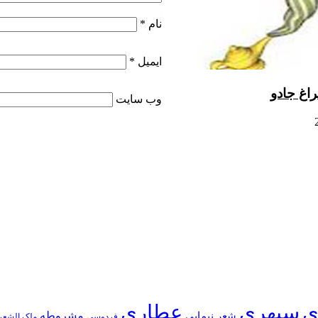
نام
*
ایمیل
*
اغ جادو
وب‌ سایت
ی
سپهری
عطاری
شعر نیمایی
مشروطه
فردوسی
ملک الشعر