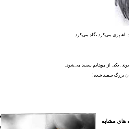
 آشپزى مى‌کرد نگاه مى‌کرد.
وی، یکى از موهایم سفید مى‌شود.
ان بزرگ سفید شده!
د
 های مشابه
ن