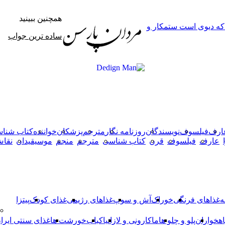
همچنین ببینید
 که دیوی است ستمکار و
بستن
ساده ترین جواب
X
وایبر
فیس
دکمه
واتس
تلگرام
آپ
بوک
بازگشت
به
بالا
ارف
فیلسوف
نویسندگان
روزنامه نگار
مترجم
پزشکان
خواننده
کتاب شنا
عارف
فیلسوف
قرن
کتاب شناسی
مترجم
منجم
موسیقیدان
نقا
ه
غذاهای فرنگی
خوراک
آش و سوپ
غذاهای رژیمی
غذای کودک
پیتزا
اهخواران
پلو و چلو ها
ماکارونی و لازانیا
کباب
خورشت ها
غذای سنتی ایرا