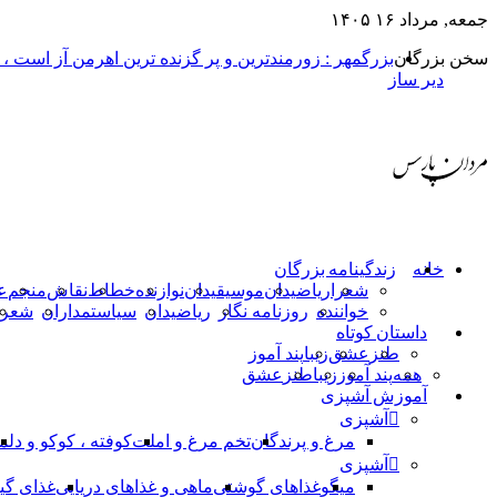
جمعه, مرداد ۱۶ ۱۴۰۵
سخن بزرگان
بزرگمهر : زورمندترین و پر گزنده ترین اهرمن آز است ،
دیر ساز
خانه
زندگینامه بزرگان
شعرا
ریاضیدان
موسیقیدان
نوازنده
خطاط
نقاش
منجم
ع
خواننده
روزنامه نگار
ریاضیدان
سیاستمداران
شعرا
داستان کوتاه
طنز
عشق
زیبا
پند آموز
همه
پند آموز
زیبا
طنز
عشق
آموزش آشپزی
آشپزی
مرغ و پرندگان
تخم مرغ و املت
کوفته ، کوکو و دلم
آشپزی
میگو
غذاهای گوشتی
ماهی و غذاهای دریایی
غذای گی