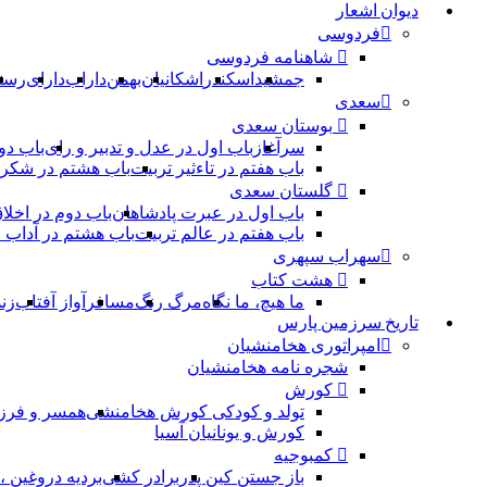
دیوان اشعار
فردوسی
شاهنامه فردوسی
جمشید
اسکندر
اشکانیان
بهمن
داراب
دارای
رست
سعدی
بوستان سعدی
سرآغاز
باب اول در عدل و تدبیر و رای
باب دو
باب هفتم در تاءثیر تربیت
باب هشتم در شکر 
گلستان سعدی
باب اول در عبرت پادشاهان
باب دوم در اخلا
باب هفتم در عالم تربیت
باب هشتم در آداب
سهراب سپهری
هشت کتاب
ما هیچ، ما نگاه
مرگ رنگ
مسافر
آواز آفتاب
زن
تاریخ سرزمین پارس
امپراتوری هخامنشیان
شجره نامه هخامنشیان
کورش
تولد و کودکی کورش هخامنشی
همسر و فرز
کورش و یونانیان آسیا
کمبوجیه
باز جستن کین پدر
برادر کشی
بردیه دروغین 