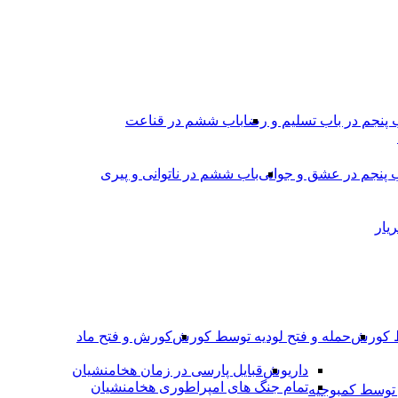
 پنجم در باب تسلیم و رضا
باب ششم در قناعت
 پنجم در عشق و جوانى
باب ششم در ناتوانى و پیرى
یار
ط کورش
حمله و فتح لودیه توسط کورش
کورش و فتح ماد
داریوش
قبایل پارسی در زمان هخامنشیان
تمام جنگ های امپراطوری هخامنشیان
وسط کمبوجیه