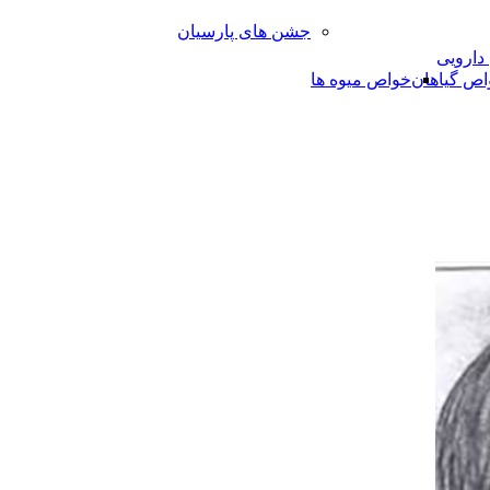
جشن های پارسیان
 دارویی
اص گیاهان
خواص میوه ها