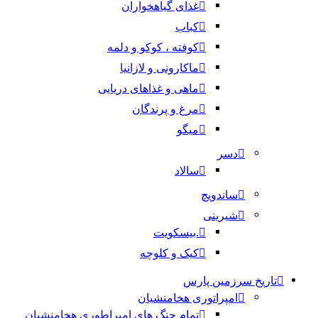
غذای گیاهخواران
کباب
کوفته ، کوکو و دلمه
ماکارونی و لازانیا
ماهی و غذاهای دریایی
مرغ و پرندگان
میگو
دسر
سالاد
ساندویچ
شیرینی
.بیسکویت
کیک و کلوچه
تاریخ سرزمین پارس
امپراتوری هخامنشیان
تمام جنگ های امپراطوری هخامنشیان