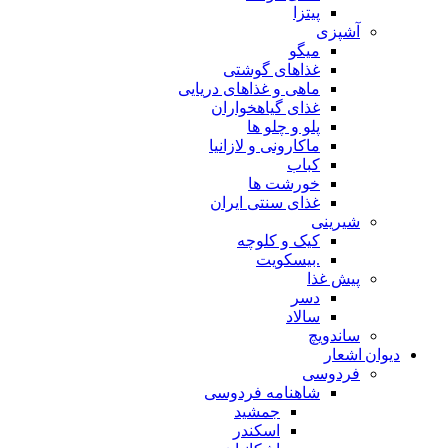
پیتزا
آشپزی
میگو
غذاهای گوشتی
ماهی و غذاهای دریایی
غذای گیاهخواران
پلو و چلو ها
ماکارونی و لازانیا
کباب
خورشت ها
غذای سنتی ایران
شیرینی
کیک و کلوچه
.بیسکویت
پیش غذا
دسر
سالاد
ساندویچ
دیوان اشعار
فردوسی
شاهنامه فردوسی
جمشید
اسکندر