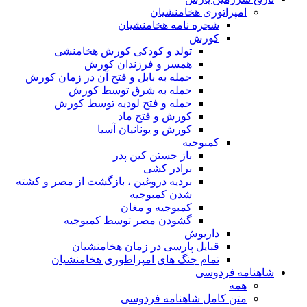
امپراتوری هخامنشیان
شجره نامه هخامنشیان
کورش
تولد و کودکی کورش هخامنشی
همسر و فرزندان کورش
حمله به بابل و فتح آن در زمان کورش
حمله به شرق توسط کورش
حمله و فتح لودیه توسط کورش
کورش و فتح ماد
کورش و یونانیان آسیا
کمبوجیه
باز جستن کین پدر
برادر کشی
بردیه دروغین ، بازگشت از مصر و کشته
شدن کمبوجیه
کمبوجیه و مغان
گشودن مصر توسط کمبوجیه
داریوش
قبایل پارسی در زمان هخامنشیان
تمام جنگ های امپراطوری هخامنشیان
شاهنامه فردوسی
همه
متن کامل شاهنامه فردوسی