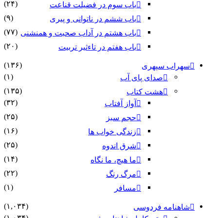
(۲۴)
باب سوم در فضیلت قناعت
(۹)
باب ششم در ناتوانى و پیرى
(۷۷)
باب هشتم در آداب صحبت و همنشنى
(۲۰)
باب هفتم در تاءثیر تربیت
(۱۳۶)
سهراب سپهری
(۱)
صدای پای آب
(۱۳۵)
هشت کتاب
(۳۲)
آواز آفتاب
(۲۵)
حجم سبز
(۱۶)
زندگی خواب ها
(۲۵)
شرق اندوه
(۱۴)
ما هیچ، ما نگاه
(۲۲)
مرگ رنگ
(۱)
مسافر
(۱,۰۳۴)
شاهنامه فردوسی
(۱,۰۳۴)