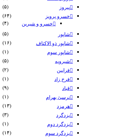
(۵)
پیروز
(۶۴)
خسرو پرویز
(۴)
خسرو و شیرین
(۵)
شاپور
(۱۶)
شاپور ذو الاکتاف
(۱)
شاپور سوم‏
(۵)
شیرویه
(۲)
فرایین
(۱)
فرخ زاد
(۹)
قباد
(۱)
نرسئ بهرام‏
(۱۳)
هرمزد
(۳)
یزدگرد
(۱)
یزدگرد دوم
(۱۴)
یزدگرد سوم