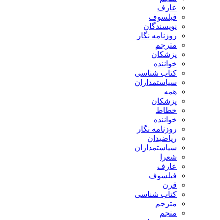
عارف
فیلسوف
نویسندگان
روزنامه نگار
مترجم
پزشکان
خواننده
کتاب شناسی
سیاستمداران
همه
پزشکان
خطاط
خواننده
روزنامه نگار
ریاضیدان
سیاستمداران
شعرا
عارف
فیلسوف
قرن
کتاب شناسی
مترجم
منجم