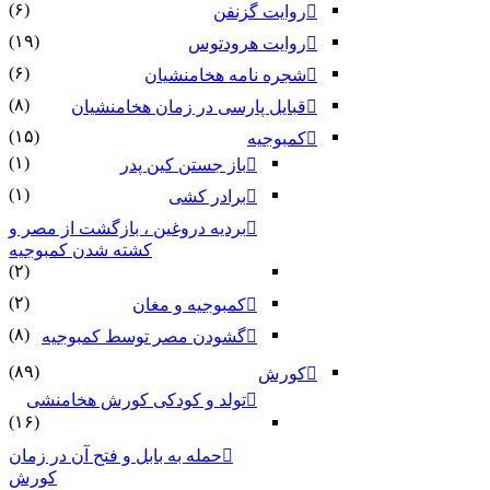
(۶)
روایت گزنفن
(۱۹)
روایت هرودتوس
(۶)
شجره نامه هخامنشیان
(۸)
قبایل پارسی در زمان هخامنشیان
(۱۵)
کمبوجیه
(۱)
باز جستن کین پدر
(۱)
برادر کشی
بردیه دروغین ، بازگشت از مصر و
کشته شدن کمبوجیه
(۲)
(۲)
کمبوجیه و مغان
(۸)
گشودن مصر توسط کمبوجیه
(۸۹)
کورش
تولد و کودکی کورش هخامنشی
(۱۶)
حمله به بابل و فتح آن در زمان
کورش