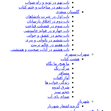
باب نهم در توبه و راه صواب
باب دهم در مناجات و ختم کتاب
گلستان سعدی
باب اول در عبرت پادشاهان
باب دوم در اخلاق پارسایان
باب سوم در فضیلت قناعت
باب چهارم در فواید خاموشى
باب پنجم در عشق و جوانى
باب ششم در ناتوانى و پیرى
باب هفتم در عالم تربیت
باب هشتم در آداب صحبت و همنشنى
سهراب سپهری
هشت کتاب
ما هیچ، ما نگاه
مرگ رنگ
مسافر
آواز آفتاب
زندگی خواب ها
شرق اندوه
حجم سبز
صدای پای آب
شهریار
گزیده اشعار شهریار
تاریخ سرزمین پارس