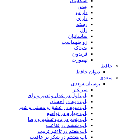
اشکانیان
بهمن
داراب
دارای
رستم
زال
ساسانیان
زو طهماسپ‏
ضحاک
فریدون
تهمورث
حافظ
دیوان حافظ
سعدی
بوستان سعدی
سرآغاز
باب اول در عدل و تدبیر و رای
باب دوم در احسان
باب سوم در عشق و مستی و شور
باب چهارم در تواضع
باب پنجم در باب تسلیم و رضا
باب ششم در قناعت
باب هفتم در تاءثیر تربیت
باب هشتم در شکر بر عافیت