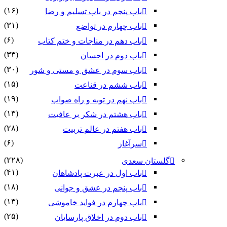
(۱۶)
باب پنجم در باب تسلیم و رضا
(۳۱)
باب چهارم در تواضع
(۶)
باب دهم در مناجات و ختم کتاب
(۳۳)
باب دوم در احسان
(۳۰)
باب سوم در عشق و مستی و شور
(۱۵)
باب ششم در قناعت
(۱۹)
باب نهم در توبه و راه صواب
(۱۳)
باب هشتم در شکر بر عافیت
(۲۸)
باب هفتم در عالم تربیت
(۶)
سرآغاز
(۲۲۸)
گلستان سعدی
(۴۱)
باب اول در عبرت پادشاهان
(۱۸)
باب پنجم در عشق و جوانى
(۱۳)
باب چهارم در فواید خاموشى
(۲۵)
باب دوم در اخلاق پارسایان