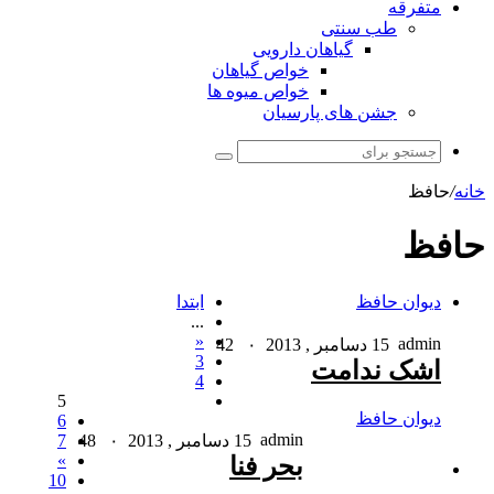
متفرقه
طب سنتی
گیاهان دارویی
خواص گیاهان
خواص میوه ها
جشن های پارسیان
جستجو
برای
خانه
/
حافظ
حافظ
دیوان حافظ
ابتدا
...
«
admin
15 دسامبر , 2013
۰
42
3
اشک ندامت
4
5
دیوان حافظ
6
admin
15 دسامبر , 2013
۰
48
7
»
بحر فنا
10