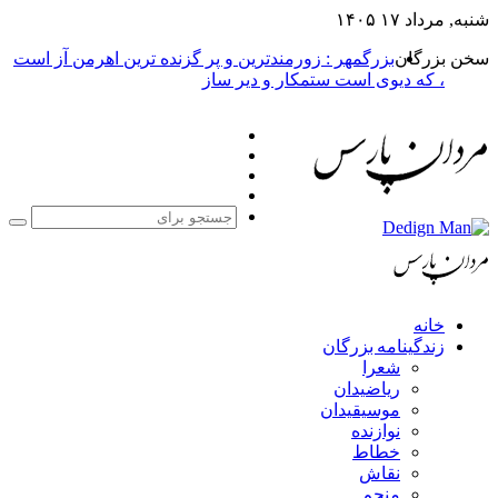
شنبه, مرداد ۱۷ ۱۴۰۵
سخن بزرگان
بزرگمهر : زورمندترین و پر گزنده ترین اهرمن آز است
، که دیوی است ستمکار و دیر ساز
فیس
X
بوک
یوتیوب
اینستاگرام
جست
برا
خانه
زندگینامه بزرگان
شعرا
ریاضیدان
موسیقیدان
نوازنده
خطاط
نقاش
منجم