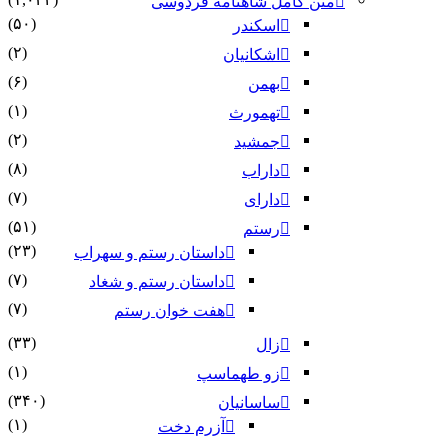
متن کامل شاهنامه فردوسی
(۵۰)
اسکندر
(۲)
اشکانیان
(۶)
بهمن
(۱)
تهمورث
(۲)
جمشید
(۸)
داراب
(۷)
دارای
(۵۱)
رستم
(۲۳)
داستان رستم و سهراب
(۷)
داستان رستم و شغاد
(۷)
هفت خوان رستم‏
(۳۳)
زال
(۱)
زو طهماسپ‏
(۳۴۰)
ساسانیان
(۱)
آزرم دخت