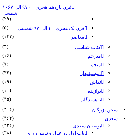
قرن یازدهم هجری – ۹۷۰ الی ۱۰۶۷
شمسی
(۲۹)
(۵)
قرن یک هجری – ۱ الی ۹۷ شمسی –
(۱۳۲)
معاصر
(۴)
کتاب شناسی
(۱۶)
مترجم
(۷)
منجم
(۳۲)
موسیقیدان
(۱۹)
نقاش
(۱۰)
نوازنده
(۴۵)
نویسندگان
(۳۱۶)
سخن بزرگان
(۴۶۴)
سعدی
(۲۳۶)
بوستان سعدی
(۳۸)
باب اول در عدل و تدبیر و رای