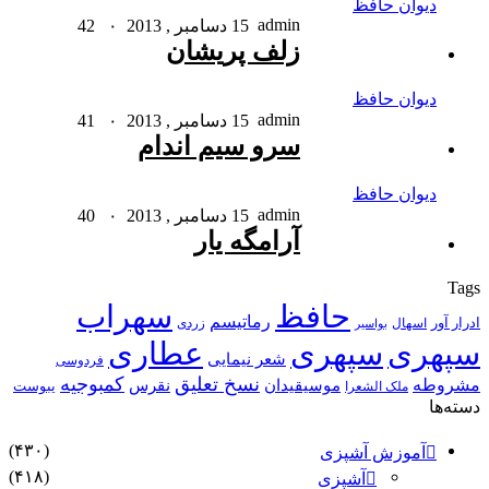
دیوان حافظ
admin
15 دسامبر , 2013
۰
42
زلف پریشان
دیوان حافظ
admin
15 دسامبر , 2013
۰
41
سرو سیم اندام
دیوان حافظ
admin
15 دسامبر , 2013
۰
40
آرامگه یار
Tags
حافظ
سهراب
رماتیسم
ادرار آور
اسهال
زردی
بواسیر
سپهری
سپهری
عطاری
شعر نیمایی
فردوسی
نسخ تعلیق
کمبوجیه
مشروطه
موسیقیدان
نقرس
یبوست
ملک الشعرا
دسته‌ها
(۴۳۰)
آموزش آشپزی
(۴۱۸)
آشپزی