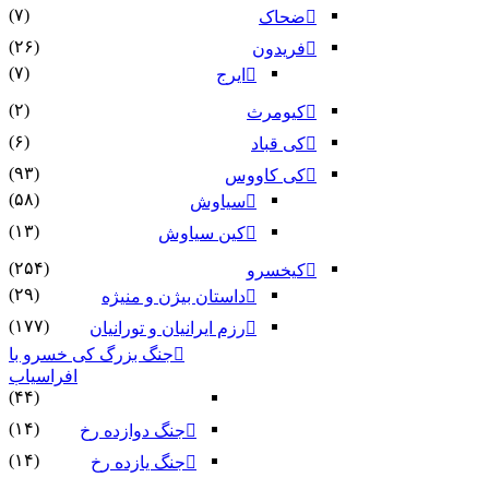
(۷)
ضحاک
(۲۶)
فریدون
(۷)
ایرج
(۲)
کیومرث
(۶)
کی قباد
(۹۳)
کی کاووس
(۵۸)
سیاوش
(۱۳)
کین سیاوش
(۲۵۴)
کیخسرو
(۲۹)
داستان بیژن و منیژه
(۱۷۷)
رزم ایرانیان و تورانیان
جنگ بزرگ کی خسرو با
افراسیاب
(۴۴)
(۱۴)
جنگ دوازده رخ
(۱۴)
جنگ یازده رخ