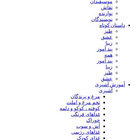
موسیقیدان
نقاش
نوازنده
نویسندگان
داستان کوتاه
طنز
عشق
زیبا
پند آموز
همه
پند آموز
زیبا
طنز
عشق
آموزش آشپزی
آشپزی
مرغ و پرندگان
تخم مرغ و املت
کوفته ، کوکو و دلمه
غذاهای فرنگی
خوراک
آش و سوپ
غذاهای رژیمی
غذای کودک