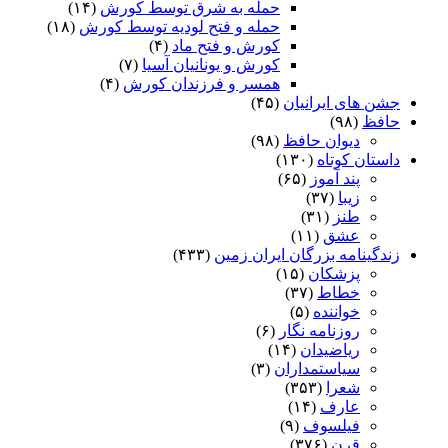
حمله به شرق توسط کورش
(۱۴)
حمله و فتح لودیه توسط کورش
(۱۸)
کورش و فتح ماد
(۴)
کورش و یونانیان آسیا
(۷)
همسر و فرزندان کورش
(۴)
جشن های ایرانیان
(۴۵)
حافظ
(۹۸)
دیوان حافظ
(۹۸)
داستان کوتاه
(۱۳۰)
پند آموز
(۶۵)
زیبا
(۳۷)
طنز
(۳۱)
عشق
(۱۱)
زندگینامه بزرگان ایران زمین
(۴۳۳)
پزشکان
(۱۵)
خطاط
(۳۷)
خواننده
(۵)
روزنامه نگار
(۶)
ریاضیدان
(۱۴)
سیاستمداران
(۳)
شعرا
(۳۵۳)
عارف
(۱۴)
فیلسوف
(۹)
قرن
(۳۷۶)