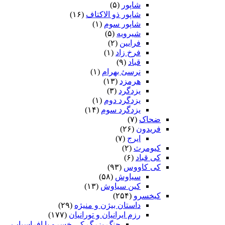
شاپور
(۵)
شاپور ذو الاکتاف
(۱۶)
شاپور سوم‏
(۱)
شیرویه
(۵)
فرایین
(۲)
فرخ زاد
(۱)
قباد
(۹)
نرسئ بهرام‏
(۱)
هرمزد
(۱۳)
یزدگرد
(۳)
یزدگرد دوم
(۱)
یزدگرد سوم
(۱۴)
ضحاک
(۷)
فریدون
(۲۶)
ایرج
(۷)
کیومرث
(۲)
کی قباد
(۶)
کی کاووس
(۹۳)
سیاوش
(۵۸)
کین سیاوش
(۱۳)
کیخسرو
(۲۵۴)
داستان بیژن و منیژه
(۲۹)
رزم ایرانیان و تورانیان
(۱۷۷)
جنگ بزرگ کی خسرو با افراسیاب