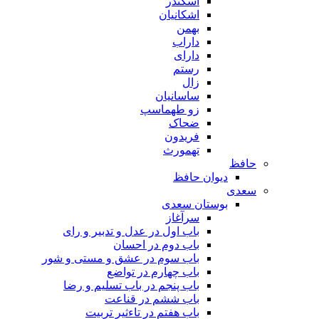
اسکندر
اشکانیان
بهمن
داراب
دارای
رستم
زال
ساسانیان
زو طهماسپ‏
ضحاک
فریدون
تهمورث
حافظ
دیوان حافظ
سعدی
بوستان سعدی
سرآغاز
باب اول در عدل و تدبیر و رای
باب دوم در احسان
باب سوم در عشق و مستی و شور
باب چهارم در تواضع
باب پنجم در باب تسلیم و رضا
باب ششم در قناعت
باب هفتم در تاءثیر تربیت