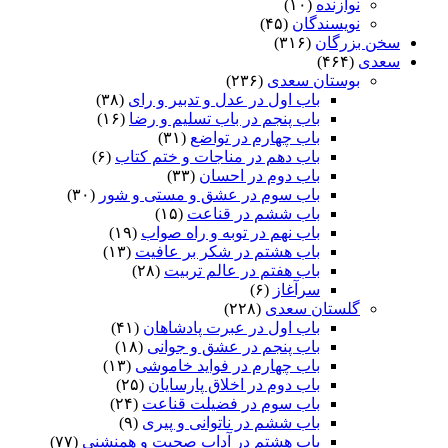
نوازنده
(۱۰)
نویسندگان
(۴۵)
سخن بزرگان
(۳۱۶)
سعدی
(۴۶۴)
بوستان سعدی
(۲۳۶)
باب اول در عدل و تدبیر و رای
(۳۸)
باب پنجم در باب تسلیم و رضا
(۱۶)
باب چهارم در تواضع
(۳۱)
باب دهم در مناجات و ختم کتاب
(۶)
باب دوم در احسان
(۳۳)
باب سوم در عشق و مستی و شور
(۳۰)
باب ششم در قناعت
(۱۵)
باب نهم در توبه و راه صواب
(۱۹)
باب هشتم در شکر بر عافیت
(۱۳)
باب هفتم در عالم تربیت
(۲۸)
سرآغاز
(۶)
گلستان سعدی
(۲۲۸)
باب اول در عبرت پادشاهان
(۴۱)
باب پنجم در عشق و جوانى
(۱۸)
باب چهارم در فواید خاموشى
(۱۳)
باب دوم در اخلاق پارسایان
(۲۵)
باب سوم در فضیلت قناعت
(۲۴)
باب ششم در ناتوانى و پیرى
(۹)
باب هشتم در آداب صحبت و همنشنى
(۷۷)