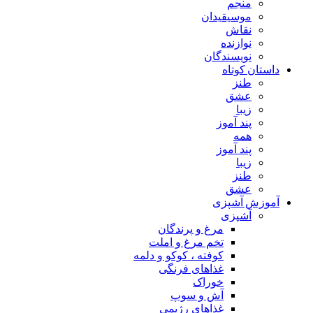
منجم
موسیقیدان
نقاش
نوازنده
نویسندگان
داستان کوتاه
طنز
عشق
زیبا
پند آموز
همه
پند آموز
زیبا
طنز
عشق
آموزش آشپزی
آشپزی
مرغ و پرندگان
تخم مرغ و املت
کوفته ، کوکو و دلمه
غذاهای فرنگی
خوراک
آش و سوپ
غذاهای رژیمی