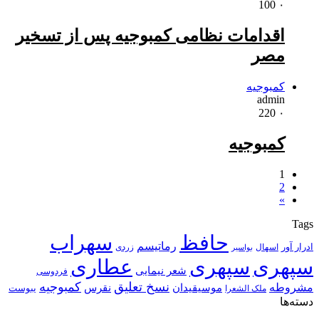
100
۰
اقدامات نظامی کمبوجیه پس از تسخیر
مصر
کمبوجیه
admin
220
۰
کمبوجیه
1
2
»
Tags
حافظ
سهراب
رماتیسم
ادرار آور
اسهال
زردی
بواسیر
سپهری
سپهری
عطاری
شعر نیمایی
فردوسی
نسخ تعلیق
کمبوجیه
مشروطه
موسیقیدان
نقرس
یبوست
ملک الشعرا
دسته‌ها