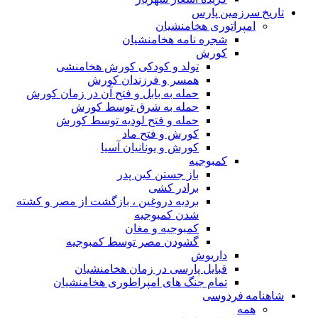
تاریخ سرزمین پارس
امپراتوری هخامنشیان
شجره نامه هخامنشیان
کورش
تولد و کودکی کورش هخامنشی
همسر و فرزندان کورش
حمله به بابل و فتح آن در زمان کورش
حمله به شرق توسط کورش
حمله و فتح لودیه توسط کورش
کورش و فتح ماد
کورش و یونانیان آسیا
کمبوجیه
باز جستن کین پدر
برادر کشی
بردیه دروغین ، بازگشت از مصر و کشته
شدن کمبوجیه
کمبوجیه و مغان
گشودن مصر توسط کمبوجیه
داریوش
قبایل پارسی در زمان هخامنشیان
تمام جنگ های امپراطوری هخامنشیان
شاهنامه فردوسی
همه