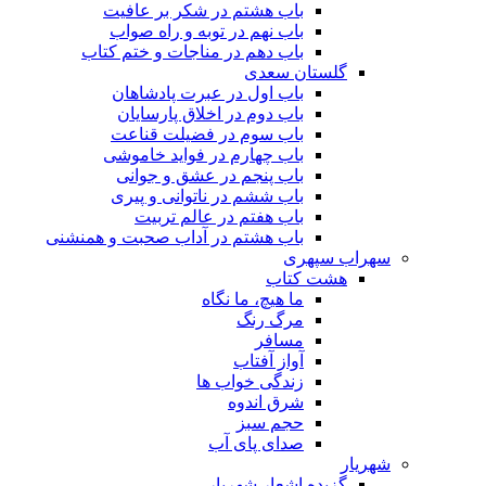
باب هشتم در شکر بر عافیت
باب نهم در توبه و راه صواب
باب دهم در مناجات و ختم کتاب
گلستان سعدی
باب اول در عبرت پادشاهان
باب دوم در اخلاق پارسایان
باب سوم در فضیلت قناعت
باب چهارم در فواید خاموشى
باب پنجم در عشق و جوانى
باب ششم در ناتوانى و پیرى
باب هفتم در عالم تربیت
باب هشتم در آداب صحبت و همنشنى
سهراب سپهری
هشت کتاب
ما هیچ، ما نگاه
مرگ رنگ
مسافر
آواز آفتاب
زندگی خواب ها
شرق اندوه
حجم سبز
صدای پای آب
شهریار
گزیده اشعار شهریار