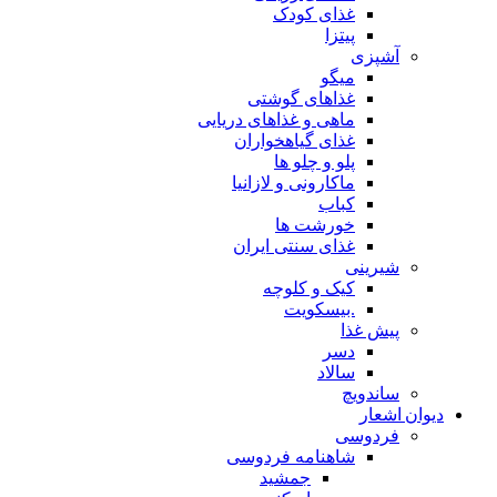
غذای کودک
پیتزا
آشپزی
میگو
غذاهای گوشتی
ماهی و غذاهای دریایی
غذای گیاهخواران
پلو و چلو ها
ماکارونی و لازانیا
کباب
خورشت ها
غذای سنتی ایران
شیرینی
کیک و کلوچه
.بیسکویت
پیش غذا
دسر
سالاد
ساندویچ
دیوان اشعار
فردوسی
شاهنامه فردوسی
جمشید