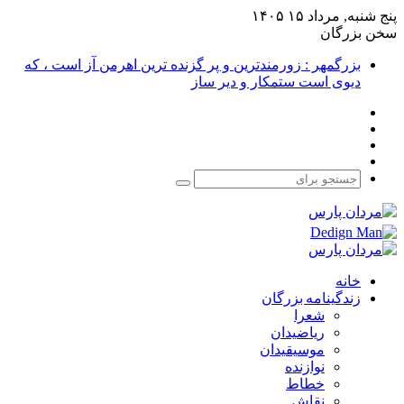
پنج شنبه, مرداد ۱۵ ۱۴۰۵
سخن بزرگان
بزرگمهر : زورمندترین و پر گزنده ترین اهرمن آز است ، که
دیوی است ستمکار و دیر ساز
فیس
X
بوک
یوتیوب
اینستاگرام
جستجو
برای
خانه
زندگینامه بزرگان
شعرا
ریاضیدان
موسیقیدان
نوازنده
خطاط
نقاش