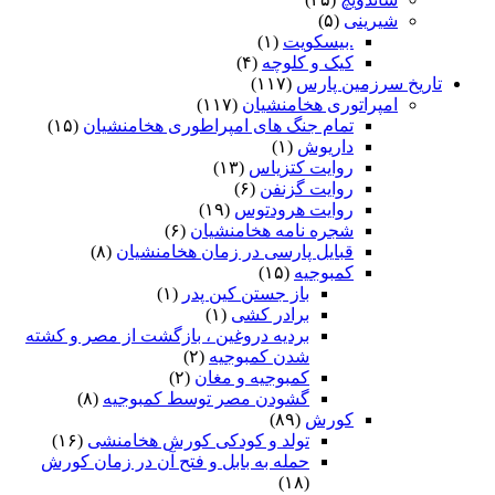
شیرینی
(۵)
.بیسکویت
(۱)
کیک و کلوچه
(۴)
تاریخ سرزمین پارس
(۱۱۷)
امپراتوری هخامنشیان
(۱۱۷)
تمام جنگ های امپراطوری هخامنشیان
(۱۵)
داریوش
(۱)
روایت کتزیاس
(۱۳)
روایت گزنفن
(۶)
روایت هرودتوس
(۱۹)
شجره نامه هخامنشیان
(۶)
قبایل پارسی در زمان هخامنشیان
(۸)
کمبوجیه
(۱۵)
باز جستن کین پدر
(۱)
برادر کشی
(۱)
بردیه دروغین ، بازگشت از مصر و کشته
شدن کمبوجیه
(۲)
کمبوجیه و مغان
(۲)
گشودن مصر توسط کمبوجیه
(۸)
کورش
(۸۹)
تولد و کودکی کورش هخامنشی
(۱۶)
حمله به بابل و فتح آن در زمان کورش
(۱۸)