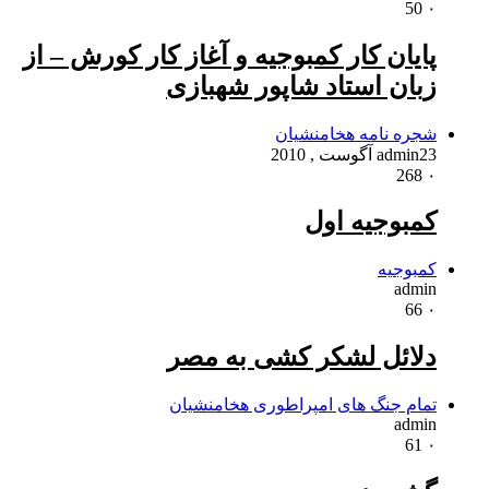
50
۰
پایان کار کمبوجیه و آغاز کار کورش – از
زبان استاد شاپور شهبازی
شجره نامه هخامنشیان
23 آگوست , 2010
admin
268
۰
کمبوجیه اول
کمبوجیه
admin
66
۰
دلائل لشکر کشی به مصر
تمام جنگ های امپراطوری هخامنشیان
admin
61
۰