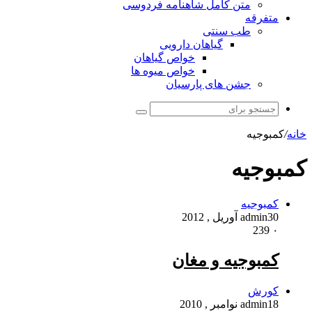
متن کامل شاهنامه فردوسی
متفرقه
طب سنتی
گیاهان دارویی
خواص گیاهان
خواص میوه ها
جشن های پارسیان
جستجو
برای
خانه
/
کمبوجیه
کمبوجیه
کمبوجیه
30 آوریل , 2012
admin
239
۰
کمبوجیه و مغان
کورش
18 نوامبر , 2010
admin