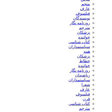
منجم
عارف
فیلسوف
نویسندگان
روزنامه نگار
مترجم
پزشکان
خواننده
کتاب شناسی
سیاستمداران
همه
پزشکان
خطاط
خواننده
روزنامه نگار
ریاضیدان
سیاستمداران
شعرا
عارف
فیلسوف
قرن
کتاب شناسی
مترجم