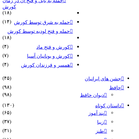
حمله به بابل و فتح آن در زمان
کورش
(۱۸)
(۱۴)
حمله به شرق توسط کورش
حمله و فتح لودیه توسط کورش
(۱۸)
(۴)
کورش و فتح ماد
(۷)
کورش و یونانیان آسیا
(۴)
همسر و فرزندان کورش
(۴۵)
جشن های ایرانیان
(۹۸)
حافظ
(۹۸)
دیوان حافظ
(۱۳۰)
داستان کوتاه
(۶۵)
پند آموز
(۳۷)
زیبا
(۳۱)
طنز