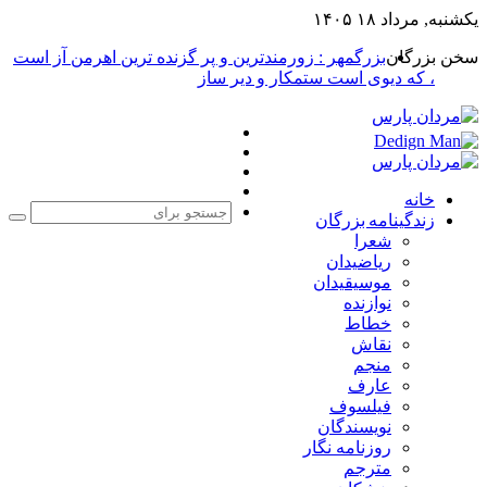
یکشنبه, مرداد ۱۸ ۱۴۰۵
سخن بزرگان
بزرگمهر : زورمندترین و پر گزنده ترین اهرمن آز است
، که دیوی است ستمکار و دیر ساز
فیس
X
بوک
یوتیوب
اینستاگرام
خانه
زندگینامه بزرگان
جست
شعرا
برا
ریاضیدان
موسیقیدان
نوازنده
خطاط
نقاش
منجم
عارف
فیلسوف
نویسندگان
روزنامه نگار
مترجم