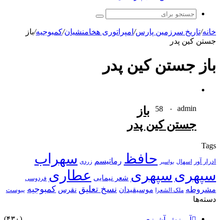
جستجو
برای
خانه
/
تاریخ سرزمین پارس
/
امپراتوری هخامنشیان
/
کمبوجیه
/
باز
جستن کین پدر
باز جستن کین پدر
admin
۰
58
باز
جستن کین پدر
Tags
حافظ
سهراب
رماتیسم
ادرار آور
اسهال
زردی
بواسیر
سپهری
سپهری
عطاری
شعر نیمایی
فردوسی
نسخ تعلیق
کمبوجیه
مشروطه
موسیقیدان
نقرس
یبوست
ملک الشعرا
دسته‌ها
(۴۳۰)
آموزش آشپزی