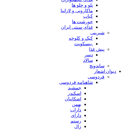
پلو و چلو ها
ماکارونی و لازانیا
کباب
خورشت ها
غذای سنتی ایران
شیرینی
کیک و کلوچه
.بیسکویت
پیش غذا
دسر
سالاد
ساندویچ
دیوان اشعار
فردوسی
شاهنامه فردوسی
جمشید
اسکندر
اشکانیان
بهمن
داراب
دارای
رستم
زال