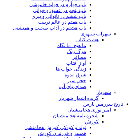
باب چهارم در فواید خاموشى
باب پنجم در عشق و جوانى
باب ششم در ناتوانى و پیرى
باب هفتم در عالم تربیت
باب هشتم در آداب صحبت و همنشنى
سهراب سپهری
هشت کتاب
ما هیچ، ما نگاه
مرگ رنگ
مسافر
آواز آفتاب
زندگی خواب ها
شرق اندوه
حجم سبز
صدای پای آب
شهریار
گزیده اشعار شهریار
تاریخ سرزمین پارس
امپراتوری هخامنشیان
شجره نامه هخامنشیان
کورش
تولد و کودکی کورش هخامنشی
همسر و فرزندان کورش