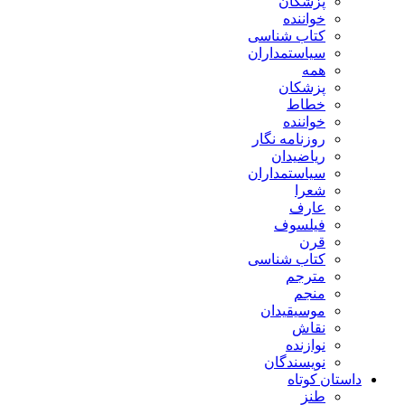
پزشکان
خواننده
کتاب شناسی
سیاستمداران
همه
پزشکان
خطاط
خواننده
روزنامه نگار
ریاضیدان
سیاستمداران
شعرا
عارف
فیلسوف
قرن
کتاب شناسی
مترجم
منجم
موسیقیدان
نقاش
نوازنده
نویسندگان
داستان کوتاه
طنز