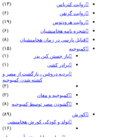
(۱۳)
روایت کتزیاس
(۶)
روایت گزنفن
(۱۹)
روایت هرودتوس
(۶)
شجره نامه هخامنشیان
(۸)
قبایل پارسی در زمان هخامنشیان
(۱۵)
کمبوجیه
(۱)
باز جستن کین پدر
(۱)
برادر کشی
بردیه دروغین ، بازگشت از مصر و
کشته شدن کمبوجیه
(۲)
(۲)
کمبوجیه و مغان
(۸)
گشودن مصر توسط کمبوجیه
(۸۹)
کورش
تولد و کودکی کورش هخامنشی
(۱۶)