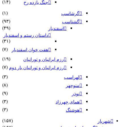
(۱۴)
جنگ یازده رخ
(۱)
گرشاسپ
(۹۳)
گشتاسب
(۴۹)
اسفندیار
داستان رستم و اسفندیار
(۳۱)
(۷)
هفت خوان اسفندیار
(۱۹)
رزم ایرانیان و تورانیان
(۷)
رزم ایرانیان و تورانیان بار دوم
(۳)
لهراسب
(۸)
منوچهر
(۹)
نوذر
(۳)
هماى چهرزاد
(۳)
هوشنگ
(۱۵۷)
شهریار