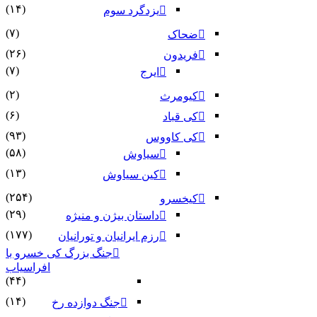
(۱۴)
یزدگرد سوم
(۷)
ضحاک
(۲۶)
فریدون
(۷)
ایرج
(۲)
کیومرث
(۶)
کی قباد
(۹۳)
کی کاووس
(۵۸)
سیاوش
(۱۳)
کین سیاوش
(۲۵۴)
کیخسرو
(۲۹)
داستان بیژن و منیژه
(۱۷۷)
رزم ایرانیان و تورانیان
جنگ بزرگ کی خسرو با
افراسیاب
(۴۴)
(۱۴)
جنگ دوازده رخ