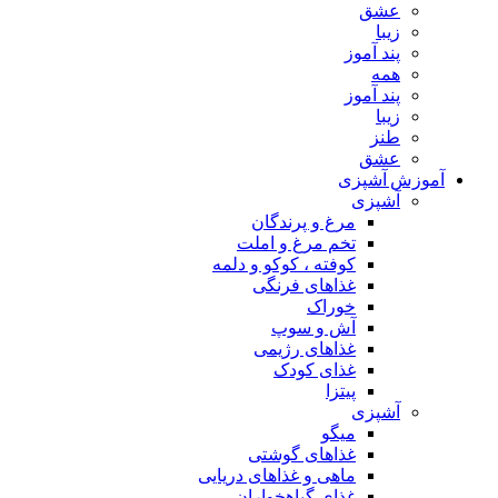
عشق
زیبا
پند آموز
همه
پند آموز
زیبا
طنز
عشق
آموزش آشپزی
آشپزی
مرغ و پرندگان
تخم مرغ و املت
کوفته ، کوکو و دلمه
غذاهای فرنگی
خوراک
آش و سوپ
غذاهای رژیمی
غذای کودک
پیتزا
آشپزی
میگو
غذاهای گوشتی
ماهی و غذاهای دریایی
غذای گیاهخواران