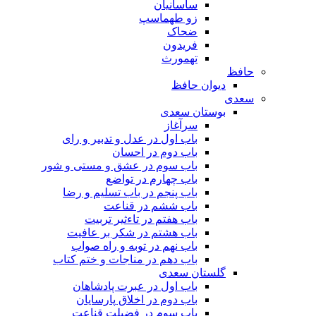
ساسانیان
زو طهماسپ‏
ضحاک
فریدون
تهمورث
حافظ
دیوان حافظ
سعدی
بوستان سعدی
سرآغاز
باب اول در عدل و تدبیر و رای
باب دوم در احسان
باب سوم در عشق و مستی و شور
باب چهارم در تواضع
باب پنجم در باب تسلیم و رضا
باب ششم در قناعت
باب هفتم در تاءثیر تربیت
باب هشتم در شکر بر عافیت
باب نهم در توبه و راه صواب
باب دهم در مناجات و ختم کتاب
گلستان سعدی
باب اول در عبرت پادشاهان
باب دوم در اخلاق پارسایان
باب سوم در فضیلت قناعت