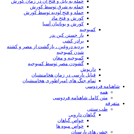
حمله به بابل و فتح آن در زمان کورش
حمله به شرق توسط کورش
حمله و فتح لودیه توسط کورش
کورش و فتح ماد
کورش و یونانیان آسیا
کمبوجیه
باز جستن کین پدر
برادر کشی
بردیه دروغین ، بازگشت از مصر و کشته
شدن کمبوجیه
کمبوجیه و مغان
گشودن مصر توسط کمبوجیه
داریوش
قبایل پارسی در زمان هخامنشیان
تمام جنگ های امپراطوری هخامنشیان
شاهنامه فردوسی
همه
متن کامل شاهنامه فردوسی
متفرقه
طب سنتی
گیاهان دارویی
خواص گیاهان
خواص میوه ها
جشن های پارسیان