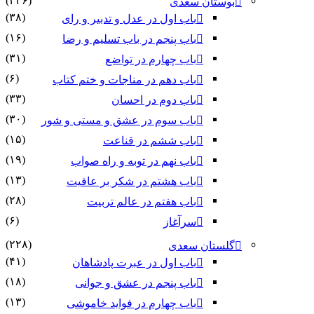
(۲۳۶)
بوستان سعدی
(۳۸)
باب اول در عدل و تدبیر و رای
(۱۶)
باب پنجم در باب تسلیم و رضا
(۳۱)
باب چهارم در تواضع
(۶)
باب دهم در مناجات و ختم کتاب
(۳۳)
باب دوم در احسان
(۳۰)
باب سوم در عشق و مستی و شور
(۱۵)
باب ششم در قناعت
(۱۹)
باب نهم در توبه و راه صواب
(۱۳)
باب هشتم در شکر بر عافیت
(۲۸)
باب هفتم در عالم تربیت
(۶)
سرآغاز
(۲۲۸)
گلستان سعدی
(۴۱)
باب اول در عبرت پادشاهان
(۱۸)
باب پنجم در عشق و جوانى
(۱۳)
باب چهارم در فواید خاموشى