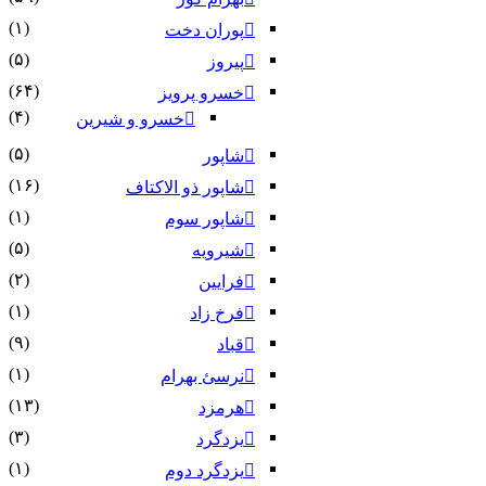
(۱)
پوران دخت
(۵)
پیروز
(۶۴)
خسرو پرویز
(۴)
خسرو و شیرین
(۵)
شاپور
(۱۶)
شاپور ذو الاکتاف
(۱)
شاپور سوم‏
(۵)
شیرویه
(۲)
فرایین
(۱)
فرخ زاد
(۹)
قباد
(۱)
نرسئ بهرام‏
(۱۳)
هرمزد
(۳)
یزدگرد
(۱)
یزدگرد دوم