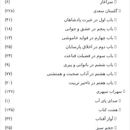
سرآغاز
(۶)
گلستان سعدی
(۲۲۸)
باب اول در عبرت پادشاهان
(۴۱)
باب پنجم در عشق و جوانى
(۱۸)
باب چهارم در فواید خاموشى
(۱۳)
باب دوم در اخلاق پارسایان
(۲۵)
باب سوم در فضیلت قناعت
(۲۴)
باب ششم در ناتوانى و پیرى
(۹)
باب هشتم در آداب صحبت و همنشنى
(۷۷)
باب هفتم در تاءثیر تربیت
(۲۰)
سهراب سپهری
(۱۳۶)
صدای پای آب
(۱)
هشت کتاب
(۱۳۵)
آواز آفتاب
(۳۲)
حجم سبز
(۲۵)