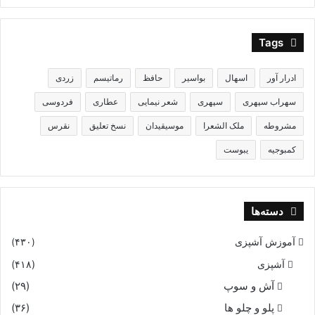
Tags
ادرار آور
اسهال
بواسیر
حافظ
رماتیسم
زردی
سهراب سپهری
سپهری
شعر نیمایی
عطاری
فردوسی
مشروطه
ملک الشعرا
موسیقیدان
نسخ تعلیق
نقرس
کمبوجیه
یبوست
دسته‌ها
آموزش آشپزی
(۴۳۰)
آشپزی
(۴۱۸)
آش و سوپ
(۲۹)
پلو و چلو ها
(۳۶)