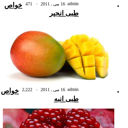
admin
16 می , 2011
۰
471
خواص
طبی انجیر
admin
16 می , 2011
۰
2,222
خواص
طبی انبه