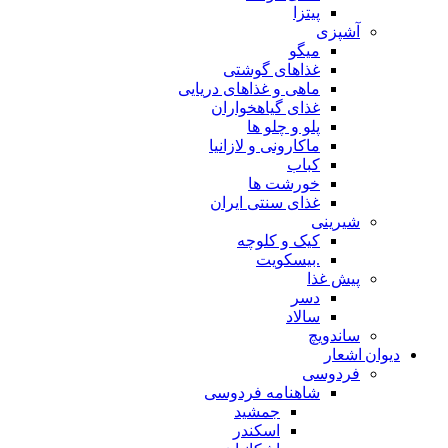
پیتزا
آشپزی
میگو
غذاهای گوشتی
ماهی و غذاهای دریایی
غذای گیاهخواران
پلو و چلو ها
ماکارونی و لازانیا
کباب
خورشت ها
غذای سنتی ایران
شیرینی
کیک و کلوچه
.بیسکویت
پیش غذا
دسر
سالاد
ساندویچ
دیوان اشعار
فردوسی
شاهنامه فردوسی
جمشید
اسکندر