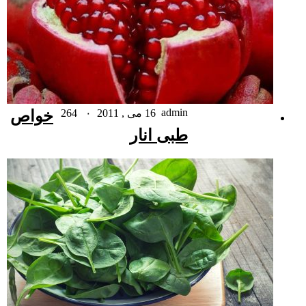
admin
16 می , 2011
۰
264
خواص
طبی انار