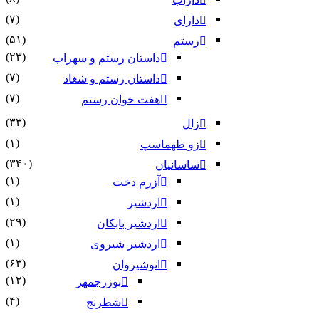
(۷)
دارای
(۵۱)
رستم
(۲۳)
داستان رستم و سهراب
(۷)
داستان رستم و شغاد
(۷)
هفت خوان رستم‏
(۳۳)
زال
(۱)
زو طهماسپ‏
(۳۴۰)
ساسانیان
(۱)
آزرم دخت
(۱)
اردشیر
(۲۹)
اردشیر بابکان
(۱)
اردشیر شیروی
(۶۳)
انوشیروان
(۱۲)
بوزرجمهر
(۴)
شطرنج