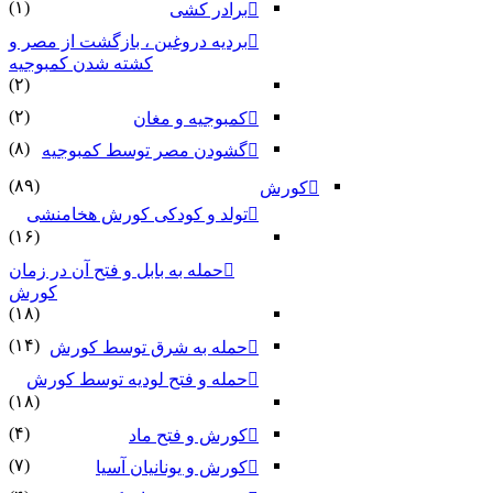
(۱)
برادر کشی
بردیه دروغین ، بازگشت از مصر و
کشته شدن کمبوجیه
(۲)
(۲)
کمبوجیه و مغان
(۸)
گشودن مصر توسط کمبوجیه
(۸۹)
کورش
تولد و کودکی کورش هخامنشی
(۱۶)
حمله به بابل و فتح آن در زمان
کورش
(۱۸)
(۱۴)
حمله به شرق توسط کورش
حمله و فتح لودیه توسط کورش
(۱۸)
(۴)
کورش و فتح ماد
(۷)
کورش و یونانیان آسیا