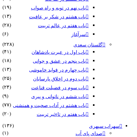
(۱۹)
باب نهم در توبه و راه صواب
(۱۳)
باب هشتم در شکر بر عافیت
(۲۸)
باب هفتم در عالم تربیت
(۶)
سرآغاز
(۲۲۸)
گلستان سعدی
(۴۱)
باب اول در عبرت پادشاهان
(۱۸)
باب پنجم در عشق و جوانى
(۱۳)
باب چهارم در فواید خاموشى
(۲۵)
باب دوم در اخلاق پارسایان
(۲۴)
باب سوم در فضیلت قناعت
(۹)
باب ششم در ناتوانى و پیرى
(۷۷)
باب هشتم در آداب صحبت و همنشنى
(۲۰)
باب هفتم در تاءثیر تربیت
(۱۳۶)
سهراب سپهری
(۱)
صدای پای آب