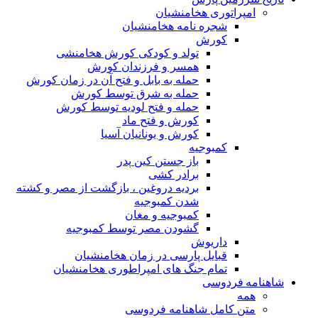
امپراتوری هخامنشیان
شجره نامه هخامنشیان
کورش
تولد و کودکی کورش هخامنشی
همسر و فرزندان کورش
حمله به بابل و فتح آن در زمان کورش
حمله به شرق توسط کورش
حمله و فتح لودیه توسط کورش
کورش و فتح ماد
کورش و یونانیان آسیا
کمبوجیه
باز جستن کین پدر
برادر کشی
بردیه دروغین ، بازگشت از مصر و کشته
شدن کمبوجیه
کمبوجیه و مغان
گشودن مصر توسط کمبوجیه
داریوش
قبایل پارسی در زمان هخامنشیان
تمام جنگ های امپراطوری هخامنشیان
شاهنامه فردوسی
همه
متن کامل شاهنامه فردوسی