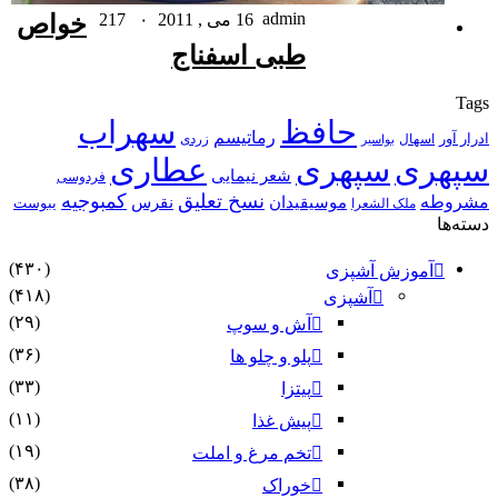
admin
16 می , 2011
۰
217
خواص
طبی اسفناج
Tag
حافظ
سهراب
رماتیسم
رار آور
اسهال
زردی
بواسیر
پهری
سپهری
عطاری
شعر نیمایی
فردوسی
نسخ تعلیق
کمبوجیه
شروطه
موسیقیدان
نقرس
یبوست
ملک الشعرا
ته‌ها
(۴۳۰)
آموزش آشپزی
(۴۱۸)
آشپزی
(۲۹)
آش و سوپ
(۳۶)
پلو و چلو ها
(۳۳)
پیتزا
(۱۱)
پیش غذا
(۱۹)
تخم مرغ و املت
(۳۸)
خوراک