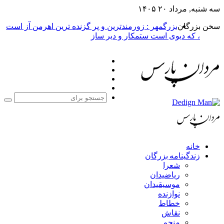
 شنبه, مرداد ۲۰ ۱۴۰۵
خن بزرگان
بزرگمهر : زورمندترین و پر گزنده ترین اهرمن آز است
، که دیوی است ستمکار و دیر ساز
فیس
X
بوک
یوتیوب
اینستاگرام
جستجو
برای
خانه
زندگینامه بزرگان
شعرا
ریاضیدان
موسیقیدان
نوازنده
خطاط
نقاش
منجم