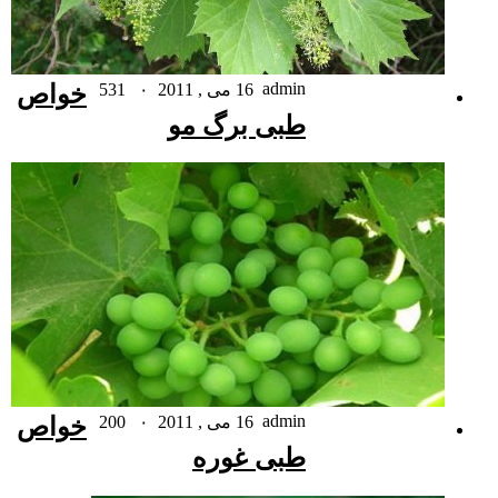
admin
16 می , 2011
۰
531
خواص
طبی برگ مو
admin
16 می , 2011
۰
200
خواص
طبی غوره