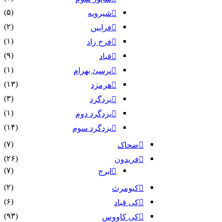
(۵)
شیرویه
(۲)
فرایین
(۱)
فرخ زاد
(۹)
قباد
(۱)
نرسئ بهرام‏
(۱۳)
هرمزد
(۳)
یزدگرد
(۱)
یزدگرد دوم
(۱۴)
یزدگرد سوم
(۷)
ضحاک
(۲۶)
فریدون
(۷)
ایرج
(۲)
کیومرث
(۶)
کی قباد
(۹۳)
کی کاووس