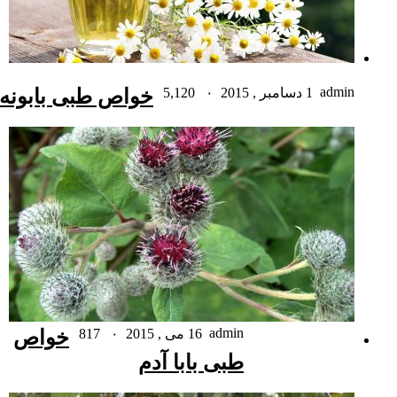
admin
1 دسامبر , 2015
۰
5,120
خواص طبی بابونه
admin
16 می , 2015
۰
817
خواص
طبی بابا آدم