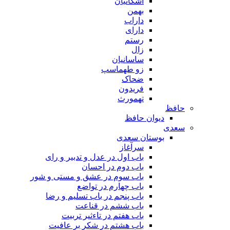
اشکانیان
بهمن
داراب
دارای
رستم
زال
ساسانیان
زو طهماسپ‏
ضحاک
فریدون
تهمورث
حافظ
دیوان حافظ
سعدی
بوستان سعدی
سرآغاز
باب اول در عدل و تدبیر و رای
باب دوم در احسان
باب سوم در عشق و مستی و شور
باب چهارم در تواضع
باب پنجم در باب تسلیم و رضا
باب ششم در قناعت
باب هفتم در تاءثیر تربیت
باب هشتم در شکر بر عافیت