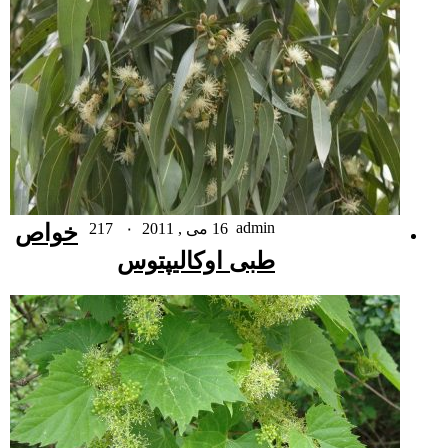
admin
16 می , 2011
۰
217
خواص
طبی اوکالیپتوس