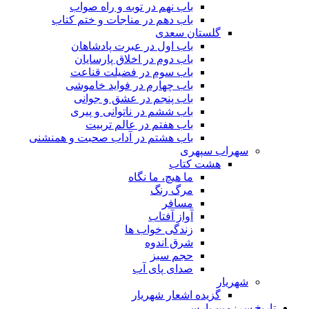
باب نهم در توبه و راه صواب
باب دهم در مناجات و ختم کتاب
گلستان سعدی
باب اول در عبرت پادشاهان
باب دوم در اخلاق پارسایان
باب سوم در فضیلت قناعت
باب چهارم در فواید خاموشى
باب پنجم در عشق و جوانى
باب ششم در ناتوانى و پیرى
باب هفتم در عالم تربیت
باب هشتم در آداب صحبت و همنشنى
سهراب سپهری
هشت کتاب
ما هیچ، ما نگاه
مرگ رنگ
مسافر
آواز آفتاب
زندگی خواب ها
شرق اندوه
حجم سبز
صدای پای آب
شهریار
گزیده اشعار شهریار
تاریخ سرزمین پارس