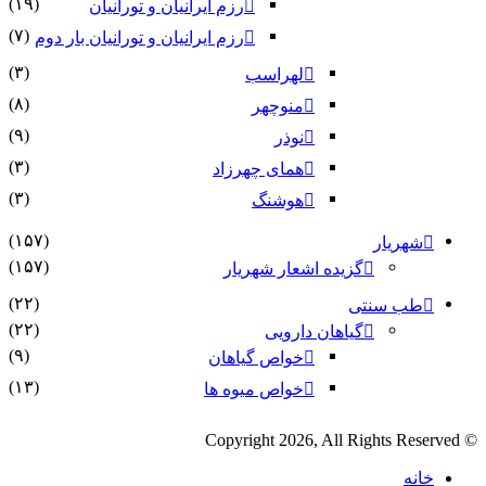
(۱۹)
رزم ایرانیان و تورانیان
(۷)
رزم ایرانیان و تورانیان بار دوم
(۳)
لهراسب
(۸)
منوچهر
(۹)
نوذر
(۳)
هماى چهرزاد
(۳)
هوشنگ
(۱۵۷)
شهریار
(۱۵۷)
گزیده اشعار شهریار
(۲۲)
طب سنتی
(۲۲)
گیاهان دارویی
(۹)
خواص گیاهان
(۱۳)
خواص میوه ها
© Copyright 2026, Al
خانه