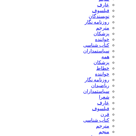
عارف
فیلسوف
نویسندگان
روزنامه نگار
مترجم
پزشکان
خواننده
کتاب شناسی
سیاستمداران
همه
پزشکان
خطاط
خواننده
روزنامه نگار
ریاضیدان
سیاستمداران
شعرا
عارف
فیلسوف
قرن
کتاب شناسی
مترجم
منجم