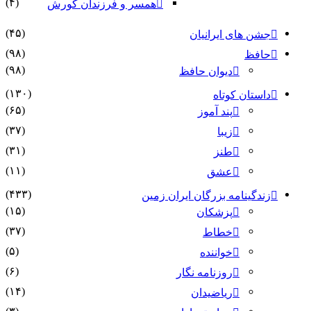
(۴)
همسر و فرزندان کورش
(۴۵)
جشن های ایرانیان
(۹۸)
حافظ
(۹۸)
دیوان حافظ
(۱۳۰)
داستان کوتاه
(۶۵)
پند آموز
(۳۷)
زیبا
(۳۱)
طنز
(۱۱)
عشق
(۴۳۳)
زندگینامه بزرگان ایران زمین
(۱۵)
پزشکان
(۳۷)
خطاط
(۵)
خواننده
(۶)
روزنامه نگار
(۱۴)
ریاضیدان