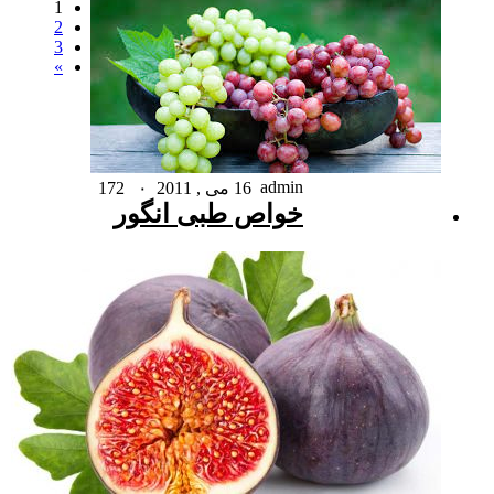
1
2
3
»
admin
16 می , 2011
۰
172
خواص طبی انگور