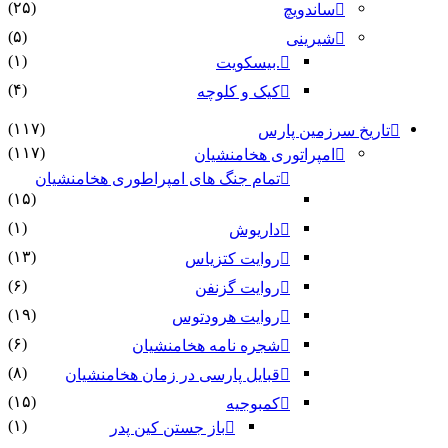
(۲۵)
ساندویچ
(۵)
شیرینی
(۱)
.بیسکویت
(۴)
کیک و کلوچه
(۱۱۷)
تاریخ سرزمین پارس
(۱۱۷)
امپراتوری هخامنشیان
تمام جنگ های امپراطوری هخامنشیان
(۱۵)
(۱)
داریوش
(۱۳)
روایت کتزیاس
(۶)
روایت گزنفن
(۱۹)
روایت هرودتوس
(۶)
شجره نامه هخامنشیان
(۸)
قبایل پارسی در زمان هخامنشیان
(۱۵)
کمبوجیه
(۱)
باز جستن کین پدر