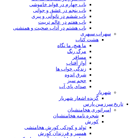
باب چهارم در فواید خاموشى
باب پنجم در عشق و جوانى
باب ششم در ناتوانى و پیرى
باب هفتم در عالم تربیت
باب هشتم در آداب صحبت و همنشنى
سهراب سپهری
هشت کتاب
ما هیچ، ما نگاه
مرگ رنگ
مسافر
آواز آفتاب
زندگی خواب ها
شرق اندوه
حجم سبز
صدای پای آب
شهریار
گزیده اشعار شهریار
تاریخ سرزمین پارس
امپراتوری هخامنشیان
شجره نامه هخامنشیان
کورش
تولد و کودکی کورش هخامنشی
همسر و فرزندان کورش