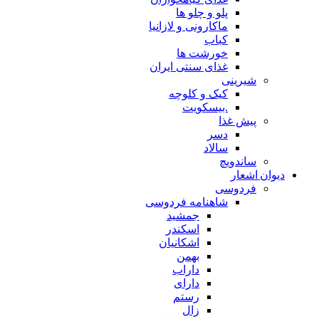
پلو و چلو ها
ماکارونی و لازانیا
کباب
خورشت ها
غذای سنتی ایران
شیرینی
کیک و کلوچه
.بیسکویت
پیش غذا
دسر
سالاد
ساندویچ
دیوان اشعار
فردوسی
شاهنامه فردوسی
جمشید
اسکندر
اشکانیان
بهمن
داراب
دارای
رستم
زال