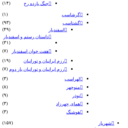
(۱۴)
جنگ یازده رخ
(۱)
گرشاسپ
(۹۳)
گشتاسب
(۴۹)
اسفندیار
داستان رستم و اسفندیار
(۳۱)
(۷)
هفت خوان اسفندیار
(۱۹)
رزم ایرانیان و تورانیان
(۷)
رزم ایرانیان و تورانیان بار دوم
(۳)
لهراسب
(۸)
منوچهر
(۹)
نوذر
(۳)
هماى چهرزاد
(۳)
هوشنگ
(۱۵۷)
شهریار