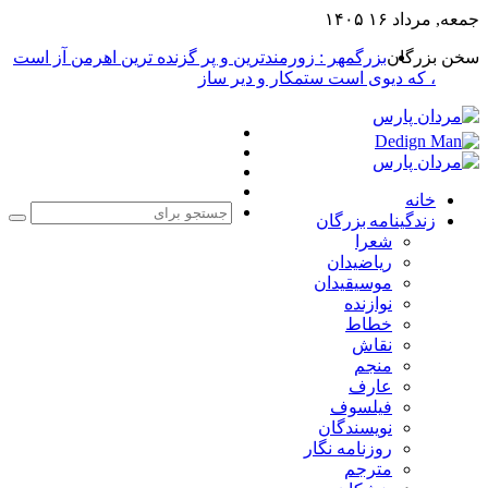
جمعه, مرداد ۱۶ ۱۴۰۵
سخن بزرگان
بزرگمهر : زورمندترین و پر گزنده ترین اهرمن آز است
، که دیوی است ستمکار و دیر ساز
فیس
X
بوک
یوتیوب
اینستاگرام
خانه
زندگینامه بزرگان
جست
شعرا
برا
ریاضیدان
موسیقیدان
نوازنده
خطاط
نقاش
منجم
عارف
فیلسوف
نویسندگان
روزنامه نگار
مترجم