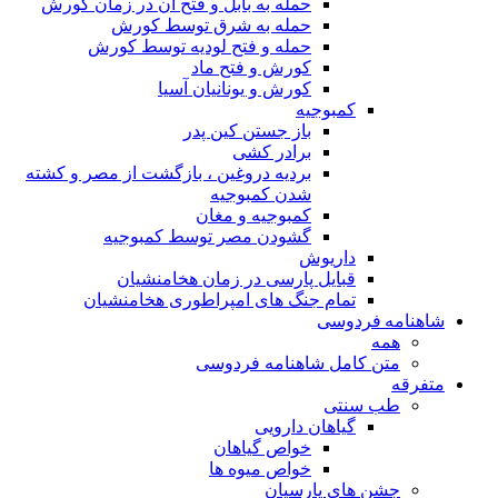
حمله به بابل و فتح آن در زمان کورش
حمله به شرق توسط کورش
حمله و فتح لودیه توسط کورش
کورش و فتح ماد
کورش و یونانیان آسیا
کمبوجیه
باز جستن کین پدر
برادر کشی
بردیه دروغین ، بازگشت از مصر و کشته
شدن کمبوجیه
کمبوجیه و مغان
گشودن مصر توسط کمبوجیه
داریوش
قبایل پارسی در زمان هخامنشیان
تمام جنگ های امپراطوری هخامنشیان
شاهنامه فردوسی
همه
متن کامل شاهنامه فردوسی
متفرقه
طب سنتی
گیاهان دارویی
خواص گیاهان
خواص میوه ها
جشن های پارسیان