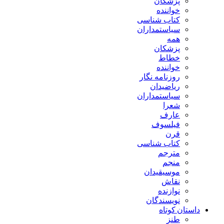
پزشکان
خواننده
کتاب شناسی
سیاستمداران
همه
پزشکان
خطاط
خواننده
روزنامه نگار
ریاضیدان
سیاستمداران
شعرا
عارف
فیلسوف
قرن
کتاب شناسی
مترجم
منجم
موسیقیدان
نقاش
نوازنده
نویسندگان
داستان کوتاه
طنز