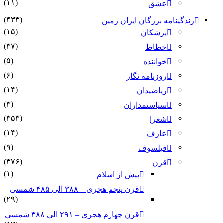
(۱۱)
عشق
(۴۳۳)
زندگینامه بزرگان ایران زمین
(۱۵)
پزشکان
(۳۷)
خطاط
(۵)
خواننده
(۶)
روزنامه نگار
(۱۴)
ریاضیدان
(۳)
سیاستمداران
(۳۵۳)
شعرا
(۱۴)
عارف
(۹)
فیلسوف
(۳۷۶)
قرن
(۱)
پیش از اسلام
قرن پنجم هجری – ۳۸۸ الی ۴۸۵ شمسی
(۲۹)
قرن چهارم هجری – ۲۹۱ الی ۳۸۸ شمسی