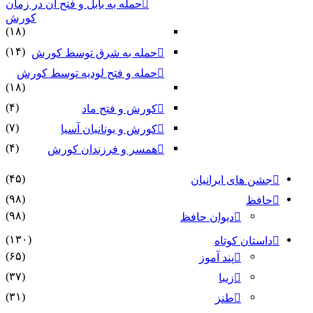
حمله به بابل و فتح آن در زمان
کورش
(۱۸)
(۱۴)
حمله به شرق توسط کورش
حمله و فتح لودیه توسط کورش
(۱۸)
(۴)
کورش و فتح ماد
(۷)
کورش و یونانیان آسیا
(۴)
همسر و فرزندان کورش
(۴۵)
جشن های ایرانیان
(۹۸)
حافظ
(۹۸)
دیوان حافظ
(۱۳۰)
داستان کوتاه
(۶۵)
پند آموز
(۳۷)
زیبا
(۳۱)
طنز