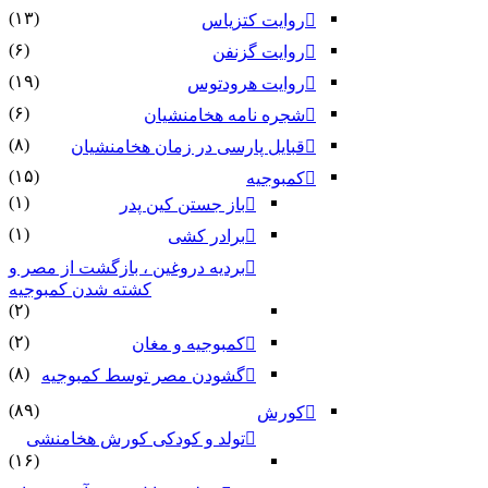
(۱۳)
روایت کتزیاس
(۶)
روایت گزنفن
(۱۹)
روایت هرودتوس
(۶)
شجره نامه هخامنشیان
(۸)
قبایل پارسی در زمان هخامنشیان
(۱۵)
کمبوجیه
(۱)
باز جستن کین پدر
(۱)
برادر کشی
بردیه دروغین ، بازگشت از مصر و
کشته شدن کمبوجیه
(۲)
(۲)
کمبوجیه و مغان
(۸)
گشودن مصر توسط کمبوجیه
(۸۹)
کورش
تولد و کودکی کورش هخامنشی
(۱۶)