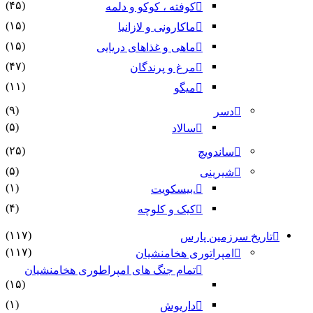
(۴۵)
کوفته ، کوکو و دلمه
(۱۵)
ماکارونی و لازانیا
(۱۵)
ماهی و غذاهای دریایی
(۴۷)
مرغ و پرندگان
(۱۱)
میگو
(۹)
دسر
(۵)
سالاد
(۲۵)
ساندویچ
(۵)
شیرینی
(۱)
.بیسکویت
(۴)
کیک و کلوچه
(۱۱۷)
تاریخ سرزمین پارس
(۱۱۷)
امپراتوری هخامنشیان
تمام جنگ های امپراطوری هخامنشیان
(۱۵)
(۱)
داریوش