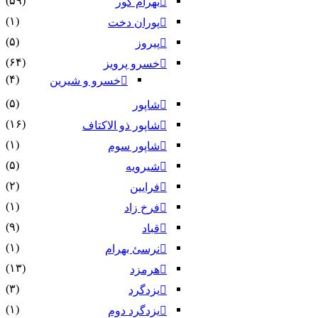
(۵۹)
بهرام گور
(۱)
پوران دخت
(۵)
پیروز
(۶۴)
خسرو پرویز
(۴)
خسرو و شیرین
(۵)
شاپور
(۱۶)
شاپور ذو الاکتاف
(۱)
شاپور سوم‏
(۵)
شیرویه
(۲)
فرایین
(۱)
فرخ زاد
(۹)
قباد
(۱)
نرسئ بهرام‏
(۱۳)
هرمزد
(۳)
یزدگرد
(۱)
یزدگرد دوم