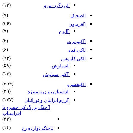
(۱۴)
یزدگرد سوم
(۷)
ضحاک
(۲۶)
فریدون
(۷)
ایرج
(۲)
کیومرث
(۶)
کی قباد
(۹۳)
کی کاووس
(۵۸)
سیاوش
(۱۳)
کین سیاوش
(۲۵۴)
کیخسرو
(۲۹)
داستان بیژن و منیژه
(۱۷۷)
رزم ایرانیان و تورانیان
جنگ بزرگ کی خسرو با
افراسیاب
(۴۴)
(۱۴)
جنگ دوازده رخ