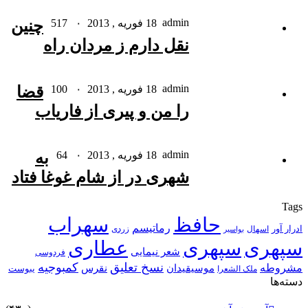
admin
18 فوریه , 2013
۰
517
چنین
نقل دارم ز مردان راه
admin
18 فوریه , 2013
۰
100
قضا
را من و پیری از فاریاب
admin
18 فوریه , 2013
۰
64
به
شهری در از شام غوغا فتاد
Tags
حافظ
سهراب
رماتیسم
ادرار آور
اسهال
زردی
بواسیر
سپهری
سپهری
عطاری
شعر نیمایی
فردوسی
نسخ تعلیق
کمبوجیه
مشروطه
موسیقیدان
نقرس
یبوست
ملک الشعرا
دسته‌ها