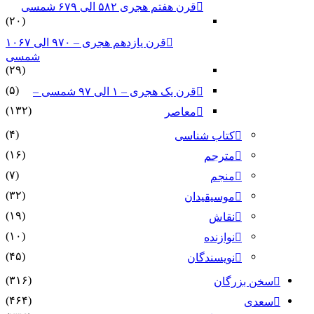
قرن هفتم هجری ۵۸۲ الی ۶۷۹ شمسی
(۲۰)
قرن یازدهم هجری – ۹۷۰ الی ۱۰۶۷
شمسی
(۲۹)
(۵)
قرن یک هجری – ۱ الی ۹۷ شمسی –
(۱۳۲)
معاصر
(۴)
کتاب شناسی
(۱۶)
مترجم
(۷)
منجم
(۳۲)
موسیقیدان
(۱۹)
نقاش
(۱۰)
نوازنده
(۴۵)
نویسندگان
(۳۱۶)
سخن بزرگان
(۴۶۴)
سعدی