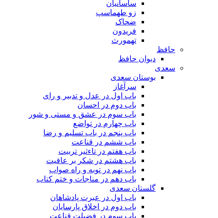
ساسانیان
زو طهماسپ‏
ضحاک
فریدون
تهمورث
حافظ
دیوان حافظ
سعدی
بوستان سعدی
سرآغاز
باب اول در عدل و تدبیر و رای
باب دوم در احسان
باب سوم در عشق و مستی و شور
باب چهارم در تواضع
باب پنجم در باب تسلیم و رضا
باب ششم در قناعت
باب هفتم در تاءثیر تربیت
باب هشتم در شکر بر عافیت
باب نهم در توبه و راه صواب
باب دهم در مناجات و ختم کتاب
گلستان سعدی
باب اول در عبرت پادشاهان
باب دوم در اخلاق پارسایان
باب سوم در فضیلت قناعت