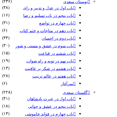
(۲۳۶)
بوستان سعدی
(۳۸)
باب اول در عدل و تدبیر و رای
(۱۶)
باب پنجم در باب تسلیم و رضا
(۳۱)
باب چهارم در تواضع
(۶)
باب دهم در مناجات و ختم کتاب
(۳۳)
باب دوم در احسان
(۳۰)
باب سوم در عشق و مستی و شور
(۱۵)
باب ششم در قناعت
(۱۹)
باب نهم در توبه و راه صواب
(۱۳)
باب هشتم در شکر بر عافیت
(۲۸)
باب هفتم در عالم تربیت
(۶)
سرآغاز
(۲۲۸)
گلستان سعدی
(۴۱)
باب اول در عبرت پادشاهان
(۱۸)
باب پنجم در عشق و جوانى
(۱۳)
باب چهارم در فواید خاموشى