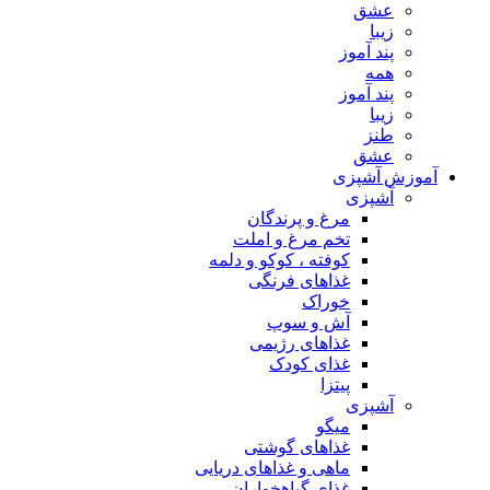
عشق
زیبا
پند آموز
همه
پند آموز
زیبا
طنز
عشق
آموزش آشپزی
آشپزی
مرغ و پرندگان
تخم مرغ و املت
کوفته ، کوکو و دلمه
غذاهای فرنگی
خوراک
آش و سوپ
غذاهای رژیمی
غذای کودک
پیتزا
آشپزی
میگو
غذاهای گوشتی
ماهی و غذاهای دریایی
غذای گیاهخواران