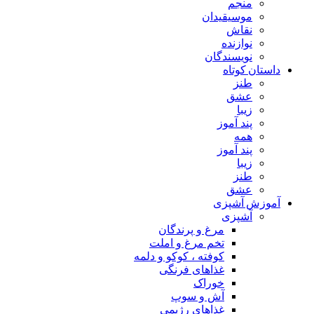
منجم
موسیقیدان
نقاش
نوازنده
نویسندگان
داستان کوتاه
طنز
عشق
زیبا
پند آموز
همه
پند آموز
زیبا
طنز
عشق
آموزش آشپزی
آشپزی
مرغ و پرندگان
تخم مرغ و املت
کوفته ، کوکو و دلمه
غذاهای فرنگی
خوراک
آش و سوپ
غذاهای رژیمی