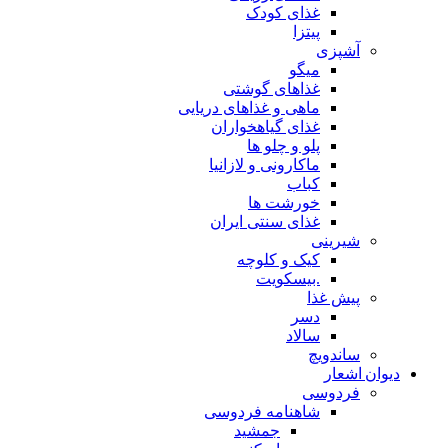
غذای کودک
پیتزا
آشپزی
میگو
غذاهای گوشتی
ماهی و غذاهای دریایی
غذای گیاهخواران
پلو و چلو ها
ماکارونی و لازانیا
کباب
خورشت ها
غذای سنتی ایران
شیرینی
کیک و کلوچه
.بیسکویت
پیش غذا
دسر
سالاد
ساندویچ
دیوان اشعار
فردوسی
شاهنامه فردوسی
جمشید