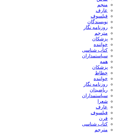
منجم
عارف
فیلسوف
نویسندگان
روزنامه نگار
مترجم
پزشکان
خواننده
کتاب شناسی
سیاستمداران
همه
پزشکان
خطاط
خواننده
روزنامه نگار
ریاضیدان
سیاستمداران
شعرا
عارف
فیلسوف
قرن
کتاب شناسی
مترجم