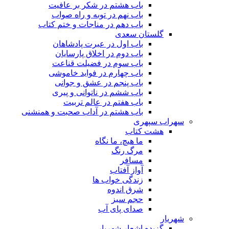
باب هشتم در شکر بر عافیت
باب نهم در توبه و راه صواب
باب دهم در مناجات و ختم کتاب
گلستان سعدی
باب اول در عبرت پادشاهان
باب دوم در اخلاق پارسایان
باب سوم در فضیلت قناعت
باب چهارم در فواید خاموشى
باب پنجم در عشق و جوانى
باب ششم در ناتوانى و پیرى
باب هفتم در عالم تربیت
باب هشتم در آداب صحبت و همنشنى
سهراب سپهری
هشت کتاب
ما هیچ، ما نگاه
مرگ رنگ
مسافر
آواز آفتاب
زندگی خواب ها
شرق اندوه
حجم سبز
صدای پای آب
شهریار
گزیده اشعار شهریار