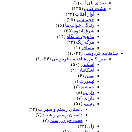
صدای پای آب
(۱)
هشت کتاب
(۱۳۵)
آواز آفتاب
(۳۲)
حجم سبز
(۲۵)
زندگی خواب ها
(۱۶)
شرق اندوه
(۲۵)
ما هیچ، ما نگاه
(۱۴)
مرگ رنگ
(۲۲)
مسافر
(۱)
شاهنامه فردوسی
(۱,۰۳۴)
متن کامل شاهنامه فردوسی
(۱,۰۳۴)
اسکندر
(۵۰)
اشکانیان
(۲)
بهمن
(۶)
تهمورث
(۱)
جمشید
(۲)
داراب
(۸)
دارای
(۷)
رستم
(۵۱)
داستان رستم و سهراب
(۲۳)
داستان رستم و شغاد
(۷)
هفت خوان رستم‏
(۷)
زال
(۳۳)
زو طهماسپ‏
(۱)