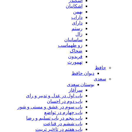
اسکندر
اشکانیان
بهمن
داراب
دارای
رستم
زال
ساسانیان
زو طهماسپ‏
ضحاک
فریدون
تهمورث
حافظ
دیوان حافظ
سعدی
بوستان سعدی
سرآغاز
باب اول در عدل و تدبیر و رای
باب دوم در احسان
باب سوم در عشق و مستی و شور
باب چهارم در تواضع
باب پنجم در باب تسلیم و رضا
باب ششم در قناعت
باب هفتم در تاءثیر تربیت