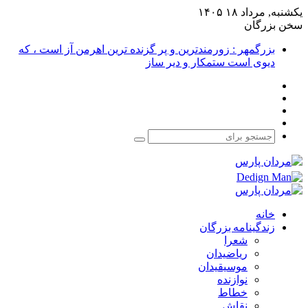
یکشنبه, مرداد ۱۸ ۱۴۰۵
سخن بزرگان
بزرگمهر : زورمندترین و پر گزنده ترین اهرمن آز است ، که
دیوی است ستمکار و دیر ساز
فیس
X
بوک
یوتیوب
اینستاگرام
جستجو
برای
خانه
زندگینامه بزرگان
شعرا
ریاضیدان
موسیقیدان
نوازنده
خطاط
نقاش