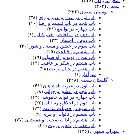
سخن بزرگان
(۳۱۶)
سعدی
(۴۶۴)
بوستان سعدی
(۲۳۶)
باب اول در عدل و تدبیر و رای
(۳۸)
باب پنجم در باب تسلیم و رضا
(۱۶)
باب چهارم در تواضع
(۳۱)
باب دهم در مناجات و ختم کتاب
(۶)
باب دوم در احسان
(۳۳)
باب سوم در عشق و مستی و شور
(۳۰)
باب ششم در قناعت
(۱۵)
باب نهم در توبه و راه صواب
(۱۹)
باب هشتم در شکر بر عافیت
(۱۳)
باب هفتم در عالم تربیت
(۲۸)
سرآغاز
(۶)
گلستان سعدی
(۲۲۸)
باب اول در عبرت پادشاهان
(۴۱)
باب پنجم در عشق و جوانى
(۱۸)
باب چهارم در فواید خاموشى
(۱۳)
باب دوم در اخلاق پارسایان
(۲۵)
باب سوم در فضیلت قناعت
(۲۴)
باب ششم در ناتوانى و پیرى
(۹)
باب هشتم در آداب صحبت و همنشنى
(۷۷)
باب هفتم در تاءثیر تربیت
(۲۰)
سهراب سپهری
(۱۳۶)