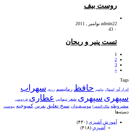
روست بیف
22 نوامبر , 2011
admin
43
۰
تست پنیر و ریحان
1
2
3
»
Tags
حافظ
سهراب
رماتیسم
ادرار آور
اسهال
زردی
بواسیر
سپهری
سپهری
عطاری
شعر نیمایی
فردوسی
نسخ تعلیق
کمبوجیه
مشروطه
موسیقیدان
نقرس
یبوست
ملک الشعرا
دسته‌ها
آموزش آشپزی
(۴۳۰)
آشپزی
(۴۱۸)