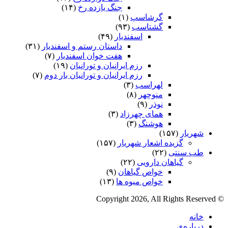
جنگ یازده رخ
(۱۴)
گرشاسپ
(۱)
گشتاسب
(۹۳)
اسفندیار
(۴۹)
داستان رستم و اسفندیار
(۳۱)
هفت خوان اسفندیار
(۷)
رزم ایرانیان و تورانیان
(۱۹)
رزم ایرانیان و تورانیان بار دوم
(۷)
لهراسب
(۳)
منوچهر
(۸)
نوذر
(۹)
هماى چهرزاد
(۳)
هوشنگ
(۳)
شهریار
(۱۵۷)
گزیده اشعار شهریار
(۱۵۷)
طب سنتی
(۲۲)
گیاهان دارویی
(۲۲)
خواص گیاهان
(۹)
خواص میوه ها
(۱۳)
© Copyright 2026, All Rights Reserved
خانه
درباره‌ی