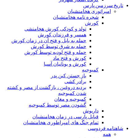
تاریخ سرزمین پارس
امپراتوری هخامنشیان
شجره نامه هخامنشیان
کورش
تولد و کودکی کورش هخامنشی
همسر و فرزندان کورش
حمله به بابل و فتح آن در زمان کورش
حمله به شرق توسط کورش
حمله و فتح لودیه توسط کورش
کورش و فتح ماد
کورش و یونانیان آسیا
کمبوجیه
باز جستن کین پدر
برادر کشی
بردیه دروغین ، بازگشت از مصر و کشته
شدن کمبوجیه
کمبوجیه و مغان
گشودن مصر توسط کمبوجیه
داریوش
قبایل پارسی در زمان هخامنشیان
تمام جنگ های امپراطوری هخامنشیان
شاهنامه فردوسی
همه