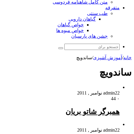
متن کامل شاهنامه فردوسی
متفرقه
طب سنتی
گیاهان دارویی
خواص گیاهان
خواص میوه ها
جشن های پارسیان
جستجو
برای
خانه
/
آموزش آشپزی
/
ساندویچ
ساندویچ
22 نوامبر , 2011
admin
44
۰
همبرگر شاتو بریان
22 نوامبر , 2011
admin