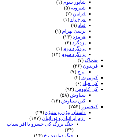
شاپور سوم‏
(۱)
شیرویه
(۵)
فرایین
(۲)
فرخ زاد
(۱)
قباد
(۹)
نرسئ بهرام‏
(۱)
هرمزد
(۱۳)
یزدگرد
(۳)
یزدگرد دوم
(۱)
یزدگرد سوم
(۱۴)
ضحاک
(۷)
فریدون
(۲۶)
ایرج
(۷)
کیومرث
(۲)
کی قباد
(۶)
کی کاووس
(۹۳)
سیاوش
(۵۸)
کین سیاوش
(۱۳)
کیخسرو
(۲۵۴)
داستان بیژن و منیژه
(۲۹)
رزم ایرانیان و تورانیان
(۱۷۷)
جنگ بزرگ کی خسرو با افراسیاب
(۴۴)
جنگ دوازده رخ
(۱۴)