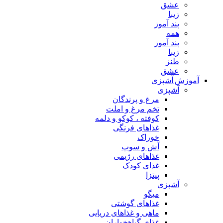
عشق
زیبا
پند آموز
همه
پند آموز
زیبا
طنز
عشق
آموزش آشپزی
آشپزی
مرغ و پرندگان
تخم مرغ و املت
کوفته ، کوکو و دلمه
غذاهای فرنگی
خوراک
آش و سوپ
غذاهای رژیمی
غذای کودک
پیتزا
آشپزی
میگو
غذاهای گوشتی
ماهی و غذاهای دریایی
غذای گیاهخواران