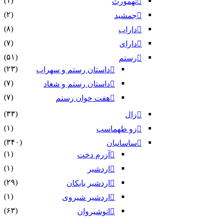
(۱)
تهمورث
(۲)
جمشید
(۸)
داراب
(۷)
دارای
(۵۱)
رستم
(۲۳)
داستان رستم و سهراب
(۷)
داستان رستم و شغاد
(۷)
هفت خوان رستم‏
(۳۳)
زال
(۱)
زو طهماسپ‏
(۳۴۰)
ساسانیان
(۱)
آزرم دخت
(۱)
اردشیر
(۲۹)
اردشیر بابکان
(۱)
اردشیر شیروی
(۶۳)
انوشیروان