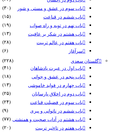
(۳۰)
باب سوم در عشق و مستی و شور
(۱۵)
باب ششم در قناعت
(۱۹)
باب نهم در توبه و راه صواب
(۱۳)
باب هشتم در شکر بر عافیت
(۲۸)
باب هفتم در عالم تربیت
(۶)
سرآغاز
(۲۲۸)
گلستان سعدی
(۴۱)
باب اول در عبرت پادشاهان
(۱۸)
باب پنجم در عشق و جوانى
(۱۳)
باب چهارم در فواید خاموشى
(۲۵)
باب دوم در اخلاق پارسایان
(۲۴)
باب سوم در فضیلت قناعت
(۹)
باب ششم در ناتوانى و پیرى
(۷۷)
باب هشتم در آداب صحبت و همنشنى
(۲۰)
باب هفتم در تاءثیر تربیت