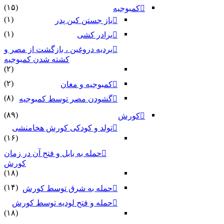
(۱۵)
کمبوجیه
(۱)
باز جستن کین پدر
(۱)
برادر کشی
بردیه دروغین ، بازگشت از مصر و
کشته شدن کمبوجیه
(۲)
(۲)
کمبوجیه و مغان
(۸)
گشودن مصر توسط کمبوجیه
(۸۹)
کورش
تولد و کودکی کورش هخامنشی
(۱۶)
حمله به بابل و فتح آن در زمان
کورش
(۱۸)
(۱۴)
حمله به شرق توسط کورش
حمله و فتح لودیه توسط کورش
(۱۸)