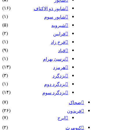
شاپور
(۱۶)
شاپور ذو الاکتاف
(۱)
شاپور سوم‏
(۵)
شیرویه
(۲)
فرایین
(۱)
فرخ زاد
(۹)
قباد
(۱)
نرسئ بهرام‏
(۱۳)
هرمزد
(۳)
یزدگرد
(۱)
یزدگرد دوم
(۱۴)
یزدگرد سوم
(۷)
ضحاک
(۲۶)
فریدون
(۷)
ایرج
(۲)
کیومرث