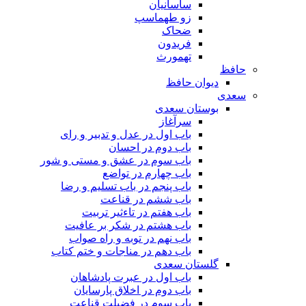
ساسانیان
زو طهماسپ‏
ضحاک
فریدون
تهمورث
حافظ
دیوان حافظ
سعدی
بوستان سعدی
سرآغاز
باب اول در عدل و تدبیر و رای
باب دوم در احسان
باب سوم در عشق و مستی و شور
باب چهارم در تواضع
باب پنجم در باب تسلیم و رضا
باب ششم در قناعت
باب هفتم در تاءثیر تربیت
باب هشتم در شکر بر عافیت
باب نهم در توبه و راه صواب
باب دهم در مناجات و ختم کتاب
گلستان سعدی
باب اول در عبرت پادشاهان
باب دوم در اخلاق پارسایان
باب سوم در فضیلت قناعت