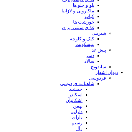
پلو و چلو ها
ماکارونی و لازانیا
کباب
خورشت ها
غذای سنتی ایران
شیرینی
کیک و کلوچه
.بیسکویت
پیش غذا
دسر
سالاد
ساندویچ
دیوان اشعار
فردوسی
شاهنامه فردوسی
جمشید
اسکندر
اشکانیان
بهمن
داراب
دارای
رستم
زال