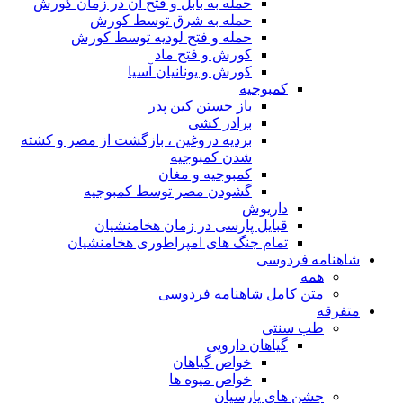
حمله به بابل و فتح آن در زمان کورش
حمله به شرق توسط کورش
حمله و فتح لودیه توسط کورش
کورش و فتح ماد
کورش و یونانیان آسیا
کمبوجیه
باز جستن کین پدر
برادر کشی
بردیه دروغین ، بازگشت از مصر و کشته
شدن کمبوجیه
کمبوجیه و مغان
گشودن مصر توسط کمبوجیه
داریوش
قبایل پارسی در زمان هخامنشیان
تمام جنگ های امپراطوری هخامنشیان
شاهنامه فردوسی
همه
متن کامل شاهنامه فردوسی
متفرقه
طب سنتی
گیاهان دارویی
خواص گیاهان
خواص میوه ها
جشن های پارسیان