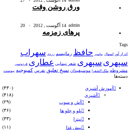
14 آگوست , 2012
۰
27
ورق روشن وقت
admin
14 آگوست , 2012
۰
20
پرهای زمزمه
Tags
حافظ
سهراب
رماتیسم
ادرار آور
اسهال
زردی
بواسیر
سپهری
سپهری
عطاری
شعر نیمایی
فردوسی
نسخ تعلیق
کمبوجیه
مشروطه
موسیقیدان
نقرس
یبوست
ملک الشعرا
دسته‌ها
(۴۳۰)
آموزش آشپزی
(۴۱۸)
آشپزی
(۲۹)
آش و سوپ
(۳۶)
پلو و چلو ها
(۳۳)
پیتزا
(۱۱)
پیش غذا