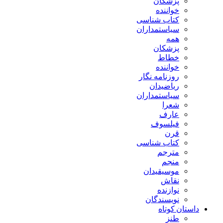
پزشکان
خواننده
کتاب شناسی
سیاستمداران
همه
پزشکان
خطاط
خواننده
روزنامه نگار
ریاضیدان
سیاستمداران
شعرا
عارف
فیلسوف
قرن
کتاب شناسی
مترجم
منجم
موسیقیدان
نقاش
نوازنده
نویسندگان
داستان کوتاه
طنز