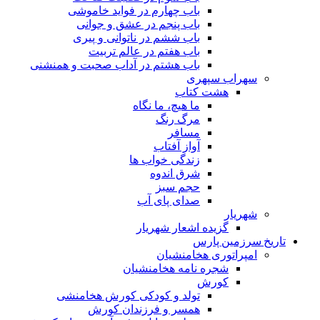
باب چهارم در فواید خاموشى
باب پنجم در عشق و جوانى
باب ششم در ناتوانى و پیرى
باب هفتم در عالم تربیت
باب هشتم در آداب صحبت و همنشنى
سهراب سپهری
هشت کتاب
ما هیچ، ما نگاه
مرگ رنگ
مسافر
آواز آفتاب
زندگی خواب ها
شرق اندوه
حجم سبز
صدای پای آب
شهریار
گزیده اشعار شهریار
تاریخ سرزمین پارس
امپراتوری هخامنشیان
شجره نامه هخامنشیان
کورش
تولد و کودکی کورش هخامنشی
همسر و فرزندان کورش