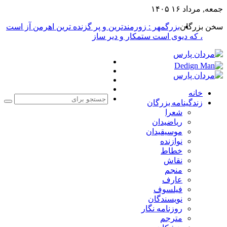
جمعه, مرداد ۱۶ ۱۴۰۵
سخن بزرگان
بزرگمهر : زورمندترین و پر گزنده ترین اهرمن آز است
، که دیوی است ستمکار و دیر ساز
فیس
X
بوک
یوتیوب
اینستاگرام
خانه
زندگینامه بزرگان
جست
شعرا
برا
ریاضیدان
موسیقیدان
نوازنده
خطاط
نقاش
منجم
عارف
فیلسوف
نویسندگان
روزنامه نگار
مترجم