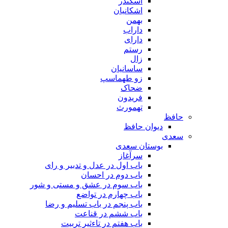
اسکندر
اشکانیان
بهمن
داراب
دارای
رستم
زال
ساسانیان
زو طهماسپ‏
ضحاک
فریدون
تهمورث
حافظ
دیوان حافظ
سعدی
بوستان سعدی
سرآغاز
باب اول در عدل و تدبیر و رای
باب دوم در احسان
باب سوم در عشق و مستی و شور
باب چهارم در تواضع
باب پنجم در باب تسلیم و رضا
باب ششم در قناعت
باب هفتم در تاءثیر تربیت