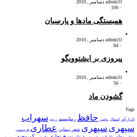
31 دسامبر , 2010
admin
100
۰
همبستگی مادها و پارسیان
31 دسامبر , 2010
admin
84
۰
پیروزی بر ایشتوویگو
31 دسامبر , 2010
admin
56
۰
گشودن ماد
Tags
حافظ
سهراب
رماتیسم
ادرار آور
اسهال
زردی
بواسیر
سپهری
سپهری
عطاری
شعر نیمایی
فردوسی
نسخ تعلیق
کمبوجیه
مشروطه
موسیقیدان
نقرس
یبوست