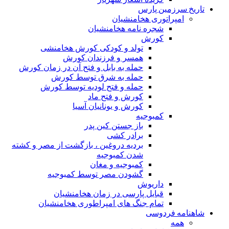
تاریخ سرزمین پارس
امپراتوری هخامنشیان
شجره نامه هخامنشیان
کورش
تولد و کودکی کورش هخامنشی
همسر و فرزندان کورش
حمله به بابل و فتح آن در زمان کورش
حمله به شرق توسط کورش
حمله و فتح لودیه توسط کورش
کورش و فتح ماد
کورش و یونانیان آسیا
کمبوجیه
باز جستن کین پدر
برادر کشی
بردیه دروغین ، بازگشت از مصر و کشته
شدن کمبوجیه
کمبوجیه و مغان
گشودن مصر توسط کمبوجیه
داریوش
قبایل پارسی در زمان هخامنشیان
تمام جنگ های امپراطوری هخامنشیان
شاهنامه فردوسی
همه