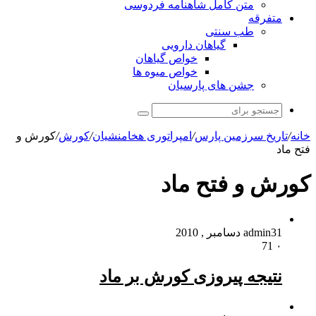
متن کامل شاهنامه فردوسی
متفرقه
طب سنتی
گیاهان دارویی
خواص گیاهان
خواص میوه ها
جشن های پارسیان
جستجو
برای
خانه
/
تاریخ سرزمین پارس
/
امپراتوری هخامنشیان
/
کورش
/
کورش و
فتح ماد
کورش و فتح ماد
31 دسامبر , 2010
admin
71
۰
نتیجه پیروزی کورش بر ماد