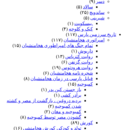
دسر
(۹)
سالاد
(۵)
ساندویچ
(۲۵)
شیرینی
(۵)
.بیسکویت
(۱)
کیک و کلوچه
(۴)
تاریخ سرزمین پارس
(۱۱۷)
امپراتوری هخامنشیان
(۱۱۷)
تمام جنگ های امپراطوری هخامنشیان
(۱۵)
داریوش
(۱)
روایت کتزیاس
(۱۳)
روایت گزنفن
(۶)
روایت هرودتوس
(۱۹)
شجره نامه هخامنشیان
(۶)
قبایل پارسی در زمان هخامنشیان
(۸)
کمبوجیه
(۱۵)
باز جستن کین پدر
(۱)
برادر کشی
(۱)
بردیه دروغین ، بازگشت از مصر و کشته
شدن کمبوجیه
(۲)
کمبوجیه و مغان
(۲)
گشودن مصر توسط کمبوجیه
(۸)
کورش
(۸۹)
تولد و کودکی کورش هخامنشی
(۱۶)