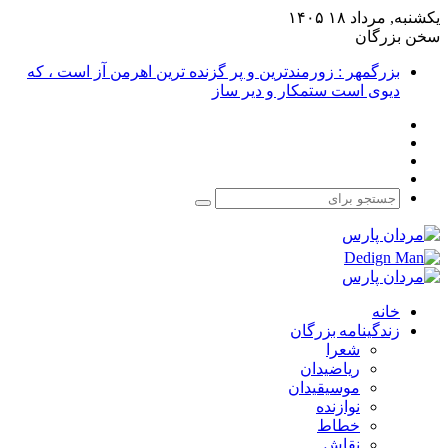
یکشنبه, مرداد ۱۸ ۱۴۰۵
سخن بزرگان
بزرگمهر : زورمندترین و پر گزنده ترین اهرمن آز است ، که
دیوی است ستمکار و دیر ساز
فیس
X
بوک
یوتیوب
اینستاگرام
جستجو
برای
خانه
زندگینامه بزرگان
شعرا
ریاضیدان
موسیقیدان
نوازنده
خطاط
نقاش