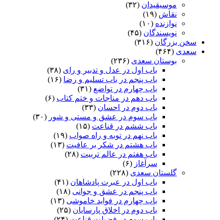
موسیقیدان
(۳۲)
نقاش
(۱۹)
نوازنده
(۱۰)
نویسندگان
(۴۵)
سخن بزرگان
(۳۱۶)
سعدی
(۴۶۴)
بوستان سعدی
(۲۳۶)
باب اول در عدل و تدبیر و رای
(۳۸)
باب پنجم در باب تسلیم و رضا
(۱۶)
باب چهارم در تواضع
(۳۱)
باب دهم در مناجات و ختم کتاب
(۶)
باب دوم در احسان
(۳۳)
باب سوم در عشق و مستی و شور
(۳۰)
باب ششم در قناعت
(۱۵)
باب نهم در توبه و راه صواب
(۱۹)
باب هشتم در شکر بر عافیت
(۱۳)
باب هفتم در عالم تربیت
(۲۸)
سرآغاز
(۶)
گلستان سعدی
(۲۲۸)
باب اول در عبرت پادشاهان
(۴۱)
باب پنجم در عشق و جوانى
(۱۸)
باب چهارم در فواید خاموشى
(۱۳)
باب دوم در اخلاق پارسایان
(۲۵)
باب سوم در فضیلت قناعت
(۲۴)