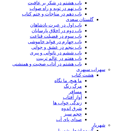
باب هشتم در شکر بر عافیت
باب نهم در توبه و راه صواب
باب دهم در مناجات و ختم کتاب
گلستان سعدی
باب اول در عبرت پادشاهان
باب دوم در اخلاق پارسایان
باب سوم در فضیلت قناعت
باب چهارم در فواید خاموشى
باب پنجم در عشق و جوانى
باب ششم در ناتوانى و پیرى
باب هفتم در عالم تربیت
باب هشتم در آداب صحبت و همنشنى
سهراب سپهری
هشت کتاب
ما هیچ، ما نگاه
مرگ رنگ
مسافر
آواز آفتاب
زندگی خواب ها
شرق اندوه
حجم سبز
صدای پای آب
شهریار
گزیده اشعار شهریار