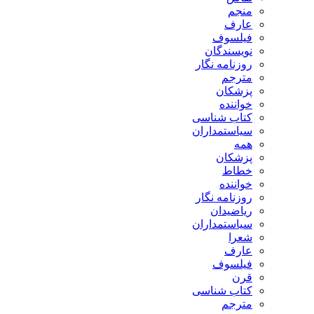
منجم
عارف
فیلسوف
نویسندگان
روزنامه نگار
مترجم
پزشکان
خواننده
کتاب شناسی
سیاستمداران
همه
پزشکان
خطاط
خواننده
روزنامه نگار
ریاضیدان
سیاستمداران
شعرا
عارف
فیلسوف
قرن
کتاب شناسی
مترجم