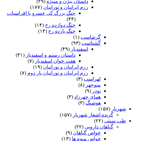
داستان بیژن و منیژه
(۲۹)
رزم ایرانیان و تورانیان
(۱۷۷)
جنگ بزرگ کی خسرو با افراسیاب
(۴۴)
جنگ دوازده رخ
(۱۴)
جنگ یازده رخ
(۱۴)
گرشاسپ
(۱)
گشتاسب
(۹۳)
اسفندیار
(۴۹)
داستان رستم و اسفندیار
(۳۱)
هفت خوان اسفندیار
(۷)
رزم ایرانیان و تورانیان
(۱۹)
رزم ایرانیان و تورانیان بار دوم
(۷)
لهراسب
(۳)
منوچهر
(۸)
نوذر
(۹)
هماى چهرزاد
(۳)
هوشنگ
(۳)
شهریار
(۱۵۷)
گزیده اشعار شهریار
(۱۵۷)
طب سنتی
(۲۲)
گیاهان دارویی
(۲۲)
خواص گیاهان
(۹)
خواص میوه ها
(۱۳)