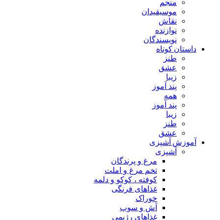
منجم
موسیقیدان
نقاش
نوازنده
نویسندگان
داستان کوتاه
طنز
عشق
زیبا
پند آموز
همه
پند آموز
زیبا
طنز
عشق
آموزش آشپزی
آشپزی
مرغ و پرندگان
تخم مرغ و املت
کوفته ، کوکو و دلمه
غذاهای فرنگی
خوراک
آش و سوپ
غذاهای رژیمی