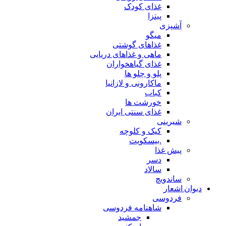
غذای کودک
پیتزا
آشپزی
میگو
غذاهای گوشتی
ماهی و غذاهای دریایی
غذای گیاهخواران
پلو و چلو ها
ماکارونی و لازانیا
کباب
خورشت ها
غذای سنتی ایران
شیرینی
کیک و کلوچه
.بیسکویت
پیش غذا
دسر
سالاد
ساندویچ
دیوان اشعار
فردوسی
شاهنامه فردوسی
جمشید