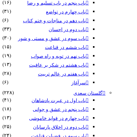
(۱۶)
باب پنجم در باب تسلیم و رضا
(۳۱)
باب چهارم در تواضع
(۶)
باب دهم در مناجات و ختم کتاب
(۳۳)
باب دوم در احسان
(۳۰)
باب سوم در عشق و مستی و شور
(۱۵)
باب ششم در قناعت
(۱۹)
باب نهم در توبه و راه صواب
(۱۳)
باب هشتم در شکر بر عافیت
(۲۸)
باب هفتم در عالم تربیت
(۶)
سرآغاز
(۲۲۸)
گلستان سعدی
(۴۱)
باب اول در عبرت پادشاهان
(۱۸)
باب پنجم در عشق و جوانى
(۱۳)
باب چهارم در فواید خاموشى
(۲۵)
باب دوم در اخلاق پارسایان
(۲۴)
باب سوم در فضیلت قناعت