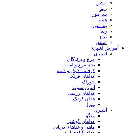
عشق
زیبا
پند آموز
همه
پند آموز
زیبا
طنز
عشق
آموزش آشپزی
آشپزی
مرغ و پرندگان
تخم مرغ و املت
کوفته ، کوکو و دلمه
غذاهای فرنگی
خوراک
آش و سوپ
غذاهای رژیمی
غذای کودک
پیتزا
آشپزی
میگو
غذاهای گوشتی
ماهی و غذاهای دریایی
غذای گیاهخواران