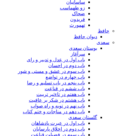
ساسانیان
زو طهماسپ‏
ضحاک
فریدون
تهمورث
حافظ
دیوان حافظ
سعدی
بوستان سعدی
سرآغاز
باب اول در عدل و تدبیر و رای
باب دوم در احسان
باب سوم در عشق و مستی و شور
باب چهارم در تواضع
باب پنجم در باب تسلیم و رضا
باب ششم در قناعت
باب هفتم در تاءثیر تربیت
باب هشتم در شکر بر عافیت
باب نهم در توبه و راه صواب
باب دهم در مناجات و ختم کتاب
گلستان سعدی
باب اول در عبرت پادشاهان
باب دوم در اخلاق پارسایان
باب سوم در فضیلت قناعت