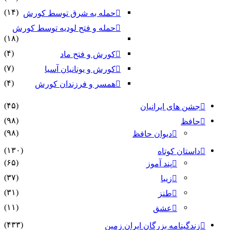
(۱۴)
حمله به شرق توسط کورش
حمله و فتح لودیه توسط کورش
(۱۸)
(۴)
کورش و فتح ماد
(۷)
کورش و یونانیان آسیا
(۴)
همسر و فرزندان کورش
(۴۵)
جشن های ایرانیان
(۹۸)
حافظ
(۹۸)
دیوان حافظ
(۱۳۰)
داستان کوتاه
(۶۵)
پند آموز
(۳۷)
زیبا
(۳۱)
طنز
(۱۱)
عشق
(۴۳۳)
زندگینامه بزرگان ایران زمین