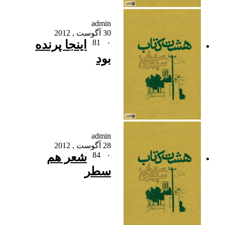
admin
30 آگوست , 2012
۰
81
اینجا پرنده
بود
admin
28 آگوست , 2012
۰
84
شعر هم
سطر