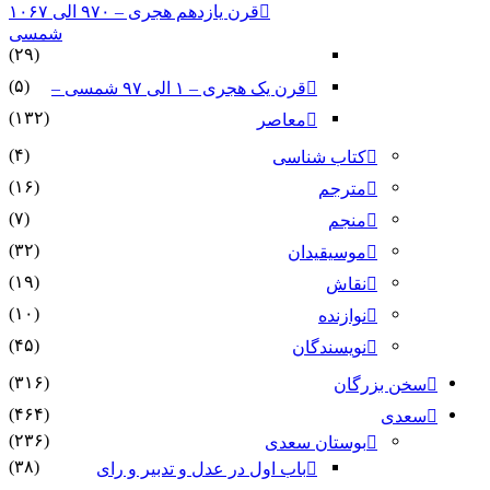
قرن یازدهم هجری – ۹۷۰ الی ۱۰۶۷
شمسی
(۲۹)
(۵)
قرن یک هجری – ۱ الی ۹۷ شمسی –
(۱۳۲)
معاصر
(۴)
کتاب شناسی
(۱۶)
مترجم
(۷)
منجم
(۳۲)
موسیقیدان
(۱۹)
نقاش
(۱۰)
نوازنده
(۴۵)
نویسندگان
(۳۱۶)
سخن بزرگان
(۴۶۴)
سعدی
(۲۳۶)
بوستان سعدی
(۳۸)
باب اول در عدل و تدبیر و رای