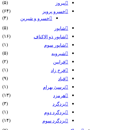
(۵)
پیروز
(۶۴)
خسرو پرویز
(۴)
خسرو و شیرین
(۵)
شاپور
(۱۶)
شاپور ذو الاکتاف
(۱)
شاپور سوم‏
(۵)
شیرویه
(۲)
فرایین
(۱)
فرخ زاد
(۹)
قباد
(۱)
نرسئ بهرام‏
(۱۳)
هرمزد
(۳)
یزدگرد
(۱)
یزدگرد دوم
(۱۴)
یزدگرد سوم