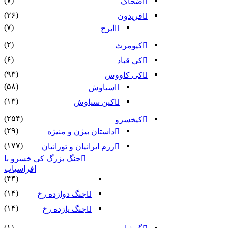
(۷)
ضحاک
(۲۶)
فریدون
(۷)
ایرج
(۲)
کیومرث
(۶)
کی قباد
(۹۳)
کی کاووس
(۵۸)
سیاوش
(۱۳)
کین سیاوش
(۲۵۴)
کیخسرو
(۲۹)
داستان بیژن و منیژه
(۱۷۷)
رزم ایرانیان و تورانیان
جنگ بزرگ کی خسرو با
افراسیاب
(۴۴)
(۱۴)
جنگ دوازده رخ
(۱۴)
جنگ یازده رخ
(۱)