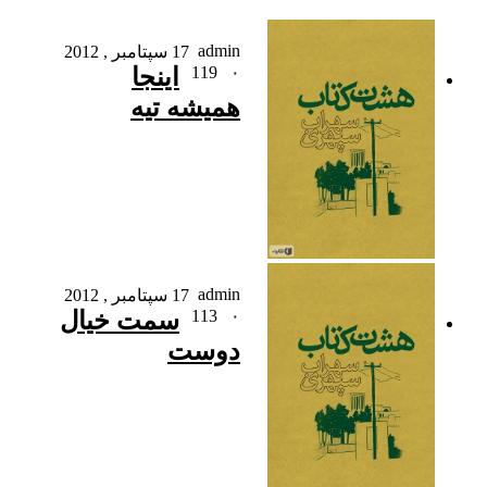
admin
17 سپتامبر , 2012
۰
119
اینجا
همیشه تیه
admin
17 سپتامبر , 2012
۰
113
سمت خیال
دوست