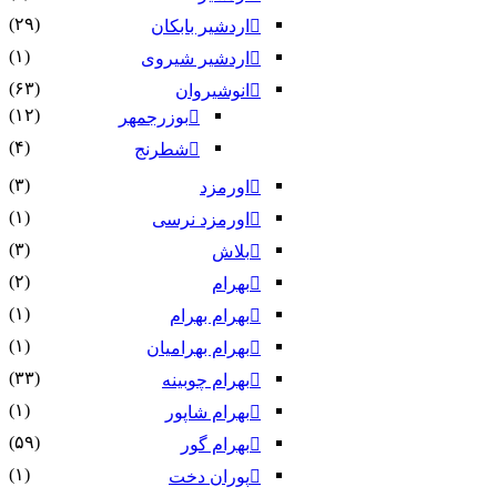
(۲۹)
اردشیر بابکان
(۱)
اردشیر شیروی
(۶۳)
انوشیروان
(۱۲)
بوزرجمهر
(۴)
شطرنج
(۳)
اورمزد
(۱)
اورمزد نرسى‏
(۳)
بلاش
(۲)
بهرام
(۱)
بهرام بهرام
(۱)
بهرام بهرامیان‏
(۳۳)
بهرام چوبینه
(۱)
بهرام شاپور
(۵۹)
بهرام گور
(۱)
پوران دخت