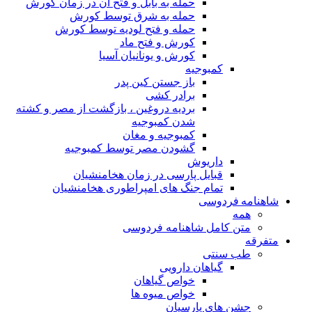
حمله به بابل و فتح آن در زمان کورش
حمله به شرق توسط کورش
حمله و فتح لودیه توسط کورش
کورش و فتح ماد
کورش و یونانیان آسیا
کمبوجیه
باز جستن کین پدر
برادر کشی
بردیه دروغین ، بازگشت از مصر و کشته
شدن کمبوجیه
کمبوجیه و مغان
گشودن مصر توسط کمبوجیه
داریوش
قبایل پارسی در زمان هخامنشیان
تمام جنگ های امپراطوری هخامنشیان
شاهنامه فردوسی
همه
متن کامل شاهنامه فردوسی
متفرقه
طب سنتی
گیاهان دارویی
خواص گیاهان
خواص میوه ها
جشن های پارسیان