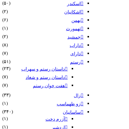
(۵۰)
اسکندر
(۲)
اشکانیان
(۶)
بهمن
(۱)
تهمورث
(۲)
جمشید
(۸)
داراب
(۷)
دارای
(۵۱)
رستم
(۲۳)
داستان رستم و سهراب
(۷)
داستان رستم و شغاد
(۷)
هفت خوان رستم‏
(۳۳)
زال
(۱)
زو طهماسپ‏
(۳۴۰)
ساسانیان
(۱)
آزرم دخت
(۱)
اردشیر