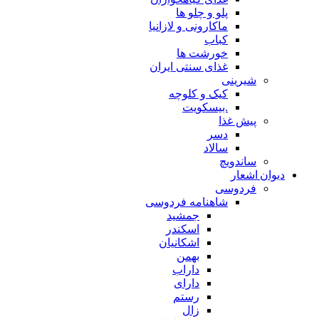
پلو و چلو ها
ماکارونی و لازانیا
کباب
خورشت ها
غذای سنتی ایران
شیرینی
کیک و کلوچه
.بیسکویت
پیش غذا
دسر
سالاد
ساندویچ
دیوان اشعار
فردوسی
شاهنامه فردوسی
جمشید
اسکندر
اشکانیان
بهمن
داراب
دارای
رستم
زال