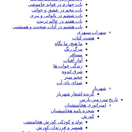
باب چهارم در فواید خاموشى
باب پنجم در عشق و جوانى
باب ششم در ناتوانى و پیرى
باب هفتم در عالم تربیت
باب هشتم در آداب صحبت و همنشنى
سهراب سپهری
هشت کتاب
ما هیچ، ما نگاه
مرگ رنگ
مسافر
آواز آفتاب
زندگی خواب ها
شرق اندوه
حجم سبز
صدای پای آب
شهریار
گزیده اشعار شهریار
تاریخ سرزمین پارس
امپراتوری هخامنشیان
شجره نامه هخامنشیان
کورش
تولد و کودکی کورش هخامنشی
همسر و فرزندان کورش