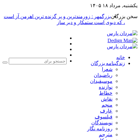
یکشنبه, مرداد ۱۸ ۱۴۰۵
سخن بزرگان
بزرگمهر : زورمندترین و پر گزنده ترین اهرمن آز است
، که دیوی است ستمکار و دیر ساز
فیس
X
بوک
یوتیوب
اینستاگرام
خانه
زندگینامه بزرگان
جست
شعرا
برا
ریاضیدان
موسیقیدان
نوازنده
خطاط
نقاش
منجم
عارف
فیلسوف
نویسندگان
روزنامه نگار
مترجم