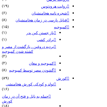
(۱۹)
روایت هرودتوس
(۶)
شجره نامه هخامنشیان
(۸)
قبایل پارسی در زمان هخامنشیان
(۱۵)
کمبوجیه
(۱)
باز جستن کین پدر
(۱)
برادر کشی
بردیه دروغین ، بازگشت از مصر و
کشته شدن کمبوجیه
(۲)
(۲)
کمبوجیه و مغان
(۸)
گشودن مصر توسط کمبوجیه
(۸۹)
کورش
تولد و کودکی کورش هخامنشی
(۱۶)
حمله به بابل و فتح آن در زمان
کورش
(۱۸)