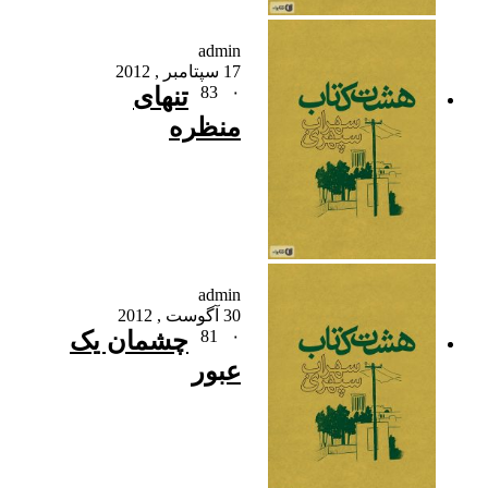
admin
17 سپتامبر , 2012
۰
83
تنهای
منظره
admin
30 آگوست , 2012
۰
81
چشمان یک
عبور