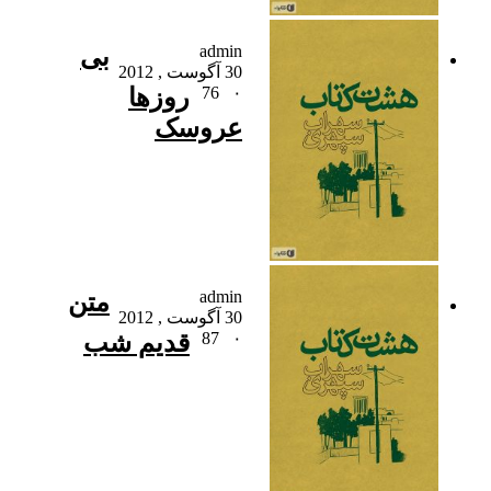
admin
بی
30 آگوست , 2012
۰
76
روزها
عروسک
admin
متن
30 آگوست , 2012
۰
87
قدیم شب