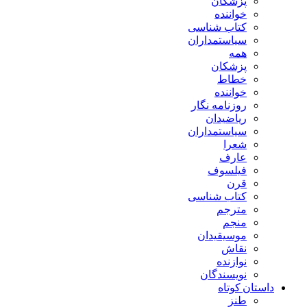
پزشکان
خواننده
کتاب شناسی
سیاستمداران
همه
پزشکان
خطاط
خواننده
روزنامه نگار
ریاضیدان
سیاستمداران
شعرا
عارف
فیلسوف
قرن
کتاب شناسی
مترجم
منجم
موسیقیدان
نقاش
نوازنده
نویسندگان
داستان کوتاه
طنز