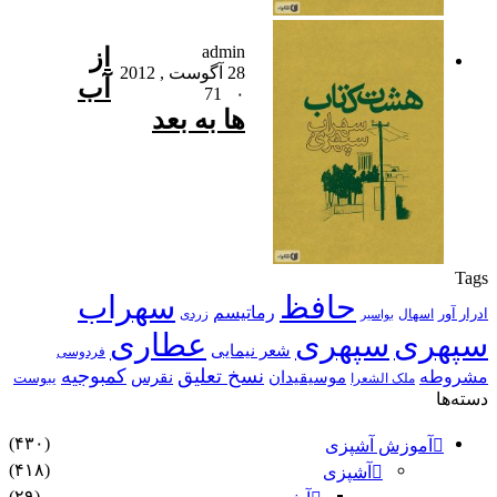
admin
از
28 آگوست , 2012
آب
71
۰
ها به بعد
Tags
حافظ
سهراب
رماتیسم
ادرار آور
اسهال
زردی
بواسیر
سپهری
سپهری
عطاری
شعر نیمایی
فردوسی
نسخ تعلیق
کمبوجیه
مشروطه
موسیقیدان
نقرس
یبوست
ملک الشعرا
دسته‌ها
(۴۳۰)
آموزش آشپزی
(۴۱۸)
آشپزی
(۲۹)