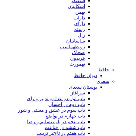
اسکندر
اشکانیان
بهمن
داراب
دارای
رستم
زال
ساسانیان
زو طهماسپ‏
ضحاک
فریدون
تهمورث
حافظ
دیوان حافظ
سعدی
بوستان سعدی
سرآغاز
باب اول در عدل و تدبیر و رای
باب دوم در احسان
باب سوم در عشق و مستی و شور
باب چهارم در تواضع
باب پنجم در باب تسلیم و رضا
باب ششم در قناعت
باب هفتم در تاءثیر تربیت