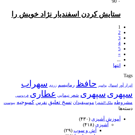
90
۰
ستایش کردن اسفندیار نژاد خویش را
1
2
3
4
5
»
...
انتها
Tags
حافظ
سهراب
رماتیسم
ادرار آور
اسهال
زردی
بواسیر
سپهری
سپهری
عطاری
شعر نیمایی
فردوسی
نسخ تعلیق
کمبوجیه
مشروطه
موسیقیدان
نقرس
یبوست
ملک الشعرا
دسته‌ها
آموزش آشپزی
(۴۳۰)
آشپزی
(۴۱۸)
آش و سوپ
(۲۹)