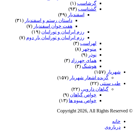
گرشاسپ
(۱)
گشتاسب
(۹۳)
اسفندیار
(۴۹)
داستان رستم و اسفندیار
(۳۱)
هفت خوان اسفندیار
(۷)
رزم ایرانیان و تورانیان
(۱۹)
رزم ایرانیان و تورانیان بار دوم
(۷)
لهراسب
(۳)
منوچهر
(۸)
نوذر
(۹)
هماى چهرزاد
(۳)
هوشنگ
(۳)
شهریار
(۱۵۷)
گزیده اشعار شهریار
(۱۵۷)
طب سنتی
(۲۲)
گیاهان دارویی
(۲۲)
خواص گیاهان
(۹)
خواص میوه ها
(۱۳)
© Copyright 2026, All Rights Reserved
خانه
درباره‌ی