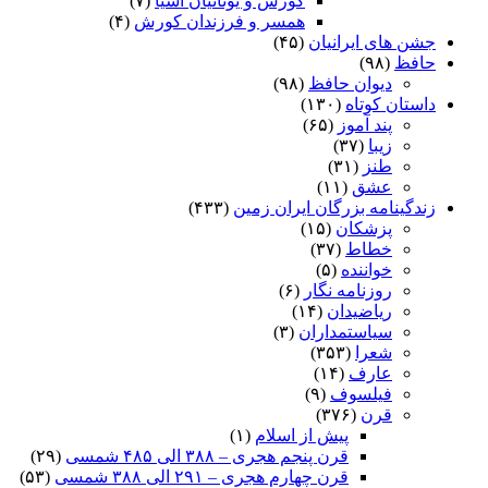
کورش و یونانیان آسیا
(۷)
همسر و فرزندان کورش
(۴)
جشن های ایرانیان
(۴۵)
حافظ
(۹۸)
دیوان حافظ
(۹۸)
داستان کوتاه
(۱۳۰)
پند آموز
(۶۵)
زیبا
(۳۷)
طنز
(۳۱)
عشق
(۱۱)
زندگینامه بزرگان ایران زمین
(۴۳۳)
پزشکان
(۱۵)
خطاط
(۳۷)
خواننده
(۵)
روزنامه نگار
(۶)
ریاضیدان
(۱۴)
سیاستمداران
(۳)
شعرا
(۳۵۳)
عارف
(۱۴)
فیلسوف
(۹)
قرن
(۳۷۶)
پیش از اسلام
(۱)
قرن پنجم هجری – ۳۸۸ الی ۴۸۵ شمسی
(۲۹)
قرن چهارم هجری – ۲۹۱ الی ۳۸۸ شمسی
(۵۳)