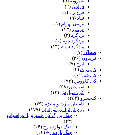
شیرویه
(۵)
فرایین
(۲)
فرخ زاد
(۱)
قباد
(۹)
نرسئ بهرام‏
(۱)
هرمزد
(۱۳)
یزدگرد
(۳)
یزدگرد دوم
(۱)
یزدگرد سوم
(۱۴)
ضحاک
(۷)
فریدون
(۲۶)
ایرج
(۷)
کیومرث
(۲)
کی قباد
(۶)
کی کاووس
(۹۳)
سیاوش
(۵۸)
کین سیاوش
(۱۳)
کیخسرو
(۲۵۴)
داستان بیژن و منیژه
(۲۹)
رزم ایرانیان و تورانیان
(۱۷۷)
جنگ بزرگ کی خسرو با افراسیاب
(۴۴)
جنگ دوازده رخ
(۱۴)
جنگ یازده رخ
(۱۴)