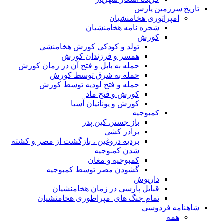
تاریخ سرزمین پارس
امپراتوری هخامنشیان
شجره نامه هخامنشیان
کورش
تولد و کودکی کورش هخامنشی
همسر و فرزندان کورش
حمله به بابل و فتح آن در زمان کورش
حمله به شرق توسط کورش
حمله و فتح لودیه توسط کورش
کورش و فتح ماد
کورش و یونانیان آسیا
کمبوجیه
باز جستن کین پدر
برادر کشی
بردیه دروغین ، بازگشت از مصر و کشته
شدن کمبوجیه
کمبوجیه و مغان
گشودن مصر توسط کمبوجیه
داریوش
قبایل پارسی در زمان هخامنشیان
تمام جنگ های امپراطوری هخامنشیان
شاهنامه فردوسی
همه