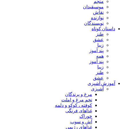
منجم
موسیقیدان
نقاش
نوازنده
نویسندگان
داستان کوتاه
طنز
عشق
زیبا
پند آموز
همه
پند آموز
زیبا
طنز
عشق
آموزش آشپزی
آشپزی
مرغ و پرندگان
تخم مرغ و املت
کوفته ، کوکو و دلمه
غذاهای فرنگی
خوراک
آش و سوپ
غذاهای رژیمی