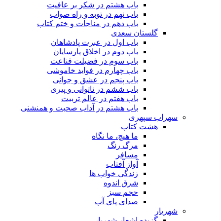
باب هشتم در شکر بر عافیت
باب نهم در توبه و راه صواب
باب دهم در مناجات و ختم کتاب
گلستان سعدی
باب اول در عبرت پادشاهان
باب دوم در اخلاق پارسایان
باب سوم در فضیلت قناعت
باب چهارم در فواید خاموشى
باب پنجم در عشق و جوانى
باب ششم در ناتوانى و پیرى
باب هفتم در عالم تربیت
باب هشتم در آداب صحبت و همنشنى
سهراب سپهری
هشت کتاب
ما هیچ، ما نگاه
مرگ رنگ
مسافر
آواز آفتاب
زندگی خواب ها
شرق اندوه
حجم سبز
صدای پای آب
شهریار
گزیده اشعار شهریار