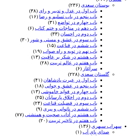
بوستان سعدی
(۲۳۶)
باب اول در عدل و تدبیر و رای
(۳۸)
باب پنجم در باب تسلیم و رضا
(۱۶)
باب چهارم در تواضع
(۳۱)
باب دهم در مناجات و ختم کتاب
(۶)
باب دوم در احسان
(۳۳)
باب سوم در عشق و مستی و شور
(۳۰)
باب ششم در قناعت
(۱۵)
باب نهم در توبه و راه صواب
(۱۹)
باب هشتم در شکر بر عافیت
(۱۳)
باب هفتم در عالم تربیت
(۲۸)
سرآغاز
(۶)
گلستان سعدی
(۲۲۸)
باب اول در عبرت پادشاهان
(۴۱)
باب پنجم در عشق و جوانى
(۱۸)
باب چهارم در فواید خاموشى
(۱۳)
باب دوم در اخلاق پارسایان
(۲۵)
باب سوم در فضیلت قناعت
(۲۴)
باب ششم در ناتوانى و پیرى
(۹)
باب هشتم در آداب صحبت و همنشنى
(۷۷)
باب هفتم در تاءثیر تربیت
(۲۰)
سهراب سپهری
(۱۳۶)
صدای پای آب
(۱)