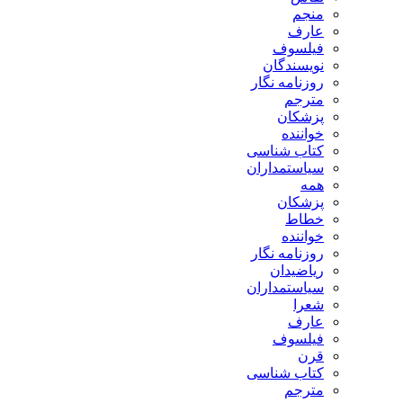
منجم
عارف
فیلسوف
نویسندگان
روزنامه نگار
مترجم
پزشکان
خواننده
کتاب شناسی
سیاستمداران
همه
پزشکان
خطاط
خواننده
روزنامه نگار
ریاضیدان
سیاستمداران
شعرا
عارف
فیلسوف
قرن
کتاب شناسی
مترجم