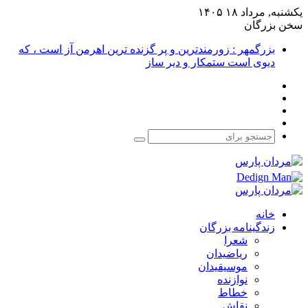
یکشنبه, مرداد ۱۸ ۱۴۰۵
سخن بزرگان
بزرگمهر : زورمندترین و پر گزنده ترین اهرمن آز است ، که
دیوی است ستمکار و دیر ساز
فیس
X
بوک
یوتیوب
اینستاگرام
جستجو
برای
خانه
زندگینامه بزرگان
شعرا
ریاضیدان
موسیقیدان
نوازنده
خطاط
نقاش