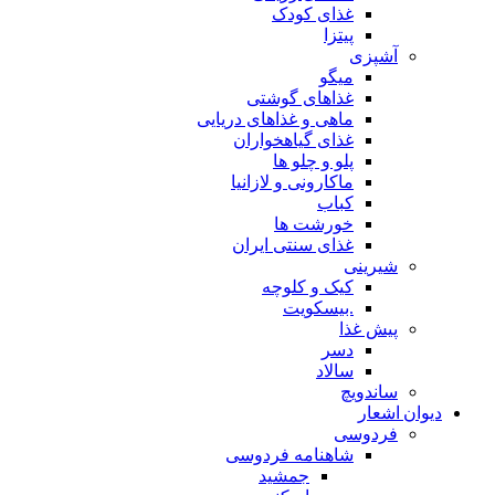
غذای کودک
پیتزا
آشپزی
میگو
غذاهای گوشتی
ماهی و غذاهای دریایی
غذای گیاهخواران
پلو و چلو ها
ماکارونی و لازانیا
کباب
خورشت ها
غذای سنتی ایران
شیرینی
کیک و کلوچه
.بیسکویت
پیش غذا
دسر
سالاد
ساندویچ
دیوان اشعار
فردوسی
شاهنامه فردوسی
جمشید