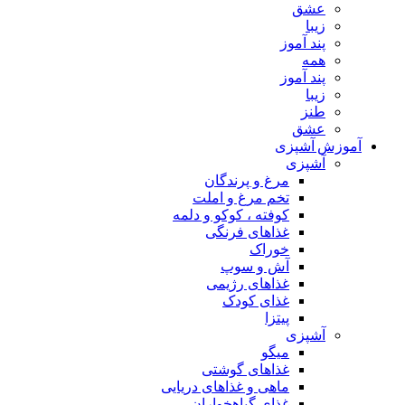
عشق
زیبا
پند آموز
همه
پند آموز
زیبا
طنز
عشق
آموزش آشپزی
آشپزی
مرغ و پرندگان
تخم مرغ و املت
کوفته ، کوکو و دلمه
غذاهای فرنگی
خوراک
آش و سوپ
غذاهای رژیمی
غذای کودک
پیتزا
آشپزی
میگو
غذاهای گوشتی
ماهی و غذاهای دریایی
غذای گیاهخواران