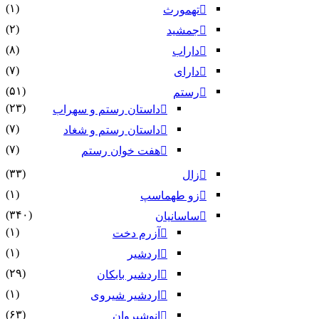
(۱)
تهمورث
(۲)
جمشید
(۸)
داراب
(۷)
دارای
(۵۱)
رستم
(۲۳)
داستان رستم و سهراب
(۷)
داستان رستم و شغاد
(۷)
هفت خوان رستم‏
(۳۳)
زال
(۱)
زو طهماسپ‏
(۳۴۰)
ساسانیان
(۱)
آزرم دخت
(۱)
اردشیر
(۲۹)
اردشیر بابکان
(۱)
اردشیر شیروی
(۶۳)
انوشیروان