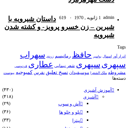
admin
1 ژانویه , 1970
۰
619
داستان شیرویه با
شیرین – زن خسرو پرویز- و کشته شدن
شیرویه
Tags
حافظ
سهراب
رماتیسم
ادرار آور
اسهال
زردی
بواسیر
سپهری
سپهری
عطاری
شعر نیمایی
فردوسی
نسخ تعلیق
کمبوجیه
مشروطه
موسیقیدان
نقرس
یبوست
ملک الشعرا
دسته‌ها
(۴۳۰)
آموزش آشپزی
(۴۱۸)
آشپزی
(۲۹)
آش و سوپ
(۳۶)
پلو و چلو ها
(۳۳)
پیتزا