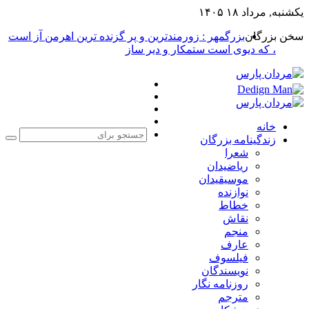
یکشنبه, مرداد ۱۸ ۱۴۰۵
سخن بزرگان
بزرگمهر : زورمندترین و پر گزنده ترین اهرمن آز است
، که دیوی است ستمکار و دیر ساز
فیس
X
بوک
یوتیوب
اینستاگرام
خانه
زندگینامه بزرگان
جست
شعرا
برا
ریاضیدان
موسیقیدان
نوازنده
خطاط
نقاش
منجم
عارف
فیلسوف
نویسندگان
روزنامه نگار
مترجم