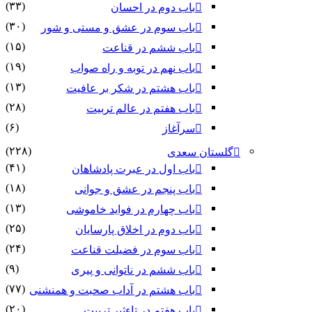
(۳۳)
باب دوم در احسان
(۳۰)
باب سوم در عشق و مستی و شور
(۱۵)
باب ششم در قناعت
(۱۹)
باب نهم در توبه و راه صواب
(۱۳)
باب هشتم در شکر بر عافیت
(۲۸)
باب هفتم در عالم تربیت
(۶)
سرآغاز
(۲۲۸)
گلستان سعدی
(۴۱)
باب اول در عبرت پادشاهان
(۱۸)
باب پنجم در عشق و جوانى
(۱۳)
باب چهارم در فواید خاموشى
(۲۵)
باب دوم در اخلاق پارسایان
(۲۴)
باب سوم در فضیلت قناعت
(۹)
باب ششم در ناتوانى و پیرى
(۷۷)
باب هشتم در آداب صحبت و همنشنى
(۲۰)
باب هفتم در تاءثیر تربیت