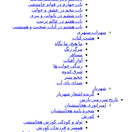
باب چهارم در فواید خاموشى
باب پنجم در عشق و جوانى
باب ششم در ناتوانى و پیرى
باب هفتم در عالم تربیت
باب هشتم در آداب صحبت و همنشنى
سهراب سپهری
هشت کتاب
ما هیچ، ما نگاه
مرگ رنگ
مسافر
آواز آفتاب
زندگی خواب ها
شرق اندوه
حجم سبز
صدای پای آب
شهریار
گزیده اشعار شهریار
تاریخ سرزمین پارس
امپراتوری هخامنشیان
شجره نامه هخامنشیان
کورش
تولد و کودکی کورش هخامنشی
همسر و فرزندان کورش