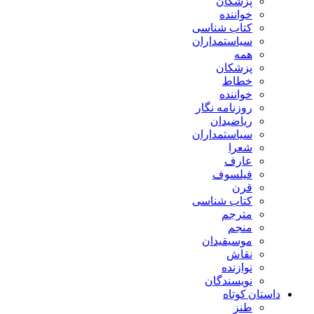
پزشکان
خواننده
کتاب شناسی
سیاستمداران
همه
پزشکان
خطاط
خواننده
روزنامه نگار
ریاضیدان
سیاستمداران
شعرا
عارف
فیلسوف
قرن
کتاب شناسی
مترجم
منجم
موسیقیدان
نقاش
نوازنده
نویسندگان
داستان کوتاه
طنز