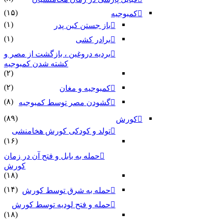
(۱۵)
کمبوجیه
(۱)
باز جستن کین پدر
(۱)
برادر کشی
بردیه دروغین ، بازگشت از مصر و
کشته شدن کمبوجیه
(۲)
(۲)
کمبوجیه و مغان
(۸)
گشودن مصر توسط کمبوجیه
(۸۹)
کورش
تولد و کودکی کورش هخامنشی
(۱۶)
حمله به بابل و فتح آن در زمان
کورش
(۱۸)
(۱۴)
حمله به شرق توسط کورش
حمله و فتح لودیه توسط کورش
(۱۸)