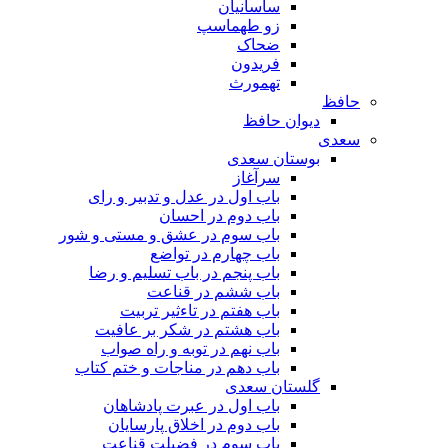
ساسانیان
زو طهماسپ‏
ضحاک
فریدون
تهمورث
حافظ
دیوان حافظ
سعدی
بوستان سعدی
سرآغاز
باب اول در عدل و تدبیر و رای
باب دوم در احسان
باب سوم در عشق و مستی و شور
باب چهارم در تواضع
باب پنجم در باب تسلیم و رضا
باب ششم در قناعت
باب هفتم در تاءثیر تربیت
باب هشتم در شکر بر عافیت
باب نهم در توبه و راه صواب
باب دهم در مناجات و ختم کتاب
گلستان سعدی
باب اول در عبرت پادشاهان
باب دوم در اخلاق پارسایان
باب سوم در فضیلت قناعت