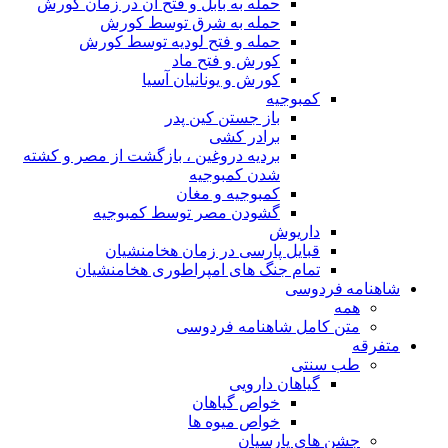
حمله به بابل و فتح آن در زمان کورش
حمله به شرق توسط کورش
حمله و فتح لودیه توسط کورش
کورش و فتح ماد
کورش و یونانیان آسیا
کمبوجیه
باز جستن کین پدر
برادر کشی
بردیه دروغین ، بازگشت از مصر و کشته
شدن کمبوجیه
کمبوجیه و مغان
گشودن مصر توسط کمبوجیه
داریوش
قبایل پارسی در زمان هخامنشیان
تمام جنگ های امپراطوری هخامنشیان
شاهنامه فردوسی
همه
متن کامل شاهنامه فردوسی
متفرقه
طب سنتی
گیاهان دارویی
خواص گیاهان
خواص میوه ها
جشن های پارسیان