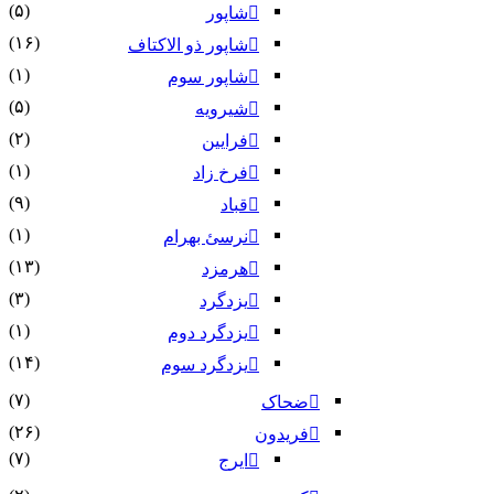
(۵)
شاپور
(۱۶)
شاپور ذو الاکتاف
(۱)
شاپور سوم‏
(۵)
شیرویه
(۲)
فرایین
(۱)
فرخ زاد
(۹)
قباد
(۱)
نرسئ بهرام‏
(۱۳)
هرمزد
(۳)
یزدگرد
(۱)
یزدگرد دوم
(۱۴)
یزدگرد سوم
(۷)
ضحاک
(۲۶)
فریدون
(۷)
ایرج