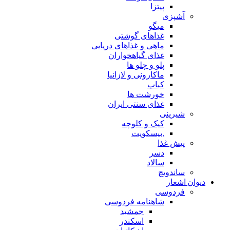
پیتزا
آشپزی
میگو
غذاهای گوشتی
ماهی و غذاهای دریایی
غذای گیاهخواران
پلو و چلو ها
ماکارونی و لازانیا
کباب
خورشت ها
غذای سنتی ایران
شیرینی
کیک و کلوچه
.بیسکویت
پیش غذا
دسر
سالاد
ساندویچ
دیوان اشعار
فردوسی
شاهنامه فردوسی
جمشید
اسکندر