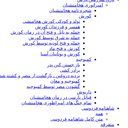
امپراتوری هخامنشیان
شجره نامه هخامنشیان
کورش
تولد و کودکی کورش هخامنشی
همسر و فرزندان کورش
حمله به بابل و فتح آن در زمان کورش
حمله به شرق توسط کورش
حمله و فتح لودیه توسط کورش
کورش و فتح ماد
کورش و یونانیان آسیا
کمبوجیه
باز جستن کین پدر
برادر کشی
بردیه دروغین ، بازگشت از مصر و کشته شد
کمبوجیه و مغان
گشودن مصر توسط کمبوجیه
داریوش
قبایل پارسی در زمان هخامنشیان
تمام جنگ های امپراطوری هخامنشیان
شاهنامه فردوسی
همه
متن کامل شاهنامه فردوسی
متفرقه