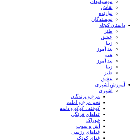
موسیقیدان
نقاش
نوازنده
نویسندگان
داستان کوتاه
طنز
عشق
زیبا
پند آموز
همه
پند آموز
زیبا
طنز
عشق
آموزش آشپزی
آشپزی
مرغ و پرندگان
تخم مرغ و املت
کوفته ، کوکو و دلمه
غذاهای فرنگی
خوراک
آش و سوپ
غذاهای رژیمی
غذای کودک