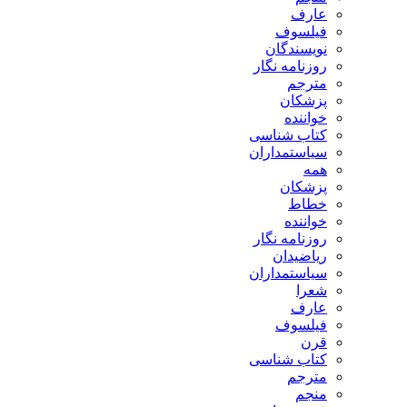
عارف
فیلسوف
نویسندگان
روزنامه نگار
مترجم
پزشکان
خواننده
کتاب شناسی
سیاستمداران
همه
پزشکان
خطاط
خواننده
روزنامه نگار
ریاضیدان
سیاستمداران
شعرا
عارف
فیلسوف
قرن
کتاب شناسی
مترجم
منجم