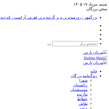
شنبه, مرداد ۱۷ ۱۴۰۵
سخن بزرگان
بزرگمهر : زورمندترین و پر گزنده ترین اهرمن آز است ، که دی
فیس
X
بوک
یوتیوب
اینستاگرام
جستجو
برای
خانه
زندگینامه بزرگان
شعرا
ریاضیدان
موسیقیدان
نوازنده
خطاط
نقاش
منجم