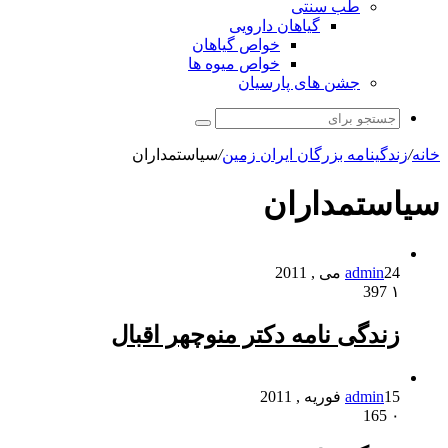
طب سنتی
گیاهان دارویی
خواص گیاهان
خواص میوه ها
جشن های پارسیان
جستجو
برای
خانه
/
زندگینامه بزرگان ایران زمین
/
سیاستمداران
سیاستمداران
24 می , 2011
admin
397
۱
زندگی نامه دکتر منوچهر اقبال
15 فوریه , 2011
admin
165
۰