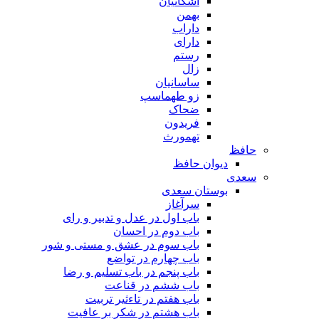
اشکانیان
بهمن
داراب
دارای
رستم
زال
ساسانیان
زو طهماسپ‏
ضحاک
فریدون
تهمورث
حافظ
دیوان حافظ
سعدی
بوستان سعدی
سرآغاز
باب اول در عدل و تدبیر و رای
باب دوم در احسان
باب سوم در عشق و مستی و شور
باب چهارم در تواضع
باب پنجم در باب تسلیم و رضا
باب ششم در قناعت
باب هفتم در تاءثیر تربیت
باب هشتم در شکر بر عافیت