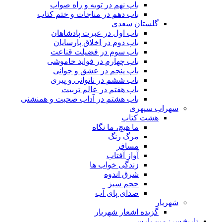
باب نهم در توبه و راه صواب
باب دهم در مناجات و ختم کتاب
گلستان سعدی
باب اول در عبرت پادشاهان
باب دوم در اخلاق پارسایان
باب سوم در فضیلت قناعت
باب چهارم در فواید خاموشى
باب پنجم در عشق و جوانى
باب ششم در ناتوانى و پیرى
باب هفتم در عالم تربیت
باب هشتم در آداب صحبت و همنشنى
سهراب سپهری
هشت کتاب
ما هیچ، ما نگاه
مرگ رنگ
مسافر
آواز آفتاب
زندگی خواب ها
شرق اندوه
حجم سبز
صدای پای آب
شهریار
گزیده اشعار شهریار
تاریخ سرزمین پارس