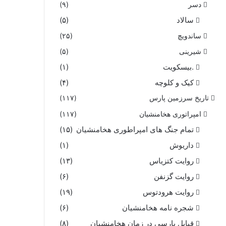
دسر
(۹)
سالاد
(۵)
ساندویچ
(۲۵)
شیرینی
(۵)
.بیسکویت
(۱)
کیک و کلوچه
(۴)
تاریخ سرزمین پارس
(۱۱۷)
امپراتوری هخامنشیان
(۱۱۷)
تمام جنگ های امپراطوری هخامنشیان
(۱۵)
داریوش
(۱)
روایت کتزیاس
(۱۳)
روایت گزنفن
(۶)
روایت هرودتوس
(۱۹)
شجره نامه هخامنشیان
(۶)
قبایل پارسی در زمان هخامنشیان
(۸)