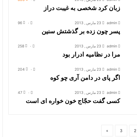
زبان کرد شخصی به غیبت دراز
admin
23 مارس , 2013
۰
96
پسر چون زده بر گذشتش سنین
admin
23 مارس , 2013
۰
258
مرا در نظامیه ادرار بود
admin
23 مارس , 2013
۰
204
اگر پای در دامن آری چو کوه
admin
23 مارس , 2013
۰
47
کسی گفت حجّاج خون خواره ای است
»
3
2