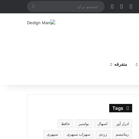
X
فیس بوک
یوتیوب
اینستاگرام
جستجو
برای
متفرقه
Tags
ادرار آور
اسهال
بواسیر
حافظ
رماتیسم
زردی
سهراب سپهری
سپهری