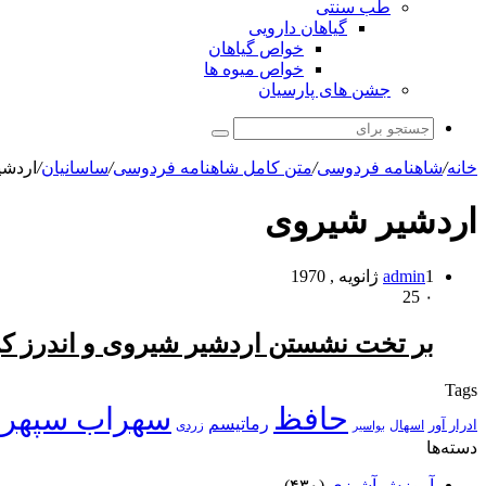
طب سنتی
گیاهان دارویی
خواص گیاهان
خواص میوه ها
جشن های پارسیان
جستجو
برای
خانه
/
شاهنامه فردوسی
/
متن کامل شاهنامه فردوسی
/
ساسانیان
/
اردشی
اردشیر شیروی
1 ژانویه , 1970
admin
25
۰
بر تخت نشستن اردشیر شیروى و اندرز ک
Tags
حافظ
سهراب سپهر
رماتیسم
ادرار آور
اسهال
زردی
بواسیر
دسته‌ها
آموزش آشپزی
(۴۳۰)