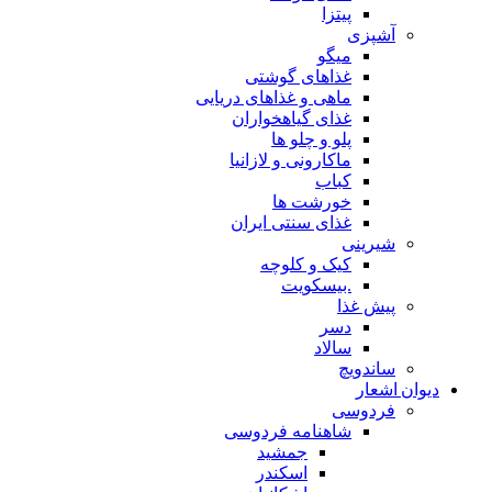
پیتزا
آشپزی
میگو
غذاهای گوشتی
ماهی و غذاهای دریایی
غذای گیاهخواران
پلو و چلو ها
ماکارونی و لازانیا
کباب
خورشت ها
غذای سنتی ایران
شیرینی
کیک و کلوچه
.بیسکویت
پیش غذا
دسر
سالاد
ساندویچ
دیوان اشعار
فردوسی
شاهنامه فردوسی
جمشید
اسکندر