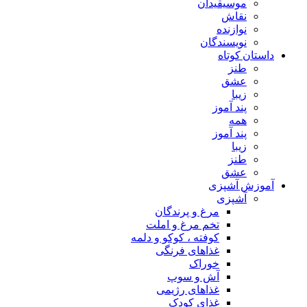
موسیقیدان
نقاش
نوازنده
نویسندگان
داستان کوتاه
طنز
عشق
زیبا
پند آموز
همه
پند آموز
زیبا
طنز
عشق
آموزش آشپزی
آشپزی
مرغ و پرندگان
تخم مرغ و املت
کوفته ، کوکو و دلمه
غذاهای فرنگی
خوراک
آش و سوپ
غذاهای رژیمی
غذای کودک