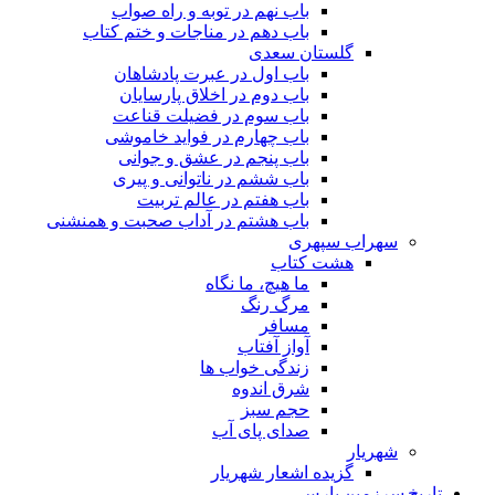
باب نهم در توبه و راه صواب
باب دهم در مناجات و ختم کتاب
گلستان سعدی
باب اول در عبرت پادشاهان
باب دوم در اخلاق پارسایان
باب سوم در فضیلت قناعت
باب چهارم در فواید خاموشى
باب پنجم در عشق و جوانى
باب ششم در ناتوانى و پیرى
باب هفتم در عالم تربیت
باب هشتم در آداب صحبت و همنشنى
سهراب سپهری
هشت کتاب
ما هیچ، ما نگاه
مرگ رنگ
مسافر
آواز آفتاب
زندگی خواب ها
شرق اندوه
حجم سبز
صدای پای آب
شهریار
گزیده اشعار شهریار
تاریخ سرزمین پارس