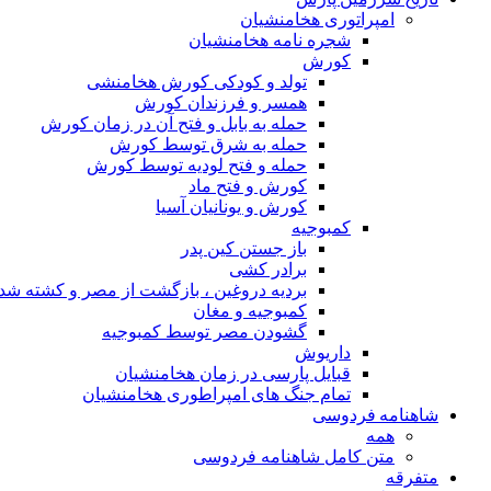
امپراتوری هخامنشیان
شجره نامه هخامنشیان
کورش
تولد و کودکی کورش هخامنشی
همسر و فرزندان کورش
حمله به بابل و فتح آن در زمان کورش
حمله به شرق توسط کورش
حمله و فتح لودیه توسط کورش
کورش و فتح ماد
کورش و یونانیان آسیا
کمبوجیه
باز جستن کین پدر
برادر کشی
بردیه دروغین ، بازگشت از مصر و کشته شد
کمبوجیه و مغان
گشودن مصر توسط کمبوجیه
داریوش
قبایل پارسی در زمان هخامنشیان
تمام جنگ های امپراطوری هخامنشیان
شاهنامه فردوسی
همه
متن کامل شاهنامه فردوسی
متفرقه