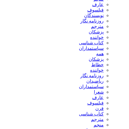
عارف
فیلسوف
نویسندگان
روزنامه نگار
مترجم
پزشکان
خواننده
کتاب شناسی
سیاستمداران
همه
پزشکان
خطاط
خواننده
روزنامه نگار
ریاضیدان
سیاستمداران
شعرا
عارف
فیلسوف
قرن
کتاب شناسی
مترجم
منجم