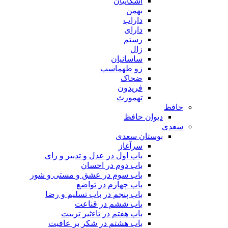
اشکانیان
بهمن
داراب
دارای
رستم
زال
ساسانیان
زو طهماسپ‏
ضحاک
فریدون
تهمورث
حافظ
دیوان حافظ
سعدی
بوستان سعدی
سرآغاز
باب اول در عدل و تدبیر و رای
باب دوم در احسان
باب سوم در عشق و مستی و شور
باب چهارم در تواضع
باب پنجم در باب تسلیم و رضا
باب ششم در قناعت
باب هفتم در تاءثیر تربیت
باب هشتم در شکر بر عافیت