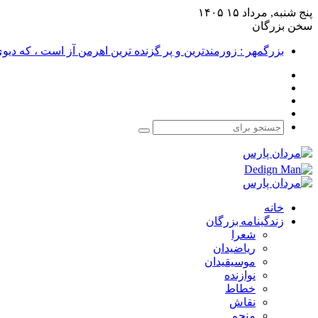
پنج شنبه, مرداد ۱۵ ۱۴۰۵
سخن بزرگان
بزرگمهر : زورمندترین و پر گزنده ترین اهرمن آز است ، که دی
فیس
X
بوک
یوتیوب
اینستاگرام
جستجو
برای
خانه
زندگینامه بزرگان
شعرا
ریاضیدان
موسیقیدان
نوازنده
خطاط
نقاش
منجم