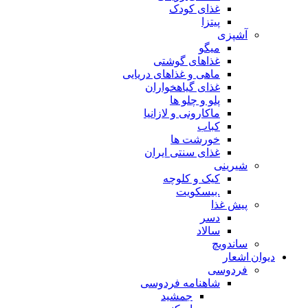
غذای کودک
پیتزا
آشپزی
میگو
غذاهای گوشتی
ماهی و غذاهای دریایی
غذای گیاهخواران
پلو و چلو ها
ماکارونی و لازانیا
کباب
خورشت ها
غذای سنتی ایران
شیرینی
کیک و کلوچه
.بیسکویت
پیش غذا
دسر
سالاد
ساندویچ
دیوان اشعار
فردوسی
شاهنامه فردوسی
جمشید