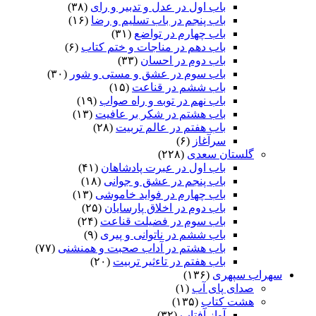
باب اول در عدل و تدبیر و رای
(۳۸)
باب پنجم در باب تسلیم و رضا
(۱۶)
باب چهارم در تواضع
(۳۱)
باب دهم در مناجات و ختم کتاب
(۶)
باب دوم در احسان
(۳۳)
باب سوم در عشق و مستی و شور
(۳۰)
باب ششم در قناعت
(۱۵)
باب نهم در توبه و راه صواب
(۱۹)
باب هشتم در شکر بر عافیت
(۱۳)
باب هفتم در عالم تربیت
(۲۸)
سرآغاز
(۶)
گلستان سعدی
(۲۲۸)
باب اول در عبرت پادشاهان
(۴۱)
باب پنجم در عشق و جوانى
(۱۸)
باب چهارم در فواید خاموشى
(۱۳)
باب دوم در اخلاق پارسایان
(۲۵)
باب سوم در فضیلت قناعت
(۲۴)
باب ششم در ناتوانى و پیرى
(۹)
باب هشتم در آداب صحبت و همنشنى
(۷۷)
باب هفتم در تاءثیر تربیت
(۲۰)
سهراب سپهری
(۱۳۶)
صدای پای آب
(۱)
هشت کتاب
(۱۳۵)
آواز آفتاب
(۳۲)