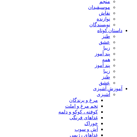
منجم
موسیقیدان
نقاش
نوازنده
نویسندگان
داستان کوتاه
طنز
عشق
زیبا
پند آموز
همه
پند آموز
زیبا
طنز
عشق
آموزش آشپزی
آشپزی
مرغ و پرندگان
تخم مرغ و املت
کوفته ، کوکو و دلمه
غذاهای فرنگی
خوراک
آش و سوپ
غذاهای رژیمی