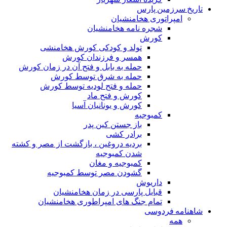
تاریخ سرزمین پارس
امپراتوری هخامنشیان
شجره نامه هخامنشیان
کورش
تولد و کودکی کورش هخامنشی
همسر و فرزندان کورش
حمله به بابل و فتح آن در زمان کورش
حمله به شرق توسط کورش
حمله و فتح لودیه توسط کورش
کورش و فتح ماد
کورش و یونانیان آسیا
کمبوجیه
باز جستن کین پدر
برادر کشی
بردیه دروغین ، بازگشت از مصر و کشته
شدن کمبوجیه
کمبوجیه و مغان
گشودن مصر توسط کمبوجیه
داریوش
قبایل پارسی در زمان هخامنشیان
تمام جنگ های امپراطوری هخامنشیان
شاهنامه فردوسی
همه