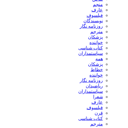
منجم
عارف
فیلسوف
نویسندگان
روزنامه نگار
مترجم
پزشکان
خواننده
کتاب شناسی
سیاستمداران
همه
پزشکان
خطاط
خواننده
روزنامه نگار
ریاضیدان
سیاستمداران
شعرا
عارف
فیلسوف
قرن
کتاب شناسی
مترجم