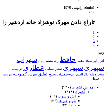
1 ژانویه , 1970
admin
139
۰
تاراج دادن مهرک نوشزاد خانه اردشیر را
1
2
3
»
Tags
حافظ
سهراب
رماتیسم
ادرار آور
اسهال
زردی
بواسیر
سپهری
سپهری
عطاری
شعر نیمایی
فردوسی
نسخ تعلیق
کمبوجیه
مشروطه
موسیقیدان
نقرس
یبوست
ملک الشعرا
دسته‌ها
آموزش آشپزی
(۴۳۰)
آشپزی
(۴۱۸)
آش و سوپ
(۲۹)
پلو و چلو ها
(۳۶)
پیتزا
(۳۳)