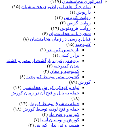
امپراتوری هخامنشیان
(۱۱۷)
تمام جنگ های امپراطوری هخامنشیان
(۱۵)
داریوش
(۱)
روایت کتزیاس
(۱۳)
روایت گزنفن
(۶)
روایت هرودتوس
(۱۹)
شجره نامه هخامنشیان
(۶)
قبایل پارسی در زمان هخامنشیان
(۸)
کمبوجیه
(۱۵)
باز جستن کین پدر
(۱)
برادر کشی
(۱)
بردیه دروغین ، بازگشت از مصر و کشته
شدن کمبوجیه
(۲)
کمبوجیه و مغان
(۲)
گشودن مصر توسط کمبوجیه
(۸)
کورش
(۸۹)
تولد و کودکی کورش هخامنشی
(۱۶)
حمله به بابل و فتح آن در زمان کورش
(۱۸)
حمله به شرق توسط کورش
(۱۴)
حمله و فتح لودیه توسط کورش
(۱۸)
کورش و فتح ماد
(۴)
کورش و یونانیان آسیا
(۷)
همسر و فرزندان کورش
(۴)