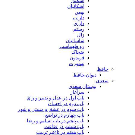
اسکندر
اشکانیان
بهمن
داراب
دارای
رستم
زال
ساسانیان
زو طهماسپ‏
ضحاک
فریدون
تهمورث
حافظ
دیوان حافظ
سعدی
بوستان سعدی
سرآغاز
باب اول در عدل و تدبیر و رای
باب دوم در احسان
باب سوم در عشق و مستی و شور
باب چهارم در تواضع
باب پنجم در باب تسلیم و رضا
باب ششم در قناعت
باب هفتم در تاءثیر تربیت