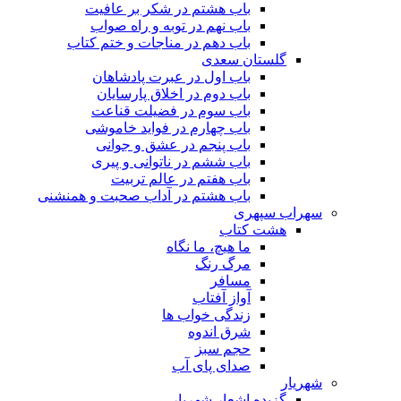
باب هشتم در شکر بر عافیت
باب نهم در توبه و راه صواب
باب دهم در مناجات و ختم کتاب
گلستان سعدی
باب اول در عبرت پادشاهان
باب دوم در اخلاق پارسایان
باب سوم در فضیلت قناعت
باب چهارم در فواید خاموشى
باب پنجم در عشق و جوانى
باب ششم در ناتوانى و پیرى
باب هفتم در عالم تربیت
باب هشتم در آداب صحبت و همنشنى
سهراب سپهری
هشت کتاب
ما هیچ، ما نگاه
مرگ رنگ
مسافر
آواز آفتاب
زندگی خواب ها
شرق اندوه
حجم سبز
صدای پای آب
شهریار
گزیده اشعار شهریار