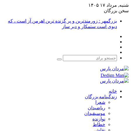
شنبه, مرداد ۱۷ ۱۴۰۵
سخن بزرگان
بزرگمهر : زورمندترین و پر گزنده ترین اهرمن آز است ، که
دیوی است ستمکار و دیر ساز
فیس
X
بوک
یوتیوب
اینستاگرام
جستجو
برای
خانه
زندگینامه بزرگان
شعرا
ریاضیدان
موسیقیدان
نوازنده
خطاط
نقاش