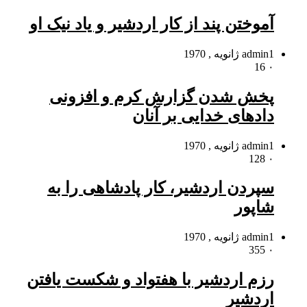
آموختن پند از کار اردشیر و یاد نیک او
1 ژانویه , 1970
admin
16
۰
پخش شدن گزارش کرم و افزونى
دادهاى خدایى بر آنان
1 ژانویه , 1970
admin
128
۰
سپردن اردشیر، کار پادشاهى را به
شاپور
1 ژانویه , 1970
admin
355
۰
رزم اردشیر با هفتواد و شکست یافتن
اردشیر