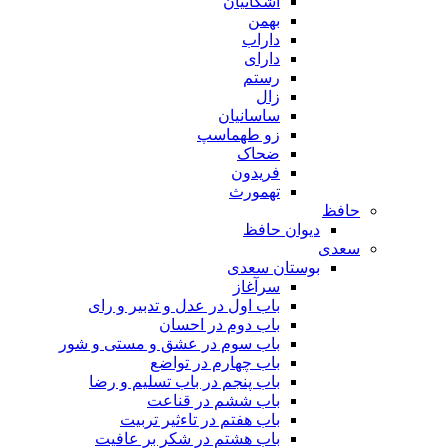
اشکانیان
بهمن
داراب
دارای
رستم
زال
ساسانیان
زو طهماسپ‏
ضحاک
فریدون
تهمورث
حافظ
دیوان حافظ
سعدی
بوستان سعدی
سرآغاز
باب اول در عدل و تدبیر و رای
باب دوم در احسان
باب سوم در عشق و مستی و شور
باب چهارم در تواضع
باب پنجم در باب تسلیم و رضا
باب ششم در قناعت
باب هفتم در تاءثیر تربیت
باب هشتم در شکر بر عافیت