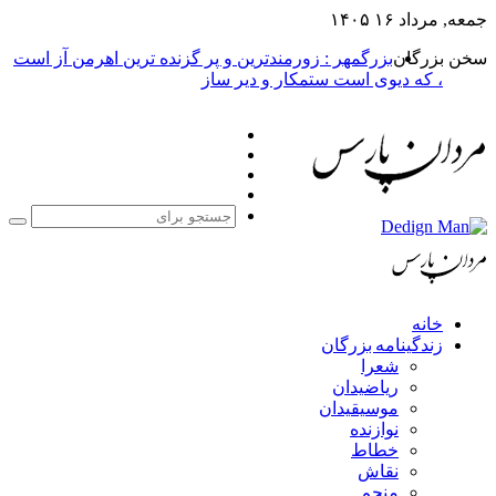
جمعه, مرداد ۱۶ ۱۴۰۵
سخن بزرگان
بزرگمهر : زورمندترین و پر گزنده ترین اهرمن آز است
، که دیوی است ستمکار و دیر ساز
فیس
X
بوک
یوتیوب
اینستاگرام
جست
برا
خانه
زندگینامه بزرگان
شعرا
ریاضیدان
موسیقیدان
نوازنده
خطاط
نقاش
منجم