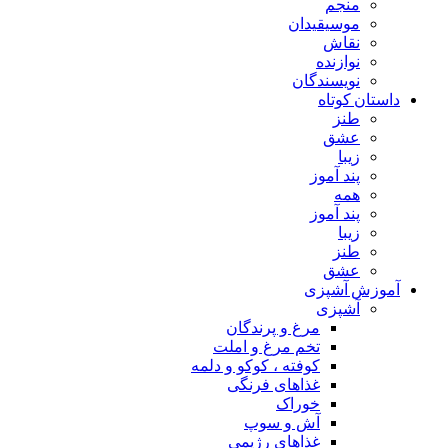
منجم
موسیقیدان
نقاش
نوازنده
نویسندگان
داستان کوتاه
طنز
عشق
زیبا
پند آموز
همه
پند آموز
زیبا
طنز
عشق
آموزش آشپزی
آشپزی
مرغ و پرندگان
تخم مرغ و املت
کوفته ، کوکو و دلمه
غذاهای فرنگی
خوراک
آش و سوپ
غذاهای رژیمی