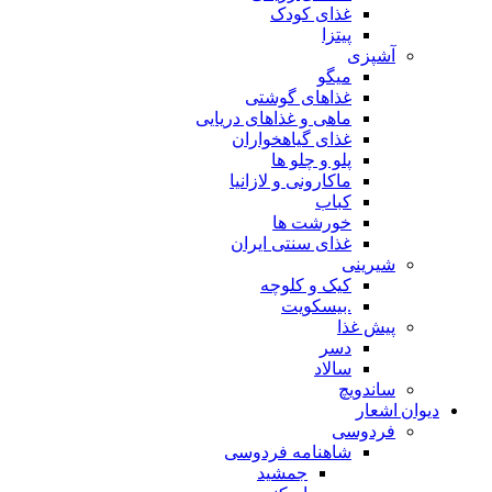
غذای کودک
پیتزا
آشپزی
میگو
غذاهای گوشتی
ماهی و غذاهای دریایی
غذای گیاهخواران
پلو و چلو ها
ماکارونی و لازانیا
کباب
خورشت ها
غذای سنتی ایران
شیرینی
کیک و کلوچه
.بیسکویت
پیش غذا
دسر
سالاد
ساندویچ
دیوان اشعار
فردوسی
شاهنامه فردوسی
جمشید