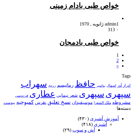
خواص طبی بادام زمینی
1 ژانویه , 1970
admin
313
۰
خواص طبی بادمجان
1
2
»
Tags
حافظ
سهراب
رماتیسم
ادرار آور
اسهال
زردی
بواسیر
سپهری
سپهری
عطاری
شعر نیمایی
فردوسی
نسخ تعلیق
کمبوجیه
مشروطه
موسیقیدان
نقرس
یبوست
ملک الشعرا
دسته‌ها
آموزش آشپزی
(۴۳۰)
آشپزی
(۴۱۸)
آش و سوپ
(۲۹)