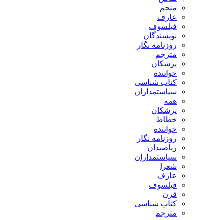
منجم
عارف
فیلسوف
نویسندگان
روزنامه نگار
مترجم
پزشکان
خواننده
کتاب شناسی
سیاستمداران
همه
پزشکان
خطاط
خواننده
روزنامه نگار
ریاضیدان
سیاستمداران
شعرا
عارف
فیلسوف
قرن
کتاب شناسی
مترجم