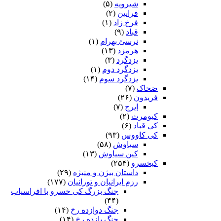
شیرویه
(۵)
فرایین
(۲)
فرخ زاد
(۱)
قباد
(۹)
نرسئ بهرام‏
(۱)
هرمزد
(۱۳)
یزدگرد
(۳)
یزدگرد دوم
(۱)
یزدگرد سوم
(۱۴)
ضحاک
(۷)
فریدون
(۲۶)
ایرج
(۷)
کیومرث
(۲)
کی قباد
(۶)
کی کاووس
(۹۳)
سیاوش
(۵۸)
کین سیاوش
(۱۳)
کیخسرو
(۲۵۴)
داستان بیژن و منیژه
(۲۹)
رزم ایرانیان و تورانیان
(۱۷۷)
جنگ بزرگ کی خسرو با افراسیاب
(۴۴)
جنگ دوازده رخ
(۱۴)
جنگ یازده رخ
(۱۴)