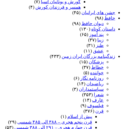
کورش و یونانیان آسیا
(۷)
همسر و فرزندان کورش
(۴)
جشن های ایرانیان
(۴۵)
حافظ
(۹۸)
دیوان حافظ
(۹۸)
داستان کوتاه
(۱۳۰)
پند آموز
(۶۵)
زیبا
(۳۷)
طنز
(۳۱)
عشق
(۱۱)
زندگینامه بزرگان ایران زمین
(۴۳۳)
پزشکان
(۱۵)
خطاط
(۳۷)
خواننده
(۵)
روزنامه نگار
(۶)
ریاضیدان
(۱۴)
سیاستمداران
(۳)
شعرا
(۳۵۳)
عارف
(۱۴)
فیلسوف
(۹)
قرن
(۳۷۶)
پیش از اسلام
(۱)
قرن پنجم هجری – ۳۸۸ الی ۴۸۵ شمسی
(۲۹)
قرن چهارم هجری – ۲۹۱ الی ۳۸۸ شمسی
(۵۳)