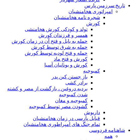
تاریخ سرزمین پارس
امپراتوری هخامنشیان
شجره نامه هخامنشیان
کورش
تولد و کودکی کورش هخامنشی
همسر و فرزندان کورش
حمله به بابل و فتح آن در زمان کورش
حمله به شرق توسط کورش
حمله و فتح لودیه توسط کورش
کورش و فتح ماد
کورش و یونانیان آسیا
کمبوجیه
باز جستن کین پدر
برادر کشی
بردیه دروغین ، بازگشت از مصر و کشته
شدن کمبوجیه
کمبوجیه و مغان
گشودن مصر توسط کمبوجیه
داریوش
قبایل پارسی در زمان هخامنشیان
تمام جنگ های امپراطوری هخامنشیان
شاهنامه فردوسی
همه