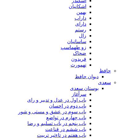
اسکندر
اشکانیان
بهمن
داراب
دارای
رستم
زال
ساسانیان
زو طهماسپ‏
ضحاک
فریدون
تهمورث
حافظ
دیوان حافظ
سعدی
بوستان سعدی
سرآغاز
باب اول در عدل و تدبیر و رای
باب دوم در احسان
باب سوم در عشق و مستی و شور
باب چهارم در تواضع
باب پنجم در باب تسلیم و رضا
باب ششم در قناعت
باب هفتم در تاءثیر تربیت