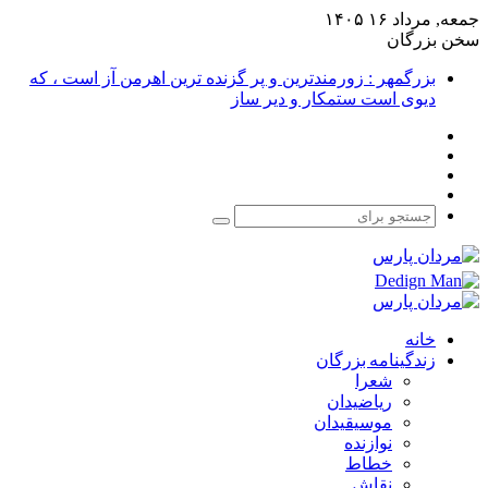
جمعه, مرداد ۱۶ ۱۴۰۵
سخن بزرگان
بزرگمهر : زورمندترین و پر گزنده ترین اهرمن آز است ، که
دیوی است ستمکار و دیر ساز
فیس
X
بوک
یوتیوب
اینستاگرام
جستجو
برای
خانه
زندگینامه بزرگان
شعرا
ریاضیدان
موسیقیدان
نوازنده
خطاط
نقاش