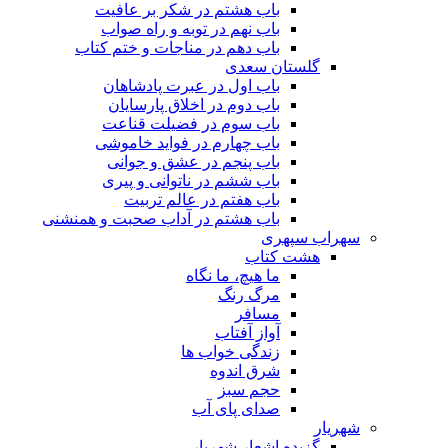
باب هشتم در شکر بر عافیت
باب نهم در توبه و راه صواب
باب دهم در مناجات و ختم کتاب
گلستان سعدی
باب اول در عبرت پادشاهان
باب دوم در اخلاق پارسایان
باب سوم در فضیلت قناعت
باب چهارم در فواید خاموشى
باب پنجم در عشق و جوانى
باب ششم در ناتوانى و پیرى
باب هفتم در عالم تربیت
باب هشتم در آداب صحبت و همنشنى
سهراب سپهری
هشت کتاب
ما هیچ، ما نگاه
مرگ رنگ
مسافر
آواز آفتاب
زندگی خواب ها
شرق اندوه
حجم سبز
صدای پای آب
شهریار
گزیده اشعار شهریار