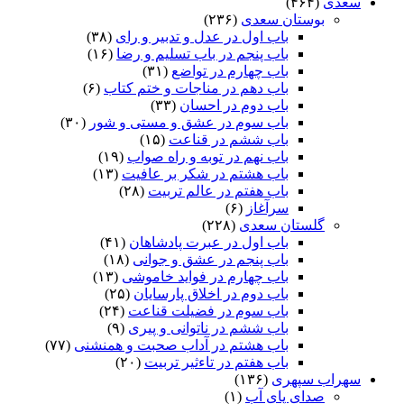
سعدی
(۴۶۴)
بوستان سعدی
(۲۳۶)
باب اول در عدل و تدبیر و رای
(۳۸)
باب پنجم در باب تسلیم و رضا
(۱۶)
باب چهارم در تواضع
(۳۱)
باب دهم در مناجات و ختم کتاب
(۶)
باب دوم در احسان
(۳۳)
باب سوم در عشق و مستی و شور
(۳۰)
باب ششم در قناعت
(۱۵)
باب نهم در توبه و راه صواب
(۱۹)
باب هشتم در شکر بر عافیت
(۱۳)
باب هفتم در عالم تربیت
(۲۸)
سرآغاز
(۶)
گلستان سعدی
(۲۲۸)
باب اول در عبرت پادشاهان
(۴۱)
باب پنجم در عشق و جوانى
(۱۸)
باب چهارم در فواید خاموشى
(۱۳)
باب دوم در اخلاق پارسایان
(۲۵)
باب سوم در فضیلت قناعت
(۲۴)
باب ششم در ناتوانى و پیرى
(۹)
باب هشتم در آداب صحبت و همنشنى
(۷۷)
باب هفتم در تاءثیر تربیت
(۲۰)
سهراب سپهری
(۱۳۶)
صدای پای آب
(۱)