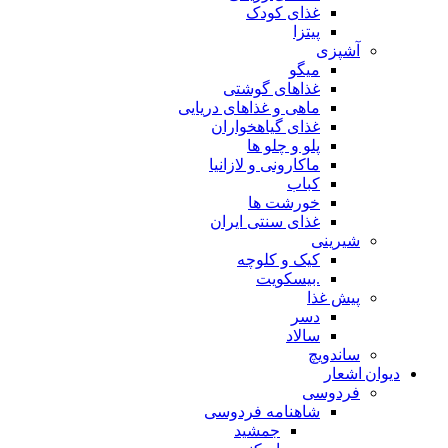
غذای کودک
پیتزا
آشپزی
میگو
غذاهای گوشتی
ماهی و غذاهای دریایی
غذای گیاهخواران
پلو و چلو ها
ماکارونی و لازانیا
کباب
خورشت ها
غذای سنتی ایران
شیرینی
کیک و کلوچه
.بیسکویت
پیش غذا
دسر
سالاد
ساندویچ
دیوان اشعار
فردوسی
شاهنامه فردوسی
جمشید