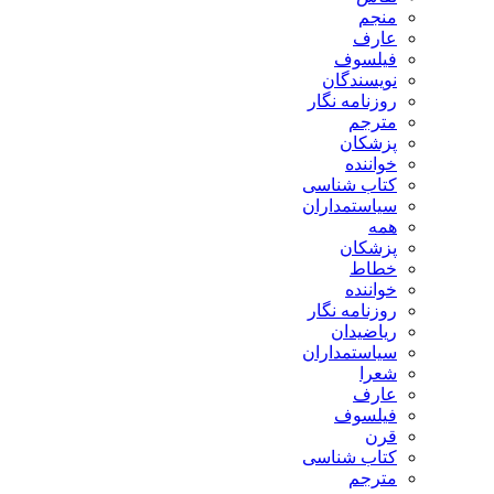
منجم
عارف
فیلسوف
نویسندگان
روزنامه نگار
مترجم
پزشکان
خواننده
کتاب شناسی
سیاستمداران
همه
پزشکان
خطاط
خواننده
روزنامه نگار
ریاضیدان
سیاستمداران
شعرا
عارف
فیلسوف
قرن
کتاب شناسی
مترجم