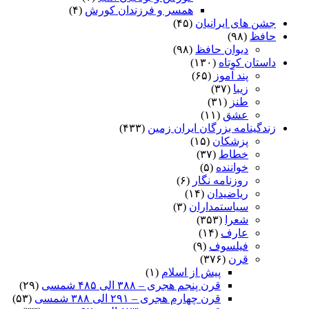
همسر و فرزندان کورش
(۴)
جشن های ایرانیان
(۴۵)
حافظ
(۹۸)
دیوان حافظ
(۹۸)
داستان کوتاه
(۱۳۰)
پند آموز
(۶۵)
زیبا
(۳۷)
طنز
(۳۱)
عشق
(۱۱)
زندگینامه بزرگان ایران زمین
(۴۳۳)
پزشکان
(۱۵)
خطاط
(۳۷)
خواننده
(۵)
روزنامه نگار
(۶)
ریاضیدان
(۱۴)
سیاستمداران
(۳)
شعرا
(۳۵۳)
عارف
(۱۴)
فیلسوف
(۹)
قرن
(۳۷۶)
پیش از اسلام
(۱)
قرن پنجم هجری – ۳۸۸ الی ۴۸۵ شمسی
(۲۹)
قرن چهارم هجری – ۲۹۱ الی ۳۸۸ شمسی
(۵۳)