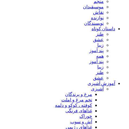
منجم
موسیقیدان
نقاش
نوازنده
نویسندگان
داستان کوتاه
طنز
عشق
زیبا
پند آموز
همه
پند آموز
زیبا
طنز
عشق
آموزش آشپزی
آشپزی
مرغ و پرندگان
تخم مرغ و املت
کوفته ، کوکو و دلمه
غذاهای فرنگی
خوراک
آش و سوپ
غذاهای رژیمی