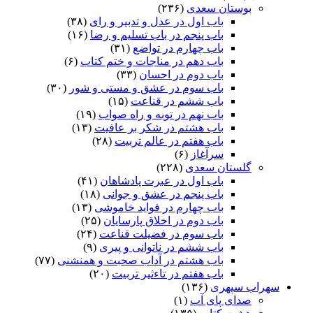
بوستان سعدی
(۲۳۶)
باب اول در عدل و تدبیر و رای
(۳۸)
باب پنجم در باب تسلیم و رضا
(۱۶)
باب چهارم در تواضع
(۳۱)
باب دهم در مناجات و ختم کتاب
(۶)
باب دوم در احسان
(۳۳)
باب سوم در عشق و مستی و شور
(۳۰)
باب ششم در قناعت
(۱۵)
باب نهم در توبه و راه صواب
(۱۹)
باب هشتم در شکر بر عافیت
(۱۳)
باب هفتم در عالم تربیت
(۲۸)
سرآغاز
(۶)
گلستان سعدی
(۲۲۸)
باب اول در عبرت پادشاهان
(۴۱)
باب پنجم در عشق و جوانى
(۱۸)
باب چهارم در فواید خاموشى
(۱۳)
باب دوم در اخلاق پارسایان
(۲۵)
باب سوم در فضیلت قناعت
(۲۴)
باب ششم در ناتوانى و پیرى
(۹)
باب هشتم در آداب صحبت و همنشنى
(۷۷)
باب هفتم در تاءثیر تربیت
(۲۰)
سهراب سپهری
(۱۳۶)
صدای پای آب
(۱)