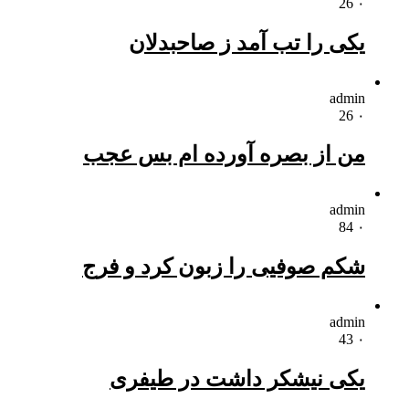
26
۰
یکی را تب آمد ز صاحبدلان
admin
26
۰
من از بصره آورده ام بس عجب
admin
84
۰
شکم صوفیی را زبون کرد و فرج
admin
43
۰
یکی نیشکر داشت در طیفری