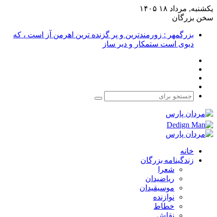
یکشنبه, مرداد ۱۸ ۱۴۰۵
سخن بزرگان
بزرگمهر : زورمندترین و پر گزنده ترین اهرمن آز است ، که
دیوی است ستمکار و دیر ساز
فیس
X
بوک
یوتیوب
اینستاگرام
جستجو
برای
خانه
زندگینامه بزرگان
شعرا
ریاضیدان
موسیقیدان
نوازنده
خطاط
نقاش