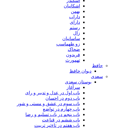
اسکندر
اشکانیان
بهمن
داراب
دارای
رستم
زال
ساسانیان
زو طهماسپ‏
ضحاک
فریدون
تهمورث
حافظ
دیوان حافظ
سعدی
بوستان سعدی
سرآغاز
باب اول در عدل و تدبیر و رای
باب دوم در احسان
باب سوم در عشق و مستی و شور
باب چهارم در تواضع
باب پنجم در باب تسلیم و رضا
باب ششم در قناعت
باب هفتم در تاءثیر تربیت