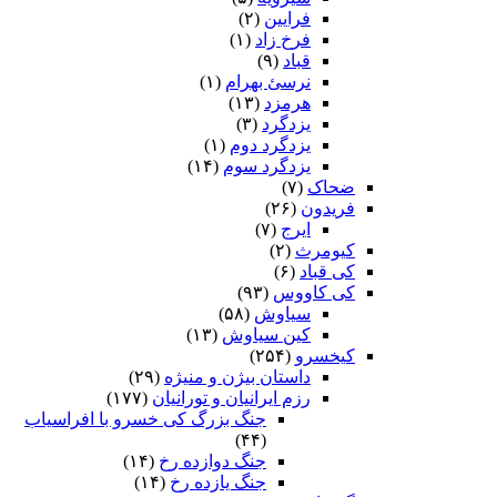
فرایین
(۲)
فرخ زاد
(۱)
قباد
(۹)
نرسئ بهرام‏
(۱)
هرمزد
(۱۳)
یزدگرد
(۳)
یزدگرد دوم
(۱)
یزدگرد سوم
(۱۴)
ضحاک
(۷)
فریدون
(۲۶)
ایرج
(۷)
کیومرث
(۲)
کی قباد
(۶)
کی کاووس
(۹۳)
سیاوش
(۵۸)
کین سیاوش
(۱۳)
کیخسرو
(۲۵۴)
داستان بیژن و منیژه
(۲۹)
رزم ایرانیان و تورانیان
(۱۷۷)
جنگ بزرگ کی خسرو با افراسیاب
(۴۴)
جنگ دوازده رخ
(۱۴)
جنگ یازده رخ
(۱۴)