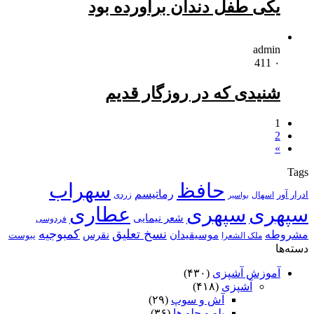
یکی طفل دندان برآورده بود
admin
411
۰
شنیدی که در روزگار قدیم
1
2
»
Tags
حافظ
سهراب
رماتیسم
ادرار آور
اسهال
زردی
بواسیر
سپهری
سپهری
عطاری
شعر نیمایی
فردوسی
نسخ تعلیق
کمبوجیه
مشروطه
موسیقیدان
نقرس
یبوست
ملک الشعرا
دسته‌ها
آموزش آشپزی
(۴۳۰)
آشپزی
(۴۱۸)
آش و سوپ
(۲۹)
پلو و چلو ها
(۳۶)