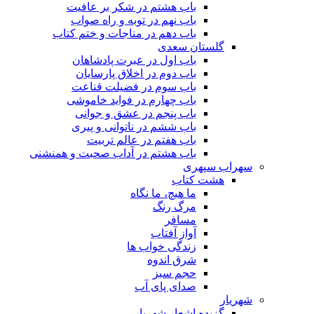
باب هشتم در شکر بر عافیت
باب نهم در توبه و راه صواب
باب دهم در مناجات و ختم کتاب
گلستان سعدی
باب اول در عبرت پادشاهان
باب دوم در اخلاق پارسایان
باب سوم در فضیلت قناعت
باب چهارم در فواید خاموشى
باب پنجم در عشق و جوانى
باب ششم در ناتوانى و پیرى
باب هفتم در عالم تربیت
باب هشتم در آداب صحبت و همنشنى
سهراب سپهری
هشت کتاب
ما هیچ، ما نگاه
مرگ رنگ
مسافر
آواز آفتاب
زندگی خواب ها
شرق اندوه
حجم سبز
صدای پای آب
شهریار
گزیده اشعار شهریار