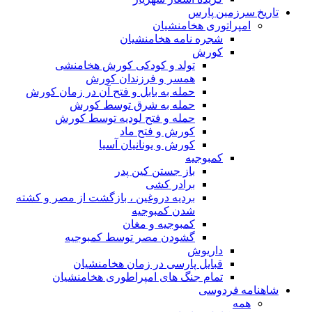
تاریخ سرزمین پارس
امپراتوری هخامنشیان
شجره نامه هخامنشیان
کورش
تولد و کودکی کورش هخامنشی
همسر و فرزندان کورش
حمله به بابل و فتح آن در زمان کورش
حمله به شرق توسط کورش
حمله و فتح لودیه توسط کورش
کورش و فتح ماد
کورش و یونانیان آسیا
کمبوجیه
باز جستن کین پدر
برادر کشی
بردیه دروغین ، بازگشت از مصر و کشته
شدن کمبوجیه
کمبوجیه و مغان
گشودن مصر توسط کمبوجیه
داریوش
قبایل پارسی در زمان هخامنشیان
تمام جنگ های امپراطوری هخامنشیان
شاهنامه فردوسی
همه