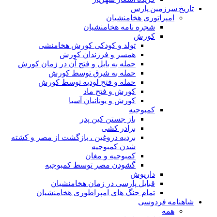
تاریخ سرزمین پارس
امپراتوری هخامنشیان
شجره نامه هخامنشیان
کورش
تولد و کودکی کورش هخامنشی
همسر و فرزندان کورش
حمله به بابل و فتح آن در زمان کورش
حمله به شرق توسط کورش
حمله و فتح لودیه توسط کورش
کورش و فتح ماد
کورش و یونانیان آسیا
کمبوجیه
باز جستن کین پدر
برادر کشی
بردیه دروغین ، بازگشت از مصر و کشته
شدن کمبوجیه
کمبوجیه و مغان
گشودن مصر توسط کمبوجیه
داریوش
قبایل پارسی در زمان هخامنشیان
تمام جنگ های امپراطوری هخامنشیان
شاهنامه فردوسی
همه