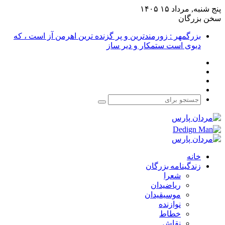
پنج شنبه, مرداد ۱۵ ۱۴۰۵
سخن بزرگان
بزرگمهر : زورمندترین و پر گزنده ترین اهرمن آز است ، که
دیوی است ستمکار و دیر ساز
فیس
X
بوک
یوتیوب
اینستاگرام
جستجو
برای
خانه
زندگینامه بزرگان
شعرا
ریاضیدان
موسیقیدان
نوازنده
خطاط
نقاش