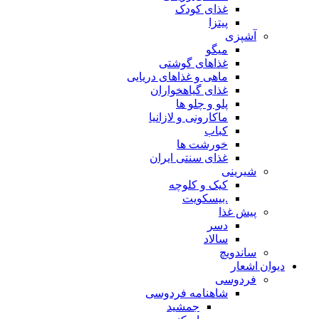
غذای کودک
پیتزا
آشپزی
میگو
غذاهای گوشتی
ماهی و غذاهای دریایی
غذای گیاهخواران
پلو و چلو ها
ماکارونی و لازانیا
کباب
خورشت ها
غذای سنتی ایران
شیرینی
کیک و کلوچه
.بیسکویت
پیش غذا
دسر
سالاد
ساندویچ
دیوان اشعار
فردوسی
شاهنامه فردوسی
جمشید