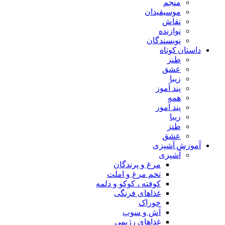
منجم
موسیقیدان
نقاش
نوازنده
نویسندگان
داستان کوتاه
طنز
عشق
زیبا
پند آموز
همه
پند آموز
زیبا
طنز
عشق
آموزش آشپزی
آشپزی
مرغ و پرندگان
تخم مرغ و املت
کوفته ، کوکو و دلمه
غذاهای فرنگی
خوراک
آش و سوپ
غذاهای رژیمی