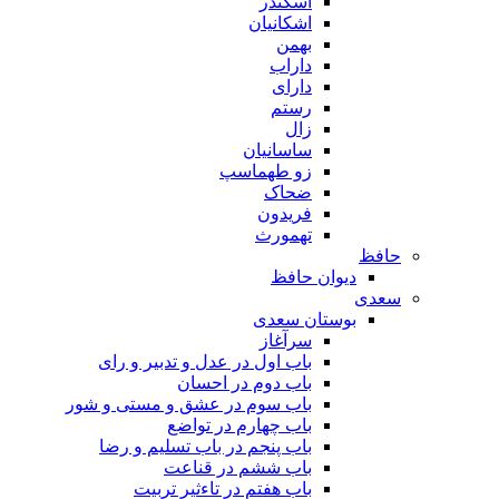
اسکندر
اشکانیان
بهمن
داراب
دارای
رستم
زال
ساسانیان
زو طهماسپ‏
ضحاک
فریدون
تهمورث
حافظ
دیوان حافظ
سعدی
بوستان سعدی
سرآغاز
باب اول در عدل و تدبیر و رای
باب دوم در احسان
باب سوم در عشق و مستی و شور
باب چهارم در تواضع
باب پنجم در باب تسلیم و رضا
باب ششم در قناعت
باب هفتم در تاءثیر تربیت