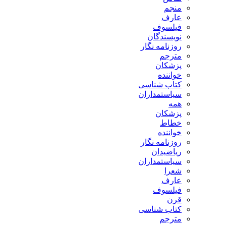
منجم
عارف
فیلسوف
نویسندگان
روزنامه نگار
مترجم
پزشکان
خواننده
کتاب شناسی
سیاستمداران
همه
پزشکان
خطاط
خواننده
روزنامه نگار
ریاضیدان
سیاستمداران
شعرا
عارف
فیلسوف
قرن
کتاب شناسی
مترجم