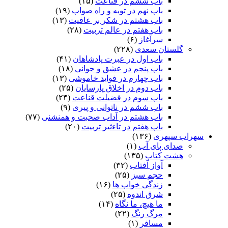
باب ششم در قناعت
(۱۵)
باب نهم در توبه و راه صواب
(۱۹)
باب هشتم در شکر بر عافیت
(۱۳)
باب هفتم در عالم تربیت
(۲۸)
سرآغاز
(۶)
گلستان سعدی
(۲۲۸)
باب اول در عبرت پادشاهان
(۴۱)
باب پنجم در عشق و جوانى
(۱۸)
باب چهارم در فواید خاموشى
(۱۳)
باب دوم در اخلاق پارسایان
(۲۵)
باب سوم در فضیلت قناعت
(۲۴)
باب ششم در ناتوانى و پیرى
(۹)
باب هشتم در آداب صحبت و همنشنى
(۷۷)
باب هفتم در تاءثیر تربیت
(۲۰)
سهراب سپهری
(۱۳۶)
صدای پای آب
(۱)
هشت کتاب
(۱۳۵)
آواز آفتاب
(۳۲)
حجم سبز
(۲۵)
زندگی خواب ها
(۱۶)
شرق اندوه
(۲۵)
ما هیچ، ما نگاه
(۱۴)
مرگ رنگ
(۲۲)
مسافر
(۱)