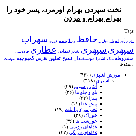
تخت سپردن بهرام اورمزد، پسر خود را
بهرام بهرام و مردن
Tags
حافظ
سهراب
رماتیسم
ادرار آور
اسهال
زردی
بواسیر
سپهری
سپهری
عطاری
شعر نیمایی
فردوسی
نسخ تعلیق
کمبوجیه
مشروطه
موسیقیدان
نقرس
یبوست
ملک الشعرا
دسته‌ها
آموزش آشپزی
(۴۳۰)
آشپزی
(۴۱۸)
آش و سوپ
(۲۹)
پلو و چلو ها
(۳۶)
پیتزا
(۳۳)
پیش غذا
(۱۱)
تخم مرغ و املت
(۱۹)
خوراک
(۳۸)
خورشت ها
(۳۶)
غذاهای رژیمی
(۱)
غذاهای فرنگی
(۲۲)