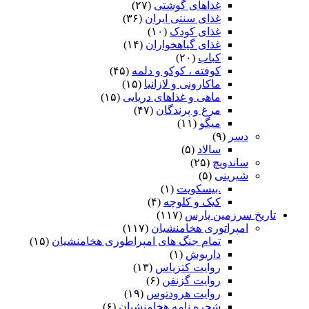
غذاهای گوشتی
(۲۷)
غذای سنتی ایران
(۳۶)
غذای کودک
(۱۰)
غذای گیاهخواران
(۱۴)
کباب
(۲۰)
کوفته ، کوکو و دلمه
(۴۵)
ماکارونی و لازانیا
(۱۵)
ماهی و غذاهای دریایی
(۱۵)
مرغ و پرندگان
(۴۷)
میگو
(۱۱)
دسر
(۹)
سالاد
(۵)
ساندویچ
(۲۵)
شیرینی
(۵)
.بیسکویت
(۱)
کیک و کلوچه
(۴)
تاریخ سرزمین پارس
(۱۱۷)
امپراتوری هخامنشیان
(۱۱۷)
تمام جنگ های امپراطوری هخامنشیان
(۱۵)
داریوش
(۱)
روایت کتزیاس
(۱۳)
روایت گزنفن
(۶)
روایت هرودتوس
(۱۹)
شجره نامه هخامنشیان
(۶)