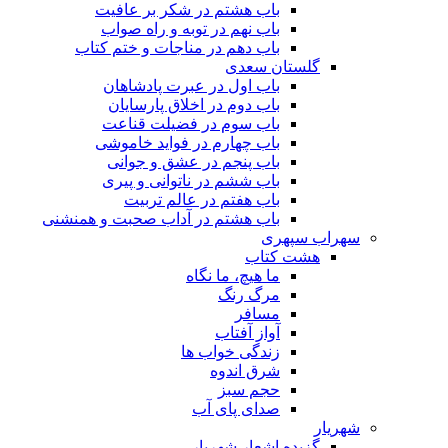
باب هشتم در شکر بر عافیت
باب نهم در توبه و راه صواب
باب دهم در مناجات و ختم کتاب
گلستان سعدی
باب اول در عبرت پادشاهان
باب دوم در اخلاق پارسایان
باب سوم در فضیلت قناعت
باب چهارم در فواید خاموشى
باب پنجم در عشق و جوانى
باب ششم در ناتوانى و پیرى
باب هفتم در عالم تربیت
باب هشتم در آداب صحبت و همنشنى
سهراب سپهری
هشت کتاب
ما هیچ، ما نگاه
مرگ رنگ
مسافر
آواز آفتاب
زندگی خواب ها
شرق اندوه
حجم سبز
صدای پای آب
شهریار
گزیده اشعار شهریار