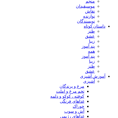
منجم
موسیقیدان
نقاش
نوازنده
نویسندگان
داستان کوتاه
طنز
عشق
زیبا
پند آموز
همه
پند آموز
زیبا
طنز
عشق
آموزش آشپزی
آشپزی
مرغ و پرندگان
تخم مرغ و املت
کوفته ، کوکو و دلمه
غذاهای فرنگی
خوراک
آش و سوپ
غذاهای رژیمی