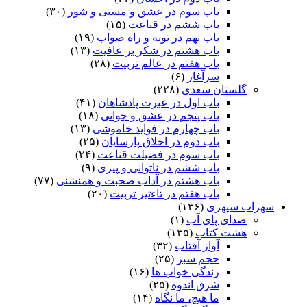
باب سوم در عشق و مستی و شور
(۳۰)
باب ششم در قناعت
(۱۵)
باب نهم در توبه و راه صواب
(۱۹)
باب هشتم در شکر بر عافیت
(۱۳)
باب هفتم در عالم تربیت
(۲۸)
سرآغاز
(۶)
گلستان سعدی
(۲۲۸)
باب اول در عبرت پادشاهان
(۴۱)
باب پنجم در عشق و جوانى
(۱۸)
باب چهارم در فواید خاموشى
(۱۳)
باب دوم در اخلاق پارسایان
(۲۵)
باب سوم در فضیلت قناعت
(۲۴)
باب ششم در ناتوانى و پیرى
(۹)
باب هشتم در آداب صحبت و همنشنى
(۷۷)
باب هفتم در تاءثیر تربیت
(۲۰)
سهراب سپهری
(۱۳۶)
صدای پای آب
(۱)
هشت کتاب
(۱۳۵)
آواز آفتاب
(۳۲)
حجم سبز
(۲۵)
زندگی خواب ها
(۱۶)
شرق اندوه
(۲۵)
ما هیچ، ما نگاه
(۱۴)