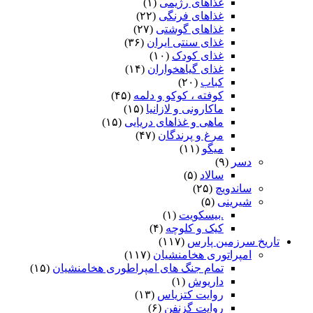
غذاهای رژیمی
(۱)
غذاهای فرنگی
(۲۲)
غذاهای گوشتی
(۲۷)
غذای سنتی ایران
(۳۶)
غذای کودک
(۱۰)
غذای گیاهخواران
(۱۴)
کباب
(۲۰)
کوفته ، کوکو و دلمه
(۴۵)
ماکارونی و لازانیا
(۱۵)
ماهی و غذاهای دریایی
(۱۵)
مرغ و پرندگان
(۴۷)
میگو
(۱۱)
دسر
(۹)
سالاد
(۵)
ساندویچ
(۲۵)
شیرینی
(۵)
.بیسکویت
(۱)
کیک و کلوچه
(۴)
تاریخ سرزمین پارس
(۱۱۷)
امپراتوری هخامنشیان
(۱۱۷)
تمام جنگ های امپراطوری هخامنشیان
(۱۵)
داریوش
(۱)
روایت کتزیاس
(۱۳)
روایت گزنفن
(۶)