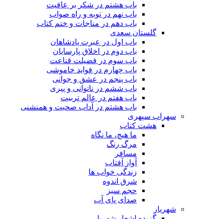
باب هشتم در شکر بر عافیت
باب نهم در توبه و راه صواب
باب دهم در مناجات و ختم کتاب
گلستان سعدی
باب اول در عبرت پادشاهان
باب دوم در اخلاق پارسایان
باب سوم در فضیلت قناعت
باب چهارم در فواید خاموشى
باب پنجم در عشق و جوانى
باب ششم در ناتوانى و پیرى
باب هفتم در عالم تربیت
باب هشتم در آداب صحبت و همنشنى
سهراب سپهری
هشت کتاب
ما هیچ، ما نگاه
مرگ رنگ
مسافر
آواز آفتاب
زندگی خواب ها
شرق اندوه
حجم سبز
صدای پای آب
شهریار
گزیده اشعار شهریار