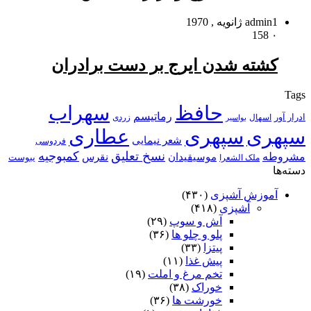
1 ژانویه , 1970
admin
158
۰
کشته شدن ایرج بر دست برادران
Tags
حافظ
سهراب
رماتیسم
ادرار آور
اسهال
زردی
بواسیر
سپهری
سپهری
عطاری
شعر نیمایی
فردوسی
نسخ تعلیق
کمبوجیه
مشروطه
موسیقیدان
نقرس
یبوست
ملک الشعرا
دسته‌ها
آموزش آشپزی
(۴۳۰)
آشپزی
(۴۱۸)
آش و سوپ
(۲۹)
پلو و چلو ها
(۳۶)
پیتزا
(۳۳)
پیش غذا
(۱۱)
تخم مرغ و املت
(۱۹)
خوراک
(۳۸)
خورشت ها
(۳۶)