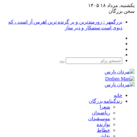
یکشنبه, مرداد ۱۸ ۱۴۰۵
سخن بزرگان
بزرگمهر : زورمندترین و پر گزنده ترین اهرمن آز است ، که
دیوی است ستمکار و دیر ساز
فیس
X
بوک
یوتیوب
اینستاگرام
جستجو
برای
خانه
زندگینامه بزرگان
شعرا
ریاضیدان
موسیقیدان
نوازنده
خطاط
نقاش