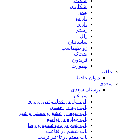
اسکندر
اشکانیان
بهمن
داراب
دارای
رستم
زال
ساسانیان
زو طهماسپ‏
ضحاک
فریدون
تهمورث
حافظ
دیوان حافظ
سعدی
بوستان سعدی
سرآغاز
باب اول در عدل و تدبیر و رای
باب دوم در احسان
باب سوم در عشق و مستی و شور
باب چهارم در تواضع
باب پنجم در باب تسلیم و رضا
باب ششم در قناعت
باب هفتم در تاءثیر تربیت