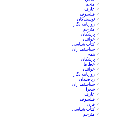
منجم
عارف
فیلسوف
نویسندگان
روزنامه نگار
مترجم
پزشکان
خواننده
کتاب شناسی
سیاستمداران
همه
پزشکان
خطاط
خواننده
روزنامه نگار
ریاضیدان
سیاستمداران
شعرا
عارف
فیلسوف
قرن
کتاب شناسی
مترجم