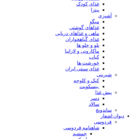
غذای کودک
پیتزا
آشپزی
میگو
غذاهای گوشتی
ماهی و غذاهای دریایی
غذای گیاهخواران
پلو و چلو ها
ماکارونی و لازانیا
کباب
خورشت ها
غذای سنتی ایران
شیرینی
کیک و کلوچه
.بیسکویت
پیش غذا
دسر
سالاد
ساندویچ
دیوان اشعار
فردوسی
شاهنامه فردوسی
جمشید