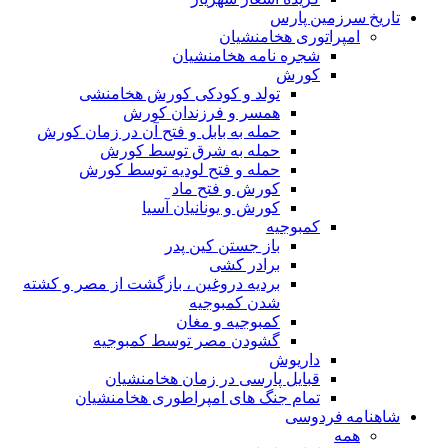
تاریخ سرزمین پارس
امپراتوری هخامنشیان
شجره نامه هخامنشیان
کورش
تولد و کودکی کورش هخامنشی
همسر و فرزندان کورش
حمله به بابل و فتح آن در زمان کورش
حمله به شرق توسط کورش
حمله و فتح لودیه توسط کورش
کورش و فتح ماد
کورش و یونانیان آسیا
کمبوجیه
باز جستن کین پدر
برادر کشی
بردیه دروغین ، بازگشت از مصر و کشته
شدن کمبوجیه
کمبوجیه و مغان
گشودن مصر توسط کمبوجیه
داریوش
قبایل پارسی در زمان هخامنشیان
تمام جنگ های امپراطوری هخامنشیان
شاهنامه فردوسی
همه