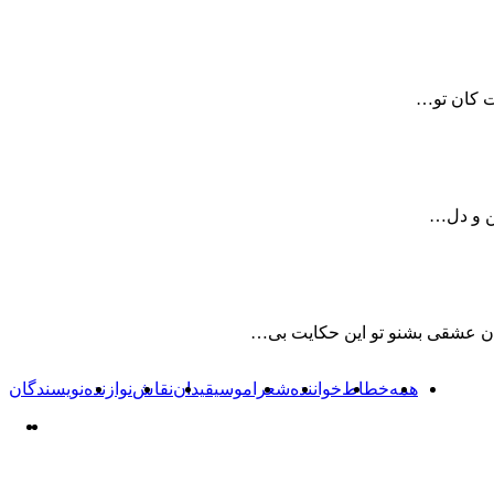
ت کان تو…
ین و دل…
ان عشقی بشنو تو این حکایت بی…
همه
خطاط
خواننده
شعرا
موسیقیدان
نقاش
نوازنده
نویسندگان
صف
ص
قب
بع