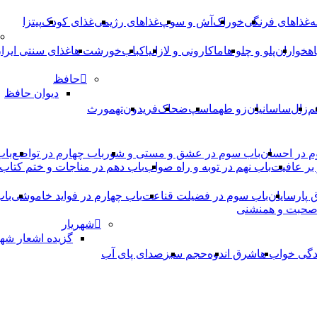
ه
غذاهای فرنگی
خوراک
آش و سوپ
غذاهای رژیمی
غذای کودک
پیتزا
اهخواران
پلو و چلو ها
ماکارونی و لازانیا
کباب
خورشت ها
غذای سنتی ایرا
حافظ
دیوان حافظ
م
زال
ساسانیان
زو طهماسپ‏
ضحاک
فریدون
تهمورث
م در احسان
باب سوم در عشق و مستی و شور
باب چهارم در تواضع
باب
بر عافیت
باب نهم در توبه و راه صواب
باب دهم در مناجات و ختم کتاب
ق پارسایان
باب سوم در فضیلت قناعت
باب چهارم در فواید خاموشى
باب
 صحبت و همنشنى
شهریار
گزیده اشعار شهر
دگی خواب ها
شرق اندوه
حجم سبز
صدای پای آب