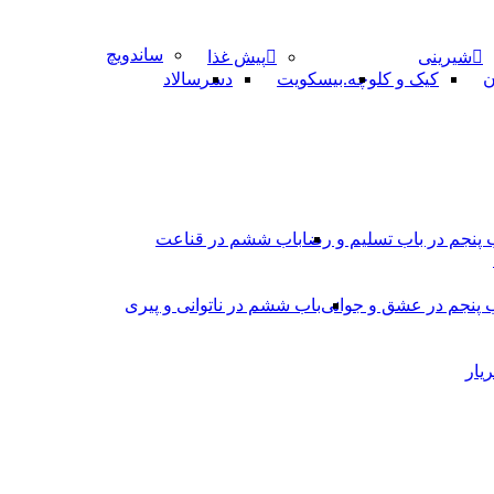
ساندویچ
شیرینی
پیش غذا
ن
کیک و کلوچه
.بیسکویت
دسر
سالاد
 پنجم در باب تسلیم و رضا
باب ششم در قناعت
 پنجم در عشق و جوانى
باب ششم در ناتوانى و پیرى
یار