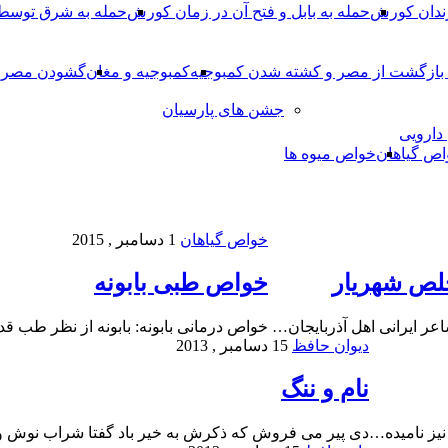
ندان کورش
حمله به بابل و فتح آن در زمان کورش
حمله به شرق توس
، بازگشت از مصر و کشته شدن کمبوجیه
کمبوجیه و مغان
گشودن مصر ت
جشن های پارسیان
 دارویی
اص گیاهان
خواص میوه ها
خواص گیاهان
1 دسامبر , 2015
لص شهریار
خواص طبی بابونه
ر ایرانی اهل آذربایجان…
خواص درمانی بابونه: بابونه از نظر طب 
دیوان حافظ
15 دسامبر , 2013
نام و ننگ
یز نامیده…
دی پیر می فروش که ذکرش به خیر باد گفتا شراب نوش 