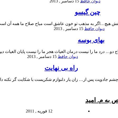
دیوان حافظ
15 دسامبر , 2013
چین گیسو
لفش هیچ…
اگر به مذهب تو خون عاشق است مباح صلاح ما همه آن اس
دیوان حافظ
15 دسامبر , 2013
بهای بوسه
اج دو…
درد ما را نیست درمان الغیاث هجر ما را نیست پایان الغیاث د
دیوان حافظ
15 دسامبر , 2013
راه بی نهایت
 چشم جادویت پس از…
زان یار دلنوازم شکریست با شکایت گر نکته د
 به م. امید
12 فوریه , 2011