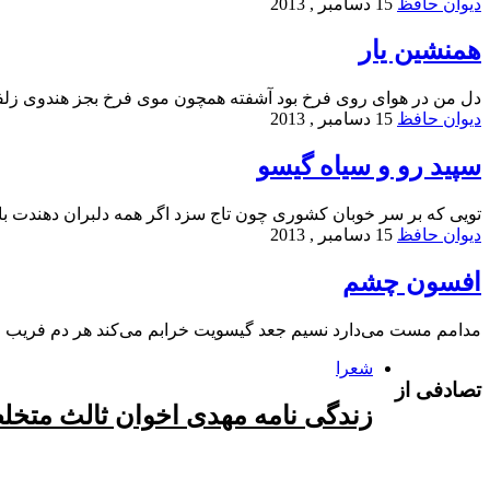
دیوان حافظ
15 دسامبر , 2013
همنشین یار
دل من در هوای روی فرخ بود آشفته همچون موی فرخ بجز هندوی ز
دیوان حافظ
15 دسامبر , 2013
سپید رو و سیاه گیسو
تویی که بر سر خوبان کشوری چون تاج سزد اگر همه دلبران دهندت ب
دیوان حافظ
15 دسامبر , 2013
افسون چشم
مدامم مست می‌دارد نسیم جعد گیسویت خرابم می‌کند هر دم فریب
شعرا
تصادفی از
زندگی نامه مهدی اخوان ثالث متخلص