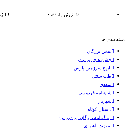
بلدرچین با انگور
19 ژوئن , 2013
19 ژوئن , 2013
خورش قیمه
اسپا
دسته بندی ها
سخن بزرگان
جشن های ایرانیان
تاریخ سرزمین پارس
طب سنتی
سعدی
شاهنامه فردوسی
شهریار
داستان کوتاه
زندگینامه بزرگان ایران زمین
آموزش آشپزی