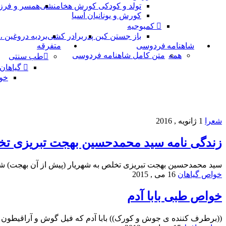
تولد و کودکی کورش هخامنشی
همسر و فرز
کورش و یونانیان آسیا
کمبوجیه
باز جستن کین پدر
برادر کشی
بردیه دروغین 
شاهنامه فردوسی
متفرقه
همه
متن کامل شاهنامه فردوسی
طب سنتی
گیاهان
خو
شعرا
1 ژانویه , 2016
زندگی نامه سید محمدحسین بهجت تبریزی تخ
سید محمدحسین بهجت تبریزی تخلص به شهریار (پیش از آن بهجت) شاع
خواص گیاهان
16 می , 2015
خواص طبی بابا آدم
((برطرف کننده ی جوش و کورک)) بابا آدم که فیل گوش و آراقیطون ن