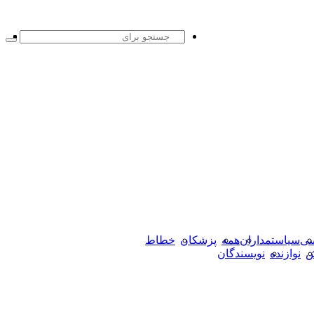
X
ف
یو
ای
جست
بو
برا
سی
سیاستمداران
همه
پزشکان
خطاط
ش
نوازنده
نویسندگان