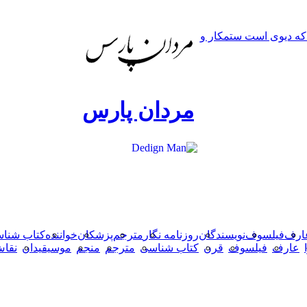
دکمه
 که دیوی است ستمکار و
بازگشت
به
بالا
مردان پارس
ارف
فیلسوف
نویسندگان
روزنامه نگار
مترجم
پزشکان
خواننده
کتاب شنا
عارف
فیلسوف
قرن
کتاب شناسی
مترجم
منجم
موسیقیدان
نقا