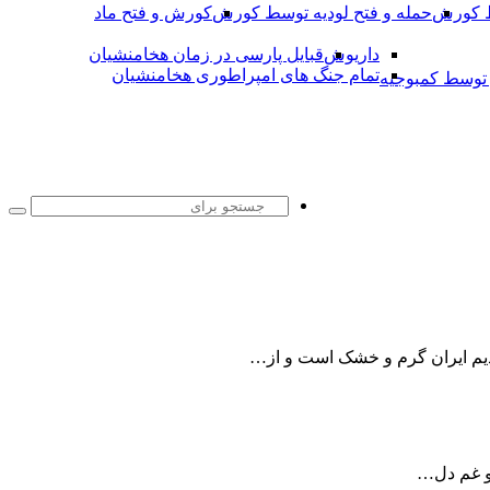
ط کورش
حمله و فتح لودیه توسط کورش
کورش و فتح ماد
داریوش
قبایل پارسی در زمان هخامنشیان
تمام جنگ های امپراطوری هخامنشیان
وسط کمبوجیه
جست
برا
قدیم ایران گرم و خشک است و از…
و غم دل…