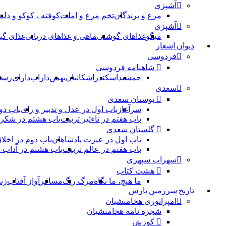
آشپزی
مرغ و پرندگان
تخم مرغ و املت
کوفته ، کوکو و دلم
آشپزی
میگو
غذاهای گوشتی
ماهی و غذاهای دریایی
غذای گی
دیوان اشعار
فردوسی
شاهنامه فردوسی
جمشید
اسکندر
اشکانیان
بهمن
داراب
دارای
رست
سعدی
بوستان سعدی
سرآغاز
باب اول در عدل و تدبیر و رای
باب دو
باب هفتم در تاءثیر تربیت
باب هشتم در شکر 
گلستان سعدی
باب اول در عبرت پادشاهان
باب دوم در اخلا
باب هفتم در عالم تربیت
باب هشتم در آداب
سهراب سپهری
هشت کتاب
ما هیچ، ما نگاه
مرگ رنگ
مسافر
آواز آفتاب
زن
تاریخ سرزمین پارس
امپراتوری هخامنشیان
شجره نامه هخامنشیان
کورش