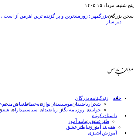
پنج شنبه, مرداد ۱۵ ۱۴۰۵
سخن بزرگان
بزرگمهر : زورمندترین و پر گزنده ترین اهرمن آز است ،
دیر ساز
خانه
زندگینامه بزرگان
شعرا
ریاضیدان
موسیقیدان
نوازنده
خطاط
نقاش
منجم
ع
خواننده
روزنامه نگار
ریاضیدان
سیاستمداران
شعرا
داستان کوتاه
طنز
عشق
زیبا
پند آموز
همه
پند آموز
زیبا
طنز
عشق
آموزش آشپزی