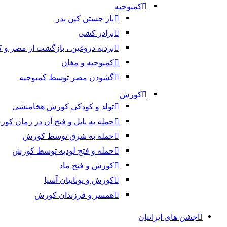
کمبوجیه
باز جستن کین پدر
برادر کشی
بردیه دروغین ، بازگشت از مصر و 
کمبوجیه و مغان
گشودن مصر توسط کمبوجیه
کورش
تولد و کودکی کورش هخامنشی
حمله به بابل و فتح آن در زمان کو
حمله به شرق توسط کورش
حمله و فتح لودیه توسط کورش
کورش و فتح ماد
کورش و یونانیان آسیا
همسر و فرزندان کورش
جشن های ایرانیان