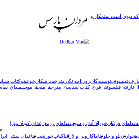
دکمه
 که دیوی است ستمکار و
بازگشت
به
بالا
ارف
فیلسوف
نویسندگان
روزنامه نگار
مترجم
پزشکان
خواننده
کتاب شنا
عارف
فیلسوف
قرن
کتاب شناسی
مترجم
منجم
موسیقیدان
نقا
ه
غذاهای فرنگی
خوراک
آش و سوپ
غذاهای رژیمی
غذای کودک
پیتزا
اهخواران
پلو و چلو ها
ماکارونی و لازانیا
کباب
خورشت ها
غذای سنتی ایرا