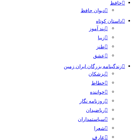
حافظ
دیوان حافظ
داستان کوتاه
پند آموز
زیبا
طنز
عشق
زندگینامه بزرگان ایران زمین
پزشکان
خطاط
خواننده
روزنامه نگار
ریاضیدان
سیاستمداران
شعرا
عارف