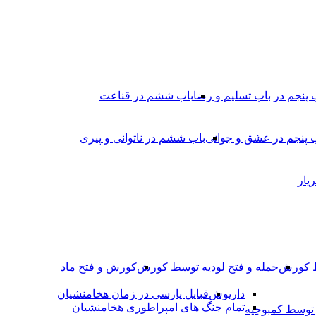
 پنجم در باب تسلیم و رضا
باب ششم در قناعت
 پنجم در عشق و جوانى
باب ششم در ناتوانى و پیرى
یار
ط کورش
حمله و فتح لودیه توسط کورش
کورش و فتح ماد
داریوش
قبایل پارسی در زمان هخامنشیان
تمام جنگ های امپراطوری هخامنشیان
وسط کمبوجیه