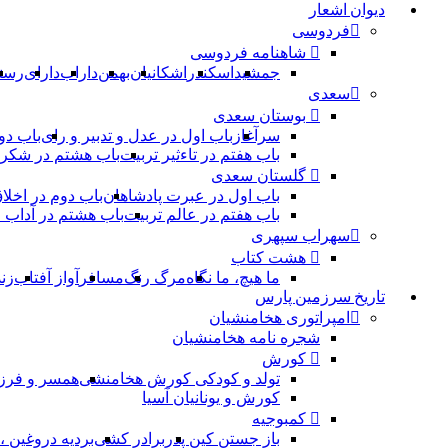
دیوان اشعار
فردوسی
شاهنامه فردوسی
جمشید
اسکندر
اشکانیان
بهمن
داراب
دارای
رست
سعدی
بوستان سعدی
سرآغاز
باب اول در عدل و تدبیر و رای
باب دو
باب هفتم در تاءثیر تربیت
باب هشتم در شکر 
گلستان سعدی
باب اول در عبرت پادشاهان
باب دوم در اخلا
باب هفتم در عالم تربیت
باب هشتم در آداب
سهراب سپهری
هشت کتاب
ما هیچ، ما نگاه
مرگ رنگ
مسافر
آواز آفتاب
زن
تاریخ سرزمین پارس
امپراتوری هخامنشیان
شجره نامه هخامنشیان
کورش
تولد و کودکی کورش هخامنشی
همسر و فرز
کورش و یونانیان آسیا
کمبوجیه
باز جستن کین پدر
برادر کشی
بردیه دروغین 