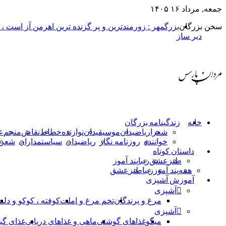
جمعه, مرداد ۱۶ ۱۴۰۵
سخن بزرگان
بزرگمهر : زورمندترین و پر گزنده ترین اهرمن آز است ،
دیر ساز
خانه
زندگینامه بزرگان
شعرا
ریاضیدان
موسیقیدان
نوازنده
خطاط
نقاش
منجم
ع
خواننده
روزنامه نگار
ریاضیدان
سیاستمداران
شعرا
داستان کوتاه
طنز
عشق
زیبا
پند آموز
همه
پند آموز
زیبا
طنز
عشق
آموزش آشپزی
آشپزی
مرغ و پرندگان
تخم مرغ و املت
کوفته ، کوکو و دلم
آشپزی
میگو
غذاهای گوشتی
ماهی و غذاهای دریایی
غذای گی