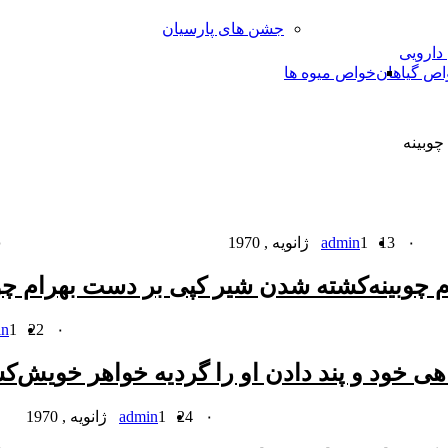
جشن های پارسیان
 دارویی
اص گیاهان
خواص میوه ها
چوبینه
۰
13
1 ژانویه , 1970
admin
۰
م چوبینه
کشته شدن شیر کپى بر دست بهرام چوب
۰
22
1 ژانویه , 1970
in
ى خود و پند دادن او را گردیه خواهر خویش
کش
۰
24
1 ژانویه , 1970
admin