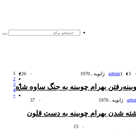
جست
برا
1
13
1 ژانویه , 1970
admin
۰
226
2
3
ینه
رفتن بهرام چوبینه به جنگ ساوه شاه
4
»
37
۰
adm
ته شدن بهرام چوبینه به دست قلون
15
۰