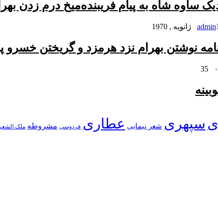
ک ساوه شاه به پیام فریبنده
میخ درم زدن بهرا
 , 1970
admin
امه نوشتن بهرام نزد هرمزد و گریختن خسرو پر
35
بینه
ی
سپهری
عطاری
شعر نیمایی
مشروطه
فردوسی
ملک الشعر