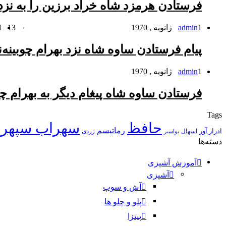
فرستادن هرمزد شاه خراد برزین را به نزدی
1 ژانویه , 1970
admin
۰
13
1 ژانویه
پیام فرستادن ساوه شاه نزد بهرام چوبینه
ن
1 ژانویه , 1970
admin
۰
فرستادن ساوه شاه پیغام دیگر به بهرام چو
Tags
حافظ
سهراب سپهر
رماتیسم
ادرار آور
اسهال
زردی
بواسیر
دسته‌ها
آموزش آشپزی
آشپزی
آش و سوپ
پلو و چلو ها
پیتزا