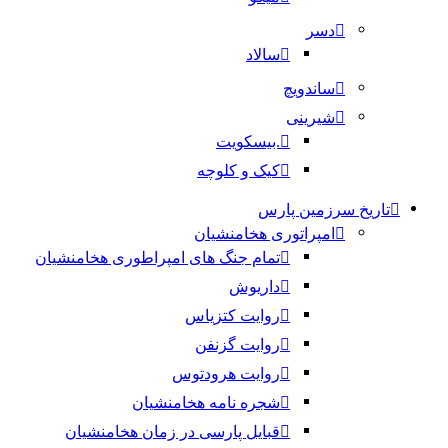
دسر
سالاد
ساندویچ
شیرینی
.بیسکویت
کیک و کلوچه
تاریخ سرزمین پارس
امپراتوری هخامنشیان
تمام جنگ های امپراطوری هخامنشیان
داریوش
روایت کتزیاس
روایت گزنفن
روایت هرودتوس
شجره نامه هخامنشیان
قبایل پارسی در زمان هخامنشیان