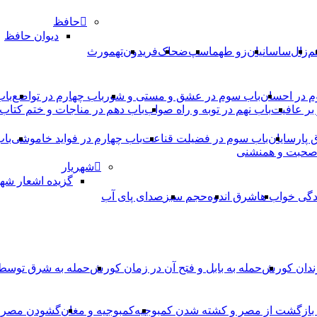
حافظ
دیوان حافظ
م
زال
ساسانیان
زو طهماسپ‏
ضحاک
فریدون
تهمورث
م در احسان
باب سوم در عشق و مستی و شور
باب چهارم در تواضع
باب
بر عافیت
باب نهم در توبه و راه صواب
باب دهم در مناجات و ختم کتاب
ق پارسایان
باب سوم در فضیلت قناعت
باب چهارم در فواید خاموشى
باب
 صحبت و همنشنى
شهریار
گزیده اشعار شهر
دگی خواب ها
شرق اندوه
حجم سبز
صدای پای آب
ندان کورش
حمله به بابل و فتح آن در زمان کورش
حمله به شرق توس
، بازگشت از مصر و کشته شدن کمبوجیه
کمبوجیه و مغان
گشودن مصر ت