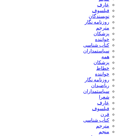
عارف
فیلسوف
نویسندگان
روزنامه نگار
مترجم
پزشکان
خواننده
کتاب شناسی
سیاستمداران
همه
پزشکان
خطاط
خواننده
روزنامه نگار
ریاضیدان
سیاستمداران
شعرا
عارف
فیلسوف
قرن
کتاب شناسی
مترجم
منجم