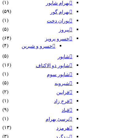
(۱)
بهرام شاپور
(۵۹)
بهرام گور
(۱)
پوران دخت
(۵)
پیروز
(۶۴)
خسرو پرویز
(۴)
خسرو و شیرین
(۵)
شاپور
(۱۶)
شاپور ذو الاکتاف
(۱)
شاپور سوم‏
(۵)
شیرویه
(۲)
فرایین
(۱)
فرخ زاد
(۹)
قباد
(۱)
نرسئ بهرام‏
(۱۳)
هرمزد
(۳)
یزدگرد