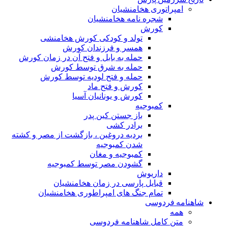
امپراتوری هخامنشیان
شجره نامه هخامنشیان
کورش
تولد و کودکی کورش هخامنشی
همسر و فرزندان کورش
حمله به بابل و فتح آن در زمان کورش
حمله به شرق توسط کورش
حمله و فتح لودیه توسط کورش
کورش و فتح ماد
کورش و یونانیان آسیا
کمبوجیه
باز جستن کین پدر
برادر کشی
بردیه دروغین ، بازگشت از مصر و کشته
شدن کمبوجیه
کمبوجیه و مغان
گشودن مصر توسط کمبوجیه
داریوش
قبایل پارسی در زمان هخامنشیان
تمام جنگ های امپراطوری هخامنشیان
شاهنامه فردوسی
همه
متن کامل شاهنامه فردوسی