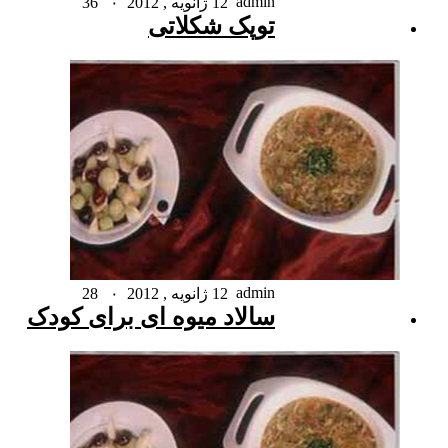
admin
12 ژانویه , 2012
۰
36
توپک شکلاتی
admin
12 ژانویه , 2012
۰
28
سالاد میوه ای برای کودک