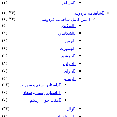
(۱)
مسافر
(۱,۰۳۴)
شاهنامه فردوسی
(۱,۰۳۴)
متن کامل شاهنامه فردوسی
(۵۰)
اسکندر
(۲)
اشکانیان
(۶)
بهمن
(۱)
تهمورث
(۲)
جمشید
(۸)
داراب
(۷)
دارای
(۵۱)
رستم
(۲۳)
داستان رستم و سهراب
(۷)
داستان رستم و شغاد
(۷)
هفت خوان رستم‏
(۳۳)
زال
(۱)
زو طهماسپ‏