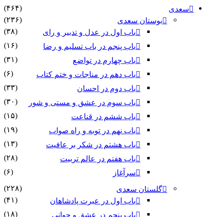
(۴۶۴)
سعدی
(۲۳۶)
بوستان سعدی
(۳۸)
باب اول در عدل و تدبیر و رای
(۱۶)
باب پنجم در باب تسلیم و رضا
(۳۱)
باب چهارم در تواضع
(۶)
باب دهم در مناجات و ختم کتاب
(۳۳)
باب دوم در احسان
(۳۰)
باب سوم در عشق و مستی و شور
(۱۵)
باب ششم در قناعت
(۱۹)
باب نهم در توبه و راه صواب
(۱۳)
باب هشتم در شکر بر عافیت
(۲۸)
باب هفتم در عالم تربیت
(۶)
سرآغاز
(۲۲۸)
گلستان سعدی
(۴۱)
باب اول در عبرت پادشاهان
(۱۸)
باب پنجم در عشق و جوانى