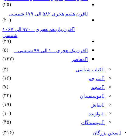
(۲۵)
قرن هفتم هجری ۵۸۲ الی ۶۷۹ شمسی
(۲۰)
قرن یازدهم هجری – ۹۷۰ الی ۱۰۶۷
شمسی
(۲۹)
(۵)
قرن یک هجری – ۱ الی ۹۷ شمسی –
(۱۳۲)
معاصر
(۴)
کتاب شناسی
(۱۶)
مترجم
(۷)
منجم
(۳۲)
موسیقیدان
(۱۹)
نقاش
(۱۰)
نوازنده
(۴۵)
نویسندگان
(۳۱۶)
سخن بزرگان