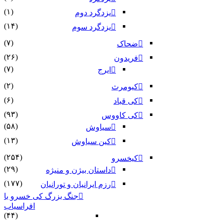
(۱)
یزدگرد دوم
(۱۴)
یزدگرد سوم
(۷)
ضحاک
(۲۶)
فریدون
(۷)
ایرج
(۲)
کیومرث
(۶)
کی قباد
(۹۳)
کی کاووس
(۵۸)
سیاوش
(۱۳)
کین سیاوش
(۲۵۴)
کیخسرو
(۲۹)
داستان بیژن و منیژه
(۱۷۷)
رزم ایرانیان و تورانیان
جنگ بزرگ کی خسرو با
افراسیاب
(۴۴)