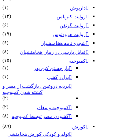
(۱)
داریوش
(۱۳)
روایت کتزیاس
(۶)
روایت گزنفن
(۱۹)
روایت هرودتوس
(۶)
شجره نامه هخامنشیان
(۸)
قبایل پارسی در زمان هخامنشیان
(۱۵)
کمبوجیه
(۱)
باز جستن کین پدر
(۱)
برادر کشی
بردیه دروغین ، بازگشت از مصر و
کشته شدن کمبوجیه
(۲)
(۲)
کمبوجیه و مغان
(۸)
گشودن مصر توسط کمبوجیه
(۸۹)
کورش
تولد و کودکی کورش هخامنشی