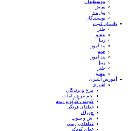
موسیقیدان
نقاش
نوازنده
نویسندگان
داستان کوتاه
طنز
عشق
زیبا
پند آموز
همه
پند آموز
زیبا
طنز
عشق
آموزش آشپزی
آشپزی
مرغ و پرندگان
تخم مرغ و املت
کوفته ، کوکو و دلمه
غذاهای فرنگی
خوراک
آش و سوپ
غذاهای رژیمی
غذای کودک