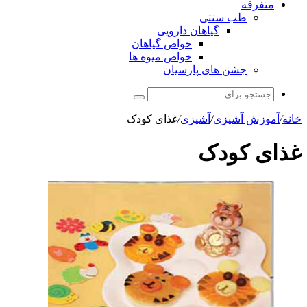
متفرقه
طب سنتی
گیاهان دارویی
خواص گیاهان
خواص میوه ها
جشن های پارسیان
جستجو
برای
خانه
/
آموزش آشپزی
/
آشپزی
/
غذای کودک
غذای کودک