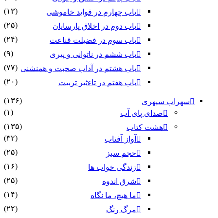
(۱۳)
باب چهارم در فواید خاموشى
(۲۵)
باب دوم در اخلاق پارسایان
(۲۴)
باب سوم در فضیلت قناعت
(۹)
باب ششم در ناتوانى و پیرى
(۷۷)
باب هشتم در آداب صحبت و همنشنى
(۲۰)
باب هفتم در تاءثیر تربیت
(۱۳۶)
سهراب سپهری
(۱)
صدای پای آب
(۱۳۵)
هشت کتاب
(۳۲)
آواز آفتاب
(۲۵)
حجم سبز
(۱۶)
زندگی خواب ها
(۲۵)
شرق اندوه
(۱۴)
ما هیچ، ما نگاه
(۲۲)
مرگ رنگ