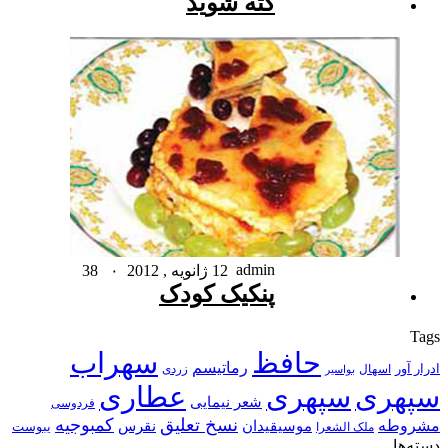
کته شوید
admin
12 ژانویه , 2012
۰
38
پنکیک کودک
Tags
حافظ
سهراب
رماتیسم
ادرار آور
اسهال
زردی
بواسیر
سپهری
سپهری
عطاری
شعر نیمایی
فردوسی
نسخ تعلیق
کمبوجیه
مشروطه
موسیقیدان
نقرس
یبوست
ملک الشعرا
دسته‌ها