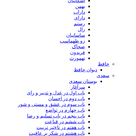
اشکانیان
بهمن
داراب
دارای
رستم
زال
ساسانیان
زو طهماسپ‏
ضحاک
فریدون
تهمورث
حافظ
دیوان حافظ
سعدی
بوستان سعدی
سرآغاز
باب اول در عدل و تدبیر و رای
باب دوم در احسان
باب سوم در عشق و مستی و شور
باب چهارم در تواضع
باب پنجم در باب تسلیم و رضا
باب ششم در قناعت
باب هفتم در تاءثیر تربیت
باب هشتم در شکر بر عافیت