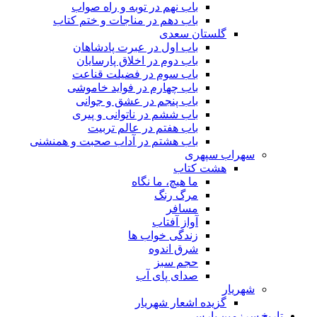
باب نهم در توبه و راه صواب
باب دهم در مناجات و ختم کتاب
گلستان سعدی
باب اول در عبرت پادشاهان
باب دوم در اخلاق پارسایان
باب سوم در فضیلت قناعت
باب چهارم در فواید خاموشى
باب پنجم در عشق و جوانى
باب ششم در ناتوانى و پیرى
باب هفتم در عالم تربیت
باب هشتم در آداب صحبت و همنشنى
سهراب سپهری
هشت کتاب
ما هیچ، ما نگاه
مرگ رنگ
مسافر
آواز آفتاب
زندگی خواب ها
شرق اندوه
حجم سبز
صدای پای آب
شهریار
گزیده اشعار شهریار
تاریخ سرزمین پارس