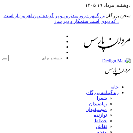
دوشنبه, مرداد ۱۹ ۱۴۰۵
سخن بزرگان
بزرگمهر : زورمندترین و پر گزنده ترین اهرمن آز است
، که دیوی است ستمکار و دیر ساز
فیس
X
بوک
یوتیوب
اینستاگرام
جست
برا
خانه
زندگینامه بزرگان
شعرا
ریاضیدان
موسیقیدان
نوازنده
خطاط
نقاش
منجم