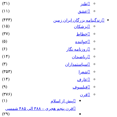
(۳۱)
طنز
(۱۱)
عشق
(۴۳۳)
زندگینامه بزرگان ایران زمین
(۱۵)
پزشکان
(۳۷)
خطاط
(۵)
خواننده
(۶)
روزنامه نگار
(۱۴)
ریاضیدان
(۳)
سیاستمداران
(۳۵۳)
شعرا
(۱۴)
عارف
(۹)
فیلسوف
(۳۷۶)
قرن
(۱)
پیش از اسلام
قرن پنجم هجری – ۳۸۸ الی ۴۸۵ شمسی
(۲۹)