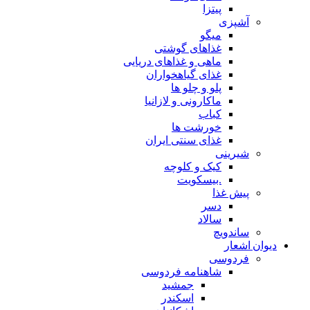
پیتزا
آشپزی
میگو
غذاهای گوشتی
ماهی و غذاهای دریایی
غذای گیاهخواران
پلو و چلو ها
ماکارونی و لازانیا
کباب
خورشت ها
غذای سنتی ایران
شیرینی
کیک و کلوچه
.بیسکویت
پیش غذا
دسر
سالاد
ساندویچ
دیوان اشعار
فردوسی
شاهنامه فردوسی
جمشید
اسکندر