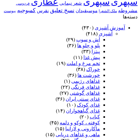
سپهری
سپهری
عطاری
شعر نیمایی
فردوسی
نسخ تعلیق
کمبوجیه
مشروطه
موسیقیدان
نقرس
یبوست
ملک الشعرا
دسته‌ها
آموزش آشپزی
(۴۳۰)
آشپزی
(۴۱۸)
آش و سوپ
(۲۹)
پلو و چلو ها
(۳۶)
پیتزا
(۳۳)
پیش غذا
(۱۱)
تخم مرغ و املت
(۱۹)
خوراک
(۳۸)
خورشت ها
(۳۶)
غذاهای رژیمی
(۱)
غذاهای فرنگی
(۲۲)
غذاهای گوشتی
(۲۷)
غذای سنتی ایران
(۳۶)
غذای کودک
(۱۰)
غذای گیاهخواران
(۱۴)
کباب
(۲۰)
کوفته ، کوکو و دلمه
(۴۵)
ماکارونی و لازانیا
(۱۵)
ماهی و غذاهای دریایی
(۱۵)