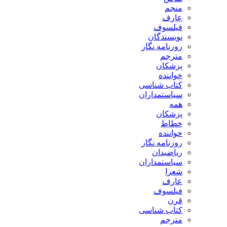
منجم
عارف
فیلسوف
نویسندگان
روزنامه نگار
مترجم
پزشکان
خواننده
کتاب شناسی
سیاستمداران
همه
پزشکان
خطاط
خواننده
روزنامه نگار
ریاضیدان
سیاستمداران
شعرا
عارف
فیلسوف
قرن
کتاب شناسی
مترجم