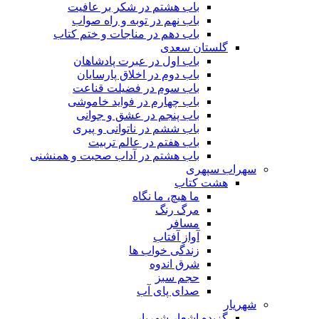
باب هشتم در شکر بر عافیت
باب نهم در توبه و راه صواب
باب دهم در مناجات و ختم کتاب
گلستان سعدی
باب اول در عبرت پادشاهان
باب دوم در اخلاق پارسایان
باب سوم در فضیلت قناعت
باب چهارم در فواید خاموشى
باب پنجم در عشق و جوانى
باب ششم در ناتوانى و پیرى
باب هفتم در عالم تربیت
باب هشتم در آداب صحبت و همنشنى
سهراب سپهری
هشت کتاب
ما هیچ، ما نگاه
مرگ رنگ
مسافر
آواز آفتاب
زندگی خواب ها
شرق اندوه
حجم سبز
صدای پای آب
شهریار
گزیده اشعار شهریار