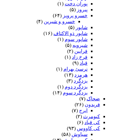
پوران دخت
(۱)
پیروز
(۵)
خسرو پرویز
(۶۴)
خسرو و شیرین
(۴)
شاپور
(۵)
شاپور ذو الاکتاف
(۱۶)
شاپور سوم‏
(۱)
شیرویه
(۵)
فرایین
(۲)
فرخ زاد
(۱)
قباد
(۹)
نرسئ بهرام‏
(۱)
هرمزد
(۱۳)
یزدگرد
(۳)
یزدگرد دوم
(۱)
یزدگرد سوم
(۱۴)
ضحاک
(۷)
فریدون
(۲۶)
ایرج
(۷)
کیومرث
(۲)
کی قباد
(۶)
کی کاووس
(۹۳)
سیاوش
(۵۸)