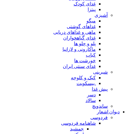
غذای کودک
پیتزا
آشپزی
میگو
غذاهای گوشتی
ماهی و غذاهای دریایی
غذای گیاهخواران
پلو و چلو ها
ماکارونی و لازانیا
کباب
خورشت ها
غذای سنتی ایران
شیرینی
کیک و کلوچه
.بیسکویت
پیش غذا
دسر
سالاد
ساندویچ
دیوان اشعار
فردوسی
شاهنامه فردوسی
جمشید