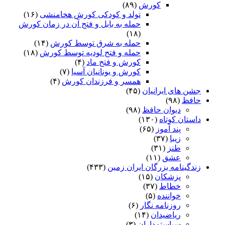
کورش
(۸۹)
تولد و کودکی کورش هخامنشی
(۱۶)
حمله به بابل و فتح آن در زمان کورش
(۱۸)
حمله به شرق توسط کورش
(۱۴)
حمله و فتح لودیه توسط کورش
(۱۸)
کورش و فتح ماد
(۴)
کورش و یونانیان آسیا
(۷)
همسر و فرزندان کورش
(۴)
جشن های ایرانیان
(۴۵)
حافظ
(۹۸)
دیوان حافظ
(۹۸)
داستان کوتاه
(۱۳۰)
پند آموز
(۶۵)
زیبا
(۳۷)
طنز
(۳۱)
عشق
(۱۱)
زندگینامه بزرگان ایران زمین
(۴۳۳)
پزشکان
(۱۵)
خطاط
(۳۷)
خواننده
(۵)
روزنامه نگار
(۶)
ریاضیدان
(۱۴)
سیاستمداران
(۳)