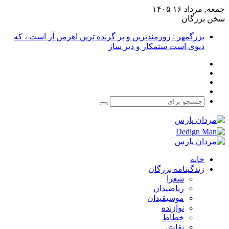
جمعه, مرداد ۱۶ ۱۴۰۵
سخن بزرگان
بزرگمهر : زورمندترین و پر گزنده ترین اهرمن آز است ، که
دیوی است ستمکار و دیر ساز
فیس
X
بوک
یوتیوب
اینستاگرام
جستجو
برای
خانه
زندگینامه بزرگان
شعرا
ریاضیدان
موسیقیدان
نوازنده
خطاط
نقاش