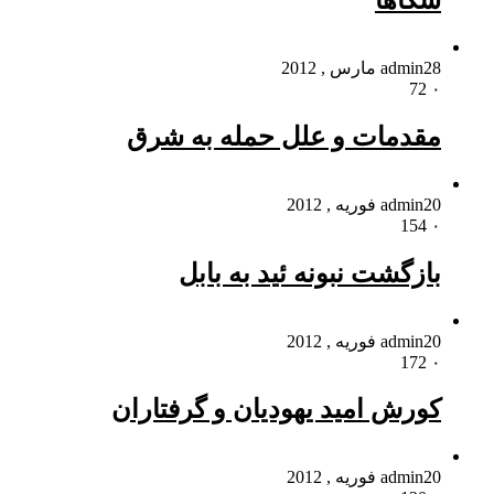
سکاها
28 مارس , 2012
admin
72
۰
مقدمات و علل حمله به شرق
20 فوریه , 2012
admin
154
۰
بازگشت نبونه ئید به بابل
20 فوریه , 2012
admin
172
۰
کورش امید یهودیان و گرفتاران
20 فوریه , 2012
admin