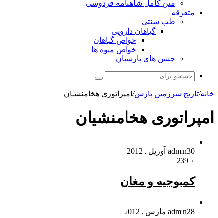
متن کامل شاهنامه فردوسی
متفرقه
طب سنتی
گیاهان دارویی
خواص گیاهان
خواص میوه ها
جشن های پارسیان
جستجو
برای
خانه
/
تاریخ سرزمین پارس
/
امپراتوری هخامنشیان
امپراتوری هخامنشیان
30 آوریل , 2012
admin
239
۰
کمبوجیه و مغان
28 مارس , 2012
admin