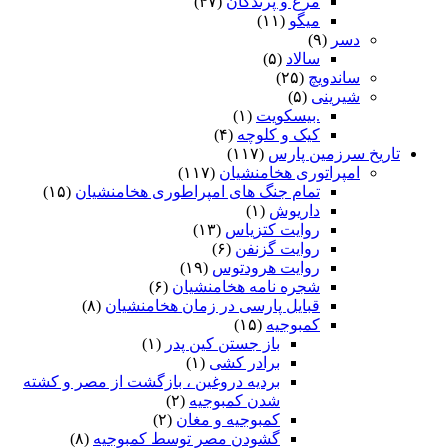
مرغ و پرندگان
(۴۷)
میگو
(۱۱)
دسر
(۹)
سالاد
(۵)
ساندویچ
(۲۵)
شیرینی
(۵)
.بیسکویت
(۱)
کیک و کلوچه
(۴)
تاریخ سرزمین پارس
(۱۱۷)
امپراتوری هخامنشیان
(۱۱۷)
تمام جنگ های امپراطوری هخامنشیان
(۱۵)
داریوش
(۱)
روایت کتزیاس
(۱۳)
روایت گزنفن
(۶)
روایت هرودتوس
(۱۹)
شجره نامه هخامنشیان
(۶)
قبایل پارسی در زمان هخامنشیان
(۸)
کمبوجیه
(۱۵)
باز جستن کین پدر
(۱)
برادر کشی
(۱)
بردیه دروغین ، بازگشت از مصر و کشته
شدن کمبوجیه
(۲)
کمبوجیه و مغان
(۲)
گشودن مصر توسط کمبوجیه
(۸)