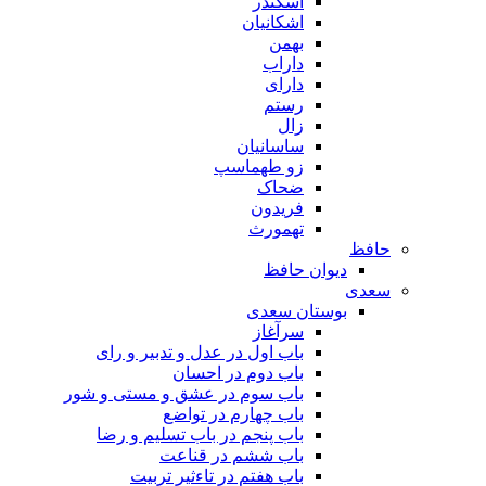
اسکندر
اشکانیان
بهمن
داراب
دارای
رستم
زال
ساسانیان
زو طهماسپ‏
ضحاک
فریدون
تهمورث
حافظ
دیوان حافظ
سعدی
بوستان سعدی
سرآغاز
باب اول در عدل و تدبیر و رای
باب دوم در احسان
باب سوم در عشق و مستی و شور
باب چهارم در تواضع
باب پنجم در باب تسلیم و رضا
باب ششم در قناعت
باب هفتم در تاءثیر تربیت