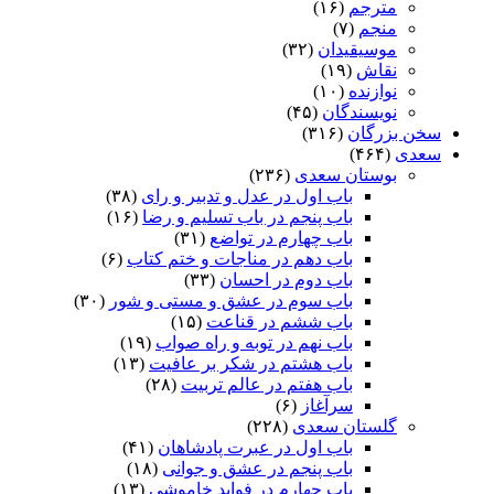
مترجم
(۱۶)
منجم
(۷)
موسیقیدان
(۳۲)
نقاش
(۱۹)
نوازنده
(۱۰)
نویسندگان
(۴۵)
سخن بزرگان
(۳۱۶)
سعدی
(۴۶۴)
بوستان سعدی
(۲۳۶)
باب اول در عدل و تدبیر و رای
(۳۸)
باب پنجم در باب تسلیم و رضا
(۱۶)
باب چهارم در تواضع
(۳۱)
باب دهم در مناجات و ختم کتاب
(۶)
باب دوم در احسان
(۳۳)
باب سوم در عشق و مستی و شور
(۳۰)
باب ششم در قناعت
(۱۵)
باب نهم در توبه و راه صواب
(۱۹)
باب هشتم در شکر بر عافیت
(۱۳)
باب هفتم در عالم تربیت
(۲۸)
سرآغاز
(۶)
گلستان سعدی
(۲۲۸)
باب اول در عبرت پادشاهان
(۴۱)
باب پنجم در عشق و جوانى
(۱۸)
باب چهارم در فواید خاموشى
(۱۳)