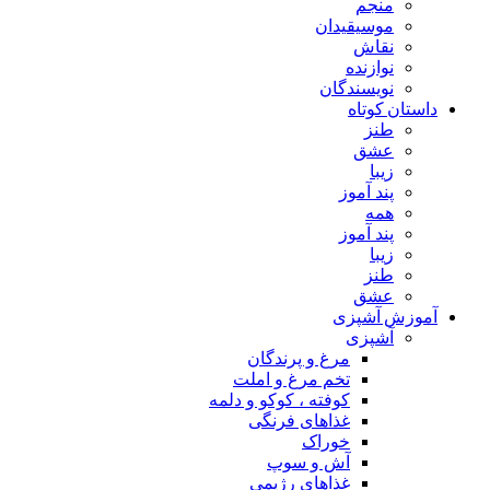
منجم
موسیقیدان
نقاش
نوازنده
نویسندگان
داستان کوتاه
طنز
عشق
زیبا
پند آموز
همه
پند آموز
زیبا
طنز
عشق
آموزش آشپزی
آشپزی
مرغ و پرندگان
تخم مرغ و املت
کوفته ، کوکو و دلمه
غذاهای فرنگی
خوراک
آش و سوپ
غذاهای رژیمی