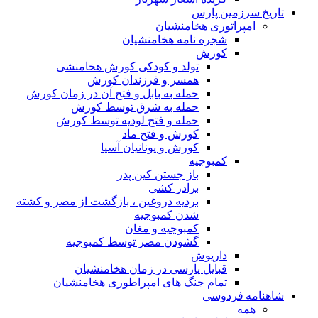
تاریخ سرزمین پارس
امپراتوری هخامنشیان
شجره نامه هخامنشیان
کورش
تولد و کودکی کورش هخامنشی
همسر و فرزندان کورش
حمله به بابل و فتح آن در زمان کورش
حمله به شرق توسط کورش
حمله و فتح لودیه توسط کورش
کورش و فتح ماد
کورش و یونانیان آسیا
کمبوجیه
باز جستن کین پدر
برادر کشی
بردیه دروغین ، بازگشت از مصر و کشته
شدن کمبوجیه
کمبوجیه و مغان
گشودن مصر توسط کمبوجیه
داریوش
قبایل پارسی در زمان هخامنشیان
تمام جنگ های امپراطوری هخامنشیان
شاهنامه فردوسی
همه