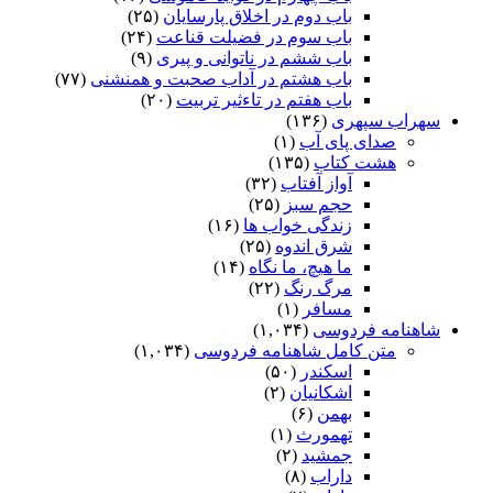
باب دوم در اخلاق پارسایان
(۲۵)
باب سوم در فضیلت قناعت
(۲۴)
باب ششم در ناتوانى و پیرى
(۹)
باب هشتم در آداب صحبت و همنشنى
(۷۷)
باب هفتم در تاءثیر تربیت
(۲۰)
سهراب سپهری
(۱۳۶)
صدای پای آب
(۱)
هشت کتاب
(۱۳۵)
آواز آفتاب
(۳۲)
حجم سبز
(۲۵)
زندگی خواب ها
(۱۶)
شرق اندوه
(۲۵)
ما هیچ، ما نگاه
(۱۴)
مرگ رنگ
(۲۲)
مسافر
(۱)
شاهنامه فردوسی
(۱,۰۳۴)
متن کامل شاهنامه فردوسی
(۱,۰۳۴)
اسکندر
(۵۰)
اشکانیان
(۲)
بهمن
(۶)
تهمورث
(۱)
جمشید
(۲)
داراب
(۸)