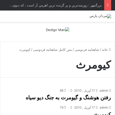
بزرگمهر : زورمندترین و پر گزنده ترین اهرمن آز است ، که دیوی است ستمکار و دیر ساز
خانه
/
شاهنامه فردوسی
/
متن کامل شاهنامه فردوسی
/
كيومرث
كيومرث
admin
17 آوریل , 2010
۰
88
رفتن هوشنگ و گیومرت به جنگ دیو سیاه
admin
17 آوریل , 2010
۰
79
کیومرث