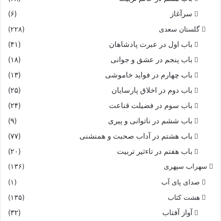
سرآغاز
(۶)
گلستان سعدی
(۲۲۸)
باب اول در عبرت پادشاهان
(۴۱)
باب پنجم در عشق و جوانى
(۱۸)
باب چهارم در فواید خاموشى
(۱۳)
باب دوم در اخلاق پارسایان
(۲۵)
باب سوم در فضیلت قناعت
(۲۴)
باب ششم در ناتوانى و پیرى
(۹)
باب هشتم در آداب صحبت و همنشنى
(۷۷)
باب هفتم در تاءثیر تربیت
(۲۰)
سهراب سپهری
(۱۳۶)
صدای پای آب
(۱)
هشت کتاب
(۱۳۵)
آواز آفتاب
(۳۲)