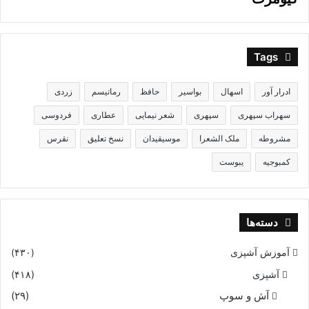
Tags
ادرار آور
اسهال
بواسیر
حافظ
رماتیسم
زردی
سهراب سپهری
سپهری
شعر نیمایی
عطاری
فردوسی
مشروطه
ملک الشعرا
موسیقیدان
نسخ تعلیق
نقرس
کمبوجیه
یبوست
دسته‌ها
آموزش آشپزی
(۴۳۰)
آشپزی
(۴۱۸)
آش و سوپ
(۲۹)