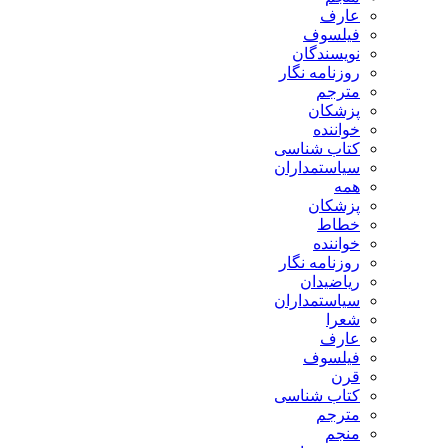
عارف
فیلسوف
نویسندگان
روزنامه نگار
مترجم
پزشکان
خواننده
کتاب شناسی
سیاستمداران
همه
پزشکان
خطاط
خواننده
روزنامه نگار
ریاضیدان
سیاستمداران
شعرا
عارف
فیلسوف
قرن
کتاب شناسی
مترجم
منجم