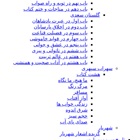
باب نهم در توبه و راه صواب
باب دهم در مناجات و ختم کتاب
گلستان سعدی
باب اول در عبرت پادشاهان
باب دوم در اخلاق پارسایان
باب سوم در فضیلت قناعت
باب چهارم در فواید خاموشى
باب پنجم در عشق و جوانى
باب ششم در ناتوانى و پیرى
باب هفتم در عالم تربیت
باب هشتم در آداب صحبت و همنشنى
سهراب سپهری
هشت کتاب
ما هیچ، ما نگاه
مرگ رنگ
مسافر
آواز آفتاب
زندگی خواب ها
شرق اندوه
حجم سبز
صدای پای آب
شهریار
گزیده اشعار شهریار
تاریخ سرزمین پارس