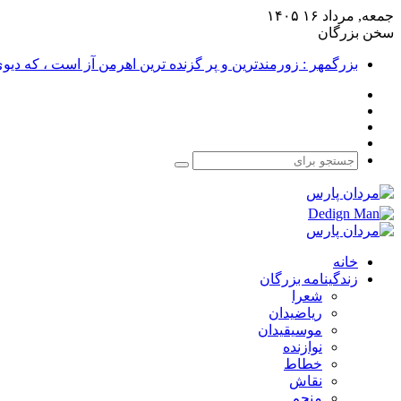
جمعه, مرداد ۱۶ ۱۴۰۵
سخن بزرگان
بزرگمهر : زورمندترین و پر گزنده ترین اهرمن آز است ، که دی
فیس
X
بوک
یوتیوب
اینستاگرام
جستجو
برای
خانه
زندگینامه بزرگان
شعرا
ریاضیدان
موسیقیدان
نوازنده
خطاط
نقاش
منجم