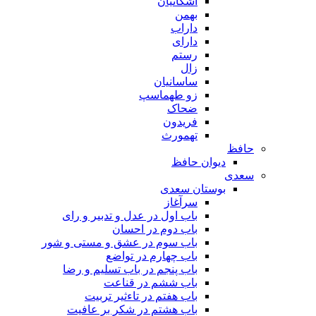
اشکانیان
بهمن
داراب
دارای
رستم
زال
ساسانیان
زو طهماسپ‏
ضحاک
فریدون
تهمورث
حافظ
دیوان حافظ
سعدی
بوستان سعدی
سرآغاز
باب اول در عدل و تدبیر و رای
باب دوم در احسان
باب سوم در عشق و مستی و شور
باب چهارم در تواضع
باب پنجم در باب تسلیم و رضا
باب ششم در قناعت
باب هفتم در تاءثیر تربیت
باب هشتم در شکر بر عافیت