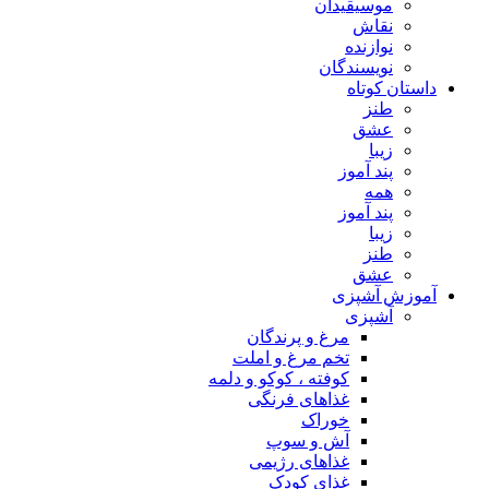
موسیقیدان
نقاش
نوازنده
نویسندگان
داستان کوتاه
طنز
عشق
زیبا
پند آموز
همه
پند آموز
زیبا
طنز
عشق
آموزش آشپزی
آشپزی
مرغ و پرندگان
تخم مرغ و املت
کوفته ، کوکو و دلمه
غذاهای فرنگی
خوراک
آش و سوپ
غذاهای رژیمی
غذای کودک