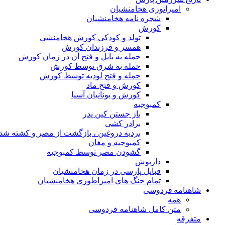
امپراتوری هخامنشیان
شجره نامه هخامنشیان
کورش
تولد و کودکی کورش هخامنشی
همسر و فرزندان کورش
حمله به بابل و فتح آن در زمان کورش
حمله به شرق توسط کورش
حمله و فتح لودیه توسط کورش
کورش و فتح ماد
کورش و یونانیان آسیا
کمبوجیه
باز جستن کین پدر
برادر کشی
بردیه دروغین ، بازگشت از مصر و کشته شد
کمبوجیه و مغان
گشودن مصر توسط کمبوجیه
داریوش
قبایل پارسی در زمان هخامنشیان
تمام جنگ های امپراطوری هخامنشیان
شاهنامه فردوسی
همه
متن کامل شاهنامه فردوسی
متفرقه