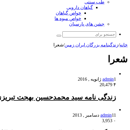
طب سنتی
گیاهان دارویی
خواص گیاهان
خواص میوه ها
جشن های پارسیان
جستجو
برای
خانه
/
زندگینامه بزرگان ایران زمین
/
شعرا
شعرا
1 ژانویه , 2016
admin
20,479
۴
زندگی نامه سید محمدحسین بهجت تبریز
11 دسامبر , 2013
admin
3,953
۰