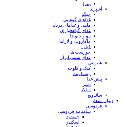
پیتزا
آشپزی
میگو
غذاهای گوشتی
ماهی و غذاهای دریایی
غذای گیاهخواران
پلو و چلو ها
ماکارونی و لازانیا
کباب
خورشت ها
غذای سنتی ایران
شیرینی
کیک و کلوچه
.بیسکویت
پیش غذا
دسر
سالاد
ساندویچ
دیوان اشعار
فردوسی
شاهنامه فردوسی
جمشید
اسکندر